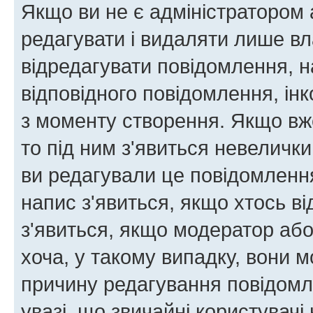
Якщо ви не є адміністратором
редагувати і видаляти лише в
відредагувати повідомлення, 
відповідного повідомлення, ін
з моменту створення. Якщо вже
то під ним з'явиться невелички
ви редагували це повідомлення
напис з'явиться, якщо хтось ві
з'явиться, якщо модератор або
хоча, у такому випадку, вони
причину редагування повідомле
увазі, що звичайні користувач