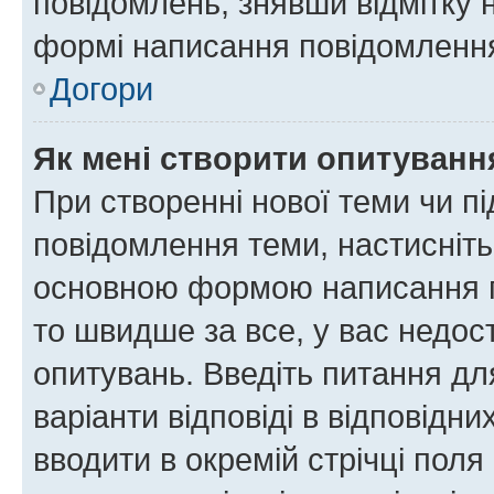
повідомлень, знявши відмітку 
формі написання повідомлення
Догори
Як мені створити опитуванн
При створенні нової теми чи п
повідомлення теми, настисніт
основною формою написання по
то швидше за все, у вас недос
опитувань. Введіть питання для
варіанти відповіді в відповідни
вводити в окремій стрічці поля 