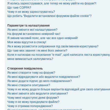
Я колись зареєструвався, але тепер не можу увійти на форум?!
Що таке COPPA?
Чому я не можу зареєструватись?
Що робить “Видалити встановлені форумом файли cookie”?
Параметри та налаштування
Як мені змінити мої налаштування?
На форумі встановлено невірний час!
Я змінив часовий пояс, але час все одно невірний!
Моя мова відсутня в списку!
Як я можу розмістити зображення під своїм іменем користувача?
Що таке моє звання і як мені його змінити?
Коли я натискаю на посилання “e-mail”, щоб написати листа користувачу,
мене вимагається залогуватись?
Створення повідомлень
Як мені створити тему на форумі?
Як мені відредагувати або видалити повідомлення?
Як мені додати підпис до мого повідомлення?
Як мені створити опитування?
Чому я не можу додати більше варіантів відповідей для свого опитуванн
Як мені змінити або видалити опитування?
Чому мені недоступні деякі форуми?
Чому я не можу приєднувати файли?
Чому я отримав попередження?