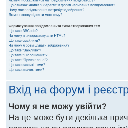
Як мені поскаржитись на повідомлення модератору?
Що означає кнопка “Зберегти” в формі написання повідомлення?
Чому моє повідомлення потребує одобрення?
Як мені знову підняти мою тему?
Форматування повідомлень та типи створюваних тем
Що таке BBCode?
Чи можу я використовувати HTML?
Що таке смайлики?
Чи можу я розміщувати зображення?
Що таке “Важливо”?
Що таке “Оголошення”?
Що таке “Прикріплено”?
Що таке закриті теми?
Що таке значок теми?
Вхід на форум і реєст
Чому я не можу увійти?
На це може бути декілька прич