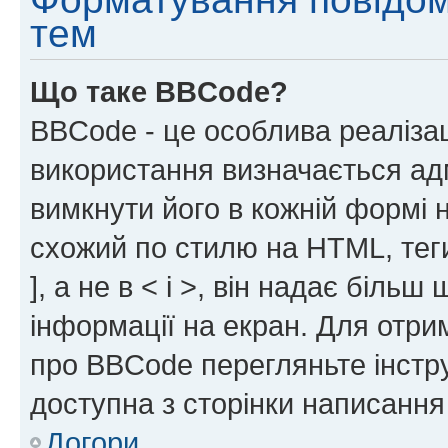
тем
Що таке BBCode?
BBCode - це особлива реаліза
використання визначається ад
вимкнути його в кожній формі
схожий по стилю на HTML, теги
], а не в < і >, він надає біль
інформації на екран. Для отри
про BBCode перегляньте інстру
доступна з сторінки написання
Догори