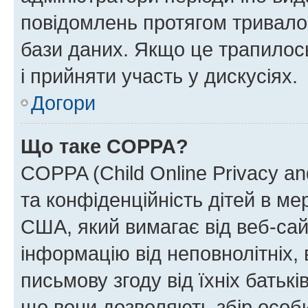
повідомлень протягом тривало
бази даних. Якщо це трапилос
і прийняти участь у дискусіях.
Догори
Що таке COPPA?
COPPA (Child Online Privacy and
та конфіденційність дітей в мер
США, який вимагає від веб-сай
інформацію від неповнолітніх, 
письмову згоду від їхніх батькі
що вони дозволяють збір особис