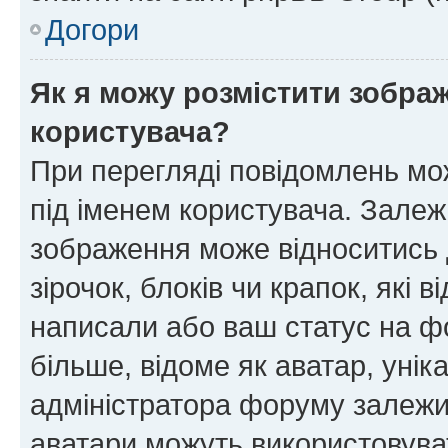
Догори
Як я можу розмістити зображ
користувача?
При перегляді повідомлень мо
під іменем користувача. Зале
зображення може відноситись д
зірочок, блоків чи крапок, які
написали або ваш статус на ф
більше, відоме як аватар, унік
адміністратора форуму залежит
аватари можуть використовува