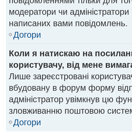
повідомленнями тільки для тог
модератори чи адміністратори 
написаних вами повідомлень.
Догори
Коли я натискаю на посиланн
користувачу, від мене вима
Лише зареєстровані користувач
вбудовану в форум форму відп
адміністратор увімкнув цю фун
зловживанню поштовою систем
Догори