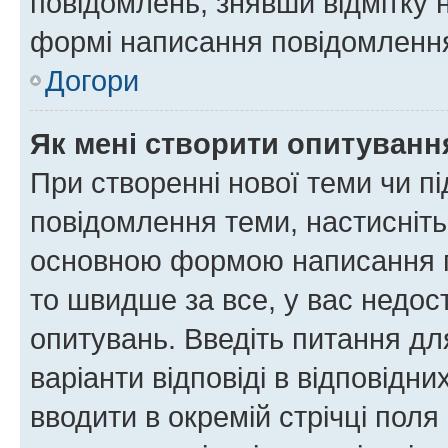
повідомлень, знявши відмітку 
формі написання повідомлення
Догори
Як мені створити опитуванн
При створенні нової теми чи п
повідомлення теми, настисніт
основною формою написання по
то швидше за все, у вас недос
опитувань. Введіть питання для
варіанти відповіді в відповідни
вводити в окремій стрічці поля 