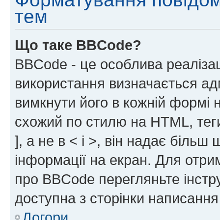
тем
Що таке BBCode?
BBCode - це особлива реаліза
використання визначається ад
вимкнути його в кожній формі
схожий по стилю на HTML, теги
], а не в < і >, він надає біль
інформації на екран. Для отри
про BBCode перегляньте інстру
доступна з сторінки написання
Догори