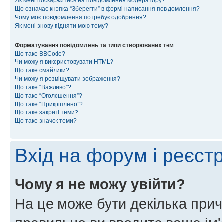
Як мені поскаржитись на повідомлення модератору?
Що означає кнопка “Зберегти” в формі написання повідомлення?
Чому моє повідомлення потребує одобрення?
Як мені знову підняти мою тему?
Форматування повідомлень та типи створюваних тем
Що таке BBCode?
Чи можу я використовувати HTML?
Що таке смайлики?
Чи можу я розміщувати зображення?
Що таке “Важливо”?
Що таке “Оголошення”?
Що таке “Прикріплено”?
Що таке закриті теми?
Що таке значок теми?
Вхід на форум і реєст
Чому я не можу увійти?
На це може бути декілька прич