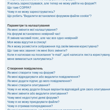
Я колись зареєструвався, але тепер не можу увійти на форум?!
Що таке COPPA?
Чому я не можу зареєструватись?
Що робить “Видалити встановлені форумом файли cookie”?
Параметри та налаштування
Як мені змінити мої налаштування?
На форумі встановлено невірний час!
Я змінив часовий пояс, але час все одно невірний!
Моя мова відсутня в списку!
Як я можу розмістити зображення під своїм іменем користувача?
Що таке моє звання і як мені його змінити?
Коли я натискаю на посилання “e-mail”, щоб написати листа користувачу,
мене вимагається залогуватись?
Створення повідомлень
Як мені створити тему на форумі?
Як мені відредагувати або видалити повідомлення?
Як мені додати підпис до мого повідомлення?
Як мені створити опитування?
Чому я не можу додати більше варіантів відповідей для свого опитуванн
Як мені змінити або видалити опитування?
Чому мені недоступні деякі форуми?
Чому я не можу приєднувати файли?
Чому я отримав попередження?