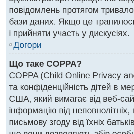
повідомлень протягом тривало
бази даних. Якщо це трапилос
і прийняти участь у дискусіях.
Догори
Що таке COPPA?
COPPA (Child Online Privacy and
та конфіденційність дітей в мер
США, який вимагає від веб-сай
інформацію від неповнолітніх, 
письмову згоду від їхніх батькі
що вони дозволяють збір особис