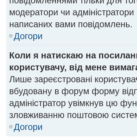
повідомленнями тільки для тог
модератори чи адміністратори 
написаних вами повідомлень.
Догори
Коли я натискаю на посиланн
користувачу, від мене вима
Лише зареєстровані користувач
вбудовану в форум форму відп
адміністратор увімкнув цю фун
зловживанню поштовою систем
Догори