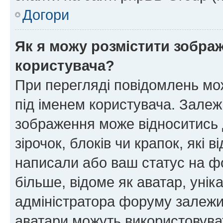
Догори
Як я можу розмістити зображ
користувача?
При перегляді повідомлень мо
під іменем користувача. Зале
зображення може відноситись д
зірочок, блоків чи крапок, які
написали або ваш статус на ф
більше, відоме як аватар, унік
адміністратора форуму залежит
аватари можуть використовува