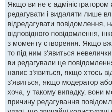
Якщо ви не є адміністратором
редагувати і видаляти лише в
відредагувати повідомлення, 
відповідного повідомлення, ін
з моменту створення. Якщо вже
то під ним з'явиться невелички
ви редагували це повідомлення
напис з'явиться, якщо хтось ві
з'явиться, якщо модератор або
хоча, у такому випадку, вони
причину редагування повідомле
увазі, що звичайні користувач