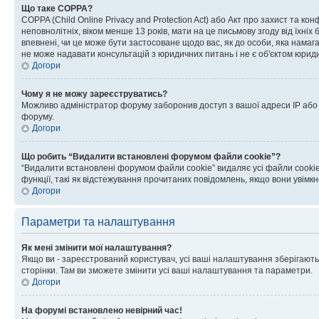
Що таке COPPA?
COPPA (Child Online Privacy and Protection Act) або Акт про захист та ко
неповнолітніх, віком менше 13 років, мати на це письмову згоду від їхніх 
впевнені, чи це може бути застосоване щодо вас, як до особи, яка нама
не може надавати консультацій з юридичних питань і не є об'єктом юриди
Догори
Чому я не можу зареєструватись?
Можливо адміністратор форуму заборонив доступ з вашої адреси IP або ім
форуму.
Догори
Що робить “Видалити встановлені форумом файли cookie”?
“Видалити встановлені форумом файли cookie” видаляє усі файли cookie
функції, такі як відстежування прочитаних повідомлень, якщо вони увімк
Догори
Параметри та налаштування
Як мені змінити мої налаштування?
Якщо ви - зареєстрований користувач, усі ваші налаштування зберігаютьс
сторінки. Там ви зможете змінити усі ваші налаштування та параметри.
Догори
На форумі встановлено невірний час!