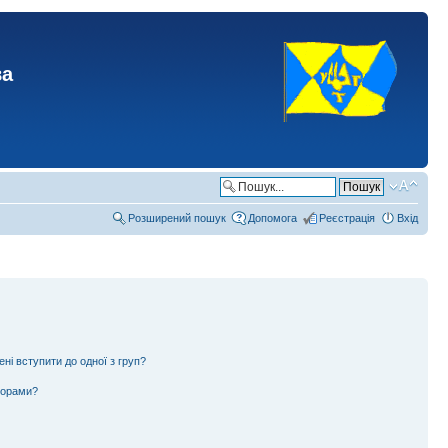
ва
Розширений пошук
Допомога
Реєстрація
Вхід
ені вступити до одної з груп?
ьорами?