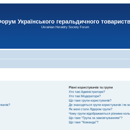
орум Українського геральдичного товарист
Ukrainian Heraldry Society Forum
Рівні користувачів та групи
Хто такі Адміністратори?
Хто такі Модератори?
Що таке групи користувачів?
увачів?
Де знаходяться групи користувачів і як м
Як мені стати Лідером групи?
Чому групи відображаються різними кол
Що таке “Група за замовчуванням”?
Що таке “Команда”?