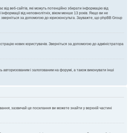
гає від веб-сайтів, які можуть потенційно збирати інформацію від
ї інформації від неповнолітніх, віком менше 13 років. Якщо ви не
ь, зверніться за допомогою до юрисконсульта. Зауважте, що phpBB Group
єстрацію нових користувачів. Зверніться за допомогою до адміністратора
 авторизованим і залогованим на форумі, а також виконувати інші
вання
, зазвичай це посилання ви можете знайти у верхній частині