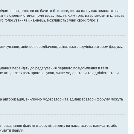
омлення; якщо ви не бачите її, то швидше за все, у вас недостатньо
и в окремій стрічці поля вводу тексту. Крім того, ви встановити кількість
о голосування) і, накінець, можливість зміни своїх голосів
опитування, аніж це передбачено, зв'яжіться з адміністратором форуму.
ування перейдіть до редагування першого повідомлення в темі
 але якщо вже хтось проголосував, лише модератори та адміністратори
ва авторизація, виключно модератори та адміністратори форуму можуть
 приєднання файлів в форумі, в якому ви намагаєтесь написати, або
днувати файли.