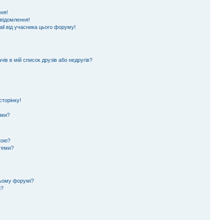
ня!
овідомлення!
il від учасника цього форуму!
ів в мій список друзів або недругів?
торінку!
еми?
кою?
 теми?
цьому форумі?
и?