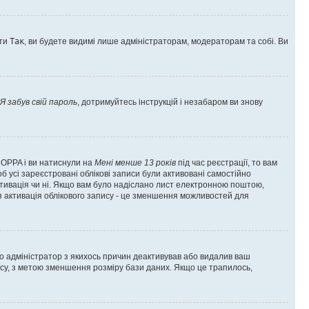
оти
Так
, ви будете видимі лише адміністраторам, модераторам та собі. Ви
Я забув свій пароль
, дотримуйтесь інструкцій і незабаром ви знову
 COPPA і ви натиснули на
Мені менше 13 років
під час реєстрації, то вам
б усі зареєстровані облікові записи були активовані самостійно
активація чи ні. Якщо вам було надіслано лист електронною поштою,
ся активація облікового запису - це зменшення можливостей для
що адміністратор з якихось причин деактивував або видалив ваш
асу, з метою зменшення розміру бази даних. Якщо це трапилось,