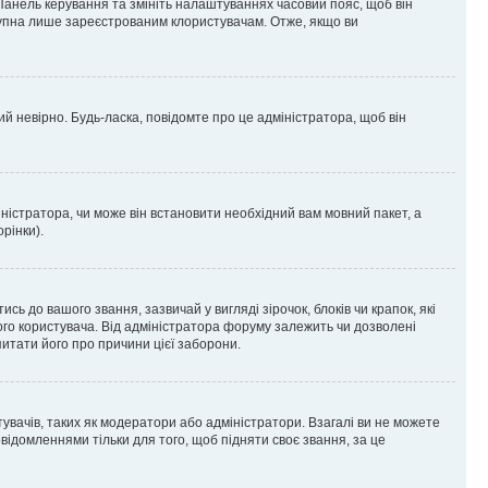
 Панель керування та змініть налаштуваннях часовий пояс, щоб він
ступна лише зареєстрованим клористувачам. Отже, якщо ви
ий невірно. Будь-ласка, повідомте про це адміністратора, щоб він
ністратора, чи може він встановити необхідний вам мовний пакет, а
рінки).
до вашого звання, зазвичай у вигляді зірочок, блоків чи крапок, які
ого користувача. Від адміністратора форуму залежить чи дозволені
питати його про причини цієї заборони.
тувачів, таких як модератори або адміністратори. Взагалі ви не можете
ідомленнями тільки для того, щоб підняти своє звання, за це