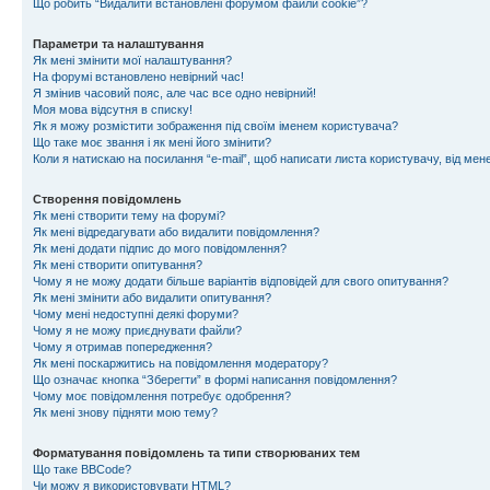
Що робить “Видалити встановлені форумом файли cookie”?
Параметри та налаштування
Як мені змінити мої налаштування?
На форумі встановлено невірний час!
Я змінив часовий пояс, але час все одно невірний!
Моя мова відсутня в списку!
Як я можу розмістити зображення під своїм іменем користувача?
Що таке моє звання і як мені його змінити?
Коли я натискаю на посилання “e-mail”, щоб написати листа користувачу, від ме
Створення повідомлень
Як мені створити тему на форумі?
Як мені відредагувати або видалити повідомлення?
Як мені додати підпис до мого повідомлення?
Як мені створити опитування?
Чому я не можу додати більше варіантів відповідей для свого опитування?
Як мені змінити або видалити опитування?
Чому мені недоступні деякі форуми?
Чому я не можу приєднувати файли?
Чому я отримав попередження?
Як мені поскаржитись на повідомлення модератору?
Що означає кнопка “Зберегти” в формі написання повідомлення?
Чому моє повідомлення потребує одобрення?
Як мені знову підняти мою тему?
Форматування повідомлень та типи створюваних тем
Що таке BBCode?
Чи можу я використовувати HTML?