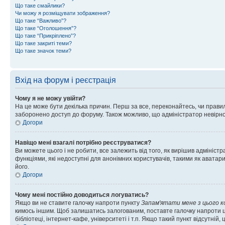
Що таке смайлики?
Чи можу я розміщувати зображення?
Що таке “Важливо”?
Що таке “Оголошення”?
Що таке “Прикріплено”?
Що таке закриті теми?
Що таке значок теми?
Вхід на форум і реєстрація
Чому я не можу увійти?
На це може бути декілька причин. Перш за все, переконайтесь, чи правил
заборонено доступ до форуму. Також можливо, що адміністратор невірно
Догори
Навіщо мені взагалі потрібно реєструватися?
Ви можете цього і не робити, все залежить від того, як вирішив адмініс
функціями, які недоступні для анонімних користувачів, такими як аватари
його.
Догори
Чому мені постійно доводиться логуватись?
Якщо ви не ставите галочку напроти пункту
Запам'ятати мене з цього 
кимось іншим. Щоб залишатись залогованим, поставте галочку напроти ц
бібліотеці, інтернет-кафе, університеті і т.п. Якщо такий пункт відсутній