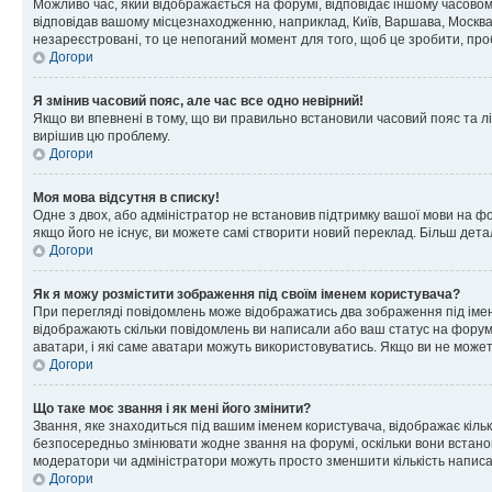
Можливо час, який відображається на форумі, відповідає іншому часовому
відповідав вашому місцезнаходженню, наприклад, Київ, Варшава, Москва
незареєстровані, то це непоганий момент для того, щоб це зробити, про
Догори
Я змінив часовий пояс, але час все одно невірний!
Якщо ви впевнені в тому, що ви правильно встановили часовий пояс та лі
вирішив цю проблему.
Догори
Моя мова відсутня в списку!
Одне з двох, або адміністратор не встановив підтримку вашої мови на ф
якщо його не існує, ви можете самі створити новий переклад. Більш дет
Догори
Як я можу розмістити зображення під своїм іменем користувача?
При перегляді повідомлень може відображатись два зображення під імене
відображають скільки повідомлень ви написали або ваш статус на форумі
аватари, і які саме аватари можуть використовуватись. Якщо ви не може
Догори
Що таке моє звання і як мені його змінити?
Звання, яке знаходиться під вашим іменем користувача, відображає кільк
безпосередньо змінювати жодне звання на форумі, оскільки вони встано
модератори чи адміністратори можуть просто зменшити кількість напис
Догори