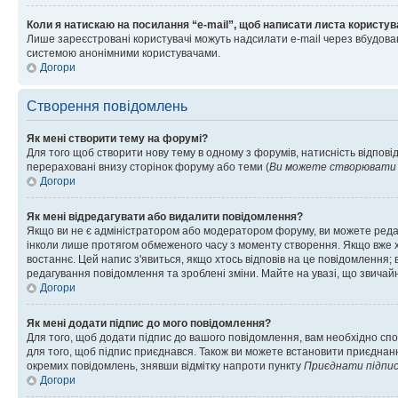
Коли я натискаю на посилання “e-mail”, щоб написати листа користув
Лише зареєстровані користувачі можуть надсилати e-mail через вбудова
системою анонімними користувачами.
Догори
Створення повідомлень
Як мені створити тему на форумі?
Для того щоб створити нову тему в одному з форумів, натисність відповід
перераховані внизу сторінок форуму або теми (
Ви можете створювати н
Догори
Як мені відредагувати або видалити повідомлення?
Якщо ви не є адміністратором або модератором форуму, ви можете реда
інколи лише протягом обмеженого часу з моменту створення. Якщо вже хто
востаннє. Цей напис з'явиться, якщо хтось відповів на це повідомлення;
редагування повідомлення та зроблені зміни. Майте на увазі, що звичайн
Догори
Як мені додати підпис до мого повідомлення?
Для того, щоб додати підпис до вашого повідомлення, вам необхідно спо
для того, щоб підпис приєднався. Також ви можете встановити приєднанн
окремих повідомлень, знявши відмітку напроти пункту
Приєднати підпи
Догори