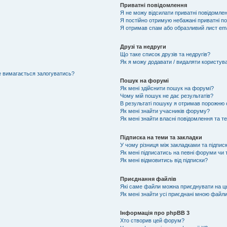
Приватні повідомлення
Я не можу відсилати приватні повідомлен
Я постійно отримую небажані приватні п
Я отримав спам або образливий лист ema
Друзі та недруги
Що таке список друзів та недругів?
Як я можу додавати / видаляти користувач
не вимагається залогуватись?
Пошук на форумі
Як мені здійснити пошук на форумі?
Чому мій пошук не дає результатів?
В результаті пошуку я отримав порожню с
Як мені знайти учасників форуму?
Як мені знайти власні повідомлення та т
Підписка на теми та закладки
У чому різниця між закладками та підпис
Як мені підписатись на певні форуми чи
Як мені відмовитись від підписки?
Приєднання файлів
Які саме файли можна приєднувати на 
Як мені знайти усі приєднані мною файл
Інформація про phpBB 3
Хто створив цей форум?