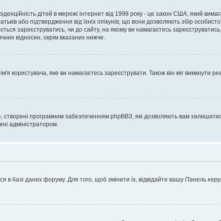
нфіденційність дітей в мережі інтернет від 1998 року - це закон США, який вима
батьків або підтвердження від їхніх опікунів, що вони дозволяють збір особисто
гається зареєструватись, чи до сайту, на якому ви намагаєтесь зареєструватис
чних відносин, окрім вказаних нижче.
'я користувача, яке ви намагаєтесь зареєструвати. Також він міг вимкнути ре
, створені програмним забезпеченням phpBB3, які дозволяють вам залишатись
нені адміністратором.
я в базі даних форуму. Для того, щоб змінити їх, відвідайте вашу
Панель керу