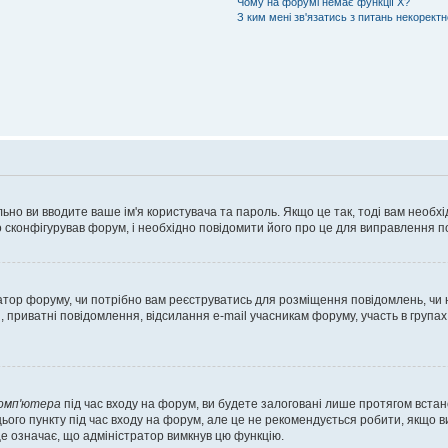
Чому на форумі немає функції X?
З ким мені зв'язатись з питань некорект
ьно ви вводите ваше ім'я користувача та пароль. Якщо це так, тоді вам необх
 сконфігурував форум, і необхідно повідомити його про це для виправлення п
тратор форуму, чи потрібно вам реєструватись для розміщення повідомлень, чи
, приватні повідомлення, відсилання e-mail учасникам форуму, участь в групах
комп'ютера
під час входу на форум, ви будете залоговані лише протягом встан
ього пункту під час входу на форум, але це не рекомендується робити, якщо 
, це означає, що адміністратор вимкнув цю функцію.