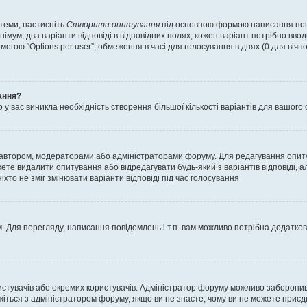
 теми, настисніть
Створити опитування
під основною формою написання повід
мум, два варіанти відповіді в відповідних полях, кожен варіант потрібно вводит
могою “Options per user”, обмеження в часі для голосування в днях (0 для вічног
ання?
 вас виникла необхідність створення більшої кількості варіантів для вашого 
м автором, модераторами або адміністраторами форуму. Для редагування опит
жете видалити опитування або відредагувати будь-який з варіантів відповіді,
хто не зміг змінювати варіанти відповіді під час голосування
 Для перегляду, написання повідомлень і т.п. вам можливо потрібна додатко
истувачів або окремих користувачів. Адміністратор форуму можливо заборонив
жіться з адміністратором форуму, якщо ви не знаєте, чому ви не можете приє