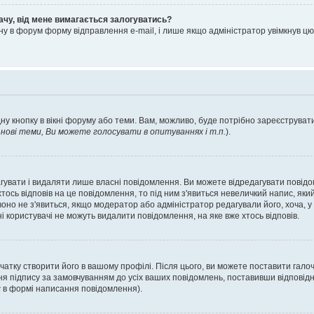
ачу, від мене вимагається залогуватись?
ну в форум форму відправлення e-mail, і лише якщо адміністратор увімкнув 
ну кнопку в вікні форуму або теми. Вам, можливо, буде потрібно зареєструвати
ові теми, Ви можете голосувати в опитуваннях і т.п.
).
гувати і видаляти лише власні повідомлення. Ви можете відредагувати повід
сь відповів на це повідомлення, то під ним з'явиться невеличкий напис, який 
 воно не з'явиться, якщо модератор або адміністратор редагували його, хоча,
і користувачі не можуть видалити повідомлення, на яке вже хтось відповів.
чатку створити його в вашому профілі. Після цього, ви можете поставити гало
я підпису за замовчуванням до усіх ваших повідомлень, поставивши відповідн
с
в формі написання повідомлення).