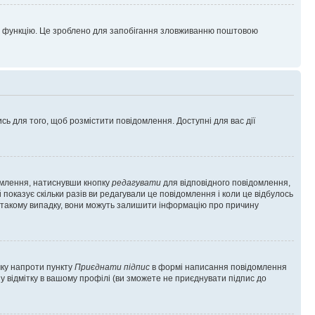
цю функцію. Це зроблено для запобігання зловживанню поштовою
сь для того, щоб розмістити повідомлення. Доступні для вас дії
омлення, натиснувши кнопку
редагувати
для відповідного повідомлення,
показує скільки разів ви редагували це повідомлення і коли це відбулось
 у такому випадку, вони можуть залишити інформацію про причину
чку напроти пункту
Приєднати підпис
в формі написання повідомлення
у відмітку в вашому профілі (ви зможете не приєднувати підпис до