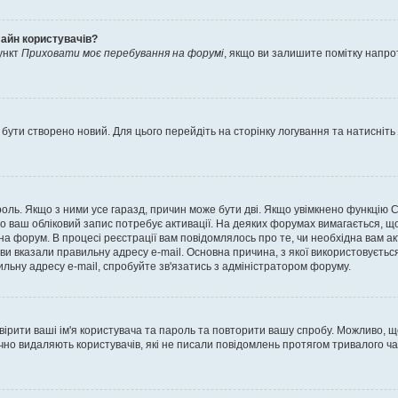
лайн користувачів?
ункт
Приховати моє перебування на форумі
, якщо ви залишите помітку напр
 бути створено новий. Для цього перейдіть на сторінку логування та натисніть
ароль. Якщо з ними усе гаразд, причин може бути дві. Якщо увімкнено функцію
во ваш обліковий запис потребує активації. На деяких форумах вимагається, що
 на форум. В процесі реєстрації вам повідомлялось про те, чи необхідна вам 
ви вказали правильну адресу e-mail. Основна причина, з якої використовуєть
льну адресу e-mail, спробуйте зв'язатись з адміністратором форуму.
евірити ваші ім'я користувача та пароль та повторити вашу спробу. Можливо, 
ично видаляють користувачів, які не писали повідомлень протягом тривалого ч