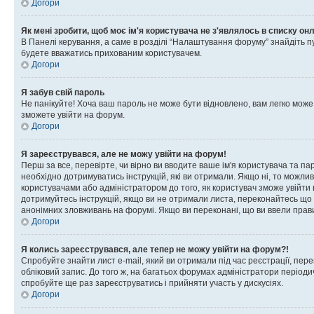
Догори
Як мені зробити, щоб моє ім'я користувача не з'являлось в списку он
В Панелі керування, а саме в розділі “Налаштування форуму” знайдіть п
будете вважатись прихованим користувачем.
Догори
Я забув свій пароль
Не панікуйте! Хоча ваш пароль не може бути відновлено, вам легко може
зможете увійти на форум.
Догори
Я зареєструвався, але не можу увійти на форум!
Перш за все, перевірте, чи вірно ви вводите ваше ім'я користувача та п
необхідно дотримуватись інструкцій, які ви отримали. Якщо ні, то можли
користувачами або адміністратором до того, як користувач зможе увійти
дотримуйтесь інструкцій, якщо ви не отримали листа, переконайтесь що 
анонімних зловживань на форумі. Якщо ви переконані, що ви ввели прави
Догори
Я колись зареєструвався, але тепер не можу увійти на форум?!
Спробуйте знайти лист e-mail, який ви отримали під час реєстрації, пер
обліковий запис. До того ж, на багатьох форумах адміністратори період
спробуйте ще раз зареєструватись і прийняти участь у дискусіях.
Догори