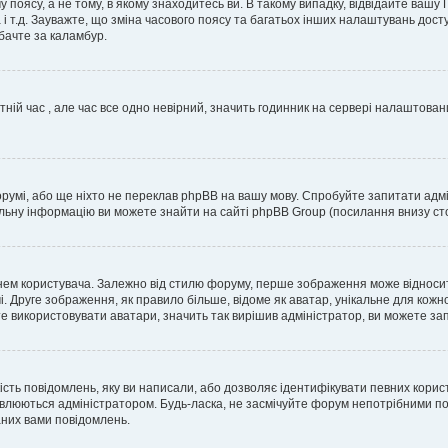
 поясу, а не тому, в якому знаходитесь ви. В такому випадку, відвідайте вашу
 і т.д. Зауважте, що зміна часового поясу та багатьох інших налаштувань до
бачте за каламбур.
тній час , але час все одно невірний, значить годинник на сервері налаштован
орумі, або ще ніхто не переклав phpBB на вашу мову. Спробуйте запитати адмі
альну інформацію ви можете знайти на сайті phpBB Group (посилання внизу сто
м користувача. Залежно від стилю форуму, перше зображення може відноситись 
. Друге зображення, як правило більше, відоме як аватар, унікальне для кожн
те використовувати аватари, значить так вирішив адміністратор, ви можете за
ість повідомлень, яку ви написали, або дозволяє ідентифікувати певних корис
влюються адміністратором. Будь-ласка, не засмічуйте форум непотрібними пов
аних вами повідомлень.