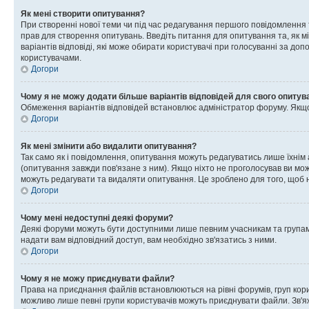
Як мені створити опитування?
При створенні нової теми чи під час редагування першого повідомлення
прав для створення опитувань. Введіть питання для опитування та, як міні
варіантів відповіді, які може обирати користувачі при голосуванні за допо
користувачами.
Догори
Чому я не можу додати більше варіантів відповідей для свого опитув
Обмеження варіантів відповідей встановлює адміністратор форуму. Якщо у
Догори
Як мені змінити або видалити опитування?
Так само як і повідомлення, опитування можуть редагуватись лише їхні
(опитування завжди пов'язане з ним). Якщо ніхто не проголосував ви мо
можуть редагувати та видаляти опитування. Це зроблено для того, щоб ні
Догори
Чому мені недоступні деякі форуми?
Деякі форуми можуть бути доступними лише певним учасникам та групам.
надати вам відповідний доступ, вам необхідно зв'язатись з ними.
Догори
Чому я не можу приєднувати файли?
Права на приєднання файлів встановлюються на рівні форумів, груп кор
можливо лише певні групи користувачів можуть приєднувати файли. Зв'я