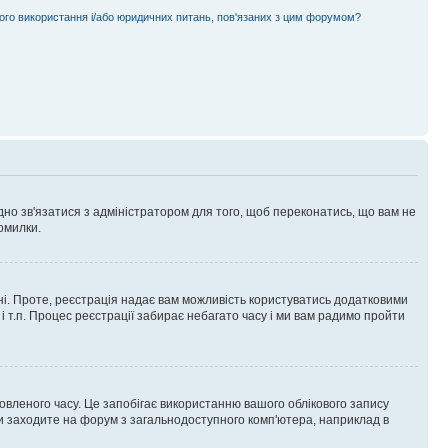
ного використання і/або юридичних питань, пов'язаних з цим форумом?
ідно зв'язатися з адміністратором для того, щоб переконатись, що вам не
омилки.
 ні. Проте, реєстрація надає вам можливість користуватись додатковими
 і т.п. Процес реєстрації забирає небагато часу і ми вам радимо пройти
овленого часу. Це запобігає використанню вашого облікового запису
ви заходите на форум з загальнодоступного комп'ютера, наприклад в