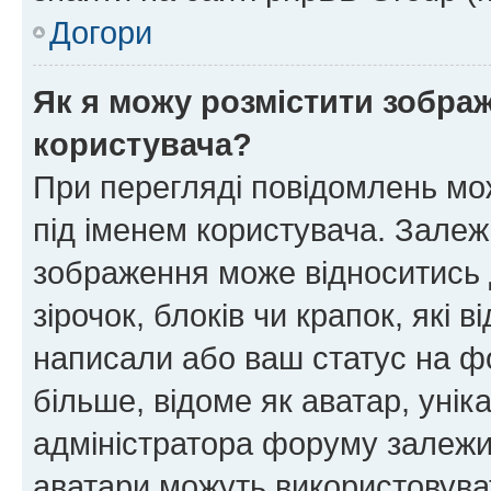
Догори
Як я можу розмістити зображ
користувача?
При перегляді повідомлень мо
під іменем користувача. Зале
зображення може відноситись д
зірочок, блоків чи крапок, які
написали або ваш статус на ф
більше, відоме як аватар, унік
адміністратора форуму залежит
аватари можуть використовува