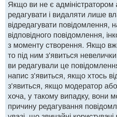
Якщо ви не є адміністратором
редагувати і видаляти лише в
відредагувати повідомлення, 
відповідного повідомлення, ін
з моменту створення. Якщо вже
то під ним з'явиться невелички
ви редагували це повідомлення
напис з'явиться, якщо хтось ві
з'явиться, якщо модератор або
хоча, у такому випадку, вони
причину редагування повідомле
увазі, що звичайні користувач