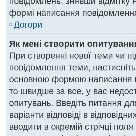
повідомлень, знявши відмітку 
формі написання повідомлення
Догори
Як мені створити опитуванн
При створенні нової теми чи п
повідомлення теми, настисніт
основною формою написання по
то швидше за все, у вас недос
опитувань. Введіть питання для
варіанти відповіді в відповідни
вводити в окремій стрічці поля 