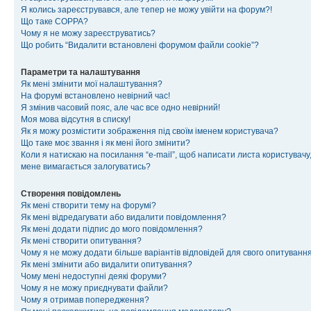
Я колись зареєструвався, але тепер не можу увійти на форум?!
Що таке COPPA?
Чому я не можу зареєструватись?
Що робить “Видалити встановлені форумом файли cookie”?
Параметри та налаштування
Як мені змінити мої налаштування?
На форумі встановлено невірний час!
Я змінив часовий пояс, але час все одно невірний!
Моя мова відсутня в списку!
Як я можу розмістити зображення під своїм іменем користувача?
Що таке моє звання і як мені його змінити?
Коли я натискаю на посилання “e-mail”, щоб написати листа користувачу,
мене вимагається залогуватись?
Створення повідомлень
Як мені створити тему на форумі?
Як мені відредагувати або видалити повідомлення?
Як мені додати підпис до мого повідомлення?
Як мені створити опитування?
Чому я не можу додати більше варіантів відповідей для свого опитуванн
Як мені змінити або видалити опитування?
Чому мені недоступні деякі форуми?
Чому я не можу приєднувати файли?
Чому я отримав попередження?