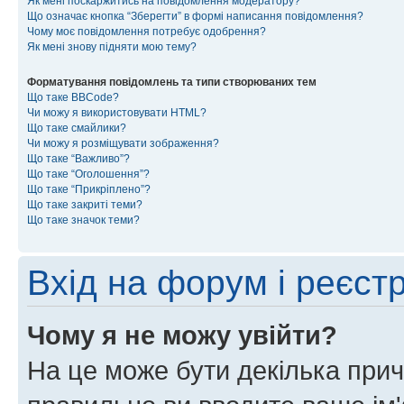
Як мені поскаржитись на повідомлення модератору?
Що означає кнопка “Зберегти” в формі написання повідомлення?
Чому моє повідомлення потребує одобрення?
Як мені знову підняти мою тему?
Форматування повідомлень та типи створюваних тем
Що таке BBCode?
Чи можу я використовувати HTML?
Що таке смайлики?
Чи можу я розміщувати зображення?
Що таке “Важливо”?
Що таке “Оголошення”?
Що таке “Прикріплено”?
Що таке закриті теми?
Що таке значок теми?
Вхід на форум і реєст
Чому я не можу увійти?
На це може бути декілька прич