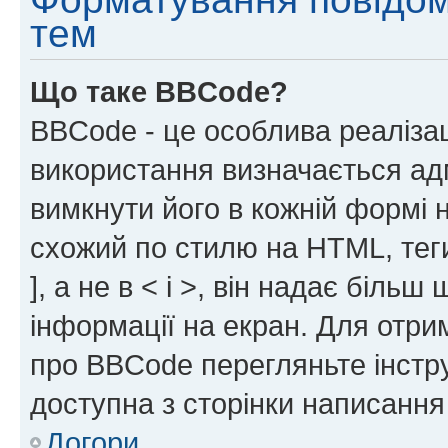
тем
Що таке BBCode?
BBCode - це особлива реаліза
використання визначається ад
вимкнути його в кожній формі
схожий по стилю на HTML, теги
], а не в < і >, він надає біль
інформації на екран. Для отри
про BBCode перегляньте інстру
доступна з сторінки написання
Догори