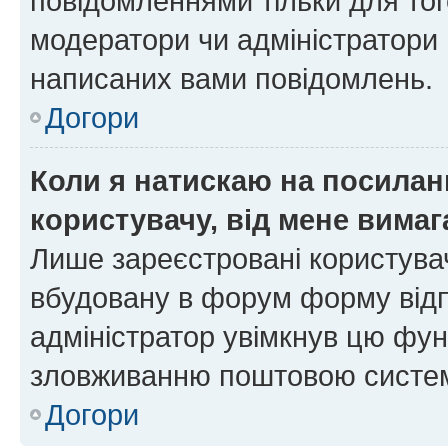
повідомленнями тільки для тог
модератори чи адміністратори 
написаних вами повідомлень.
Догори
Коли я натискаю на посиланн
користувачу, від мене вима
Лише зареєстровані користувач
вбудовану в форум форму відп
адміністратор увімкнув цю фун
зловживанню поштовою систем
Догори