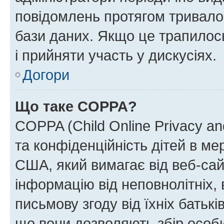
повідомлень протягом тривало
бази даних. Якщо це трапилос
і прийняти участь у дискусіях.
Догори
Що таке COPPA?
COPPA (Child Online Privacy and
та конфіденційність дітей в мер
США, який вимагає від веб-сай
інформацію від неповнолітніх, 
письмову згоду від їхніх батькі
що вони дозволяють збір особис