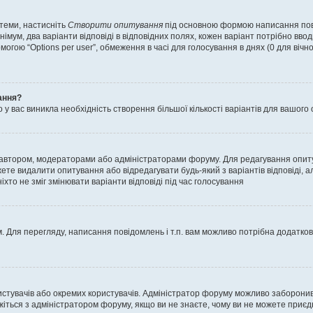
 теми, настисніть
Створити опитування
під основною формою написання повід
мум, два варіанти відповіді в відповідних полях, кожен варіант потрібно вводит
могою “Options per user”, обмеження в часі для голосування в днях (0 для вічног
ання?
 вас виникла необхідність створення більшої кількості варіантів для вашого 
м автором, модераторами або адміністраторами форуму. Для редагування опит
жете видалити опитування або відредагувати будь-який з варіантів відповіді,
хто не зміг змінювати варіанти відповіді під час голосування
 Для перегляду, написання повідомлень і т.п. вам можливо потрібна додатко
истувачів або окремих користувачів. Адміністратор форуму можливо заборонив
жіться з адміністратором форуму, якщо ви не знаєте, чому ви не можете приє