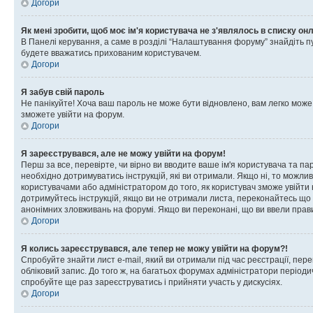
Догори
Як мені зробити, щоб моє ім'я користувача не з'являлось в списку он
В Панелі керування, а саме в розділі “Налаштування форуму” знайдіть п
будете вважатись прихованим користувачем.
Догори
Я забув свій пароль
Не панікуйте! Хоча ваш пароль не може бути відновлено, вам легко може
зможете увійти на форум.
Догори
Я зареєструвався, але не можу увійти на форум!
Перш за все, перевірте, чи вірно ви вводите ваше ім'я користувача та п
необхідно дотримуватись інструкцій, які ви отримали. Якщо ні, то можли
користувачами або адміністратором до того, як користувач зможе увійти
дотримуйтесь інструкцій, якщо ви не отримали листа, переконайтесь що 
анонімних зловживань на форумі. Якщо ви переконані, що ви ввели прави
Догори
Я колись зареєструвався, але тепер не можу увійти на форум?!
Спробуйте знайти лист e-mail, який ви отримали під час реєстрації, пер
обліковий запис. До того ж, на багатьох форумах адміністратори період
спробуйте ще раз зареєструватись і прийняти участь у дискусіях.
Догори