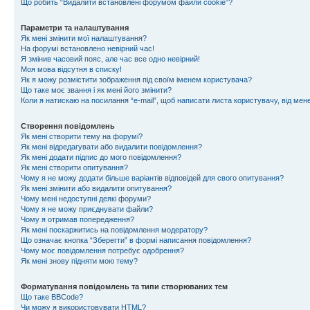
Що робить “Видалити встановлені форумом файли cookie”?
Параметри та налаштування
Як мені змінити мої налаштування?
На форумі встановлено невірний час!
Я змінив часовий пояс, але час все одно невірний!
Моя мова відсутня в списку!
Як я можу розмістити зображення під своїм іменем користувача?
Що таке моє звання і як мені його змінити?
Коли я натискаю на посилання “e-mail”, щоб написати листа користувачу, від ме
Створення повідомлень
Як мені створити тему на форумі?
Як мені відредагувати або видалити повідомлення?
Як мені додати підпис до мого повідомлення?
Як мені створити опитування?
Чому я не можу додати більше варіантів відповідей для свого опитування?
Як мені змінити або видалити опитування?
Чому мені недоступні деякі форуми?
Чому я не можу приєднувати файли?
Чому я отримав попередження?
Як мені поскаржитись на повідомлення модератору?
Що означає кнопка “Зберегти” в формі написання повідомлення?
Чому моє повідомлення потребує одобрення?
Як мені знову підняти мою тему?
Форматування повідомлень та типи створюваних тем
Що таке BBCode?
Чи можу я використовувати HTML?