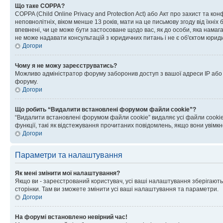
Що таке COPPA?
COPPA (Child Online Privacy and Protection Act) або Акт про захист та ко
неповнолітніх, віком менше 13 років, мати на це письмову згоду від їхніх 
впевнені, чи це може бути застосоване щодо вас, як до особи, яка нама
не може надавати консультацій з юридичних питань і не є об'єктом юриди
Догори
Чому я не можу зареєструватись?
Можливо адміністратор форуму заборонив доступ з вашої адреси IP або ім
форуму.
Догори
Що робить “Видалити встановлені форумом файли cookie”?
“Видалити встановлені форумом файли cookie” видаляє усі файли cookie
функції, такі як відстежування прочитаних повідомлень, якщо вони увімк
Догори
Параметри та налаштування
Як мені змінити мої налаштування?
Якщо ви - зареєстрований користувач, усі ваші налаштування зберігаютьс
сторінки. Там ви зможете змінити усі ваші налаштування та параметри.
Догори
На форумі встановлено невірний час!