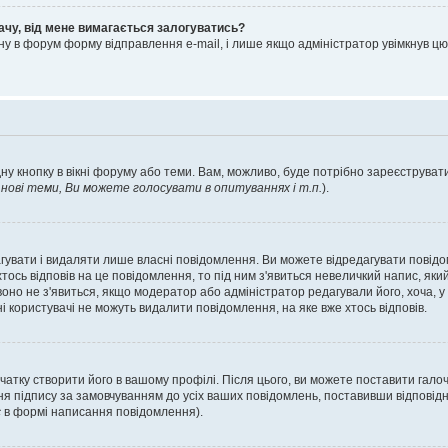
ачу, від мене вимагається залогуватись?
ну в форум форму відправлення e-mail, і лише якщо адміністратор увімкнув 
ну кнопку в вікні форуму або теми. Вам, можливо, буде потрібно зареєструвати
ові теми, Ви можете голосувати в опитуваннях і т.п.
).
гувати і видаляти лише власні повідомлення. Ви можете відредагувати повід
сь відповів на це повідомлення, то під ним з'явиться невеличкий напис, який 
 воно не з'явиться, якщо модератор або адміністратор редагували його, хоча,
і користувачі не можуть видалити повідомлення, на яке вже хтось відповів.
чатку створити його в вашому профілі. Після цього, ви можете поставити гало
я підпису за замовчуванням до усіх ваших повідомлень, поставивши відповідн
с
в формі написання повідомлення).