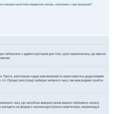
ного використання і/або юридичних питань, пов'язаних з цим форумом?
ідно зв'язатися з адміністратором для того, щоб переконатись, що вам не
омилки.
 ні. Проте, реєстрація надає вам можливість користуватись додатковими
 і т.п. Процес реєстрації забирає небагато часу і ми вам радимо пройти
овленого часу. Це запобігає використанню вашого облікового запису
ви заходите на форум з загальнодоступного комп'ютера, наприклад в