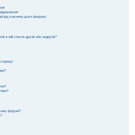
ня!
овідомлення!
il від учасника цього форуму!
ів в мій список друзів або недругів?
торінку!
еми?
кою?
 теми?
цьому форумі?
и?