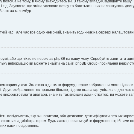
 поясу, а не тому, в якому знаходитесь ви. В такому випадку, відвідайте вашу
 і т.д. Зауважте, що зміна часового поясу та багатьох інших налаштувань до
бачте за каламбур.
тній час , але час все одно невірний, значить годинник на сервері налаштован
орумі, або ще ніхто не переклав phpBB на вашу мову. Спробуйте запитати адмі
альну інформацію ви можете знайти на сайті phpBB Group (посилання внизу сто
м користувача. Залежно від стилю форуму, перше зображення може відноситись 
. Друге зображення, як правило більше, відоме як аватар, унікальне для кожн
те використовувати аватари, значить так вирішив адміністратор, ви можете за
ість повідомлень, яку ви написали, або дозволяє ідентифікувати певних корис
влюються адміністратором. Будь-ласка, не засмічуйте форум непотрібними пов
аних вами повідомлень.