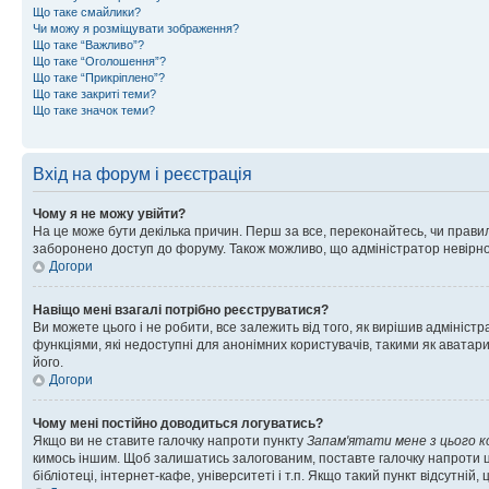
Що таке смайлики?
Чи можу я розміщувати зображення?
Що таке “Важливо”?
Що таке “Оголошення”?
Що таке “Прикріплено”?
Що таке закриті теми?
Що таке значок теми?
Вхід на форум і реєстрація
Чому я не можу увійти?
На це може бути декілька причин. Перш за все, переконайтесь, чи правил
заборонено доступ до форуму. Також можливо, що адміністратор невірно
Догори
Навіщо мені взагалі потрібно реєструватися?
Ви можете цього і не робити, все залежить від того, як вирішив адмініс
функціями, які недоступні для анонімних користувачів, такими як аватари
його.
Догори
Чому мені постійно доводиться логуватись?
Якщо ви не ставите галочку напроти пункту
Запам'ятати мене з цього 
кимось іншим. Щоб залишатись залогованим, поставте галочку напроти ц
бібліотеці, інтернет-кафе, університеті і т.п. Якщо такий пункт відсутній