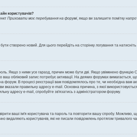
лайн користувачів?
ункт
Приховати моє перебування на форумі
, якщо ви залишите помітку напр
 бути створено новий. Для цього перейдіть на сторінку логування та натисніть
ароль. Якщо з ними усе гаразд, причин може бути дві. Якщо увімкнено функцію
во ваш обліковий запис потребує активації. На деяких форумах вимагається, що
 на форум. В процесі реєстрації вам повідомлялось про те, чи необхідна вам 
ви вказали правильну адресу e-mail. Основна причина, з якої використовуєть
льну адресу e-mail, спробуйте зв'язатись з адміністратором форуму.
евірити ваші ім'я користувача та пароль та повторити вашу спробу. Можливо, 
ично видаляють користувачів, які не писали повідомлень протягом тривалого ч