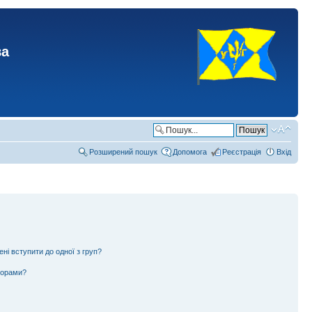
ва
Розширений пошук
Допомога
Реєстрація
Вхід
ені вступити до одної з груп?
ьорами?