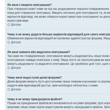
Як мені створити опитування?
При створенні нової теми чи під час редагування першого повідомлення
прав для створення опитувань. Введіть питання для опитування та, як міні
варіантів відповіді, які може обирати користувачі при голосуванні за допо
користувачами.
Догори
Чому я не можу додати більше варіантів відповідей для свого опитув
Обмеження варіантів відповідей встановлює адміністратор форуму. Якщо у
Догори
Як мені змінити або видалити опитування?
Так само як і повідомлення, опитування можуть редагуватись лише їхні
(опитування завжди пов'язане з ним). Якщо ніхто не проголосував ви мо
можуть редагувати та видаляти опитування. Це зроблено для того, щоб ні
Догори
Чому мені недоступні деякі форуми?
Деякі форуми можуть бути доступними лише певним учасникам та групам.
надати вам відповідний доступ, вам необхідно зв'язатись з ними.
Догори
Чому я не можу приєднувати файли?
Права на приєднання файлів встановлюються на рівні форумів, груп кор
можливо лише певні групи користувачів можуть приєднувати файли. Зв'я