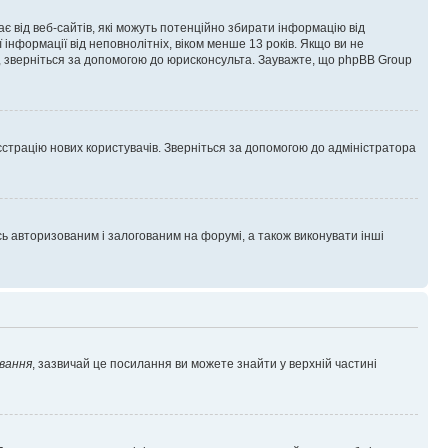
гає від веб-сайтів, які можуть потенційно збирати інформацію від
ї інформації від неповнолітніх, віком менше 13 років. Якщо ви не
ь, зверніться за допомогою до юрисконсульта. Зауважте, що phpBB Group
єстрацію нових користувачів. Зверніться за допомогою до адміністратора
 авторизованим і залогованим на форумі, а також виконувати інші
вання
, зазвичай це посилання ви можете знайти у верхній частині