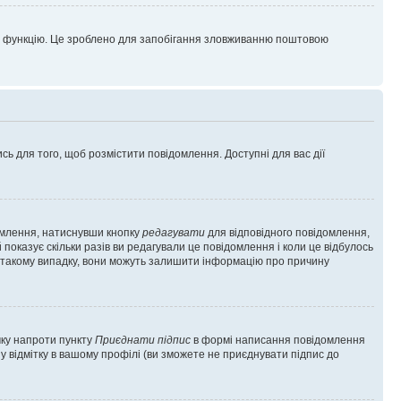
цю функцію. Це зроблено для запобігання зловживанню поштовою
сь для того, щоб розмістити повідомлення. Доступні для вас дії
омлення, натиснувши кнопку
редагувати
для відповідного повідомлення,
показує скільки разів ви редагували це повідомлення і коли це відбулось
 у такому випадку, вони можуть залишити інформацію про причину
чку напроти пункту
Приєднати підпис
в формі написання повідомлення
у відмітку в вашому профілі (ви зможете не приєднувати підпис до