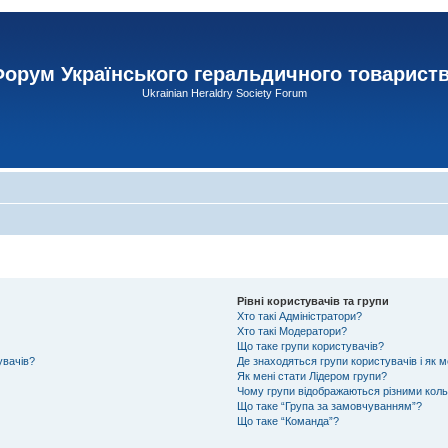
орум Українського геральдичного товарист
Ukrainian Heraldry Society Forum
Рівні користувачів та групи
Хто такі Адміністратори?
Хто такі Модератори?
Що таке групи користувачів?
увачів?
Де знаходяться групи користувачів і як м
Як мені стати Лідером групи?
Чому групи відображаються різними кол
Що таке “Група за замовчуванням”?
Що таке “Команда”?