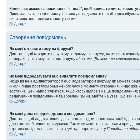
Коли я натискаю на посилання “e-mail”, щоб написати листа користув
Лише зареєстровані користувачі можуть надсилати e-mail через вбудова
системою анонімними користувачами.
Догори
Створення повідомлень
Як мені створити тему на форумі?
Для того щоб створити нову тему в одному з форумів, натисність відповід
перераховані внизу сторінок форуму або теми (
Ви можете створювати н
Догори
Як мені відредагувати або видалити повідомлення?
Якщо ви не є адміністратором або модератором форуму, ви можете реда
інколи лише протягом обмеженого часу з моменту створення. Якщо вже хто
востаннє. Цей напис з'явиться, якщо хтось відповів на це повідомлення;
редагування повідомлення та зроблені зміни. Майте на увазі, що звичайн
Догори
Як мені додати підпис до мого повідомлення?
Для того, щоб додати підпис до вашого повідомлення, вам необхідно спо
для того, щоб підпис приєднався. Також ви можете встановити приєднанн
окремих повідомлень, знявши відмітку напроти пункту
Приєднати підпи
Догори