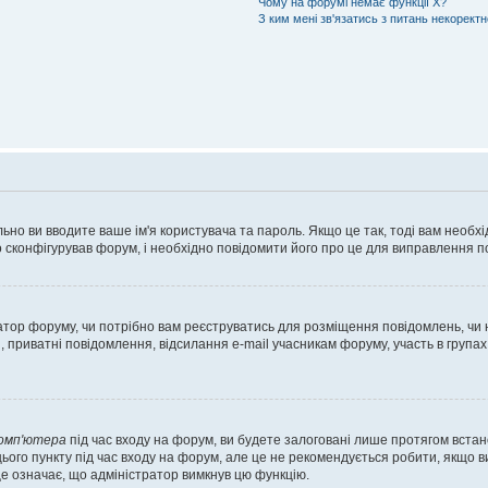
Чому на форумі немає функції X?
З ким мені зв'язатись з питань некорект
ьно ви вводите ваше ім'я користувача та пароль. Якщо це так, тоді вам необх
 сконфігурував форум, і необхідно повідомити його про це для виправлення п
тратор форуму, чи потрібно вам реєструватись для розміщення повідомлень, чи
, приватні повідомлення, відсилання e-mail учасникам форуму, участь в групах
комп'ютера
під час входу на форум, ви будете залоговані лише протягом встан
ього пункту під час входу на форум, але це не рекомендується робити, якщо 
, це означає, що адміністратор вимкнув цю функцію.