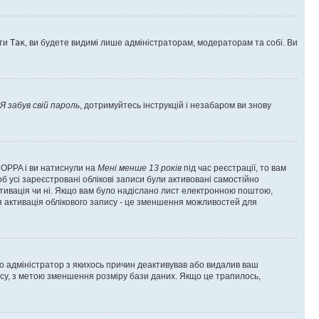
оти
Так
, ви будете видимі лише адміністраторам, модераторам та собі. Ви
Я забув свій пароль
, дотримуйтесь інструкцій і незабаром ви знову
 COPPA і ви натиснули на
Мені менше 13 років
під час реєстрації, то вам
б усі зареєстровані облікові записи були активовані самостійно
активація чи ні. Якщо вам було надіслано лист електронною поштою,
ся активація облікового запису - це зменшення можливостей для
що адміністратор з якихось причин деактивував або видалив ваш
асу, з метою зменшення розміру бази даних. Якщо це трапилось,