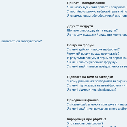
Приватні повідомлення
Я не можу відсилати приватні повідомлен
Я постійно отримую небажані приватні п
Я отримав спам або образливий лист ema
Друзі та недруги
Що таке список друзів та недругів?
Як я можу додавати / видаляти користувач
не вимагається залогуватись?
Пошук на форумі
Як мені здійснити пошук на форумі?
Чому мій пошук не дає результатів?
В результаті пошуку я отримав порожню с
Як мені знайти учасників форуму?
Як мені знайти власні повідомлення та т
Підписка на теми та закладки
У чому різниця між закладками та підпис
Як мені підписатись на певні форуми чи
Як мені відмовитись від підписки?
Приєднання файлів
Які саме файли можна приєднувати на 
Як мені знайти усі приєднані мною файл
Інформація про phpBB 3
Хто створив цей форум?