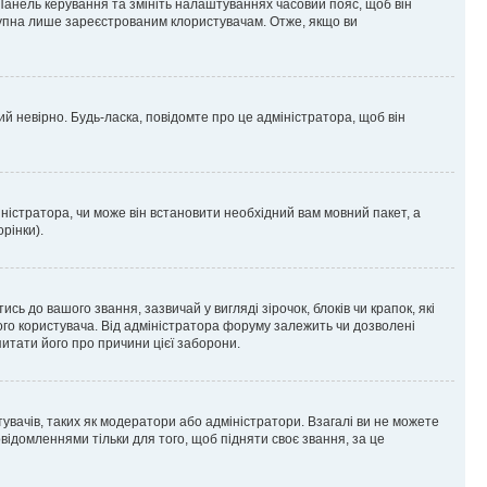
 Панель керування та змініть налаштуваннях часовий пояс, щоб він
ступна лише зареєстрованим клористувачам. Отже, якщо ви
ий невірно. Будь-ласка, повідомте про це адміністратора, щоб він
ністратора, чи може він встановити необхідний вам мовний пакет, а
рінки).
до вашого звання, зазвичай у вигляді зірочок, блоків чи крапок, які
ого користувача. Від адміністратора форуму залежить чи дозволені
питати його про причини цієї заборони.
тувачів, таких як модератори або адміністратори. Взагалі ви не можете
ідомленнями тільки для того, щоб підняти своє звання, за це