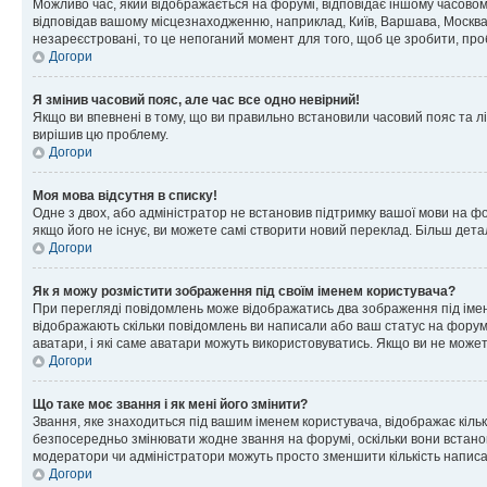
Можливо час, який відображається на форумі, відповідає іншому часовому
відповідав вашому місцезнаходженню, наприклад, Київ, Варшава, Москва
незареєстровані, то це непоганий момент для того, щоб це зробити, про
Догори
Я змінив часовий пояс, але час все одно невірний!
Якщо ви впевнені в тому, що ви правильно встановили часовий пояс та лі
вирішив цю проблему.
Догори
Моя мова відсутня в списку!
Одне з двох, або адміністратор не встановив підтримку вашої мови на ф
якщо його не існує, ви можете самі створити новий переклад. Більш дет
Догори
Як я можу розмістити зображення під своїм іменем користувача?
При перегляді повідомлень може відображатись два зображення під імене
відображають скільки повідомлень ви написали або ваш статус на форумі
аватари, і які саме аватари можуть використовуватись. Якщо ви не може
Догори
Що таке моє звання і як мені його змінити?
Звання, яке знаходиться під вашим іменем користувача, відображає кільк
безпосередньо змінювати жодне звання на форумі, оскільки вони встано
модератори чи адміністратори можуть просто зменшити кількість напис
Догори