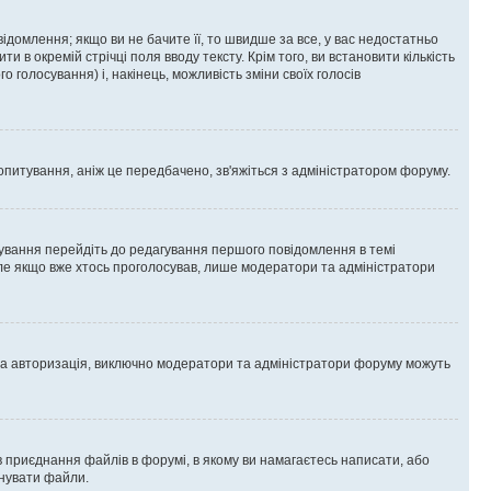
омлення; якщо ви не бачите її, то швидше за все, у вас недостатньо
и в окремій стрічці поля вводу тексту. Крім того, ви встановити кількість
о голосування) і, накінець, можливість зміни своїх голосів
опитування, аніж це передбачено, зв'яжіться з адміністратором форуму.
ування перейдіть до редагування першого повідомлення в темі
 але якщо вже хтось проголосував, лише модератори та адміністратори
ва авторизація, виключно модератори та адміністратори форуму можуть
 приєднання файлів в форумі, в якому ви намагаєтесь написати, або
днувати файли.