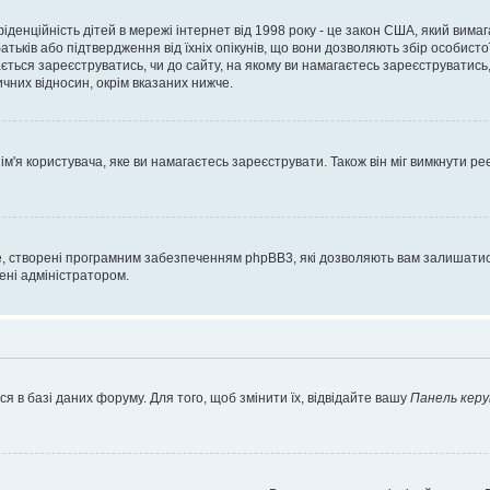
нфіденційність дітей в мережі інтернет від 1998 року - це закон США, який вима
батьків або підтвердження від їхніх опікунів, що вони дозволяють збір особисто
гається зареєструватись, чи до сайту, на якому ви намагаєтесь зареєструватис
чних відносин, окрім вказаних нижче.
'я користувача, яке ви намагаєтесь зареєструвати. Також він міг вимкнути ре
, створені програмним забезпеченням phpBB3, які дозволяють вам залишатись
нені адміністратором.
я в базі даних форуму. Для того, щоб змінити їх, відвідайте вашу
Панель керу