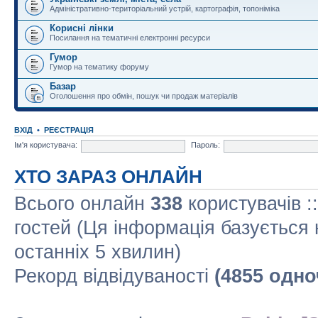
Адміністративно-територіальний устрій, картографія, топоніміка
Корисні лінки
Посилання на тематичні електронні ресурси
Гумор
Гумор на тематику форуму
Базар
Оголошення про обмін, пошук чи продаж матеріалів
ВХІД
•
РЕЄСТРАЦІЯ
Ім'я користувача:
Пароль:
ХТО ЗАРАЗ ОНЛАЙН
Всього онлайн
338
користувачів :
гостей (Ця інформація базується 
останніх 5 хвилин)
Рекорд відвідуваності
(4855 одно