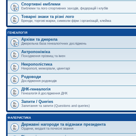
Спортивні емблеми
Емблеми та лого спортивних заходів, федерацій і клубів
Товарні знаки та різні лого
Бренди, торгові марки, символи фірм і організацій, клейма
ГЕНЕАЛОГІЯ
Архіви та джерела
Джерельна база генеалогічних досліджень
Антропоніміка
Походження прізвищ та імен
Некрополістика
Некрополі, меморіали, цвинтарі
Родоводи
Дослідження родоводів
ДНК-генеалогія
Генеалогія й дослідження ДНК
Запити / Queries
Запитання та запити (Questions and queries)
ФАЛЕРИСТИКА
Державні нагороди та відзнаки президента
Ордени, медалі та почесні звання