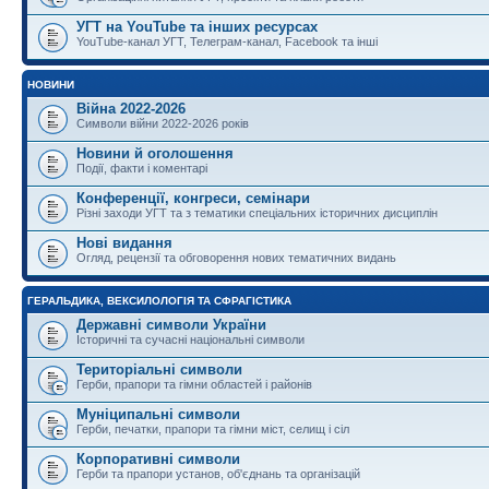
УГТ на YouTube та інших ресурсах
YouTube-канал УГТ, Телеграм-канал, Facebook та інші
НОВИНИ
Війна 2022-2026
Символи війни 2022-2026 років
Новини й оголошення
Події, факти і коментарі
Конференції, конгреси, семінари
Різні заходи УГТ та з тематики спеціальних історичних дисциплін
Нові видання
Огляд, рецензії та обговорення нових тематичних видань
ГЕРАЛЬДИКА, ВЕКСИЛОЛОГІЯ ТА СФРАГІСТИКА
Державні символи України
Історичні та сучасні національні символи
Територіальні символи
Герби, прапори та гімни областей і районів
Муніципальні символи
Герби, печатки, прапори та гімни міст, селищ і сіл
Корпоративні символи
Герби та прапори установ, об'єднань та організацій