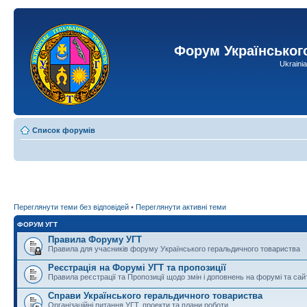
Форум Українськог
Ukraini
Список форумів
Переглянути теми без відповідей
•
Переглянути активні теми
ФОРУМ УГТ
Правила Форуму УГТ
Правила для учасників форуму Українського геральдичного товариства
Реєстрація на Форумі УГТ та пропозиції
Правила реєстрації та Пропозиції щодо змін і доповнень на форумі та сай
Справи Українського геральдичного товариства
Організаційні питання УГТ, проекти та плани роботи