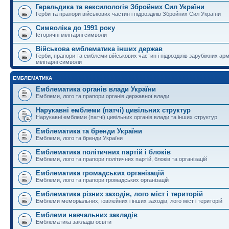
Геральдика та вексилологія Збройних Сил України
Герби та прапори військових частин і підрозділів Збройних Сил України
Символіка до 1991 року
Історичні мілітарні символи
Військова емблематика інших держав
Герби, прапори та емблеми військових частин і підрозділів зарубіжних армі
мілітарні символи
ЕМБЛЕМАТИКА
Емблематика органів влади України
Емблеми, лого та прапори органів державної влади
Нарукавні емблеми (патчі) цивільних структур
Нарукавні емблеми (патчі) цивільних органів влади та інших структур
Емблематика та бренди України
Емблеми, лого та бренди України
Емблематика політичних партій і блоків
Емблеми, лого та прапори політичних партій, блоків та організацій
Емблематика громадських організацій
Емблеми, лого та прапори громадських організацій
Емблематика різних заходів, лого міст і територій
Емблеми меморіальних, ювілейних і інших заходів, лого міст і територій
Емблеми навчальних закладів
Емблематика закладів освіти