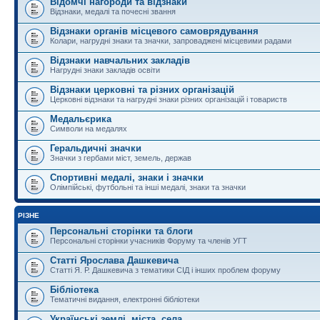
Відомчі нагороди та відзнаки
Відзнаки, медалі та почесні звання
Відзнаки органів місцевого самоврядування
Колари, нагрудні знаки та значки, запроваджені місцевими радами
Відзнаки навчальних закладів
Нагрудні знаки закладів освіти
Відзнаки церковні та різних організацій
Церковні відзнаки та нагрудні знаки різних організацій і товариств
Медальєрика
Символи на медалях
Геральдичні значки
Значки з гербами міст, земель, держав
Спортивні медалі, знаки і значки
Олімпійські, футбольні та інші медалі, знаки та значки
РІЗНЕ
Персональні сторінки та блоги
Персональні сторінки учасників Форуму та членів УГТ
Статті Ярослава Дашкевича
Статті Я. Р. Дашкевича з тематики СІД і інших проблем форуму
Бібліотека
Тематичні видання, електронні бібліотеки
Українські землі, міста, села