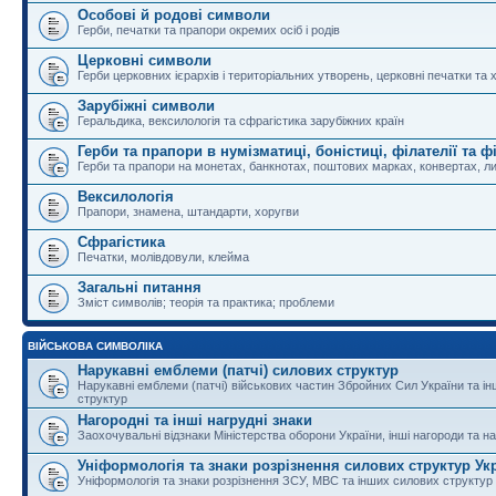
Особові й родові символи
Герби, печатки та прапори окремих осіб і родів
Церковні символи
Герби церковних ієрархів і територіальних утворень, церковні печатки та 
Зарубіжні символи
Геральдика, вексилологія та сфрагістика зарубіжних країн
Герби та прапори в нумізматиці, боністиці, філателії та ф
Герби та прапори на монетах, банкнотах, поштових марках, конвертах, ли
Вексилологія
Прапори, знамена, штандарти, хоругви
Сфрагістика
Печатки, молівдовули, клейма
Загальні питання
Зміст символів; теорія та практика; проблеми
ВІЙСЬКОВА СИМВОЛІКА
Нарукавні емблеми (патчі) силових структур
Нарукавні емблеми (патчі) військових частин Збройних Сил України та і
структур
Нагородні та інші нагрудні знаки
Заохочувальні відзнаки Міністерства оборони України, інші нагороди та на
Уніформологія та знаки розрізнення силових структур Ук
Уніформологія та знаки розрізнення ЗСУ, МВС та інших силових структур