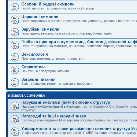
Особові й родові символи
Герби, печатки та прапори окремих осіб і родів
Церковні символи
Герби церковних ієрархів і територіальних утворень, церковні печатки та 
Зарубіжні символи
Геральдика, вексилологія та сфрагістика зарубіжних країн
Герби та прапори в нумізматиці, боністиці, філателії та ф
Герби та прапори на монетах, банкнотах, поштових марках, конвертах, ли
Вексилологія
Прапори, знамена, штандарти, хоругви
Сфрагістика
Печатки, молівдовули, клейма
Загальні питання
Зміст символів; теорія та практика; проблеми
ВІЙСЬКОВА СИМВОЛІКА
Нарукавні емблеми (патчі) силових структур
Нарукавні емблеми (патчі) військових частин Збройних Сил України та і
структур
Нагородні та інші нагрудні знаки
Заохочувальні відзнаки Міністерства оборони України, інші нагороди та на
Уніформологія та знаки розрізнення силових структур Ук
Уніформологія та знаки розрізнення ЗСУ, МВС та інших силових структур