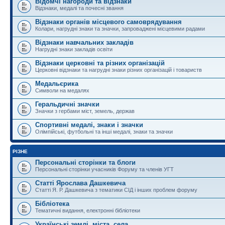
Відомчі нагороди та відзнаки
Відзнаки, медалі та почесні звання
Відзнаки органів місцевого самоврядування
Колари, нагрудні знаки та значки, запроваджені місцевими радами
Відзнаки навчальних закладів
Нагрудні знаки закладів освіти
Відзнаки церковні та різних організацій
Церковні відзнаки та нагрудні знаки різних організацій і товариств
Медальєрика
Символи на медалях
Геральдичні значки
Значки з гербами міст, земель, держав
Спортивні медалі, знаки і значки
Олімпійські, футбольні та інші медалі, знаки та значки
РІЗНЕ
Персональні сторінки та блоги
Персональні сторінки учасників Форуму та членів УГТ
Статті Ярослава Дашкевича
Статті Я. Р. Дашкевича з тематики СІД і інших проблем форуму
Бібліотека
Тематичні видання, електронні бібліотеки
Українські землі, міста, села