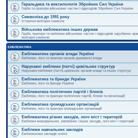
Геральдика та вексилологія Збройних Сил України
Герби та прапори військових частин і підрозділів Збройних Сил України
Символіка до 1991 року
Історичні мілітарні символи
Військова емблематика інших держав
Герби, прапори та емблеми військових частин і підрозділів зарубіжних армі
мілітарні символи
ЕМБЛЕМАТИКА
Емблематика органів влади України
Емблеми, лого та прапори органів державної влади
Нарукавні емблеми (патчі) цивільних структур
Нарукавні емблеми (патчі) цивільних органів влади та інших структур
Емблематика та бренди України
Емблеми, лого та бренди України
Емблематика політичних партій і блоків
Емблеми, лого та прапори політичних партій, блоків та організацій
Емблематика громадських організацій
Емблеми, лого та прапори громадських організацій
Емблематика різних заходів, лого міст і територій
Емблеми меморіальних, ювілейних і інших заходів, лого міст і територій
Емблеми навчальних закладів
Емблематика закладів освіти