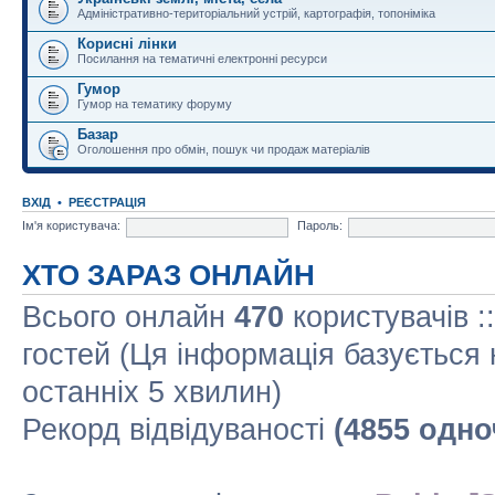
Адміністративно-територіальний устрій, картографія, топоніміка
Корисні лінки
Посилання на тематичні електронні ресурси
Гумор
Гумор на тематику форуму
Базар
Оголошення про обмін, пошук чи продаж матеріалів
ВХІД
•
РЕЄСТРАЦІЯ
Ім'я користувача:
Пароль:
ХТО ЗАРАЗ ОНЛАЙН
Всього онлайн
470
користувачів :
гостей (Ця інформація базується 
останніх 5 хвилин)
Рекорд відвідуваності
(4855 одно