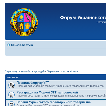
Форум Українськог
Ukraini
Список форумів
Переглянути теми без відповідей
•
Переглянути активні теми
ФОРУМ УГТ
Правила Форуму УГТ
Правила для учасників форуму Українського геральдичного товариства
Реєстрація на Форумі УГТ та пропозиції
Правила реєстрації та Пропозиції щодо змін і доповнень на форумі та сай
Справи Українського геральдичного товариства
Організаційні питання УГТ, проекти та плани роботи