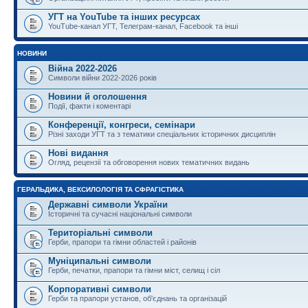
УГТ на YouTube та інших ресурсах
YouTube-канал УГТ, Телеграм-канал, Facebook та інші
НОВИНИ
Війна 2022-2026
Символи війни 2022-2026 років
Новини й оголошення
Події, факти і коментарі
Конференції, конгреси, семінари
Різні заходи УГТ та з тематики спеціальних історичних дисциплін
Нові видання
Огляд, рецензії та обговорення нових тематичних видань
ГЕРАЛЬДИКА, ВЕКСИЛОЛОГІЯ ТА СФРАГІСТИКА
Державні символи України
Історичні та сучасні національні символи
Територіальні символи
Герби, прапори та гімни областей і районів
Муніципальні символи
Герби, печатки, прапори та гімни міст, селищ і сіл
Корпоративні символи
Герби та прапори установ, об'єднань та організацій