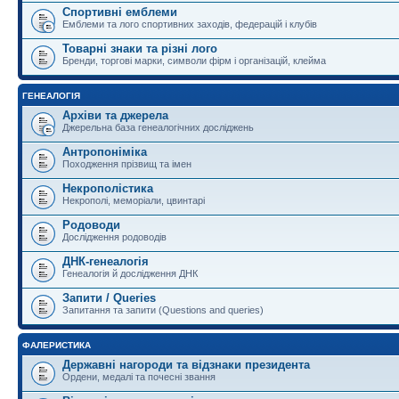
Спортивні емблеми
Емблеми та лого спортивних заходів, федерацій і клубів
Товарні знаки та різні лого
Бренди, торгові марки, символи фірм і організацій, клейма
ГЕНЕАЛОГІЯ
Архіви та джерела
Джерельна база генеалогічних досліджень
Антропоніміка
Походження прізвищ та імен
Некрополістика
Некрополі, меморіали, цвинтарі
Родоводи
Дослідження родоводів
ДНК-генеалогія
Генеалогія й дослідження ДНК
Запити / Queries
Запитання та запити (Questions and queries)
ФАЛЕРИСТИКА
Державні нагороди та відзнаки президента
Ордени, медалі та почесні звання