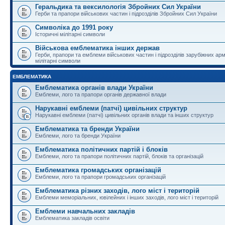
Геральдика та вексилологія Збройних Сил України
Герби та прапори військових частин і підрозділів Збройних Сил України
Символіка до 1991 року
Історичні мілітарні символи
Військова емблематика інших держав
Герби, прапори та емблеми військових частин і підрозділів зарубіжних армі
мілітарні символи
ЕМБЛЕМАТИКА
Емблематика органів влади України
Емблеми, лого та прапори органів державної влади
Нарукавні емблеми (патчі) цивільних структур
Нарукавні емблеми (патчі) цивільних органів влади та інших структур
Емблематика та бренди України
Емблеми, лого та бренди України
Емблематика політичних партій і блоків
Емблеми, лого та прапори політичних партій, блоків та організацій
Емблематика громадських організацій
Емблеми, лого та прапори громадських організацій
Емблематика різних заходів, лого міст і територій
Емблеми меморіальних, ювілейних і інших заходів, лого міст і територій
Емблеми навчальних закладів
Емблематика закладів освіти