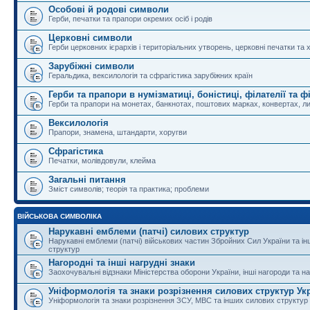
Особові й родові символи
Герби, печатки та прапори окремих осіб і родів
Церковні символи
Герби церковних ієрархів і територіальних утворень, церковні печатки та 
Зарубіжні символи
Геральдика, вексилологія та сфрагістика зарубіжних країн
Герби та прапори в нумізматиці, боністиці, філателії та ф
Герби та прапори на монетах, банкнотах, поштових марках, конвертах, ли
Вексилологія
Прапори, знамена, штандарти, хоругви
Сфрагістика
Печатки, молівдовули, клейма
Загальні питання
Зміст символів; теорія та практика; проблеми
ВІЙСЬКОВА СИМВОЛІКА
Нарукавні емблеми (патчі) силових структур
Нарукавні емблеми (патчі) військових частин Збройних Сил України та і
структур
Нагородні та інші нагрудні знаки
Заохочувальні відзнаки Міністерства оборони України, інші нагороди та на
Уніформологія та знаки розрізнення силових структур Ук
Уніформологія та знаки розрізнення ЗСУ, МВС та інших силових структур