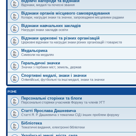
Відомчі нагороди та відзнаки
Відзнаки, медалі та почесні звання
Відзнаки органів місцевого самоврядування
Колари, нагрудні знаки та значки, запроваджені місцевими радами
Відзнаки навчальних закладів
Нагрудні знаки закладів освіти
Відзнаки церковні та різних організацій
Церковні відзнаки та нагрудні знаки різних організацій і товариств
Медальєрика
Символи на медалях
Геральдичні значки
Значки з гербами міст, земель, держав
Спортивні медалі, знаки і значки
Олімпійські, футбольні та інші медалі, знаки та значки
РІЗНЕ
Персональні сторінки та блоги
Персональні сторінки учасників Форуму та членів УГТ
Статті Ярослава Дашкевича
Статті Я. Р. Дашкевича з тематики СІД і інших проблем форуму
Бібліотека
Тематичні видання, електронні бібліотеки
Українські землі, міста, села