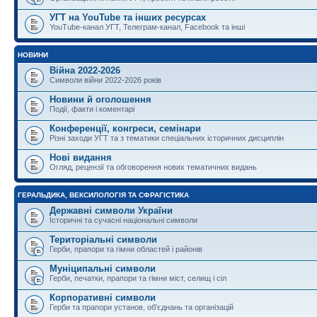
УГТ на YouTube та інших ресурсах
YouTube-канал УГТ, Телеграм-канал, Facebook та інші
НОВИНИ
Війна 2022-2026
Символи війни 2022-2026 років
Новини й оголошення
Події, факти і коментарі
Конференції, конгреси, семінари
Різні заходи УГТ та з тематики спеціальних історичних дисциплін
Нові видання
Огляд, рецензії та обговорення нових тематичних видань
ГЕРАЛЬДИКА, ВЕКСИЛОЛОГІЯ ТА СФРАГІСТИКА
Державні символи України
Історичні та сучасні національні символи
Територіальні символи
Герби, прапори та гімни областей і районів
Муніципальні символи
Герби, печатки, прапори та гімни міст, селищ і сіл
Корпоративні символи
Герби та прапори установ, об'єднань та організацій