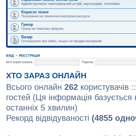
Адміністративно-територіальний устрій, картографія, топоніміка
Корисні лінки
Посилання на тематичні електронні ресурси
Гумор
Гумор на тематику форуму
Базар
Оголошення про обмін, пошук чи продаж матеріалів
ВХІД
•
РЕЄСТРАЦІЯ
Ім'я користувача:
Пароль:
ХТО ЗАРАЗ ОНЛАЙН
Всього онлайн
262
користувачів :
гостей (Ця інформація базується 
останніх 5 хвилин)
Рекорд відвідуваності
(4855 одно