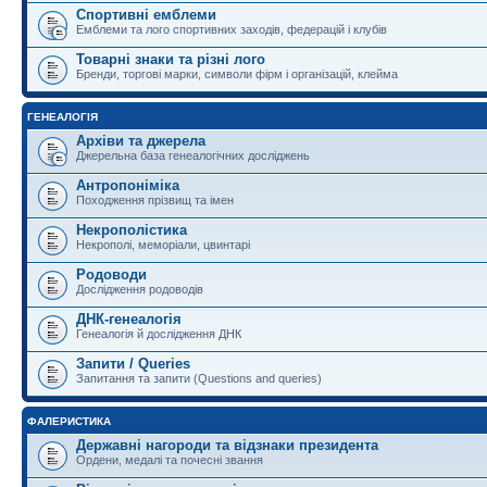
Спортивні емблеми
Емблеми та лого спортивних заходів, федерацій і клубів
Товарні знаки та різні лого
Бренди, торгові марки, символи фірм і організацій, клейма
ГЕНЕАЛОГІЯ
Архіви та джерела
Джерельна база генеалогічних досліджень
Антропоніміка
Походження прізвищ та імен
Некрополістика
Некрополі, меморіали, цвинтарі
Родоводи
Дослідження родоводів
ДНК-генеалогія
Генеалогія й дослідження ДНК
Запити / Queries
Запитання та запити (Questions and queries)
ФАЛЕРИСТИКА
Державні нагороди та відзнаки президента
Ордени, медалі та почесні звання