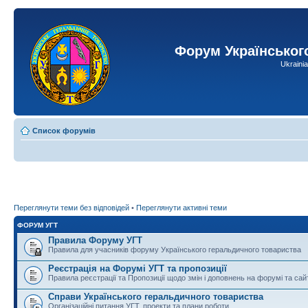
Форум Українськог
Ukraini
Список форумів
Переглянути теми без відповідей
•
Переглянути активні теми
ФОРУМ УГТ
Правила Форуму УГТ
Правила для учасників форуму Українського геральдичного товариства
Реєстрація на Форумі УГТ та пропозиції
Правила реєстрації та Пропозиції щодо змін і доповнень на форумі та сай
Справи Українського геральдичного товариства
Організаційні питання УГТ, проекти та плани роботи