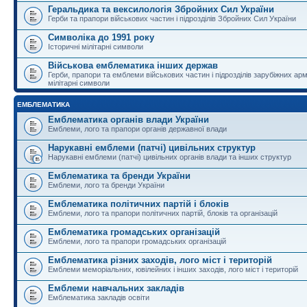
Геральдика та вексилологія Збройних Сил України
Герби та прапори військових частин і підрозділів Збройних Сил України
Символіка до 1991 року
Історичні мілітарні символи
Військова емблематика інших держав
Герби, прапори та емблеми військових частин і підрозділів зарубіжних армі
мілітарні символи
ЕМБЛЕМАТИКА
Емблематика органів влади України
Емблеми, лого та прапори органів державної влади
Нарукавні емблеми (патчі) цивільних структур
Нарукавні емблеми (патчі) цивільних органів влади та інших структур
Емблематика та бренди України
Емблеми, лого та бренди України
Емблематика політичних партій і блоків
Емблеми, лого та прапори політичних партій, блоків та організацій
Емблематика громадських організацій
Емблеми, лого та прапори громадських організацій
Емблематика різних заходів, лого міст і територій
Емблеми меморіальних, ювілейних і інших заходів, лого міст і територій
Емблеми навчальних закладів
Емблематика закладів освіти