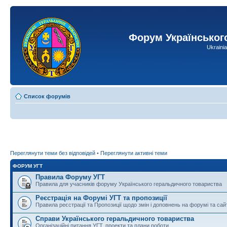
Форум Українськог
Ukraini
Список форумів
Переглянути теми без відповідей
•
Переглянути активні теми
ФОРУМ УГТ
Правила Форуму УГТ
Правила для учасників форуму Українського геральдичного товариства
Реєстрація на Форумі УГТ та пропозиції
Правила реєстрації та Пропозиції щодо змін і доповнень на форумі та сай
Справи Українського геральдичного товариства
Організаційні питання УГТ, проекти та плани роботи