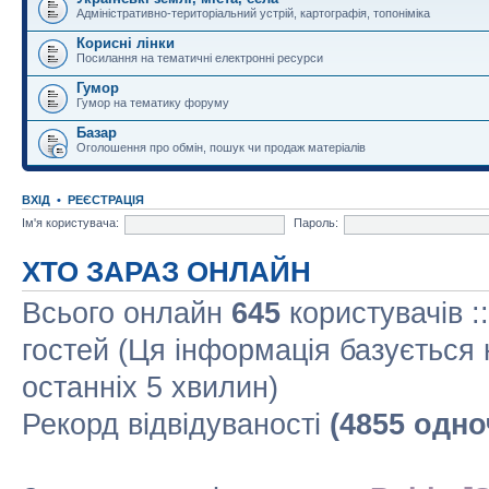
Адміністративно-територіальний устрій, картографія, топоніміка
Корисні лінки
Посилання на тематичні електронні ресурси
Гумор
Гумор на тематику форуму
Базар
Оголошення про обмін, пошук чи продаж матеріалів
ВХІД
•
РЕЄСТРАЦІЯ
Ім'я користувача:
Пароль:
ХТО ЗАРАЗ ОНЛАЙН
Всього онлайн
645
користувачів :
гостей (Ця інформація базується 
останніх 5 хвилин)
Рекорд відвідуваності
(4855 одно