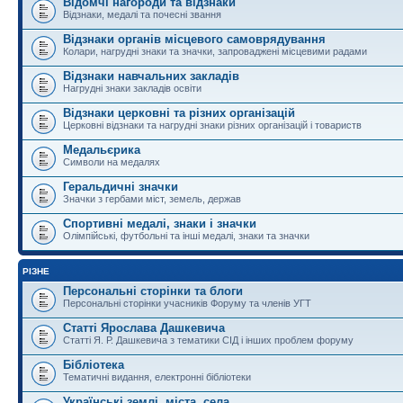
Відомчі нагороди та відзнаки
Відзнаки, медалі та почесні звання
Відзнаки органів місцевого самоврядування
Колари, нагрудні знаки та значки, запроваджені місцевими радами
Відзнаки навчальних закладів
Нагрудні знаки закладів освіти
Відзнаки церковні та різних організацій
Церковні відзнаки та нагрудні знаки різних організацій і товариств
Медальєрика
Символи на медалях
Геральдичні значки
Значки з гербами міст, земель, держав
Спортивні медалі, знаки і значки
Олімпійські, футбольні та інші медалі, знаки та значки
РІЗНЕ
Персональні сторінки та блоги
Персональні сторінки учасників Форуму та членів УГТ
Статті Ярослава Дашкевича
Статті Я. Р. Дашкевича з тематики СІД і інших проблем форуму
Бібліотека
Тематичні видання, електронні бібліотеки
Українські землі, міста, села