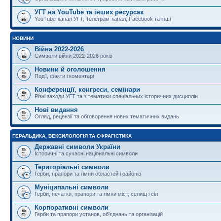
УГТ на YouTube та інших ресурсах
YouTube-канал УГТ, Телеграм-канал, Facebook та інші
НОВИНИ
Війна 2022-2026
Символи війни 2022-2026 років
Новини й оголошення
Події, факти і коментарі
Конференції, конгреси, семінари
Різні заходи УГТ та з тематики спеціальних історичних дисциплін
Нові видання
Огляд, рецензії та обговорення нових тематичних видань
ГЕРАЛЬДИКА, ВЕКСИЛОЛОГІЯ ТА СФРАГІСТИКА
Державні символи України
Історичні та сучасні національні символи
Територіальні символи
Герби, прапори та гімни областей і районів
Муніципальні символи
Герби, печатки, прапори та гімни міст, селищ і сіл
Корпоративні символи
Герби та прапори установ, об'єднань та організацій