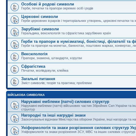
Особові й родові символи
Герби, печатки та прапори окремих осіб і родів
Церковні символи
Герби церковних ієрархів і територіальних утворень, церковні печатки та 
Зарубіжні символи
Геральдика, вексилологія та сфрагістика зарубіжних країн
Герби та прапори в нумізматиці, боністиці, філателії та ф
Герби та прапори на монетах, банкнотах, поштових марках, конвертах, ли
Вексилологія
Прапори, знамена, штандарти, хоругви
Сфрагістика
Печатки, молівдовули, клейма
Загальні питання
Зміст символів; теорія та практика; проблеми
ВІЙСЬКОВА СИМВОЛІКА
Нарукавні емблеми (патчі) силових структур
Нарукавні емблеми (патчі) військових частин Збройних Сил України та і
структур
Нагородні та інші нагрудні знаки
Заохочувальні відзнаки Міністерства оборони України, інші нагороди та на
Уніформологія та знаки розрізнення силових структур Ук
Уніформологія та знаки розрізнення ЗСУ, МВС та інших силових структур