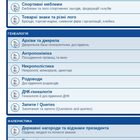
Спортивні емблеми
Емблеми та лого спортивних заходів, федерацій і клубів
Товарні знаки та різні лого
Бренди, торгові марки, символи фірм і організацій, клейма
ГЕНЕАЛОГІЯ
Архіви та джерела
Джерельна база генеалогічних досліджень
Антропоніміка
Походження прізвищ та імен
Некрополістика
Некрополі, меморіали, цвинтарі
Родоводи
Дослідження родоводів
ДНК-генеалогія
Генеалогія й дослідження ДНК
Запити / Queries
Запитання та запити (Questions and queries)
ФАЛЕРИСТИКА
Державні нагороди та відзнаки президента
Ордени, медалі та почесні звання