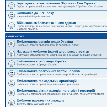
Геральдика та вексилологія Збройних Сил України
Герби та прапори військових частин і підрозділів Збройних Сил України
Символіка до 1991 року
Історичні мілітарні символи
Військова емблематика інших держав
Герби, прапори та емблеми військових частин і підрозділів зарубіжних армі
мілітарні символи
ЕМБЛЕМАТИКА
Емблематика органів влади України
Емблеми, лого та прапори органів державної влади
Нарукавні емблеми (патчі) цивільних структур
Нарукавні емблеми (патчі) цивільних органів влади та інших структур
Емблематика та бренди України
Емблеми, лого та бренди України
Емблематика політичних партій і блоків
Емблеми, лого та прапори політичних партій, блоків та організацій
Емблематика громадських організацій
Емблеми, лого та прапори громадських організацій
Емблематика різних заходів, лого міст і територій
Емблеми меморіальних, ювілейних і інших заходів, лого міст і територій
Емблеми навчальних закладів
Емблематика закладів освіти