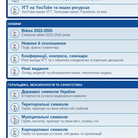
УГТ на YouTube та інших ресурсах
YouTube-канал УГТ, Телеграм-канал, Facebook та інші
НОВИНИ
Війна 2022-2026
Символи війни 2022-2026 років
Новини й оголошення
Події, факти і коментарі
Конференції, конгреси, семінари
Різні заходи УГТ та з тематики спеціальних історичних дисциплін
Нові видання
Огляд, рецензії та обговорення нових тематичних видань
ГЕРАЛЬДИКА, ВЕКСИЛОЛОГІЯ ТА СФРАГІСТИКА
Державні символи України
Історичні та сучасні національні символи
Територіальні символи
Герби, прапори та гімни областей і районів
Муніципальні символи
Герби, печатки, прапори та гімни міст, селищ і сіл
Корпоративні символи
Герби та прапори установ, об'єднань та організацій