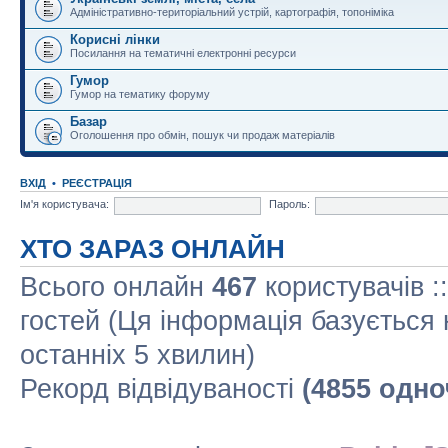
Адміністративно-територіальний устрій, картографія, топоніміка
Корисні лінки
Посилання на тематичні електронні ресурси
Гумор
Гумор на тематику форуму
Базар
Оголошення про обмін, пошук чи продаж матеріалів
ВХІД
•
РЕЄСТРАЦІЯ
Ім'я користувача:
Пароль:
ХТО ЗАРАЗ ОНЛАЙН
Всього онлайн
467
користувачів :
гостей (Ця інформація базується 
останніх 5 хвилин)
Рекорд відвідуваності
(4855 одно