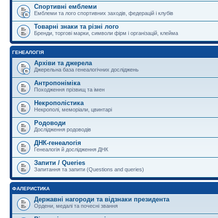
Спортивні емблеми
Емблеми та лого спортивних заходів, федерацій і клубів
Товарні знаки та різні лого
Бренди, торгові марки, символи фірм і організацій, клейма
ГЕНЕАЛОГІЯ
Архіви та джерела
Джерельна база генеалогічних досліджень
Антропоніміка
Походження прізвищ та імен
Некрополістика
Некрополі, меморіали, цвинтарі
Родоводи
Дослідження родоводів
ДНК-генеалогія
Генеалогія й дослідження ДНК
Запити / Queries
Запитання та запити (Questions and queries)
ФАЛЕРИСТИКА
Державні нагороди та відзнаки президента
Ордени, медалі та почесні звання