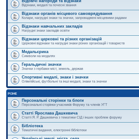
Відомчі нагороди та відзнаки
Відзнаки, медалі та почесні звання
Відзнаки органів місцевого самоврядування
Колари, нагрудні знаки та значки, запроваджені місцевими радами
Відзнаки навчальних закладів
Нагрудні знаки закладів освіти
Відзнаки церковні та різних організацій
Церковні відзнаки та нагрудні знаки різних організацій і товариств
Медальєрика
Символи на медалях
Геральдичні значки
Значки з гербами міст, земель, держав
Спортивні медалі, знаки і значки
Олімпійські, футбольні та інші медалі, знаки та значки
РІЗНЕ
Персональні сторінки та блоги
Персональні сторінки учасників Форуму та членів УГТ
Статті Ярослава Дашкевича
Статті Я. Р. Дашкевича з тематики СІД і інших проблем форуму
Бібліотека
Тематичні видання, електронні бібліотеки
Українські землі, міста, села