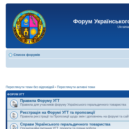
Форум Українськог
Ukraini
Список форумів
Переглянути теми без відповідей
•
Переглянути активні теми
ФОРУМ УГТ
Правила Форуму УГТ
Правила для учасників форуму Українського геральдичного товариства
Реєстрація на Форумі УГТ та пропозиції
Правила реєстрації та Пропозиції щодо змін і доповнень на форумі та сай
Справи Українського геральдичного товариства
Організаційні питання УГТ, проекти та плани роботи