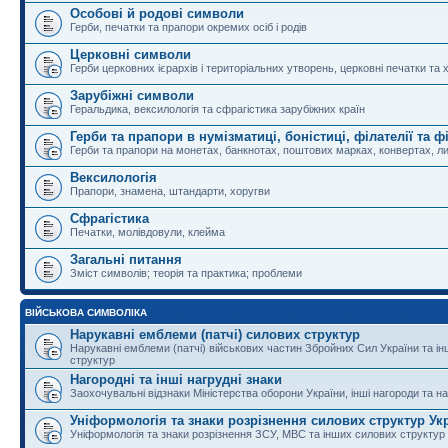
Особові й родові символи
Герби, печатки та прапори окремих осіб і родів
Церковні символи
Герби церковних ієрархів і територіальних утворень, церковні печатки та 
Зарубіжні символи
Геральдика, вексилологія та сфрагістика зарубіжних країн
Герби та прапори в нумізматиці, боністиці, філателії та ф
Герби та прапори на монетах, банкнотах, поштових марках, конвертах, ли
Вексилологія
Прапори, знамена, штандарти, хоругви
Сфрагістика
Печатки, молівдовули, клейма
Загальні питання
Зміст символів; теорія та практика; проблеми
ВІЙСЬКОВА СИМВОЛІКА
Нарукавні емблеми (патчі) силових структур
Нарукавні емблеми (патчі) військових частин Збройних Сил України та і
структур
Нагородні та інші нагрудні знаки
Заохочувальні відзнаки Міністерства оборони України, інші нагороди та на
Уніформологія та знаки розрізнення силових структур Ук
Уніформологія та знаки розрізнення ЗСУ, МВС та інших силових структур