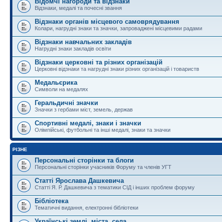
Відомчі нагороди та відзнаки
Відзнаки, медалі та почесні звання
Відзнаки органів місцевого самоврядування
Колари, нагрудні знаки та значки, запроваджені місцевими радами
Відзнаки навчальних закладів
Нагрудні знаки закладів освіти
Відзнаки церковні та різних організацій
Церковні відзнаки та нагрудні знаки різних організацій і товариств
Медальєрика
Символи на медалях
Геральдичні значки
Значки з гербами міст, земель, держав
Спортивні медалі, знаки і значки
Олімпійські, футбольні та інші медалі, знаки та значки
РІЗНЕ
Персональні сторінки та блоги
Персональні сторінки учасників Форуму та членів УГТ
Статті Ярослава Дашкевича
Статті Я. Р. Дашкевича з тематики СІД і інших проблем форуму
Бібліотека
Тематичні видання, електронні бібліотеки
Українські землі, міста, села