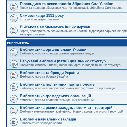
Геральдика та вексилологія Збройних Сил України
Герби та прапори військових частин і підрозділів Збройних Сил України
Символіка до 1991 року
Історичні мілітарні символи
Військова емблематика інших держав
Герби, прапори та емблеми військових частин і підрозділів зарубіжних армі
мілітарні символи
ЕМБЛЕМАТИКА
Емблематика органів влади України
Емблеми, лого та прапори органів державної влади
Нарукавні емблеми (патчі) цивільних структур
Нарукавні емблеми (патчі) цивільних органів влади та інших структур
Емблематика та бренди України
Емблеми, лого та бренди України
Емблематика політичних партій і блоків
Емблеми, лого та прапори політичних партій, блоків та організацій
Емблематика громадських організацій
Емблеми, лого та прапори громадських організацій
Емблематика різних заходів, лого міст і територій
Емблеми меморіальних, ювілейних і інших заходів, лого міст і територій
Емблеми навчальних закладів
Емблематика закладів освіти