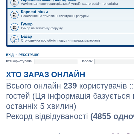
Адміністративно-територіальний устрій, картографія, топоніміка
Корисні лінки
Посилання на тематичні електронні ресурси
Гумор
Гумор на тематику форуму
Базар
Оголошення про обмін, пошук чи продаж матеріалів
ВХІД
•
РЕЄСТРАЦІЯ
Ім'я користувача:
Пароль:
ХТО ЗАРАЗ ОНЛАЙН
Всього онлайн
239
користувачів :
гостей (Ця інформація базується 
останніх 5 хвилин)
Рекорд відвідуваності
(4855 одно