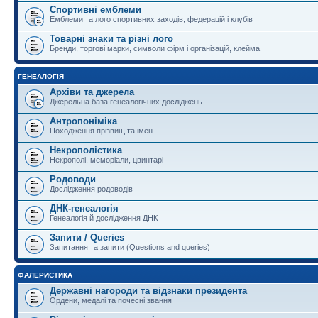
Спортивні емблеми
Емблеми та лого спортивних заходів, федерацій і клубів
Товарні знаки та різні лого
Бренди, торгові марки, символи фірм і організацій, клейма
ГЕНЕАЛОГІЯ
Архіви та джерела
Джерельна база генеалогічних досліджень
Антропоніміка
Походження прізвищ та імен
Некрополістика
Некрополі, меморіали, цвинтарі
Родоводи
Дослідження родоводів
ДНК-генеалогія
Генеалогія й дослідження ДНК
Запити / Queries
Запитання та запити (Questions and queries)
ФАЛЕРИСТИКА
Державні нагороди та відзнаки президента
Ордени, медалі та почесні звання