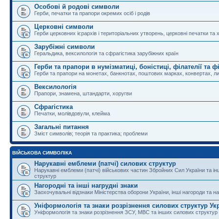
Особові й родові символи
Герби, печатки та прапори окремих осіб і родів
Церковні символи
Герби церковних ієрархів і територіальних утворень, церковні печатки та 
Зарубіжні символи
Геральдика, вексилологія та сфрагістика зарубіжних країн
Герби та прапори в нумізматиці, боністиці, філателії та ф
Герби та прапори на монетах, банкнотах, поштових марках, конвертах, ли
Вексилологія
Прапори, знамена, штандарти, хоругви
Сфрагістика
Печатки, молівдовули, клейма
Загальні питання
Зміст символів; теорія та практика; проблеми
ВІЙСЬКОВА СИМВОЛІКА
Нарукавні емблеми (патчі) силових структур
Нарукавні емблеми (патчі) військових частин Збройних Сил України та і
структур
Нагородні та інші нагрудні знаки
Заохочувальні відзнаки Міністерства оборони України, інші нагороди та на
Уніформологія та знаки розрізнення силових структур Ук
Уніформологія та знаки розрізнення ЗСУ, МВС та інших силових структур