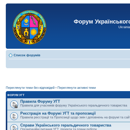
Форум Українськог
Ukraini
Список форумів
Переглянути теми без відповідей
•
Переглянути активні теми
ФОРУМ УГТ
Правила Форуму УГТ
Правила для учасників форуму Українського геральдичного товариства
Реєстрація на Форумі УГТ та пропозиції
Правила реєстрації та Пропозиції щодо змін і доповнень на форумі та сай
Справи Українського геральдичного товариства
Організаційні питання УГТ, проекти та плани роботи