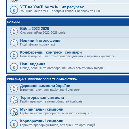
УГТ на YouTube та інших ресурсах
YouTube-канал УГТ, Телеграм-канал, Facebook та інші
НОВИНИ
Війна 2022-2026
Символи війни 2022-2026 років
Новини й оголошення
Події, факти і коментарі
Конференції, конгреси, семінари
Різні заходи УГТ та з тематики спеціальних історичних дисциплін
Нові видання
Огляд, рецензії та обговорення нових тематичних видань
ГЕРАЛЬДИКА, ВЕКСИЛОЛОГІЯ ТА СФРАГІСТИКА
Державні символи України
Історичні та сучасні національні символи
Територіальні символи
Герби, прапори та гімни областей і районів
Муніципальні символи
Герби, печатки, прапори та гімни міст, селищ і сіл
Корпоративні символи
Герби та прапори установ, об'єднань та організацій