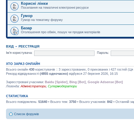
Корисні лінки
Посилання на тематичні електронні ресурси
Гумор
Гумор на тематику форуму
Базар
Оголошення про обмін, пошук чи продаж матеріалів
ВХІД
•
РЕЄСТРАЦІЯ
Ім'я користувача:
Пароль:
ХТО ЗАРАЗ ОНЛАЙН
Всього онлайн
430
користувачів :: 3 зареєстрованих, 0 прихованих і 427 гостей (Ц
Рекорд відвідуваності
(4855 одночасно)
відбувся 27 березня 2026, 16:15
Зареєстровані учасники:
Baidu [Spider]
,
Bing [Bot]
,
Google Adsense [Bot]
Легенда:
Адміністратори
,
Супермодератори
СТАТИСТИКА
Всього повідомлень:
51640
• Всього тем:
3750
• Всього учасників:
842
• Останній з
Список форумів