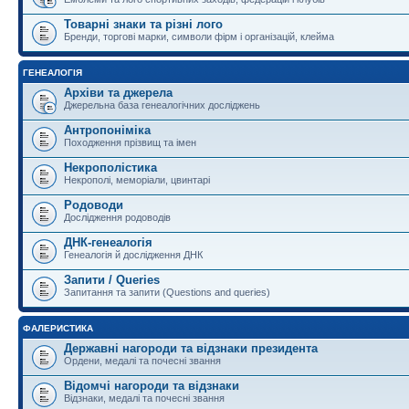
Товарні знаки та різні лого
Бренди, торгові марки, символи фірм і організацій, клейма
ГЕНЕАЛОГІЯ
Архіви та джерела
Джерельна база генеалогічних досліджень
Антропоніміка
Походження прізвищ та імен
Некрополістика
Некрополі, меморіали, цвинтарі
Родоводи
Дослідження родоводів
ДНК-генеалогія
Генеалогія й дослідження ДНК
Запити / Queries
Запитання та запити (Questions and queries)
ФАЛЕРИСТИКА
Державні нагороди та відзнаки президента
Ордени, медалі та почесні звання
Відомчі нагороди та відзнаки
Відзнаки, медалі та почесні звання