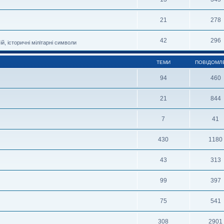
21
278
42
296
й, історичні мілітарні символи
ТЕМИ
ПОВІДОМЛ
94
460
21
844
7
41
430
1180
43
313
99
397
75
541
308
2901