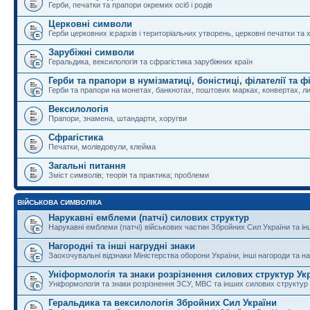
Герби, печатки та прапори окремих осіб і родів
Церковні символи
Герби церковних ієрархів і територіальних утворень, церковні печатки та 
Зарубіжні символи
Геральдика, вексилологія та сфрагістика зарубіжних країн
Герби та прапори в нумізматиці, боністиці, філателії та ф
Герби та прапори на монетах, банкнотах, поштових марках, конвертах, ли
Вексилологія
Прапори, знамена, штандарти, хоругви
Сфрагістика
Печатки, молівдовули, клейма
Загальні питання
Зміст символів; теорія та практика; проблеми
ВІЙСЬКОВА СИМВОЛІКА
Нарукавні емблеми (патчі) силових структур
Нарукавні емблеми (патчі) військових частин Збройних Сил України та і
Нагородні та інші нагрудні знаки
Заохочувальні відзнаки Міністерства оборони України, інші нагороди та на
Уніформологія та знаки розрізнення силових структур Ук
Уніформологія та знаки розрізнення ЗСУ, МВС та інших силових структур
Геральдика та вексилологія Збройних Сил України