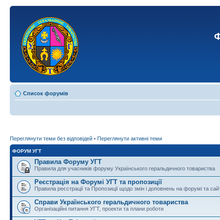
Ф
Список форумів
Переглянути теми без відповідей
•
Переглянути активні теми
ФОРУМ УГТ
Правила Форуму УГТ
Правила для учасників форуму Українського геральдичного товариства
Реєстрація на Форумі УГТ та пропозиції
Правила реєстрації та Пропозиції щодо змін і доповнень на форумі та сай
Справи Українського геральдичного товариства
Організаційні питання УГТ, проекти та плани роботи