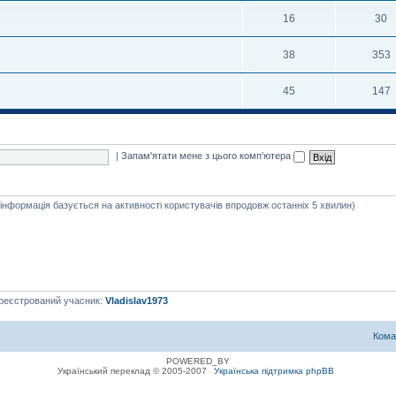
16
30
38
353
45
147
|
Запам'ятати мене з цього комп'ютера
я інформація базується на активності користувачів впродовж останніх 5 хвилин)
ареєстрований учасник:
Vladislav1973
Кома
POWERED_BY
Український переклад © 2005-2007
Українська підтримка phpBB