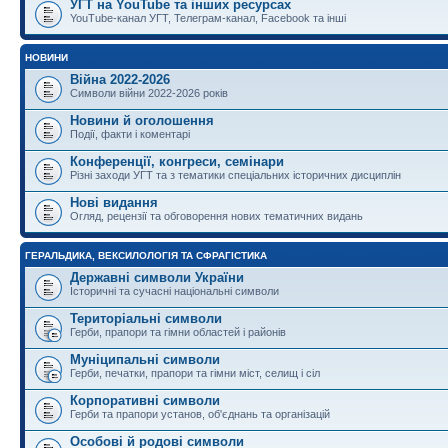
УГТ на YouTube та інших ресурсах
YouTube-канал УГТ, Телеграм-канал, Facebook та інші
НОВИНИ
Війна 2022-2026
Символи війни 2022-2026 років
Новини й оголошення
Події, факти і коментарі
Конференції, конгреси, семінари
Різні заходи УГТ та з тематики спеціальних історичних дисциплін
Нові видання
Огляд, рецензії та обговорення нових тематичних видань
ГЕРАЛЬДИКА, ВЕКСИЛОЛОГІЯ ТА СФРАГІСТИКА
Державні символи України
Історичні та сучасні національні символи
Територіальні символи
Герби, прапори та гімни областей і районів
Муніципальні символи
Герби, печатки, прапори та гімни міст, селищ і сіл
Корпоративні символи
Герби та прапори установ, об'єднань та організацій
Особові й родові символи