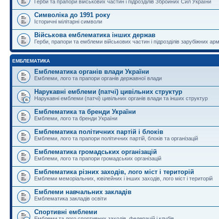
Герби та прапори військових частин і підрозділів Збройних Сил України
Символіка до 1991 року
Історичні мілітарні символи
Військова емблематика інших держав
Герби, прапори та емблеми військових частин і підрозділів зарубіжних армі
ЕМБЛЕМАТИКА
Емблематика органів влади України
Емблеми, лого та прапори органів державної влади
Нарукавні емблеми (патчі) цивільних структур
Нарукавні емблеми (патчі) цивільних органів влади та інших структур
Емблематика та бренди України
Емблеми, лого та бренди України
Емблематика політичних партій і блоків
Емблеми, лого та прапори політичних партій, блоків та організацій
Емблематика громадських організацій
Емблеми, лого та прапори громадських організацій
Емблематика різних заходів, лого міст і територій
Емблеми меморіальних, ювілейних і інших заходів, лого міст і територій
Емблеми навчальних закладів
Емблематика закладів освіти
Спортивні емблеми
Емблеми та лого спортивних заходів, федерацій і клубів