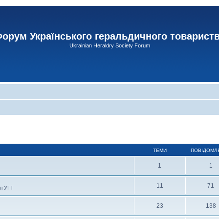
орум Українського геральдичного товарист
Ukrainian Heraldry Society Forum
ТЕМИ
ПОВІДОМЛ
1
1
11
71
ті УГТ
23
138