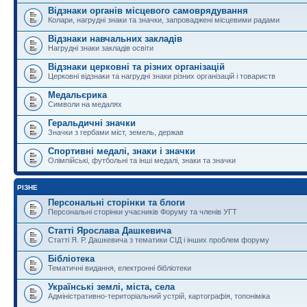
Відзнаки органів місцевого самоврядування
Колари, нагрудні знаки та значки, запроваджені місцевими радами
Відзнаки навчальних закладів
Нагрудні знаки закладів освіти
Відзнаки церковні та різних організацій
Церковні відзнаки та нагрудні знаки різних організацій і товариств
Медальєрика
Символи на медалях
Геральдичні значки
Значки з гербами міст, земель, держав
Спортивні медалі, знаки і значки
Олімпійські, футбольні та інші медалі, знаки та значки
РІЗНЕ
Персональні сторінки та блоги
Персональні сторінки учасників Форуму та членів УГТ
Статті Ярослава Дашкевича
Статті Я. Р. Дашкевича з тематики СІД і інших проблем форуму
Бібліотека
Тематичні видання, електронні бібліотеки
Українські землі, міста, села
Адміністративно-територіальний устрій, картографія, топоніміка