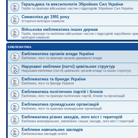
Геральдика та вексилологія Збройних Сил України
Герби та прапори військових частин і підрозділів Збройних Сил України
Символіка до 1991 року
Історичні мілітарні символи
Військова емблематика інших держав
Герби, прапори та емблеми військових частин і підрозділів зарубіжних армі
мілітарні символи
ЕМБЛЕМАТИКА
Емблематика органів влади України
Емблеми, лого та прапори органів державної влади
Нарукавні емблеми (патчі) цивільних структур
Нарукавні емблеми (патчі) цивільних органів влади та інших структур
Емблематика та бренди України
Емблеми, лого та бренди України
Емблематика політичних партій і блоків
Емблеми, лого та прапори політичних партій, блоків та організацій
Емблематика громадських організацій
Емблеми, лого та прапори громадських організацій
Емблематика різних заходів, лого міст і територій
Емблеми меморіальних, ювілейних і інших заходів, лого міст і територій
Емблеми навчальних закладів
Емблематика закладів освіти