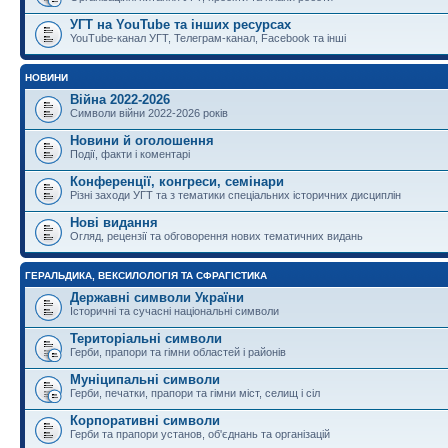
УГТ на YouTube та інших ресурсах
YouTube-канал УГТ, Телеграм-канал, Facebook та інші
НОВИНИ
Війна 2022-2026
Символи війни 2022-2026 років
Новини й оголошення
Події, факти і коментарі
Конференції, конгреси, семінари
Різні заходи УГТ та з тематики спеціальних історичних дисциплін
Нові видання
Огляд, рецензії та обговорення нових тематичних видань
ГЕРАЛЬДИКА, ВЕКСИЛОЛОГІЯ ТА СФРАГІСТИКА
Державні символи України
Історичні та сучасні національні символи
Територіальні символи
Герби, прапори та гімни областей і районів
Муніципальні символи
Герби, печатки, прапори та гімни міст, селищ і сіл
Корпоративні символи
Герби та прапори установ, об'єднань та організацій