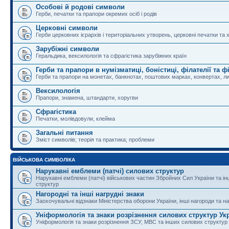
Особові й родові символи
Герби, печатки та прапори окремих осіб і родів
Церковні символи
Герби церковних ієрархів і територіальних утворень, церковні печатки та 
Зарубіжні символи
Геральдика, вексилологія та сфрагістика зарубіжних країн
Герби та прапори в нумізматиці, боністиці, філателії та ф
Герби та прапори на монетах, банкнотах, поштових марках, конвертах, ли
Вексилологія
Прапори, знамена, штандарти, хоругви
Сфрагістика
Печатки, молівдовули, клейма
Загальні питання
Зміст символів; теорія та практика; проблеми
ВІЙСЬКОВА СИМВОЛІКА
Нарукавні емблеми (патчі) силових структур
Нарукавні емблеми (патчі) військових частин Збройних Сил України та і
структур
Нагородні та інші нагрудні знаки
Заохочувальні відзнаки Міністерства оборони України, інші нагороди та на
Уніформологія та знаки розрізнення силових структур Ук
Уніформологія та знаки розрізнення ЗСУ, МВС та інших силових структур