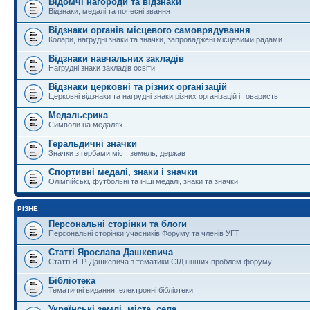
Відомчі нагороди та відзнаки
Відзнаки, медалі та почесні звання
Відзнаки органів місцевого самоврядування
Колари, нагрудні знаки та значки, запроваджені місцевими радами
Відзнаки навчальних закладів
Нагрудні знаки закладів освіти
Відзнаки церковні та різних організацій
Церковні відзнаки та нагрудні знаки різних організацій і товариств
Медальєрика
Символи на медалях
Геральдичні значки
Значки з гербами міст, земель, держав
Спортивні медалі, знаки і значки
Олімпійські, футбольні та інші медалі, знаки та значки
РІЗНЕ
Персональні сторінки та блоги
Персональні сторінки учасників Форуму та членів УГТ
Статті Ярослава Дашкевича
Статті Я. Р. Дашкевича з тематики СІД і інших проблем форуму
Бібліотека
Тематичні видання, електронні бібліотеки
Українські землі, міста, села