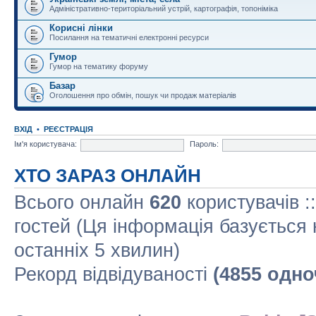
Адміністративно-територіальний устрій, картографія, топоніміка
Корисні лінки
Посилання на тематичні електронні ресурси
Гумор
Гумор на тематику форуму
Базар
Оголошення про обмін, пошук чи продаж матеріалів
ВХІД
•
РЕЄСТРАЦІЯ
Ім'я користувача:
Пароль:
ХТО ЗАРАЗ ОНЛАЙН
Всього онлайн
620
користувачів :
гостей (Ця інформація базується 
останніх 5 хвилин)
Рекорд відвідуваності
(4855 одно