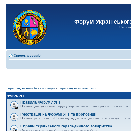
Форум Українськог
Ukraini
Список форумів
Переглянути теми без відповідей
•
Переглянути активні теми
ФОРУМ УГТ
Правила Форуму УГТ
Правила для учасників форуму Українського геральдичного товариства
Реєстрація на Форумі УГТ та пропозиції
Правила реєстрації та Пропозиції щодо змін і доповнень на форумі та сай
Справи Українського геральдичного товариства
Організаційні питання УГТ, проекти та плани роботи