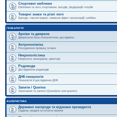
Спортивні емблеми
Емблеми та лого спортивних заходів, федерацій і клубів
Товарні знаки та різні лого
Бренди, торгові марки, символи фірм і організацій, клейма
ГЕНЕАЛОГІЯ
Архіви та джерела
Джерельна база генеалогічних досліджень
Антропоніміка
Походження прізвищ та імен
Некрополістика
Некрополі, меморіали, цвинтарі
Родоводи
Дослідження родоводів
ДНК-генеалогія
Генеалогія й дослідження ДНК
Запити / Queries
Запитання та запити (Questions and queries)
ФАЛЕРИСТИКА
Державні нагороди та відзнаки президента
Ордени, медалі та почесні звання