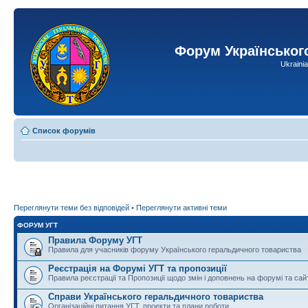
Форум Українськог
Ukraini
Список форумів
Переглянути теми без відповідей
•
Переглянути активні теми
ФОРУМ УГТ
Правила Форуму УГТ
Правила для учасників форуму Українського геральдичного товариства
Реєстрація на Форумі УГТ та пропозиції
Правила реєстрації та Пропозиції щодо змін і доповнень на форумі та сай
Справи Українського геральдичного товариства
Організаційні питання УГТ, проекти та плани роботи