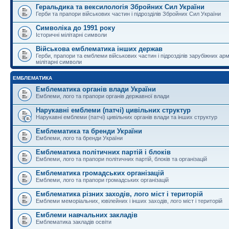
Геральдика та вексилологія Збройних Сил України
Герби та прапори військових частин і підрозділів Збройних Сил України
Символіка до 1991 року
Історичні мілітарні символи
Військова емблематика інших держав
Герби, прапори та емблеми військових частин і підрозділів зарубіжних армі
мілітарні символи
ЕМБЛЕМАТИКА
Емблематика органів влади України
Емблеми, лого та прапори органів державної влади
Нарукавні емблеми (патчі) цивільних структур
Нарукавні емблеми (патчі) цивільних органів влади та інших структур
Емблематика та бренди України
Емблеми, лого та бренди України
Емблематика політичних партій і блоків
Емблеми, лого та прапори політичних партій, блоків та організацій
Емблематика громадських організацій
Емблеми, лого та прапори громадських організацій
Емблематика різних заходів, лого міст і територій
Емблеми меморіальних, ювілейних і інших заходів, лого міст і територій
Емблеми навчальних закладів
Емблематика закладів освіти