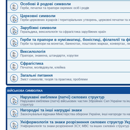
Особові й родові символи
Герби, печатки та прапори окремих осіб і родів
Церковні символи
Герби церковних ієрархів і територіальних утворень, церковні печатки та 
Зарубіжні символи
Геральдика, вексилологія та сфрагістика зарубіжних країн
Герби та прапори в нумізматиці, боністиці, філателії та ф
Герби та прапори на монетах, банкнотах, поштових марках, конвертах, ли
Вексилологія
Прапори, знамена, штандарти, хоругви
Сфрагістика
Печатки, молівдовули, клейма
Загальні питання
Зміст символів; теорія та практика; проблеми
ВІЙСЬКОВА СИМВОЛІКА
Нарукавні емблеми (патчі) силових структур
Нарукавні емблеми (патчі) військових частин Збройних Сил України та і
структур
Нагородні та інші нагрудні знаки
Заохочувальні відзнаки Міністерства оборони України, інші нагороди та на
Уніформологія та знаки розрізнення силових структур Ук
Уніформологія та знаки розрізнення ЗСУ, МВС та інших силових структур