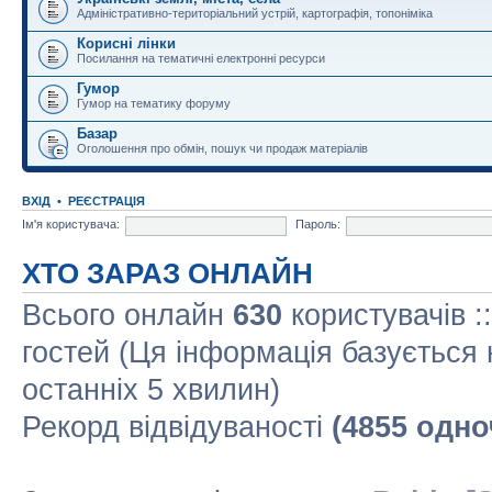
Адміністративно-територіальний устрій, картографія, топоніміка
Корисні лінки
Посилання на тематичні електронні ресурси
Гумор
Гумор на тематику форуму
Базар
Оголошення про обмін, пошук чи продаж матеріалів
ВХІД
•
РЕЄСТРАЦІЯ
Ім'я користувача:
Пароль:
ХТО ЗАРАЗ ОНЛАЙН
Всього онлайн
630
користувачів :
гостей (Ця інформація базується 
останніх 5 хвилин)
Рекорд відвідуваності
(4855 одно