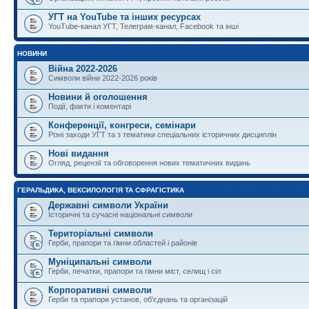
УГТ на YouTube та інших ресурсах
YouTube-канал УГТ, Телеграм-канал, Facebook та інші
НОВИНИ
Війна 2022-2026
Символи війни 2022-2026 років
Новини й оголошення
Події, факти і коментарі
Конференції, конгреси, семінари
Різні заходи УГТ та з тематики спеціальних історичних дисциплін
Нові видання
Огляд, рецензії та обговорення нових тематичних видань
ГЕРАЛЬДИКА, ВЕКСИЛОЛОГІЯ ТА СФРАГІСТИКА
Державні символи України
Історичні та сучасні національні символи
Територіальні символи
Герби, прапори та гімни областей і районів
Муніципальні символи
Герби, печатки, прапори та гімни міст, селищ і сіл
Корпоративні символи
Герби та прапори установ, об'єднань та організацій