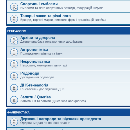
Спортивні емблеми
Емблеми та лого спортивних заходів, федерацій і клубів
Товарні знаки та різні лого
Бренди, торгові марки, символи фірм і організацій, клейма
ГЕНЕАЛОГІЯ
Архіви та джерела
Джерельна база генеалогічних досліджень
Антропоніміка
Походження прізвищ та імен
Некрополістика
Некрополі, меморіали, цвинтарі
Родоводи
Дослідження родоводів
ДНК-генеалогія
Генеалогія й дослідження ДНК
Запити / Queries
Запитання та запити (Questions and queries)
ФАЛЕРИСТИКА
Державні нагороди та відзнаки президента
Ордени, медалі та почесні звання