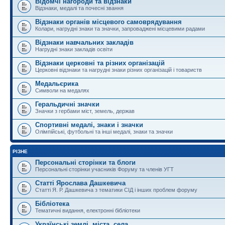
Відомчі нагороди та відзнаки
Відзнаки, медалі та почесні звання
Відзнаки органів місцевого самоврядування
Колари, нагрудні знаки та значки, запроваджені місцевими радами
Відзнаки навчальних закладів
Нагрудні знаки закладів освіти
Відзнаки церковні та різних організацій
Церковні відзнаки та нагрудні знаки різних організацій і товариств
Медальєрика
Символи на медалях
Геральдичні значки
Значки з гербами міст, земель, держав
Спортивні медалі, знаки і значки
Олімпійські, футбольні та інші медалі, знаки та значки
РІЗНЕ
Персональні сторінки та блоги
Персональні сторінки учасників Форуму та членів УГТ
Статті Ярослава Дашкевича
Статті Я. Р. Дашкевича з тематики СІД і інших проблем форуму
Бібліотека
Тематичні видання, електронні бібліотеки
Українські землі, міста, села