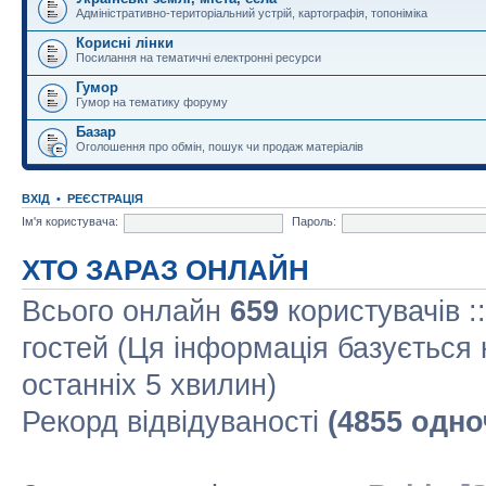
Адміністративно-територіальний устрій, картографія, топоніміка
Корисні лінки
Посилання на тематичні електронні ресурси
Гумор
Гумор на тематику форуму
Базар
Оголошення про обмін, пошук чи продаж матеріалів
ВХІД
•
РЕЄСТРАЦІЯ
Ім'я користувача:
Пароль:
ХТО ЗАРАЗ ОНЛАЙН
Всього онлайн
659
користувачів :
гостей (Ця інформація базується 
останніх 5 хвилин)
Рекорд відвідуваності
(4855 одно