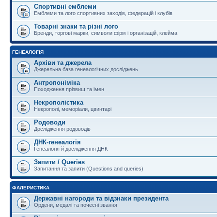
Спортивні емблеми
Емблеми та лого спортивних заходів, федерацій і клубів
Товарні знаки та різні лого
Бренди, торгові марки, символи фірм і організацій, клейма
ГЕНЕАЛОГІЯ
Архіви та джерела
Джерельна база генеалогічних досліджень
Антропоніміка
Походження прізвищ та імен
Некрополістика
Некрополі, меморіали, цвинтарі
Родоводи
Дослідження родоводів
ДНК-генеалогія
Генеалогія й дослідження ДНК
Запити / Queries
Запитання та запити (Questions and queries)
ФАЛЕРИСТИКА
Державні нагороди та відзнаки президента
Ордени, медалі та почесні звання