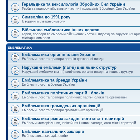
Геральдика та вексилологія Збройних Сил України
Герби та прапори військових частин і підрозділів Збройних Сил України
Символіка до 1991 року
Історичні мілітарні символи
Військова емблематика інших держав
Герби, прапори та емблеми військових частин і підрозділів зарубіжних армі
мілітарні символи
ЕМБЛЕМАТИКА
Емблематика органів влади України
Емблеми, лого та прапори органів державної влади
Нарукавні емблеми (патчі) цивільних структур
Нарукавні емблеми (патчі) цивільних органів влади та інших структур
Емблематика та бренди України
Емблеми, лого та бренди України
Емблематика політичних партій і блоків
Емблеми, лого та прапори політичних партій, блоків та організацій
Емблематика громадських організацій
Емблеми, лого та прапори громадських організацій
Емблематика різних заходів, лого міст і територій
Емблеми меморіальних, ювілейних і інших заходів, лого міст і територій
Емблеми навчальних закладів
Емблематика закладів освіти