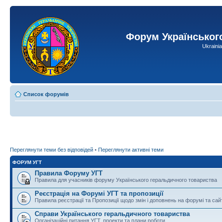
Форум Українськог
Ukraini
Список форумів
Переглянути теми без відповідей
•
Переглянути активні теми
ФОРУМ УГТ
Правила Форуму УГТ
Правила для учасників форуму Українського геральдичного товариства
Реєстрація на Форумі УГТ та пропозиції
Правила реєстрації та Пропозиції щодо змін і доповнень на форумі та сай
Справи Українського геральдичного товариства
Організаційні питання УГТ, проекти та плани роботи