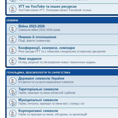
УГТ на YouTube та інших ресурсах
YouTube-канал УГТ, Телеграм-канал, Facebook та інші
НОВИНИ
Війна 2022-2026
Символи війни 2022-2026 років
Новини й оголошення
Події, факти і коментарі
Конференції, конгреси, семінари
Різні заходи УГТ та з тематики спеціальних історичних дисциплін
Нові видання
Огляд, рецензії та обговорення нових тематичних видань
ГЕРАЛЬДИКА, ВЕКСИЛОЛОГІЯ ТА СФРАГІСТИКА
Державні символи України
Історичні та сучасні національні символи
Територіальні символи
Герби, прапори та гімни областей і районів
Муніципальні символи
Герби, печатки, прапори та гімни міст, селищ і сіл
Корпоративні символи
Герби та прапори установ, об'єднань та організацій