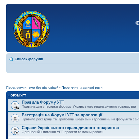
Ф
Список форумів
Переглянути теми без відповідей
•
Переглянути активні теми
ФОРУМ УГТ
Правила Форуму УГТ
Правила для учасників форуму Українського геральдичного товариства
Реєстрація на Форумі УГТ та пропозиції
Правила реєстрації та Пропозиції щодо змін і доповнень на форумі та сай
Справи Українського геральдичного товариства
Організаційні питання УГТ, проекти та плани роботи