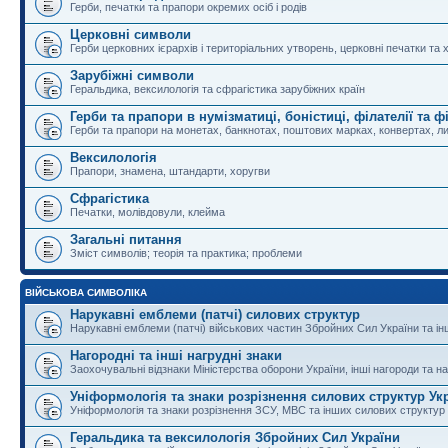
Герби, печатки та прапори окремих осіб і родів
Церковні символи
Герби церковних ієрархів і територіальних утворень, церковні печатки та 
Зарубіжні символи
Геральдика, вексилологія та сфрагістика зарубіжних країн
Герби та прапори в нумізматиці, боністиці, філателії та ф
Герби та прапори на монетах, банкнотах, поштових марках, конвертах, ли
Вексилологія
Прапори, знамена, штандарти, хоругви
Сфрагістика
Печатки, молівдовули, клейма
Загальні питання
Зміст символів; теорія та практика; проблеми
ВІЙСЬКОВА СИМВОЛІКА
Нарукавні емблеми (патчі) силових структур
Нарукавні емблеми (патчі) військових частин Збройних Сил України та і
Нагородні та інші нагрудні знаки
Заохочувальні відзнаки Міністерства оборони України, інші нагороди та на
Уніформологія та знаки розрізнення силових структур Ук
Уніформологія та знаки розрізнення ЗСУ, МВС та інших силових структур
Геральдика та вексилологія Збройних Сил України