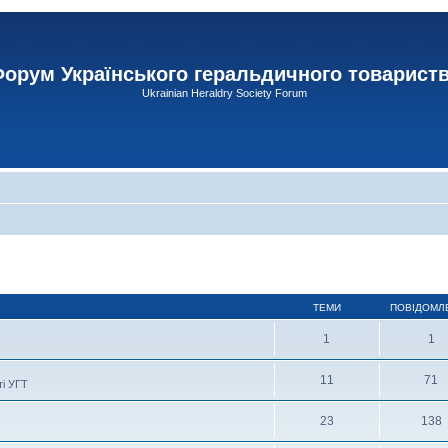
орум Українського геральдичного товарист
Ukrainian Heraldry Society Forum
ТЕМИ
ПОВІДОМЛ
1
1
11
71
ті УГТ
23
138