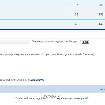
16
30
38
353
45
147
|
Запам'ятати мене з цього комп'ютера
я інформація базується на активності користувачів впродовж останніх 5 хвилин)
ареєстрований учасник:
Vladislav1973
Кома
POWERED_BY
Український переклад © 2005-2007
Українська підтримка phpBB