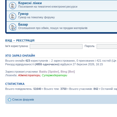
Корисні лінки
Посилання на тематичні електронні ресурси
Гумор
Гумор на тематику форуму
Базар
Оголошення про обмін, пошук чи продаж матеріалів
ВХІД
•
РЕЄСТРАЦІЯ
Ім'я користувача:
Пароль:
ХТО ЗАРАЗ ОНЛАЙН
Всього онлайн
423
користувачів :: 2 зареєстрованих, 0 прихованих і 421 гостей (Ц
Рекорд відвідуваності
(4855 одночасно)
відбувся 27 березня 2026, 16:15
Зареєстровані учасники:
Baidu [Spider]
,
Bing [Bot]
Легенда:
Адміністратори
,
Супермодератори
СТАТИСТИКА
Всього повідомлень:
51640
• Всього тем:
3750
• Всього учасників:
842
• Останній з
Список форумів