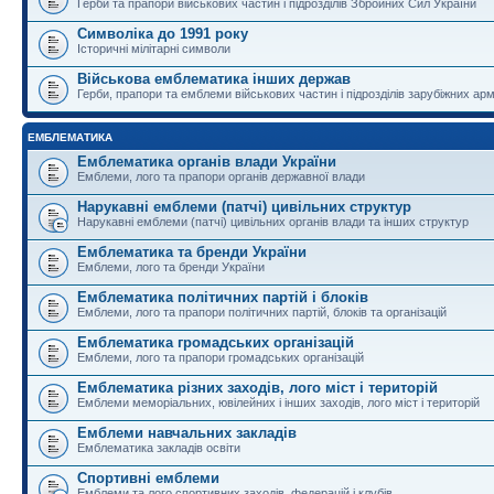
Герби та прапори військових частин і підрозділів Збройних Сил України
Символіка до 1991 року
Історичні мілітарні символи
Військова емблематика інших держав
Герби, прапори та емблеми військових частин і підрозділів зарубіжних армі
ЕМБЛЕМАТИКА
Емблематика органів влади України
Емблеми, лого та прапори органів державної влади
Нарукавні емблеми (патчі) цивільних структур
Нарукавні емблеми (патчі) цивільних органів влади та інших структур
Емблематика та бренди України
Емблеми, лого та бренди України
Емблематика політичних партій і блоків
Емблеми, лого та прапори політичних партій, блоків та організацій
Емблематика громадських організацій
Емблеми, лого та прапори громадських організацій
Емблематика різних заходів, лого міст і територій
Емблеми меморіальних, ювілейних і інших заходів, лого міст і територій
Емблеми навчальних закладів
Емблематика закладів освіти
Спортивні емблеми
Емблеми та лого спортивних заходів, федерацій і клубів