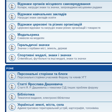
Відзнаки органів місцевого самоврядування
Колари, нагрудні знаки та значки, запроваджені місцевими радами
Відзнаки навчальних закладів
Нагрудні знаки закладів освіти
Відзнаки церковні та різних організацій
Церковні відзнаки та нагрудні знаки різних організацій і товариств
Медальєрика
Символи на медалях
Геральдичні значки
Значки з гербами міст, земель, держав
Спортивні медалі, знаки і значки
Олімпійські, футбольні та інші медалі, знаки та значки
РІЗНЕ
Персональні сторінки та блоги
Персональні сторінки учасників Форуму та членів УГТ
Статті Ярослава Дашкевича
Статті Я. Р. Дашкевича з тематики СІД і інших проблем форуму
Бібліотека
Тематичні видання, електронні бібліотеки
Українські землі, міста, села
Адміністративно-територіальний устрій, картографія, топоніміка