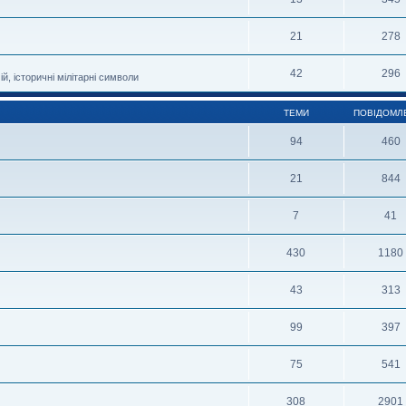
21
278
42
296
й, історичні мілітарні символи
ТЕМИ
ПОВІДОМЛ
94
460
21
844
7
41
430
1180
43
313
99
397
75
541
308
2901