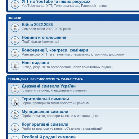
УГТ на YouTube та інших ресурсах
YouTube-канал УГТ, Телеграм-канал, Facebook та інші
НОВИНИ
Війна 2022-2026
Символи війни 2022-2026 років
Новини й оголошення
Події, факти і коментарі
Конференції, конгреси, семінари
Різні заходи УГТ та з тематики спеціальних історичних дисциплін
Нові видання
Огляд, рецензії та обговорення нових тематичних видань
ГЕРАЛЬДИКА, ВЕКСИЛОЛОГІЯ ТА СФРАГІСТИКА
Державні символи України
Історичні та сучасні національні символи
Територіальні символи
Герби, прапори та гімни областей і районів
Муніципальні символи
Герби, печатки, прапори та гімни міст, селищ і сіл
Корпоративні символи
Герби та прапори установ, об'єднань та організацій
Особові й родові символи