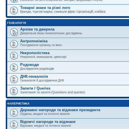
Товарні знаки та різні лого
Бренди, торгові марки, символи фірм і організацій, клейма
ГЕНЕАЛОГІЯ
Архіви та джерела
Джерельна база генеалогічних досліджень
Антропоніміка
Походження прізвищ та імен
Некрополістика
Некрополі, меморіали, цвинтарі
Родоводи
Дослідження родоводів
ДНК-генеалогія
Генеалогія й дослідження ДНК
Запити / Queries
Запитання та запити (Questions and queries)
ФАЛЕРИСТИКА
Державні нагороди та відзнаки президента
Ордени, медалі та почесні звання
Відомчі нагороди та відзнаки
Відзнаки, медалі та почесні звання