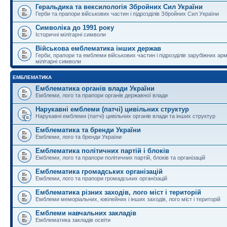
Геральдика та вексилологія Збройних Сил України
Герби та прапори військових частин і підрозділів Збройних Сил України
Символіка до 1991 року
Історичні мілітарні символи
Військова емблематика інших держав
Герби, прапори та емблеми військових частин і підрозділів зарубіжних армі
мілітарні символи
ЕМБЛЕМАТИКА
Емблематика органів влади України
Емблеми, лого та прапори органів державної влади
Нарукавні емблеми (патчі) цивільних структур
Нарукавні емблеми (патчі) цивільних органів влади та інших структур
Емблематика та бренди України
Емблеми, лого та бренди України
Емблематика політичних партій і блоків
Емблеми, лого та прапори політичних партій, блоків та організацій
Емблематика громадських організацій
Емблеми, лого та прапори громадських організацій
Емблематика різних заходів, лого міст і територій
Емблеми меморіальних, ювілейних і інших заходів, лого міст і територій
Емблеми навчальних закладів
Емблематика закладів освіти