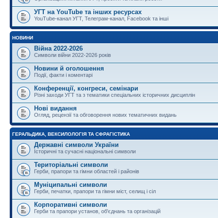
УГТ на YouTube та інших ресурсах
YouTube-канал УГТ, Телеграм-канал, Facebook та інші
НОВИНИ
Війна 2022-2026
Символи війни 2022-2026 років
Новини й оголошення
Події, факти і коментарі
Конференції, конгреси, семінари
Різні заходи УГТ та з тематики спеціальних історичних дисциплін
Нові видання
Огляд, рецензії та обговорення нових тематичних видань
ГЕРАЛЬДИКА, ВЕКСИЛОЛОГІЯ ТА СФРАГІСТИКА
Державні символи України
Історичні та сучасні національні символи
Територіальні символи
Герби, прапори та гімни областей і районів
Муніципальні символи
Герби, печатки, прапори та гімни міст, селищ і сіл
Корпоративні символи
Герби та прапори установ, об'єднань та організацій