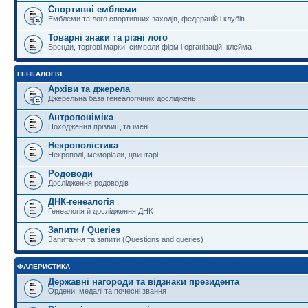
Спортивні емблеми
Емблеми та лого спортивних заходів, федерацій і клубів
Товарні знаки та різні лого
Бренди, торгові марки, символи фірм і організацій, клейма
ГЕНЕАЛОГІЯ
Архіви та джерела
Джерельна база генеалогічних досліджень
Антропоніміка
Походження прізвищ та імен
Некрополістика
Некрополі, меморіали, цвинтарі
Родоводи
Дослідження родоводів
ДНК-генеалогія
Генеалогія й дослідження ДНК
Запити / Queries
Запитання та запити (Questions and queries)
ФАЛЕРИСТИКА
Державні нагороди та відзнаки президента
Ордени, медалі та почесні звання