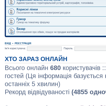
Адміністративно-територіальний устрій, картографія, топоніміка
Корисні лінки
Посилання на тематичні електронні ресурси
Гумор
Гумор на тематику форуму
Базар
Оголошення про обмін, пошук чи продаж матеріалів
ВХІД
•
РЕЄСТРАЦІЯ
Ім'я користувача:
Пароль:
ХТО ЗАРАЗ ОНЛАЙН
Всього онлайн
680
користувачів :
гостей (Ця інформація базується 
останніх 5 хвилин)
Рекорд відвідуваності
(4855 одно