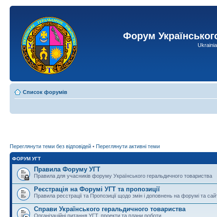
Форум Українськог
Ukraini
Список форумів
Переглянути теми без відповідей
•
Переглянути активні теми
ФОРУМ УГТ
Правила Форуму УГТ
Правила для учасників форуму Українського геральдичного товариства
Реєстрація на Форумі УГТ та пропозиції
Правила реєстрації та Пропозиції щодо змін і доповнень на форумі та сай
Справи Українського геральдичного товариства
Організаційні питання УГТ, проекти та плани роботи