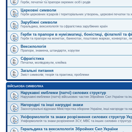
Герби, печатки та прапори окремих осіб і родів
Церковні символи
Герби церковних ієрархів і територіальних утворень, церковні печатки та 
Зарубіжні символи
Геральдика, вексилологія та сфрагістика зарубіжних країн
Герби та прапори в нумізматиці, боністиці, філателії та ф
Герби та прапори на монетах, банкнотах, поштових марках, конвертах, ли
Вексилологія
Прапори, знамена, штандарти, хоругви
Сфрагістика
Печатки, молівдовули, клейма
Загальні питання
Зміст символів; теорія та практика; проблеми
ВІЙСЬКОВА СИМВОЛІКА
Нарукавні емблеми (патчі) силових структур
Нарукавні емблеми (патчі) військових частин Збройних Сил України та і
Нагородні та інші нагрудні знаки
Заохочувальні відзнаки Міністерства оборони України, інші нагороди та на
Уніформологія та знаки розрізнення силових структур Ук
Уніформологія та знаки розрізнення ЗСУ, МВС та інших силових структур
Геральдика та вексилологія Збройних Сил України