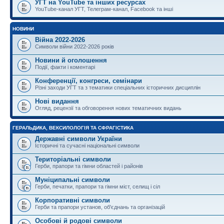
УГТ на YouTube та інших ресурсах
YouTube-канал УГТ, Телеграм-канал, Facebook та інші
НОВИНИ
Війна 2022-2026
Символи війни 2022-2026 років
Новини й оголошення
Події, факти і коментарі
Конференції, конгреси, семінари
Різні заходи УГТ та з тематики спеціальних історичних дисциплін
Нові видання
Огляд, рецензії та обговорення нових тематичних видань
ГЕРАЛЬДИКА, ВЕКСИЛОЛОГІЯ ТА СФРАГІСТИКА
Державні символи України
Історичні та сучасні національні символи
Територіальні символи
Герби, прапори та гімни областей і районів
Муніципальні символи
Герби, печатки, прапори та гімни міст, селищ і сіл
Корпоративні символи
Герби та прапори установ, об'єднань та організацій
Особові й родові символи