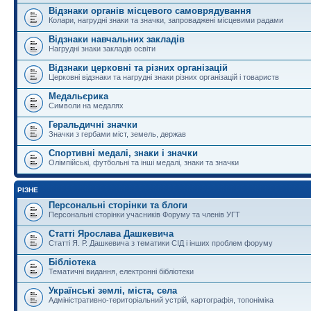
Відзнаки органів місцевого самоврядування
Колари, нагрудні знаки та значки, запроваджені місцевими радами
Відзнаки навчальних закладів
Нагрудні знаки закладів освіти
Відзнаки церковні та різних організацій
Церковні відзнаки та нагрудні знаки різних організацій і товариств
Медальєрика
Символи на медалях
Геральдичні значки
Значки з гербами міст, земель, держав
Спортивні медалі, знаки і значки
Олімпійські, футбольні та інші медалі, знаки та значки
РІЗНЕ
Персональні сторінки та блоги
Персональні сторінки учасників Форуму та членів УГТ
Статті Ярослава Дашкевича
Статті Я. Р. Дашкевича з тематики СІД і інших проблем форуму
Бібліотека
Тематичні видання, електронні бібліотеки
Українські землі, міста, села
Адміністративно-територіальний устрій, картографія, топоніміка