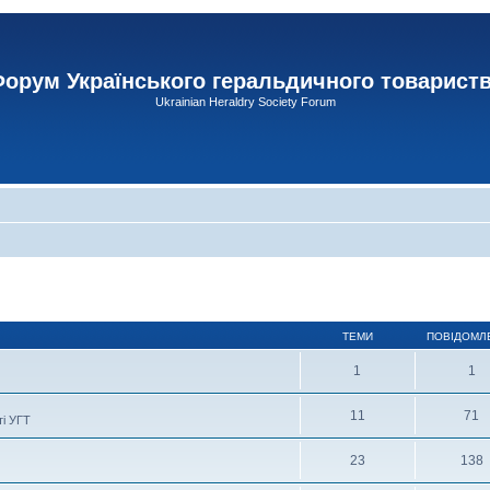
орум Українського геральдичного товарист
Ukrainian Heraldry Society Forum
ТЕМИ
ПОВІДОМЛ
1
1
11
71
ті УГТ
23
138