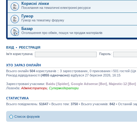
Корисні лінки
Посилання на тематичні електронні ресурси
Гумор
Гумор на тематику форуму
Базар
Оголошення про обмін, пошук чи продаж матеріалів
ВХІД
•
РЕЄСТРАЦІЯ
Ім'я користувача:
Пароль:
ХТО ЗАРАЗ ОНЛАЙН
Всього онлайн
504
користувачів :: 3 зареєстрованих, 0 прихованих і 501 гостей (Ц
Рекорд відвідуваності
(4855 одночасно)
відбувся 27 березня 2026, 16:15
Зареєстровані учасники:
Baidu [Spider]
,
Google Adsense [Bot]
,
Majestic-12 [Bot]
Легенда:
Адміністратори
,
Супермодератори
СТАТИСТИКА
Всього повідомлень:
51647
• Всього тем:
3750
• Всього учасників:
842
• Останній з
Список форумів