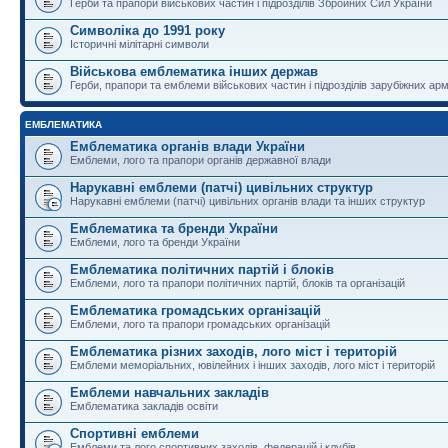
Герби та прапори військових частин і підрозділів Збройних Сил України
Символіка до 1991 року
Історичні мілітарні символи
Військова емблематика інших держав
Герби, прапори та емблеми військових частин і підрозділів зарубіжних армі
ЕМБЛЕМАТИКА
Емблематика органів влади України
Емблеми, лого та прапори органів державної влади
Нарукавні емблеми (патчі) цивільних структур
Нарукавні емблеми (патчі) цивільних органів влади та інших структур
Емблематика та бренди України
Емблеми, лого та бренди України
Емблематика політичних партій і блоків
Емблеми, лого та прапори політичних партій, блоків та організацій
Емблематика громадських організацій
Емблеми, лого та прапори громадських організацій
Емблематика різних заходів, лого міст і територій
Емблеми меморіальних, ювілейних і інших заходів, лого міст і територій
Емблеми навчальних закладів
Емблематика закладів освіти
Спортивні емблеми
Емблеми та лого спортивних заходів, федерацій і клубів