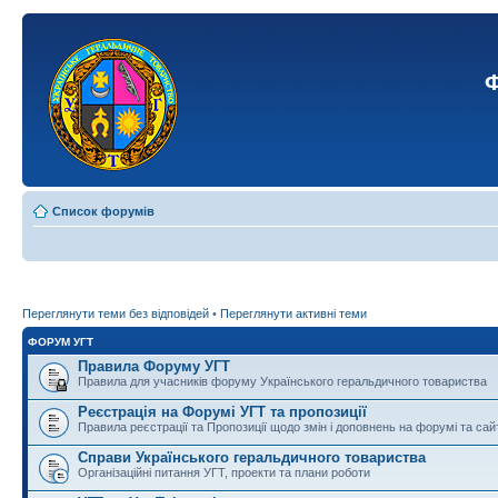
Ф
Список форумів
Переглянути теми без відповідей
•
Переглянути активні теми
ФОРУМ УГТ
Правила Форуму УГТ
Правила для учасників форуму Українського геральдичного товариства
Реєстрація на Форумі УГТ та пропозиції
Правила реєстрації та Пропозиції щодо змін і доповнень на форумі та сай
Справи Українського геральдичного товариства
Організаційні питання УГТ, проекти та плани роботи