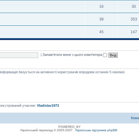
16
30
38
353
45
147
|
Запам'ятати мене з цього комп'ютера
я інформація базується на активності користувачів впродовж останніх 5 хвилин)
ареєстрований учасник:
Vladislav1973
Кома
POWERED_BY
Український переклад © 2005-2007
Українська підтримка phpBB