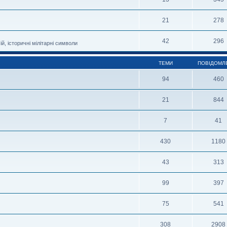
21
278
42
296
й, історичні мілітарні символи
ТЕМИ
ПОВІДОМЛ
94
460
21
844
7
41
430
1180
43
313
99
397
75
541
308
2908