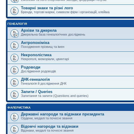
Товарні знаки та різні лого
Бренди, торгові марки, символи фірм і організацій, клейма
ГЕНЕАЛОГІЯ
Архіви та джерела
Джерельна база генеалогічних досліджень
Антропоніміка
Походження прізвищ та імен
Некрополістика
Некрополі, меморіали, цвинтарі
Родоводи
Дослідження родоводів
ДНК-генеалогія
Генеалогія й дослідження ДНК
Запити / Queries
Запитання та запити (Questions and queries)
ФАЛЕРИСТИКА
Державні нагороди та відзнаки президента
Ордени, медалі та почесні звання
Відомчі нагороди та відзнаки
Відзнаки, медалі та почесні звання