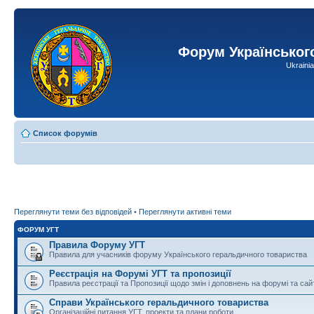
Форум Українськог
Ukraini
Список форумів
Переглянути теми без відповідей
•
Переглянути активні теми
ФОРУМ УГТ
Правила Форуму УГТ
Правила для учасників форуму Українського геральдичного товариства
Реєстрація на Форумі УГТ та пропозиції
Правила реєстрації та Пропозиції щодо змін і доповнень на форумі та сай
Справи Українського геральдичного товариства
Організаційні питання УГТ, проекти та плани роботи