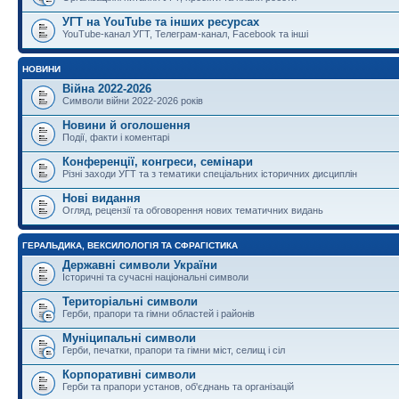
УГТ на YouTube та інших ресурсах
YouTube-канал УГТ, Телеграм-канал, Facebook та інші
НОВИНИ
Війна 2022-2026
Символи війни 2022-2026 років
Новини й оголошення
Події, факти і коментарі
Конференції, конгреси, семінари
Різні заходи УГТ та з тематики спеціальних історичних дисциплін
Нові видання
Огляд, рецензії та обговорення нових тематичних видань
ГЕРАЛЬДИКА, ВЕКСИЛОЛОГІЯ ТА СФРАГІСТИКА
Державні символи України
Історичні та сучасні національні символи
Територіальні символи
Герби, прапори та гімни областей і районів
Муніципальні символи
Герби, печатки, прапори та гімни міст, селищ і сіл
Корпоративні символи
Герби та прапори установ, об'єднань та організацій