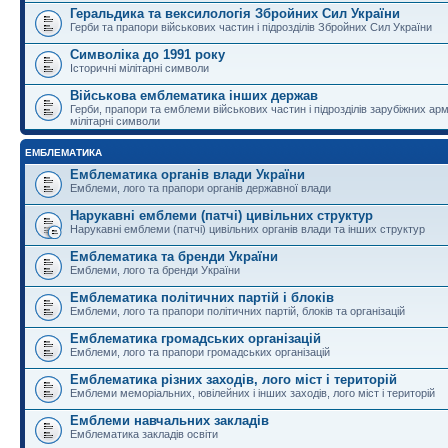
Геральдика та вексилологія Збройних Сил України
Герби та прапори військових частин і підрозділів Збройних Сил України
Символіка до 1991 року
Історичні мілітарні символи
Військова емблематика інших держав
Герби, прапори та емблеми військових частин і підрозділів зарубіжних армі
мілітарні символи
ЕМБЛЕМАТИКА
Емблематика органів влади України
Емблеми, лого та прапори органів державної влади
Нарукавні емблеми (патчі) цивільних структур
Нарукавні емблеми (патчі) цивільних органів влади та інших структур
Емблематика та бренди України
Емблеми, лого та бренди України
Емблематика політичних партій і блоків
Емблеми, лого та прапори політичних партій, блоків та організацій
Емблематика громадських організацій
Емблеми, лого та прапори громадських організацій
Емблематика різних заходів, лого міст і територій
Емблеми меморіальних, ювілейних і інших заходів, лого міст і територій
Емблеми навчальних закладів
Емблематика закладів освіти