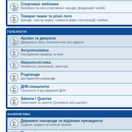
Спортивні емблеми
Емблеми та лого спортивних заходів, федерацій і клубів
Товарні знаки та різні лого
Бренди, торгові марки, символи фірм і організацій, клейма
ГЕНЕАЛОГІЯ
Архіви та джерела
Джерельна база генеалогічних досліджень
Антропоніміка
Походження прізвищ та імен
Некрополістика
Некрополі, меморіали, цвинтарі
Родоводи
Дослідження родоводів
ДНК-генеалогія
Генеалогія й дослідження ДНК
Запити / Queries
Запитання та запити (Questions and queries)
ФАЛЕРИСТИКА
Державні нагороди та відзнаки президента
Ордени, медалі та почесні звання