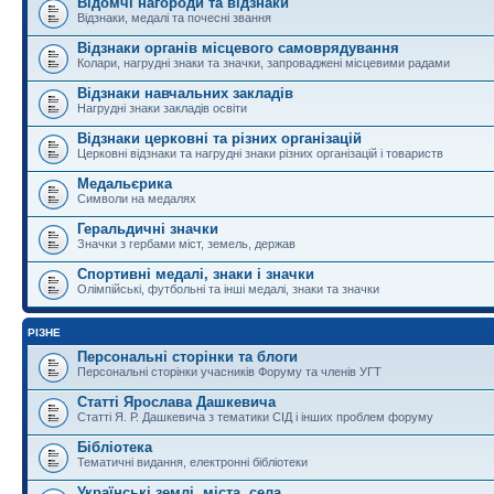
Відомчі нагороди та відзнаки
Відзнаки, медалі та почесні звання
Відзнаки органів місцевого самоврядування
Колари, нагрудні знаки та значки, запроваджені місцевими радами
Відзнаки навчальних закладів
Нагрудні знаки закладів освіти
Відзнаки церковні та різних організацій
Церковні відзнаки та нагрудні знаки різних організацій і товариств
Медальєрика
Символи на медалях
Геральдичні значки
Значки з гербами міст, земель, держав
Спортивні медалі, знаки і значки
Олімпійські, футбольні та інші медалі, знаки та значки
РІЗНЕ
Персональні сторінки та блоги
Персональні сторінки учасників Форуму та членів УГТ
Статті Ярослава Дашкевича
Статті Я. Р. Дашкевича з тематики СІД і інших проблем форуму
Бібліотека
Тематичні видання, електронні бібліотеки
Українські землі, міста, села