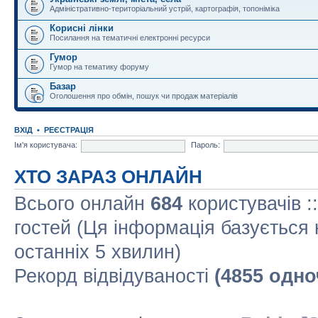
Адміністративно-територіальний устрій, картографія, топоніміка
Корисні лінки
Посилання на тематичні електронні ресурси
Гумор
Гумор на тематику форуму
Базар
Оголошення про обмін, пошук чи продаж матеріалів
ВХІД
•
РЕЄСТРАЦІЯ
Ім'я користувача:
Пароль:
ХТО ЗАРАЗ ОНЛАЙН
Всього онлайн
684
користувачів :
гостей (Ця інформація базується 
останніх 5 хвилин)
Рекорд відвідуваності
(4855 одно