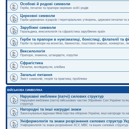
Особові й родові символи
Герби, печатки та прапори окремих осіб і родів
Церковні символи
Герби церковних ієрархів і територіальних утворень, церковні печатки та 
Зарубіжні символи
Геральдика, вексилологія та сфрагістика зарубіжних країн
Герби та прапори в нумізматиці, боністиці, філателії та ф
Герби та прапори на монетах, банкнотах, поштових марках, конвертах, ли
Вексилологія
Прапори, знамена, штандарти, хоругви
Сфрагістика
Печатки, молівдовули, клейма
Загальні питання
Зміст символів; теорія та практика; проблеми
ВІЙСЬКОВА СИМВОЛІКА
Нарукавні емблеми (патчі) силових структур
Нарукавні емблеми (патчі) військових частин Збройних Сил України та і
структур
Нагородні та інші нагрудні знаки
Заохочувальні відзнаки Міністерства оборони України, інші нагороди та на
Уніформологія та знаки розрізнення силових структур Ук
Уніформологія та знаки розрізнення ЗСУ, МВС та інших силових структур