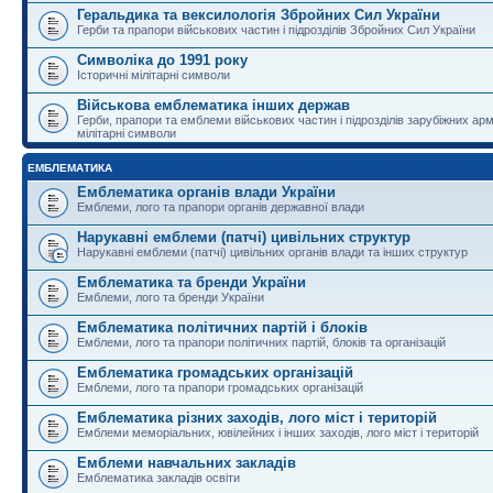
Геральдика та вексилологія Збройних Сил України
Герби та прапори військових частин і підрозділів Збройних Сил України
Символіка до 1991 року
Історичні мілітарні символи
Військова емблематика інших держав
Герби, прапори та емблеми військових частин і підрозділів зарубіжних армі
мілітарні символи
ЕМБЛЕМАТИКА
Емблематика органів влади України
Емблеми, лого та прапори органів державної влади
Нарукавні емблеми (патчі) цивільних структур
Нарукавні емблеми (патчі) цивільних органів влади та інших структур
Емблематика та бренди України
Емблеми, лого та бренди України
Емблематика політичних партій і блоків
Емблеми, лого та прапори політичних партій, блоків та організацій
Емблематика громадських організацій
Емблеми, лого та прапори громадських організацій
Емблематика різних заходів, лого міст і територій
Емблеми меморіальних, ювілейних і інших заходів, лого міст і територій
Емблеми навчальних закладів
Емблематика закладів освіти