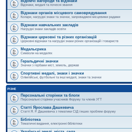
Відомчі нагороди та відзнаки
Відзнаки, медалі та почесні звання
Відзнаки органів місцевого самоврядування
Колари, нагрудні знаки та значки, запроваджені місцевими радами
Відзнаки навчальних закладів
Нагрудні знаки закладів освіти
Відзнаки церковні та різних організацій
Церковні відзнаки та нагрудні знаки різних організацій і товариств
Медальєрика
Символи на медалях
Геральдичні значки
Значки з гербами міст, земель, держав
Спортивні медалі, знаки і значки
Олімпійські, футбольні та інші медалі, знаки та значки
РІЗНЕ
Персональні сторінки та блоги
Персональні сторінки учасників Форуму та членів УГТ
Статті Ярослава Дашкевича
Статті Я. Р. Дашкевича з тематики СІД і інших проблем форуму
Бібліотека
Тематичні видання, електронні бібліотеки
Українські землі, міста, села