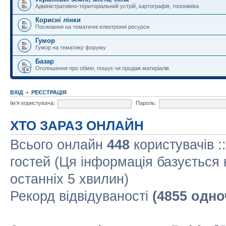
Адміністративно-територіальний устрій, картографія, топоніміка
Корисні лінки
Посилання на тематичні електронні ресурси
Гумор
Гумор на тематику форуму
Базар
Оголошення про обмін, пошук чи продаж матеріалів
ВХІД
•
РЕЄСТРАЦІЯ
Ім'я користувача:
Пароль:
ХТО ЗАРАЗ ОНЛАЙН
Всього онлайн
448
користувачів :
гостей (Ця інформація базується 
останніх 5 хвилин)
Рекорд відвідуваності
(4855 одно