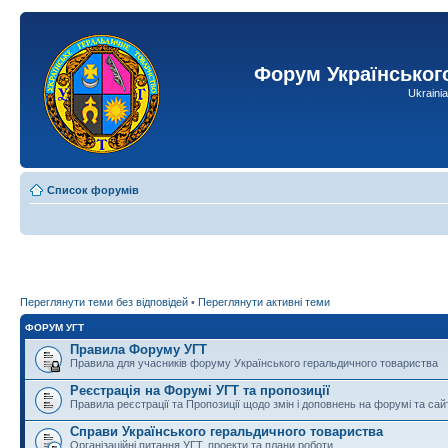
Форум Українськог
Ukraini
Список форумів
Переглянути теми без відповідей
•
Переглянути активні теми
ФОРУМ УГТ
Правила Форуму УГТ
Правила для учасників форуму Українського геральдичного товариства
Реєстрація на Форумі УГТ та пропозиції
Правила реєстрації та Пропозиції щодо змін і доповнень на форумі та сай
Справи Українського геральдичного товариства
Організаційні питання УГТ, проекти та плани роботи