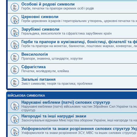
Особові й родові символи
Герби, печатки та прапори окремих осіб і родів
Церковні символи
Герби церковних ієрархів і територіальних утворень, церковні печатки та 
Зарубіжні символи
Геральдика, вексилологія та сфрагістика зарубіжних країн
Герби та прапори в нумізматиці, боністиці, філателії та ф
Герби та прапори на монетах, банкнотах, поштових марках, конвертах, ли
Вексилологія
Прапори, знамена, штандарти, хоругви
Сфрагістика
Печатки, молівдовули, клейма
Загальні питання
Зміст символів; теорія та практика; проблеми
ВІЙСЬКОВА СИМВОЛІКА
Нарукавні емблеми (патчі) силових структур
Нарукавні емблеми (патчі) військових частин Збройних Сил України та і
структур
Нагородні та інші нагрудні знаки
Заохочувальні відзнаки Міністерства оборони України, інші нагороди та на
Уніформологія та знаки розрізнення силових структур Ук
Уніформологія та знаки розрізнення ЗСУ, МВС та інших силових структур