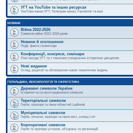
УГТ на YouTube та інших ресурсах
YouTube-канал УГТ, Телеграм-канал, Facebook та інші
НОВИНИ
Війна 2022-2026
Символи війни 2022-2026 років
Новини й оголошення
Події, факти і коментарі
Конференції, конгреси, семінари
Різні заходи УГТ та з тематики спеціальних історичних дисциплін
Нові видання
Огляд, рецензії та обговорення нових тематичних видань
ГЕРАЛЬДИКА, ВЕКСИЛОЛОГІЯ ТА СФРАГІСТИКА
Державні символи України
Історичні та сучасні національні символи
Територіальні символи
Герби, прапори та гімни областей і районів
Муніципальні символи
Герби, печатки, прапори та гімни міст, селищ і сіл
Корпоративні символи
Герби та прапори установ, об'єднань та організацій