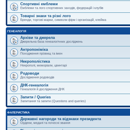
Спортивні емблеми
Емблеми та лого спортивних заходів, федерацій і клубів
Товарні знаки та різні лого
Бренди, торгові марки, символи фірм і організацій, клейма
ГЕНЕАЛОГІЯ
Архіви та джерела
Джерельна база генеалогічних досліджень
Антропоніміка
Походження прізвищ та імен
Некрополістика
Некрополі, меморіали, цвинтарі
Родоводи
Дослідження родоводів
ДНК-генеалогія
Генеалогія й дослідження ДНК
Запити / Queries
Запитання та запити (Questions and queries)
ФАЛЕРИСТИКА
Державні нагороди та відзнаки президента
Ордени, медалі та почесні звання