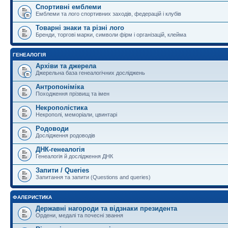
Спортивні емблеми
Емблеми та лого спортивних заходів, федерацій і клубів
Товарні знаки та різні лого
Бренди, торгові марки, символи фірм і організацій, клейма
ГЕНЕАЛОГІЯ
Архіви та джерела
Джерельна база генеалогічних досліджень
Антропоніміка
Походження прізвищ та імен
Некрополістика
Некрополі, меморіали, цвинтарі
Родоводи
Дослідження родоводів
ДНК-генеалогія
Генеалогія й дослідження ДНК
Запити / Queries
Запитання та запити (Questions and queries)
ФАЛЕРИСТИКА
Державні нагороди та відзнаки президента
Ордени, медалі та почесні звання