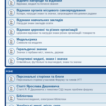
Відомчі нагороди та відзнаки
Відзнаки, медалі та почесні звання
Відзнаки органів місцевого самоврядування
Колари, нагрудні знаки та значки, запроваджені місцевими радами
Відзнаки навчальних закладів
Нагрудні знаки закладів освіти
Відзнаки церковні та різних організацій
Церковні відзнаки та нагрудні знаки різних організацій і товариств
Медальєрика
Символи на медалях
Геральдичні значки
Значки з гербами міст, земель, держав
Спортивні медалі, знаки і значки
Олімпійські, футбольні та інші медалі, знаки та значки
РІЗНЕ
Персональні сторінки та блоги
Персональні сторінки учасників Форуму та членів УГТ
Статті Ярослава Дашкевича
Статті Я. Р. Дашкевича з тематики СІД і інших проблем форуму
Бібліотека
Тематичні видання, електронні бібліотеки
Українські землі, міста, села