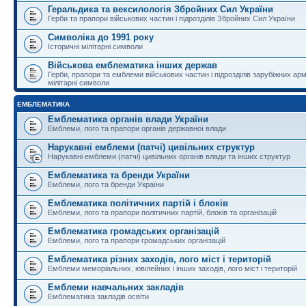
Геральдика та вексилологія Збройних Сил України
Герби та прапори військових частин і підрозділів Збройних Сил України
Символіка до 1991 року
Історичні мілітарні символи
Військова емблематика інших держав
Герби, прапори та емблеми військових частин і підрозділів зарубіжних армі
мілітарні символи
ЕМБЛЕМАТИКА
Емблематика органів влади України
Емблеми, лого та прапори органів державної влади
Нарукавні емблеми (патчі) цивільних структур
Нарукавні емблеми (патчі) цивільних органів влади та інших структур
Емблематика та бренди України
Емблеми, лого та бренди України
Емблематика політичних партій і блоків
Емблеми, лого та прапори політичних партій, блоків та організацій
Емблематика громадських організацій
Емблеми, лого та прапори громадських організацій
Емблематика різних заходів, лого міст і територій
Емблеми меморіальних, ювілейних і інших заходів, лого міст і територій
Емблеми навчальних закладів
Емблематика закладів освіти