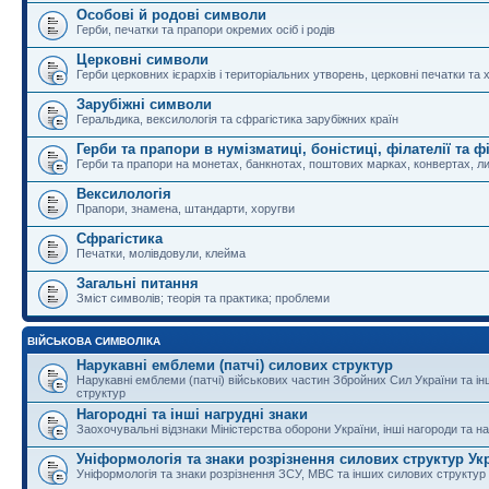
Особові й родові символи
Герби, печатки та прапори окремих осіб і родів
Церковні символи
Герби церковних ієрархів і територіальних утворень, церковні печатки та 
Зарубіжні символи
Геральдика, вексилологія та сфрагістика зарубіжних країн
Герби та прапори в нумізматиці, боністиці, філателії та ф
Герби та прапори на монетах, банкнотах, поштових марках, конвертах, ли
Вексилологія
Прапори, знамена, штандарти, хоругви
Сфрагістика
Печатки, молівдовули, клейма
Загальні питання
Зміст символів; теорія та практика; проблеми
ВІЙСЬКОВА СИМВОЛІКА
Нарукавні емблеми (патчі) силових структур
Нарукавні емблеми (патчі) військових частин Збройних Сил України та і
структур
Нагородні та інші нагрудні знаки
Заохочувальні відзнаки Міністерства оборони України, інші нагороди та на
Уніформологія та знаки розрізнення силових структур Ук
Уніформологія та знаки розрізнення ЗСУ, МВС та інших силових структур