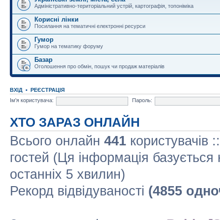
Адміністративно-територіальний устрій, картографія, топоніміка
Корисні лінки
Посилання на тематичні електронні ресурси
Гумор
Гумор на тематику форуму
Базар
Оголошення про обмін, пошук чи продаж матеріалів
ВХІД
•
РЕЄСТРАЦІЯ
Ім'я користувача:
Пароль:
ХТО ЗАРАЗ ОНЛАЙН
Всього онлайн
441
користувачів :
гостей (Ця інформація базується 
останніх 5 хвилин)
Рекорд відвідуваності
(4855 одно