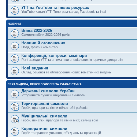
УГТ на YouTube та інших ресурсах
YouTube-канал УГТ, Телеграм-канал, Facebook та інші
НОВИНИ
Війна 2022-2026
Символи війни 2022-2026 років
Новини й оголошення
Події, факти і коментарі
Конференції, конгреси, семінари
Різні заходи УГТ та з тематики спеціальних історичних дисциплін
Нові видання
Огляд, рецензії та обговорення нових тематичних видань
ГЕРАЛЬДИКА, ВЕКСИЛОЛОГІЯ ТА СФРАГІСТИКА
Державні символи України
Історичні та сучасні національні символи
Територіальні символи
Герби, прапори та гімни областей і районів
Муніципальні символи
Герби, печатки, прапори та гімни міст, селищ і сіл
Корпоративні символи
Герби та прапори установ, об'єднань та організацій