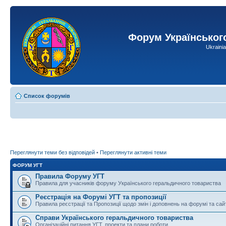
Форум Українськог
Ukraini
Список форумів
Переглянути теми без відповідей
•
Переглянути активні теми
ФОРУМ УГТ
Правила Форуму УГТ
Правила для учасників форуму Українського геральдичного товариства
Реєстрація на Форумі УГТ та пропозиції
Правила реєстрації та Пропозиції щодо змін і доповнень на форумі та сай
Справи Українського геральдичного товариства
Організаційні питання УГТ, проекти та плани роботи