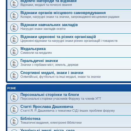
Відомчі нагороди та відзнаки
Відзнаки, медалі та почесні звання
Відзнаки органів місцевого самоврядування
Колари, нагрудні знаки та значки, запроваджені місцевими радами
Відзнаки навчальних закладів
Нагрудні знаки закладів освіти
Відзнаки церковні та різних організацій
Церковні відзнаки та нагрудні знаки різних організацій і товариств
Медальєрика
Символи на медалях
Геральдичні значки
Значки з гербами міст, земель, держав
Спортивні медалі, знаки і значки
Олімпійські, футбольні та інші медалі, знаки та значки
РІЗНЕ
Персональні сторінки та блоги
Персональні сторінки учасників Форуму та членів УГТ
Статті Ярослава Дашкевича
Статті Я. Р. Дашкевича з тематики СІД і інших проблем форуму
Бібліотека
Тематичні видання, електронні бібліотеки
Українські землі, міста, села