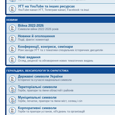
УГТ на YouTube та інших ресурсах
YouTube-канал УГТ, Телеграм-канал, Facebook та інші
НОВИНИ
Війна 2022-2026
Символи війни 2022-2026 років
Новини й оголошення
Події, факти і коментарі
Конференції, конгреси, семінари
Різні заходи УГТ та з тематики спеціальних історичних дисциплін
Нові видання
Огляд, рецензії та обговорення нових тематичних видань
ГЕРАЛЬДИКА, ВЕКСИЛОЛОГІЯ ТА СФРАГІСТИКА
Державні символи України
Історичні та сучасні національні символи
Територіальні символи
Герби, прапори та гімни областей і районів
Муніципальні символи
Герби, печатки, прапори та гімни міст, селищ і сіл
Корпоративні символи
Герби та прапори установ, об'єднань та організацій