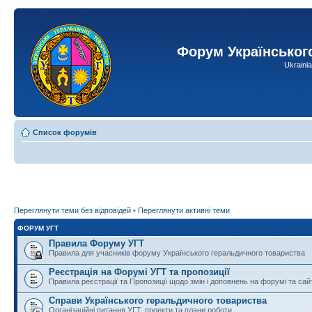
Форум Українськог
Ukraini
Список форумів
Переглянути теми без відповідей
•
Переглянути активні теми
ФОРУМ УГТ
Правила Форуму УГТ
Правила для учасників форуму Українського геральдичного товариства
Реєстрація на Форумі УГТ та пропозиції
Правила реєстрації та Пропозиції щодо змін і доповнень на форумі та сай
Справи Українського геральдичного товариства
Організаційні питання УГТ, проекти та плани роботи