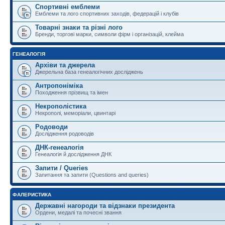
Спортивні емблеми
Емблеми та лого спортивних заходів, федерацій і клубів
Товарні знаки та різні лого
Бренди, торгові марки, символи фірм і організацій, клейма
ГЕНЕАЛОГІЯ
Архіви та джерела
Джерельна база генеалогічних досліджень
Антропоніміка
Походження прізвищ та імен
Некрополістика
Некрополі, меморіали, цвинтарі
Родоводи
Дослідження родоводів
ДНК-генеалогія
Генеалогія й дослідження ДНК
Запити / Queries
Запитання та запити (Questions and queries)
ФАЛЕРИСТИКА
Державні нагороди та відзнаки президента
Ордени, медалі та почесні звання