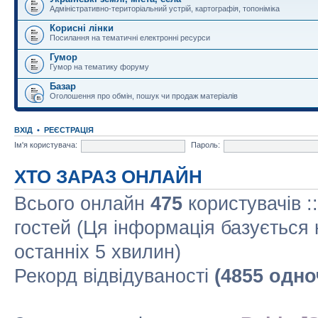
Адміністративно-територіальний устрій, картографія, топоніміка
Корисні лінки
Посилання на тематичні електронні ресурси
Гумор
Гумор на тематику форуму
Базар
Оголошення про обмін, пошук чи продаж матеріалів
ВХІД
•
РЕЄСТРАЦІЯ
Ім'я користувача:
Пароль:
ХТО ЗАРАЗ ОНЛАЙН
Всього онлайн
475
користувачів :
гостей (Ця інформація базується 
останніх 5 хвилин)
Рекорд відвідуваності
(4855 одно