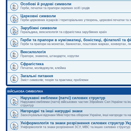
Особові й родові символи
Герби, печатки та прапори окремих осіб і родів
Церковні символи
Герби церковних ієрархів і територіальних утворень, церковні печатки та 
Зарубіжні символи
Геральдика, вексилологія та сфрагістика зарубіжних країн
Герби та прапори в нумізматиці, боністиці, філателії та ф
Герби та прапори на монетах, банкнотах, поштових марках, конвертах, ли
Вексилологія
Прапори, знамена, штандарти, хоругви
Сфрагістика
Печатки, молівдовули, клейма
Загальні питання
Зміст символів; теорія та практика; проблеми
ВІЙСЬКОВА СИМВОЛІКА
Нарукавні емблеми (патчі) силових структур
Нарукавні емблеми (патчі) військових частин Збройних Сил України та і
структур
Нагородні та інші нагрудні знаки
Заохочувальні відзнаки Міністерства оборони України, інші нагороди та на
Уніформологія та знаки розрізнення силових структур Ук
Уніформологія та знаки розрізнення ЗСУ, МВС та інших силових структур