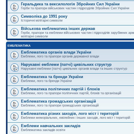
Геральдика та вексилологія Збройних Сил України
Герби та прапори військових частин і підрозділів Збройних Сил України
Символіка до 1991 року
Історичні мілітарні символи
Військова емблематика інших держав
Герби, прапори та емблеми військових частин і підрозділів зарубіжних армі
мілітарні символи
ЕМБЛЕМАТИКА
Емблематика органів влади України
Емблеми, лого та прапори органів державної влади
Нарукавні емблеми (патчі) цивільних структур
Нарукавні емблеми (патчі) цивільних органів влади та інших структур
Емблематика та бренди України
Емблеми, лого та бренди України
Емблематика політичних партій і блоків
Емблеми, лого та прапори політичних партій, блоків та організацій
Емблематика громадських організацій
Емблеми, лого та прапори громадських організацій
Емблематика різних заходів, лого міст і територій
Емблеми меморіальних, ювілейних і інших заходів, лого міст і територій
Емблеми навчальних закладів
Емблематика закладів освіти