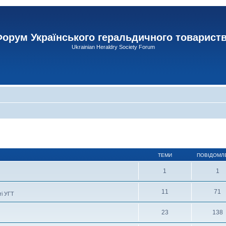
орум Українського геральдичного товарист
Ukrainian Heraldry Society Forum
ТЕМИ
ПОВІДОМЛ
1
1
11
71
ті УГТ
23
138