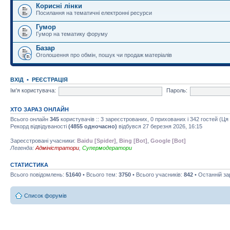
Корисні лінки
Посилання на тематичні електронні ресурси
Гумор
Гумор на тематику форуму
Базар
Оголошення про обмін, пошук чи продаж матеріалів
ВХІД
•
РЕЄСТРАЦІЯ
Ім'я користувача:
Пароль:
ХТО ЗАРАЗ ОНЛАЙН
Всього онлайн
345
користувачів :: 3 зареєстрованих, 0 прихованих і 342 гостей (Ц
Рекорд відвідуваності
(4855 одночасно)
відбувся 27 березня 2026, 16:15
Зареєстровані учасники:
Baidu [Spider]
,
Bing [Bot]
,
Google [Bot]
Легенда:
Адміністратори
,
Супермодератори
СТАТИСТИКА
Всього повідомлень:
51640
• Всього тем:
3750
• Всього учасників:
842
• Останній з
Список форумів