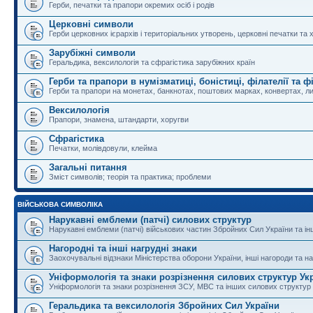
Герби, печатки та прапори окремих осіб і родів
Церковні символи
Герби церковних ієрархів і територіальних утворень, церковні печатки та 
Зарубіжні символи
Геральдика, вексилологія та сфрагістика зарубіжних країн
Герби та прапори в нумізматиці, боністиці, філателії та ф
Герби та прапори на монетах, банкнотах, поштових марках, конвертах, ли
Вексилологія
Прапори, знамена, штандарти, хоругви
Сфрагістика
Печатки, молівдовули, клейма
Загальні питання
Зміст символів; теорія та практика; проблеми
ВІЙСЬКОВА СИМВОЛІКА
Нарукавні емблеми (патчі) силових структур
Нарукавні емблеми (патчі) військових частин Збройних Сил України та і
Нагородні та інші нагрудні знаки
Заохочувальні відзнаки Міністерства оборони України, інші нагороди та на
Уніформологія та знаки розрізнення силових структур Ук
Уніформологія та знаки розрізнення ЗСУ, МВС та інших силових структур
Геральдика та вексилологія Збройних Сил України