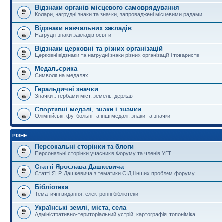
Відзнаки органів місцевого самоврядування
Колари, нагрудні знаки та значки, запроваджені місцевими радами
Відзнаки навчальних закладів
Нагрудні знаки закладів освіти
Відзнаки церковні та різних організацій
Церковні відзнаки та нагрудні знаки різних організацій і товариств
Медальєрика
Символи на медалях
Геральдичні значки
Значки з гербами міст, земель, держав
Спортивні медалі, знаки і значки
Олімпійські, футбольні та інші медалі, знаки та значки
РІЗНЕ
Персональні сторінки та блоги
Персональні сторінки учасників Форуму та членів УГТ
Статті Ярослава Дашкевича
Статті Я. Р. Дашкевича з тематики СІД і інших проблем форуму
Бібліотека
Тематичні видання, електронні бібліотеки
Українські землі, міста, села
Адміністративно-територіальний устрій, картографія, топоніміка