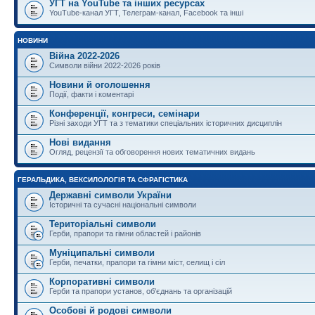
УГТ на YouTube та інших ресурсах
YouTube-канал УГТ, Телеграм-канал, Facebook та інші
НОВИНИ
Війна 2022-2026
Символи війни 2022-2026 років
Новини й оголошення
Події, факти і коментарі
Конференції, конгреси, семінари
Різні заходи УГТ та з тематики спеціальних історичних дисциплін
Нові видання
Огляд, рецензії та обговорення нових тематичних видань
ГЕРАЛЬДИКА, ВЕКСИЛОЛОГІЯ ТА СФРАГІСТИКА
Державні символи України
Історичні та сучасні національні символи
Територіальні символи
Герби, прапори та гімни областей і районів
Муніципальні символи
Герби, печатки, прапори та гімни міст, селищ і сіл
Корпоративні символи
Герби та прапори установ, об'єднань та організацій
Особові й родові символи