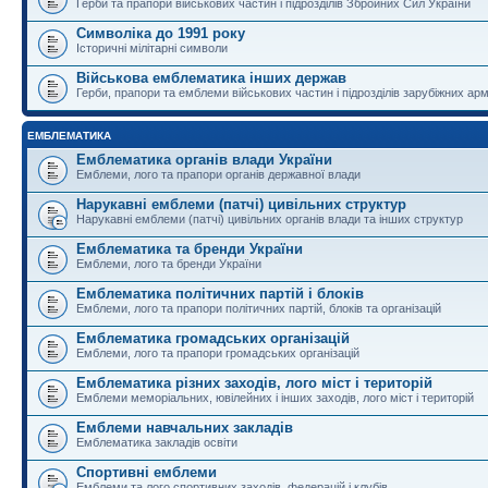
Герби та прапори військових частин і підрозділів Збройних Сил України
Символіка до 1991 року
Історичні мілітарні символи
Військова емблематика інших держав
Герби, прапори та емблеми військових частин і підрозділів зарубіжних армі
ЕМБЛЕМАТИКА
Емблематика органів влади України
Емблеми, лого та прапори органів державної влади
Нарукавні емблеми (патчі) цивільних структур
Нарукавні емблеми (патчі) цивільних органів влади та інших структур
Емблематика та бренди України
Емблеми, лого та бренди України
Емблематика політичних партій і блоків
Емблеми, лого та прапори політичних партій, блоків та організацій
Емблематика громадських організацій
Емблеми, лого та прапори громадських організацій
Емблематика різних заходів, лого міст і територій
Емблеми меморіальних, ювілейних і інших заходів, лого міст і територій
Емблеми навчальних закладів
Емблематика закладів освіти
Спортивні емблеми
Емблеми та лого спортивних заходів, федерацій і клубів