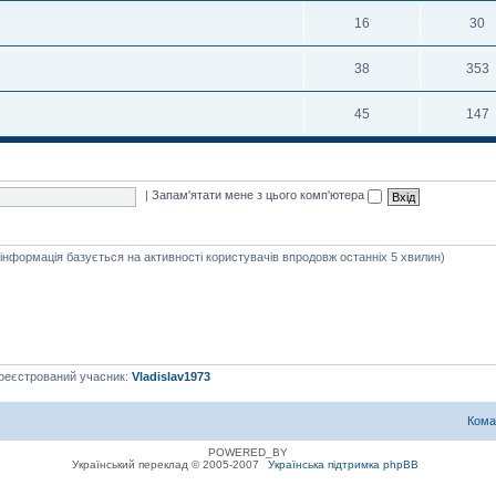
16
30
38
353
45
147
|
Запам'ятати мене з цього комп'ютера
я інформація базується на активності користувачів впродовж останніх 5 хвилин)
ареєстрований учасник:
Vladislav1973
Кома
POWERED_BY
Український переклад © 2005-2007
Українська підтримка phpBB