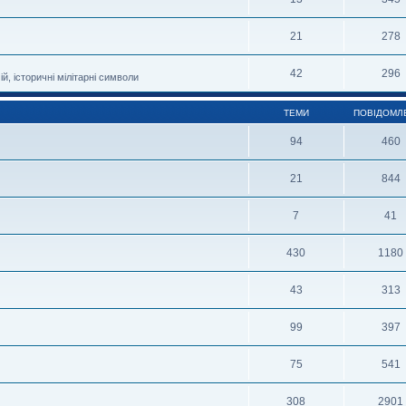
21
278
42
296
й, історичні мілітарні символи
ТЕМИ
ПОВІДОМЛ
94
460
21
844
7
41
430
1180
43
313
99
397
75
541
308
2901