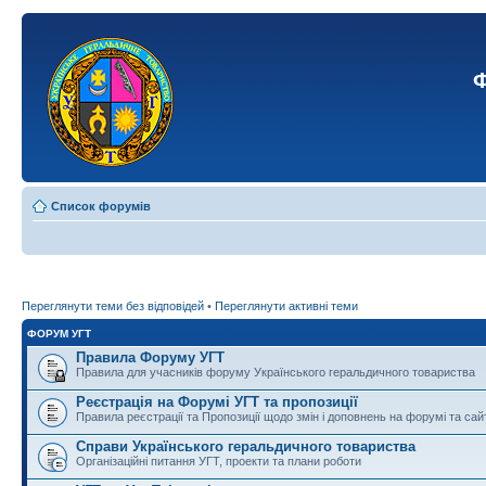
Ф
Список форумів
Переглянути теми без відповідей
•
Переглянути активні теми
ФОРУМ УГТ
Правила Форуму УГТ
Правила для учасників форуму Українського геральдичного товариства
Реєстрація на Форумі УГТ та пропозиції
Правила реєстрації та Пропозиції щодо змін і доповнень на форумі та сай
Справи Українського геральдичного товариства
Організаційні питання УГТ, проекти та плани роботи