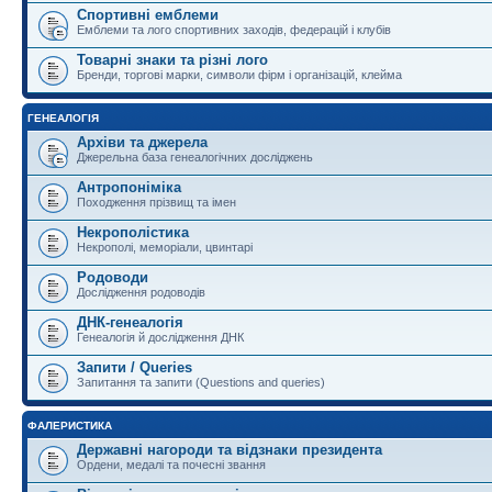
Спортивні емблеми
Емблеми та лого спортивних заходів, федерацій і клубів
Товарні знаки та різні лого
Бренди, торгові марки, символи фірм і організацій, клейма
ГЕНЕАЛОГІЯ
Архіви та джерела
Джерельна база генеалогічних досліджень
Антропоніміка
Походження прізвищ та імен
Некрополістика
Некрополі, меморіали, цвинтарі
Родоводи
Дослідження родоводів
ДНК-генеалогія
Генеалогія й дослідження ДНК
Запити / Queries
Запитання та запити (Questions and queries)
ФАЛЕРИСТИКА
Державні нагороди та відзнаки президента
Ордени, медалі та почесні звання