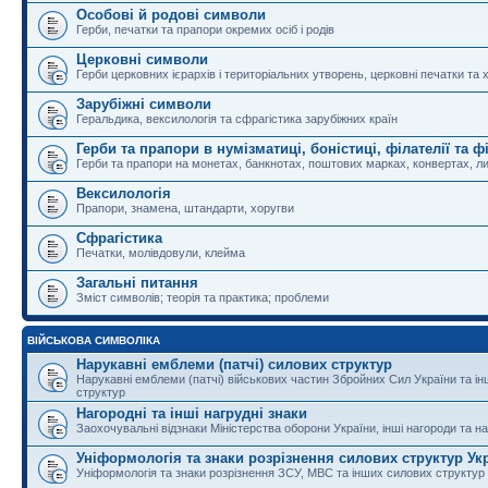
Особові й родові символи
Герби, печатки та прапори окремих осіб і родів
Церковні символи
Герби церковних ієрархів і територіальних утворень, церковні печатки та 
Зарубіжні символи
Геральдика, вексилологія та сфрагістика зарубіжних країн
Герби та прапори в нумізматиці, боністиці, філателії та ф
Герби та прапори на монетах, банкнотах, поштових марках, конвертах, ли
Вексилологія
Прапори, знамена, штандарти, хоругви
Сфрагістика
Печатки, молівдовули, клейма
Загальні питання
Зміст символів; теорія та практика; проблеми
ВІЙСЬКОВА СИМВОЛІКА
Нарукавні емблеми (патчі) силових структур
Нарукавні емблеми (патчі) військових частин Збройних Сил України та і
структур
Нагородні та інші нагрудні знаки
Заохочувальні відзнаки Міністерства оборони України, інші нагороди та на
Уніформологія та знаки розрізнення силових структур Ук
Уніформологія та знаки розрізнення ЗСУ, МВС та інших силових структур