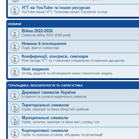
УГТ на YouTube та інших ресурсах
YouTube-канал УГТ, Телеграм-канал, Facebook та інші
НОВИНИ
Війна 2022-2026
Символи війни 2022-2026 років
Новини й оголошення
Події, факти і коментарі
Конференції, конгреси, семінари
Різні заходи УГТ та з тематики спеціальних історичних дисциплін
Нові видання
Огляд, рецензії та обговорення нових тематичних видань
ГЕРАЛЬДИКА, ВЕКСИЛОЛОГІЯ ТА СФРАГІСТИКА
Державні символи України
Історичні та сучасні національні символи
Територіальні символи
Герби, прапори та гімни областей і районів
Муніципальні символи
Герби, печатки, прапори та гімни міст, селищ і сіл
Корпоративні символи
Герби та прапори установ, об'єднань та організацій