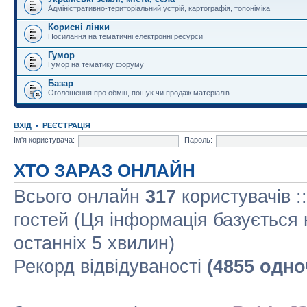
Адміністративно-територіальний устрій, картографія, топоніміка
Корисні лінки
Посилання на тематичні електронні ресурси
Гумор
Гумор на тематику форуму
Базар
Оголошення про обмін, пошук чи продаж матеріалів
ВХІД
•
РЕЄСТРАЦІЯ
Ім'я користувача:
Пароль:
ХТО ЗАРАЗ ОНЛАЙН
Всього онлайн
317
користувачів :
гостей (Ця інформація базується 
останніх 5 хвилин)
Рекорд відвідуваності
(4855 одно