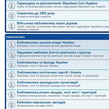
Геральдика та вексилологія Збройних Сил України
Герби та прапори військових частин і підрозділів Збройних Сил України
Символіка до 1991 року
Історичні мілітарні символи
Військова емблематика інших держав
Герби, прапори та емблеми військових частин і підрозділів зарубіжних армі
мілітарні символи
ЕМБЛЕМАТИКА
Емблематика органів влади України
Емблеми, лого та прапори органів державної влади
Нарукавні емблеми (патчі) цивільних структур
Нарукавні емблеми (патчі) цивільних органів влади та інших структур
Емблематика та бренди України
Емблеми, лого та бренди України
Емблематика політичних партій і блоків
Емблеми, лого та прапори політичних партій, блоків та організацій
Емблематика громадських організацій
Емблеми, лого та прапори громадських організацій
Емблематика різних заходів, лого міст і територій
Емблеми меморіальних, ювілейних і інших заходів, лого міст і територій
Емблеми навчальних закладів
Емблематика закладів освіти