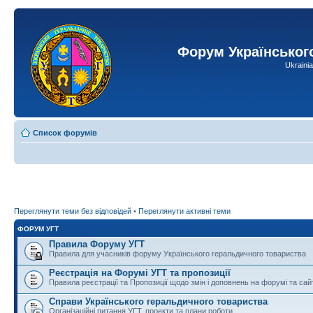
Форум Українськог
Ukraini
Список форумів
Переглянути теми без відповідей
•
Переглянути активні теми
ФОРУМ УГТ
Правила Форуму УГТ
Правила для учасників форуму Українського геральдичного товариства
Реєстрація на Форумі УГТ та пропозиції
Правила реєстрації та Пропозиції щодо змін і доповнень на форумі та сай
Справи Українського геральдичного товариства
Організаційні питання УГТ, проекти та плани роботи