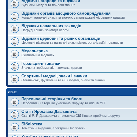
Відомчі нагороди та відзнаки
Відзнаки, медалі та почесні звання
Відзнаки органів місцевого самоврядування
Колари, нагрудні знаки та значки, запроваджені місцевими радами
Відзнаки навчальних закладів
Нагрудні знаки закладів освіти
Відзнаки церковні та різних організацій
Церковні відзнаки та нагрудні знаки різних організацій і товариств
Медальєрика
Символи на медалях
Геральдичні значки
Значки з гербами міст, земель, держав
Спортивні медалі, знаки і значки
Олімпійські, футбольні та інші медалі, знаки та значки
РІЗНЕ
Персональні сторінки та блоги
Персональні сторінки учасників Форуму та членів УГТ
Статті Ярослава Дашкевича
Статті Я. Р. Дашкевича з тематики СІД і інших проблем форуму
Бібліотека
Тематичні видання, електронні бібліотеки
Українські землі, міста, села