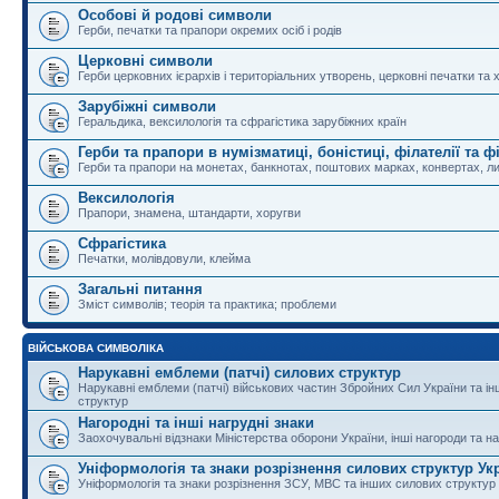
Особові й родові символи
Герби, печатки та прапори окремих осіб і родів
Церковні символи
Герби церковних ієрархів і територіальних утворень, церковні печатки та 
Зарубіжні символи
Геральдика, вексилологія та сфрагістика зарубіжних країн
Герби та прапори в нумізматиці, боністиці, філателії та ф
Герби та прапори на монетах, банкнотах, поштових марках, конвертах, ли
Вексилологія
Прапори, знамена, штандарти, хоругви
Сфрагістика
Печатки, молівдовули, клейма
Загальні питання
Зміст символів; теорія та практика; проблеми
ВІЙСЬКОВА СИМВОЛІКА
Нарукавні емблеми (патчі) силових структур
Нарукавні емблеми (патчі) військових частин Збройних Сил України та і
структур
Нагородні та інші нагрудні знаки
Заохочувальні відзнаки Міністерства оборони України, інші нагороди та на
Уніформологія та знаки розрізнення силових структур Ук
Уніформологія та знаки розрізнення ЗСУ, МВС та інших силових структур