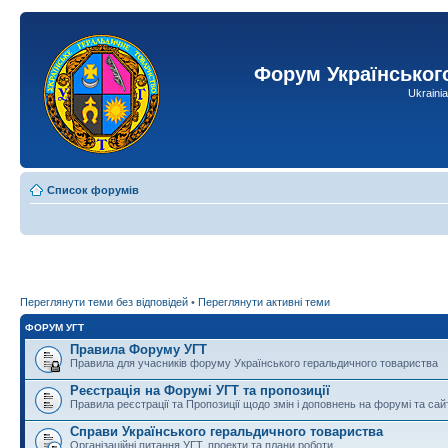
Форум Українськог
Ukraini
Список форумів
Переглянути теми без відповідей
•
Переглянути активні теми
ФОРУМ УГТ
Правила Форуму УГТ
Правила для учасників форуму Українського геральдичного товариства
Реєстрація на Форумі УГТ та пропозиції
Правила реєстрації та Пропозиції щодо змін і доповнень на форумі та сай
Справи Українського геральдичного товариства
Організаційні питання УГТ, проекти та плани роботи