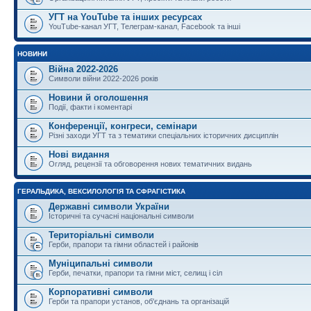
УГТ на YouTube та інших ресурсах
YouTube-канал УГТ, Телеграм-канал, Facebook та інші
НОВИНИ
Війна 2022-2026
Символи війни 2022-2026 років
Новини й оголошення
Події, факти і коментарі
Конференції, конгреси, семінари
Різні заходи УГТ та з тематики спеціальних історичних дисциплін
Нові видання
Огляд, рецензії та обговорення нових тематичних видань
ГЕРАЛЬДИКА, ВЕКСИЛОЛОГІЯ ТА СФРАГІСТИКА
Державні символи України
Історичні та сучасні національні символи
Територіальні символи
Герби, прапори та гімни областей і районів
Муніципальні символи
Герби, печатки, прапори та гімни міст, селищ і сіл
Корпоративні символи
Герби та прапори установ, об'єднань та організацій