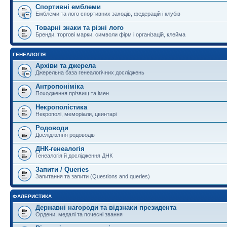
Спортивні емблеми
Емблеми та лого спортивних заходів, федерацій і клубів
Товарні знаки та різні лого
Бренди, торгові марки, символи фірм і організацій, клейма
ГЕНЕАЛОГІЯ
Архіви та джерела
Джерельна база генеалогічних досліджень
Антропоніміка
Походження прізвищ та імен
Некрополістика
Некрополі, меморіали, цвинтарі
Родоводи
Дослідження родоводів
ДНК-генеалогія
Генеалогія й дослідження ДНК
Запити / Queries
Запитання та запити (Questions and queries)
ФАЛЕРИСТИКА
Державні нагороди та відзнаки президента
Ордени, медалі та почесні звання