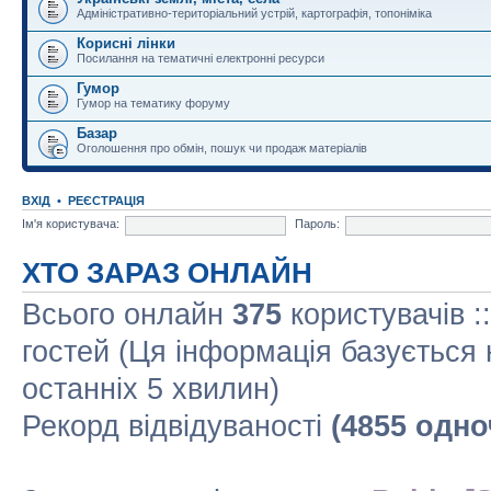
Адміністративно-територіальний устрій, картографія, топоніміка
Корисні лінки
Посилання на тематичні електронні ресурси
Гумор
Гумор на тематику форуму
Базар
Оголошення про обмін, пошук чи продаж матеріалів
ВХІД
•
РЕЄСТРАЦІЯ
Ім'я користувача:
Пароль:
ХТО ЗАРАЗ ОНЛАЙН
Всього онлайн
375
користувачів :
гостей (Ця інформація базується 
останніх 5 хвилин)
Рекорд відвідуваності
(4855 одно