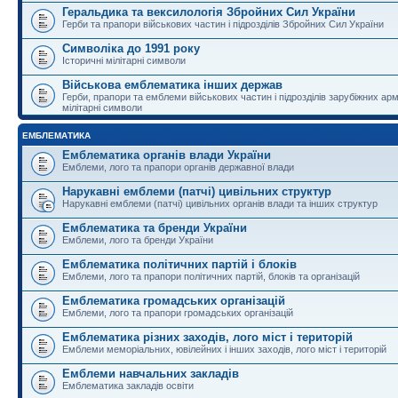
Геральдика та вексилологія Збройних Сил України
Герби та прапори військових частин і підрозділів Збройних Сил України
Символіка до 1991 року
Історичні мілітарні символи
Військова емблематика інших держав
Герби, прапори та емблеми військових частин і підрозділів зарубіжних армі
мілітарні символи
ЕМБЛЕМАТИКА
Емблематика органів влади України
Емблеми, лого та прапори органів державної влади
Нарукавні емблеми (патчі) цивільних структур
Нарукавні емблеми (патчі) цивільних органів влади та інших структур
Емблематика та бренди України
Емблеми, лого та бренди України
Емблематика політичних партій і блоків
Емблеми, лого та прапори політичних партій, блоків та організацій
Емблематика громадських організацій
Емблеми, лого та прапори громадських організацій
Емблематика різних заходів, лого міст і територій
Емблеми меморіальних, ювілейних і інших заходів, лого міст і територій
Емблеми навчальних закладів
Емблематика закладів освіти