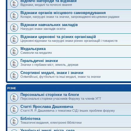
Відомчі нагороди та відзнаки
Відзнаки, медалі та почесні звання
Відзнаки органів місцевого самоврядування
Колари, нагрудні знаки та значки, запроваджені місцевими радами
Відзнаки навчальних закладів
Нагрудні знаки закладів освіти
Відзнаки церковні та різних організацій
Церковні відзнаки та нагрудні знаки різних організацій і товариств
Медальєрика
Символи на медалях
Геральдичні значки
Значки з гербами міст, земель, держав
Спортивні медалі, знаки і значки
Олімпійські, футбольні та інші медалі, знаки та значки
РІЗНЕ
Персональні сторінки та блоги
Персональні сторінки учасників Форуму та членів УГТ
Статті Ярослава Дашкевича
Статті Я. Р. Дашкевича з тематики СІД і інших проблем форуму
Бібліотека
Тематичні видання, електронні бібліотеки
Українські землі, міста, села