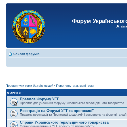
Форум Українськог
Ukraini
Список форумів
Переглянути теми без відповідей
•
Переглянути активні теми
ФОРУМ УГТ
Правила Форуму УГТ
Правила для учасників форуму Українського геральдичного товариства
Реєстрація на Форумі УГТ та пропозиції
Правила реєстрації та Пропозиції щодо змін і доповнень на форумі та сай
Справи Українського геральдичного товариства
Організаційні питання УГТ, проекти та плани роботи