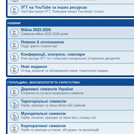
УГТ на YouTube та інших ресурсах
YouTube-канал УГТ, Телеграм-канал, Facebook та інші
НОВИНИ
Війна 2022-2026
Символи війни 2022-2026 років
Новини й оголошення
Події, факти і коментарі
Конференції, конгреси, семінари
Різні заходи УГТ та з тематики спеціальних історичних дисциплін
Нові видання
Огляд, рецензії та обговорення нових тематичних видань
ГЕРАЛЬДИКА, ВЕКСИЛОЛОГІЯ ТА СФРАГІСТИКА
Державні символи України
Історичні та сучасні національні символи
Територіальні символи
Герби, прапори та гімни областей і районів
Муніципальні символи
Герби, печатки, прапори та гімни міст, селищ і сіл
Корпоративні символи
Герби та прапори установ, об'єднань та організацій