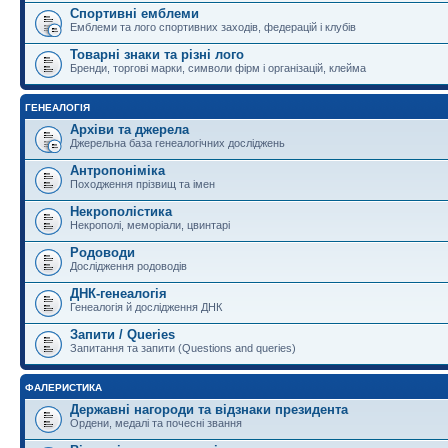
Спортивні емблеми
Емблеми та лого спортивних заходів, федерацій і клубів
Товарні знаки та різні лого
Бренди, торгові марки, символи фірм і організацій, клейма
ГЕНЕАЛОГІЯ
Архіви та джерела
Джерельна база генеалогічних досліджень
Антропоніміка
Походження прізвищ та імен
Некрополістика
Некрополі, меморіали, цвинтарі
Родоводи
Дослідження родоводів
ДНК-генеалогія
Генеалогія й дослідження ДНК
Запити / Queries
Запитання та запити (Questions and queries)
ФАЛЕРИСТИКА
Державні нагороди та відзнаки президента
Ордени, медалі та почесні звання