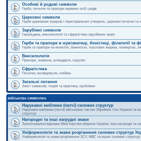
Особові й родові символи
Герби, печатки та прапори окремих осіб і родів
Церковні символи
Герби церковних ієрархів і територіальних утворень, церковні печатки та 
Зарубіжні символи
Геральдика, вексилологія та сфрагістика зарубіжних країн
Герби та прапори в нумізматиці, боністиці, філателії та ф
Герби та прапори на монетах, банкнотах, поштових марках, конвертах, ли
Вексилологія
Прапори, знамена, штандарти, хоругви
Сфрагістика
Печатки, молівдовули, клейма
Загальні питання
Зміст символів; теорія та практика; проблеми
ВІЙСЬКОВА СИМВОЛІКА
Нарукавні емблеми (патчі) силових структур
Нарукавні емблеми (патчі) військових частин Збройних Сил України та і
структур
Нагородні та інші нагрудні знаки
Заохочувальні відзнаки Міністерства оборони України, інші нагороди та на
Уніформологія та знаки розрізнення силових структур Ук
Уніформологія та знаки розрізнення ЗСУ, МВС та інших силових структур