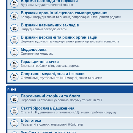
Відомчі нагороди та відзнаки
Відзнаки, медалі та почесні звання
Відзнаки органів місцевого самоврядування
Колари, нагрудні знаки та значки, запроваджені місцевими радами
Відзнаки навчальних закладів
Нагрудні знаки закладів освіти
Відзнаки церковні та різних організацій
Церковні відзнаки та нагрудні знаки різних організацій і товариств
Медальєрика
Символи на медалях
Геральдичні значки
Значки з гербами міст, земель, держав
Спортивні медалі, знаки і значки
Олімпійські, футбольні та інші медалі, знаки та значки
РІЗНЕ
Персональні сторінки та блоги
Персональні сторінки учасників Форуму та членів УГТ
Статті Ярослава Дашкевича
Статті Я. Р. Дашкевича з тематики СІД і інших проблем форуму
Бібліотека
Тематичні видання, електронні бібліотеки
Українські землі, міста, села