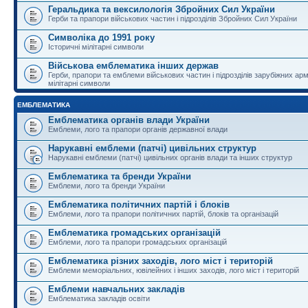
Геральдика та вексилологія Збройних Сил України
Герби та прапори військових частин і підрозділів Збройних Сил України
Символіка до 1991 року
Історичні мілітарні символи
Військова емблематика інших держав
Герби, прапори та емблеми військових частин і підрозділів зарубіжних армі
мілітарні символи
ЕМБЛЕМАТИКА
Емблематика органів влади України
Емблеми, лого та прапори органів державної влади
Нарукавні емблеми (патчі) цивільних структур
Нарукавні емблеми (патчі) цивільних органів влади та інших структур
Емблематика та бренди України
Емблеми, лого та бренди України
Емблематика політичних партій і блоків
Емблеми, лого та прапори політичних партій, блоків та організацій
Емблематика громадських організацій
Емблеми, лого та прапори громадських організацій
Емблематика різних заходів, лого міст і територій
Емблеми меморіальних, ювілейних і інших заходів, лого міст і територій
Емблеми навчальних закладів
Емблематика закладів освіти