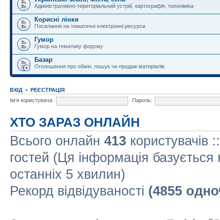
Адміністративно-територіальний устрій, картографія, топоніміка
Корисні лінки
Посилання на тематичні електронні ресурси
Гумор
Гумор на тематику форуму
Базар
Оголошення про обмін, пошук чи продаж матеріалів
ВХІД
•
РЕЄСТРАЦІЯ
Ім'я користувача:
Пароль:
ХТО ЗАРАЗ ОНЛАЙН
Всього онлайн
413
користувачів :
гостей (Ця інформація базується 
останніх 5 хвилин)
Рекорд відвідуваності
(4855 одно