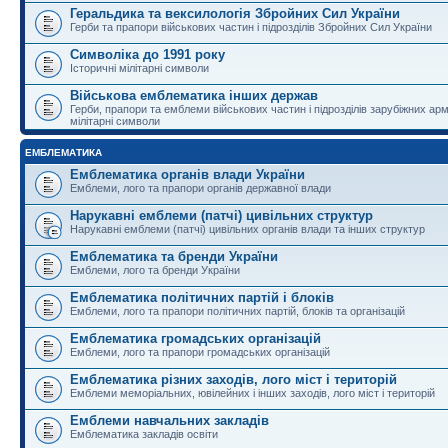
Геральдика та вексилологія Збройних Сил України
Герби та прапори військових частин і підрозділів Збройних Сил України
Символіка до 1991 року
Історичні мілітарні символи
Військова емблематика інших держав
Герби, прапори та емблеми військових частин і підрозділів зарубіжних армі
мілітарні символи
ЕМБЛЕМАТИКА
Емблематика органів влади України
Емблеми, лого та прапори органів державної влади
Нарукавні емблеми (патчі) цивільних структур
Нарукавні емблеми (патчі) цивільних органів влади та інших структур
Емблематика та бренди України
Емблеми, лого та бренди України
Емблематика політичних партій і блоків
Емблеми, лого та прапори політичних партій, блоків та організацій
Емблематика громадських організацій
Емблеми, лого та прапори громадських організацій
Емблематика різних заходів, лого міст і територій
Емблеми меморіальних, ювілейних і інших заходів, лого міст і територій
Емблеми навчальних закладів
Емблематика закладів освіти