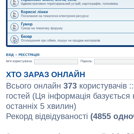
Адміністративно-територіальний устрій, картографія, топоніміка
Корисні лінки
Посилання на тематичні електронні ресурси
Гумор
Гумор на тематику форуму
Базар
Оголошення про обмін, пошук чи продаж матеріалів
ВХІД
•
РЕЄСТРАЦІЯ
Ім'я користувача:
Пароль:
ХТО ЗАРАЗ ОНЛАЙН
Всього онлайн
373
користувачів :
гостей (Ця інформація базується 
останніх 5 хвилин)
Рекорд відвідуваності
(4855 одно