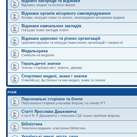
Відомчі нагороди та відзнаки
Відзнаки, медалі та почесні звання
Відзнаки органів місцевого самоврядування
Колари, нагрудні знаки та значки, запроваджені місцевими радами
Відзнаки навчальних закладів
Нагрудні знаки закладів освіти
Відзнаки церковні та різних організацій
Церковні відзнаки та нагрудні знаки різних організацій і товариств
Медальєрика
Символи на медалях
Геральдичні значки
Значки з гербами міст, земель, держав
Спортивні медалі, знаки і значки
Олімпійські, футбольні та інші медалі, знаки та значки
РІЗНЕ
Персональні сторінки та блоги
Персональні сторінки учасників Форуму та членів УГТ
Статті Ярослава Дашкевича
Статті Я. Р. Дашкевича з тематики СІД і інших проблем форуму
Бібліотека
Тематичні видання, електронні бібліотеки
Українські землі, міста, села