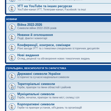
УГТ на YouTube та інших ресурсах
YouTube-канал УГТ, Телеграм-канал, Facebook та інші
НОВИНИ
Війна 2022-2026
Символи війни 2022-2026 років
Новини й оголошення
Події, факти і коментарі
Конференції, конгреси, семінари
Різні заходи УГТ та з тематики спеціальних історичних дисциплін
Нові видання
Огляд, рецензії та обговорення нових тематичних видань
ГЕРАЛЬДИКА, ВЕКСИЛОЛОГІЯ ТА СФРАГІСТИКА
Державні символи України
Історичні та сучасні національні символи
Територіальні символи
Герби, прапори та гімни областей і районів
Муніципальні символи
Герби, печатки, прапори та гімни міст, селищ і сіл
Корпоративні символи
Герби та прапори установ, об'єднань та організацій