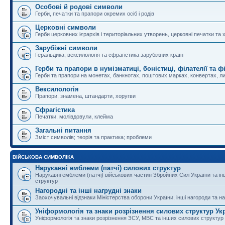
Особові й родові символи
Герби, печатки та прапори окремих осіб і родів
Церковні символи
Герби церковних ієрархів і територіальних утворень, церковні печатки та 
Зарубіжні символи
Геральдика, вексилологія та сфрагістика зарубіжних країн
Герби та прапори в нумізматиці, боністиці, філателії та ф
Герби та прапори на монетах, банкнотах, поштових марках, конвертах, ли
Вексилологія
Прапори, знамена, штандарти, хоругви
Сфрагістика
Печатки, молівдовули, клейма
Загальні питання
Зміст символів; теорія та практика; проблеми
ВІЙСЬКОВА СИМВОЛІКА
Нарукавні емблеми (патчі) силових структур
Нарукавні емблеми (патчі) військових частин Збройних Сил України та і
структур
Нагородні та інші нагрудні знаки
Заохочувальні відзнаки Міністерства оборони України, інші нагороди та на
Уніформологія та знаки розрізнення силових структур Ук
Уніформологія та знаки розрізнення ЗСУ, МВС та інших силових структур