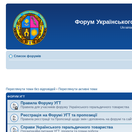
Форум Українськог
Ukraini
Список форумів
Переглянути теми без відповідей
•
Переглянути активні теми
ФОРУМ УГТ
Правила Форуму УГТ
Правила для учасників форуму Українського геральдичного товариства
Реєстрація на Форумі УГТ та пропозиції
Правила реєстрації та Пропозиції щодо змін і доповнень на форумі та сай
Справи Українського геральдичного товариства
Організаційні питання УГТ, проекти та плани роботи