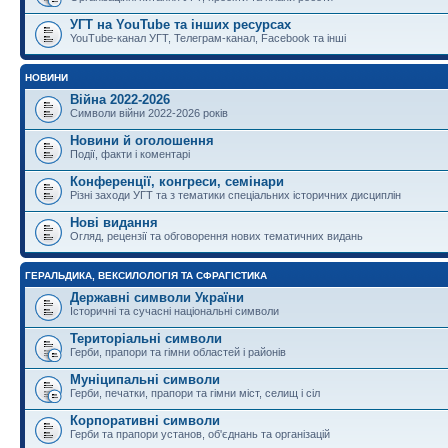
УГТ на YouTube та інших ресурсах
YouTube-канал УГТ, Телеграм-канал, Facebook та інші
НОВИНИ
Війна 2022-2026
Символи війни 2022-2026 років
Новини й оголошення
Події, факти і коментарі
Конференції, конгреси, семінари
Різні заходи УГТ та з тематики спеціальних історичних дисциплін
Нові видання
Огляд, рецензії та обговорення нових тематичних видань
ГЕРАЛЬДИКА, ВЕКСИЛОЛОГІЯ ТА СФРАГІСТИКА
Державні символи України
Історичні та сучасні національні символи
Територіальні символи
Герби, прапори та гімни областей і районів
Муніципальні символи
Герби, печатки, прапори та гімни міст, селищ і сіл
Корпоративні символи
Герби та прапори установ, об'єднань та організацій