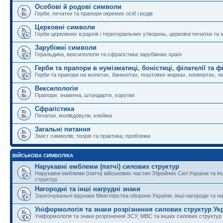
Особові й родові символи
Герби, печатки та прапори окремих осіб і родів
Церковні символи
Герби церковних ієрархів і територіальних утворень, церковні печатки та 
Зарубіжні символи
Геральдика, вексилологія та сфрагістика зарубіжних країн
Герби та прапори в нумізматиці, боністиці, філателії та ф
Герби та прапори на монетах, банкнотах, поштових марках, конвертах, ли
Вексилологія
Прапори, знамена, штандарти, хоругви
Сфрагістика
Печатки, молівдовули, клейма
Загальні питання
Зміст символів; теорія та практика; проблеми
ВІЙСЬКОВА СИМВОЛІКА
Нарукавні емблеми (патчі) силових структур
Нарукавні емблеми (патчі) військових частин Збройних Сил України та і
структур
Нагородні та інші нагрудні знаки
Заохочувальні відзнаки Міністерства оборони України, інші нагороди та на
Уніформологія та знаки розрізнення силових структур Ук
Уніформологія та знаки розрізнення ЗСУ, МВС та інших силових структур