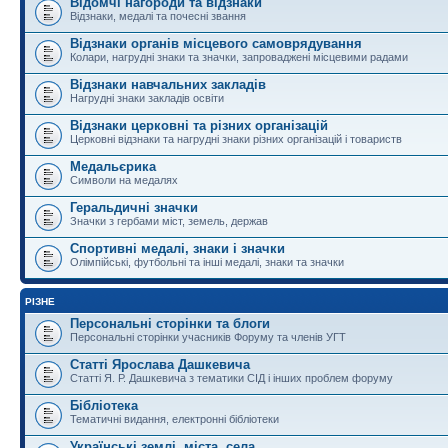
Відомчі нагороди та відзнаки
Відзнаки, медалі та почесні звання
Відзнаки органів місцевого самоврядування
Колари, нагрудні знаки та значки, запроваджені місцевими радами
Відзнаки навчальних закладів
Нагрудні знаки закладів освіти
Відзнаки церковні та різних організацій
Церковні відзнаки та нагрудні знаки різних організацій і товариств
Медальєрика
Символи на медалях
Геральдичні значки
Значки з гербами міст, земель, держав
Спортивні медалі, знаки і значки
Олімпійські, футбольні та інші медалі, знаки та значки
РІЗНЕ
Персональні сторінки та блоги
Персональні сторінки учасників Форуму та членів УГТ
Статті Ярослава Дашкевича
Статті Я. Р. Дашкевича з тематики СІД і інших проблем форуму
Бібліотека
Тематичні видання, електронні бібліотеки
Українські землі, міста, села