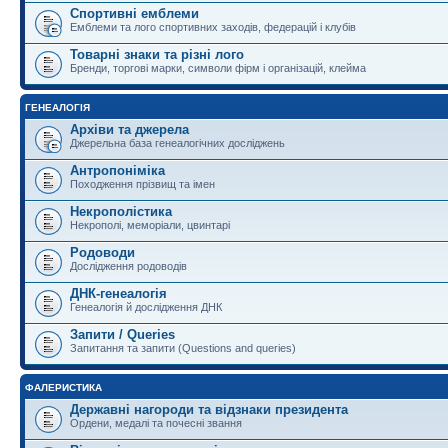
Спортивні емблеми
Емблеми та лого спортивних заходів, федерацій і клубів
Товарні знаки та різні лого
Бренди, торгові марки, символи фірм і організацій, клейма
ГЕНЕАЛОГІЯ
Архіви та джерела
Джерельна база генеалогічних досліджень
Антропоніміка
Походження прізвищ та імен
Некрополістика
Некрополі, меморіали, цвинтарі
Родоводи
Дослідження родоводів
ДНК-генеалогія
Генеалогія й дослідження ДНК
Запити / Queries
Запитання та запити (Questions and queries)
ФАЛЕРИСТИКА
Державні нагороди та відзнаки президента
Ордени, медалі та почесні звання