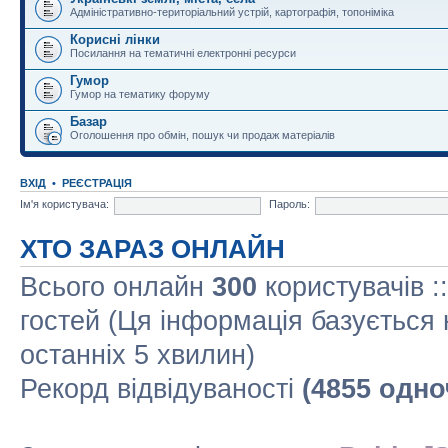
Адміністративно-територіальний устрій, картографія, топоніміка
Корисні лінки
Посилання на тематичні електронні ресурси
Гумор
Гумор на тематику форуму
Базар
Оголошення про обмін, пошук чи продаж матеріалів
ВХІД
•
РЕЄСТРАЦІЯ
Ім'я користувача:
Пароль:
ХТО ЗАРАЗ ОНЛАЙН
Всього онлайн
300
користувачів :
гостей (Ця інформація базується 
останніх 5 хвилин)
Рекорд відвідуваності
(4855 одно