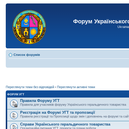
Форум Українськог
Ukraini
Список форумів
Переглянути теми без відповідей
•
Переглянути активні теми
ФОРУМ УГТ
Правила Форуму УГТ
Правила для учасників форуму Українського геральдичного товариства
Реєстрація на Форумі УГТ та пропозиції
Правила реєстрації та Пропозиції щодо змін і доповнень на форумі та сай
Справи Українського геральдичного товариства
Організаційні питання УГТ, проекти та плани роботи