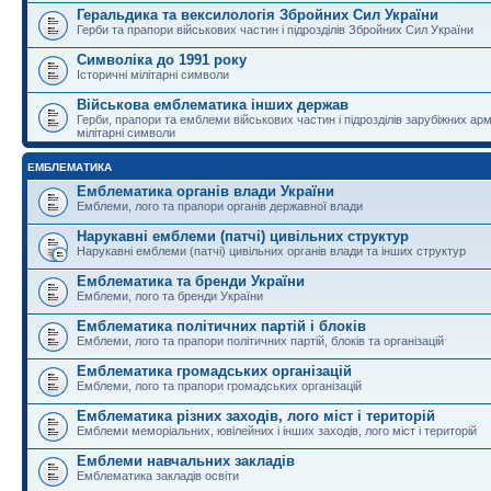
Геральдика та вексилологія Збройних Сил України
Герби та прапори військових частин і підрозділів Збройних Сил України
Символіка до 1991 року
Історичні мілітарні символи
Військова емблематика інших держав
Герби, прапори та емблеми військових частин і підрозділів зарубіжних армі
мілітарні символи
ЕМБЛЕМАТИКА
Емблематика органів влади України
Емблеми, лого та прапори органів державної влади
Нарукавні емблеми (патчі) цивільних структур
Нарукавні емблеми (патчі) цивільних органів влади та інших структур
Емблематика та бренди України
Емблеми, лого та бренди України
Емблематика політичних партій і блоків
Емблеми, лого та прапори політичних партій, блоків та організацій
Емблематика громадських організацій
Емблеми, лого та прапори громадських організацій
Емблематика різних заходів, лого міст і територій
Емблеми меморіальних, ювілейних і інших заходів, лого міст і територій
Емблеми навчальних закладів
Емблематика закладів освіти