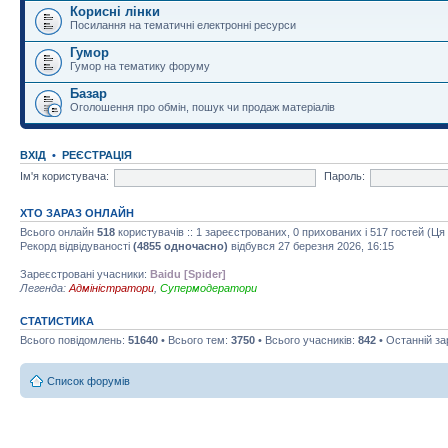
Корисні лінки
Посилання на тематичні електронні ресурси
Гумор
Гумор на тематику форуму
Базар
Оголошення про обмін, пошук чи продаж матеріалів
ВХІД
•
РЕЄСТРАЦІЯ
Ім'я користувача:
Пароль:
ХТО ЗАРАЗ ОНЛАЙН
Всього онлайн
518
користувачів :: 1 зареєстрованих, 0 прихованих і 517 гостей (Ц
Рекорд відвідуваності
(4855 одночасно)
відбувся 27 березня 2026, 16:15
Зареєстровані учасники:
Baidu [Spider]
Легенда:
Адміністратори
,
Супермодератори
СТАТИСТИКА
Всього повідомлень:
51640
• Всього тем:
3750
• Всього учасників:
842
• Останній з
Список форумів