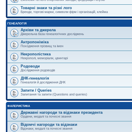
Товарні знаки та різні лого
Бренди, торгові марки, символи фірм і організацій, клейма
ГЕНЕАЛОГІЯ
Архіви та джерела
Джерельна база генеалогічних досліджень
Антропоніміка
Походження прізвищ та імен
Некрополістика
Некрополі, меморіали, цвинтарі
Родоводи
Дослідження родоводів
ДНК-генеалогія
Генеалогія й дослідження ДНК
Запити / Queries
Запитання та запити (Questions and queries)
ФАЛЕРИСТИКА
Державні нагороди та відзнаки президента
Ордени, медалі та почесні звання
Відомчі нагороди та відзнаки
Відзнаки, медалі та почесні звання