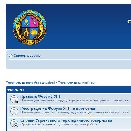
Ф
Список форумів
Переглянути теми без відповідей
•
Переглянути активні теми
ФОРУМ УГТ
Правила Форуму УГТ
Правила для учасників форуму Українського геральдичного товариства
Реєстрація на Форумі УГТ та пропозиції
Правила реєстрації та Пропозиції щодо змін і доповнень на форумі та сай
Справи Українського геральдичного товариства
Організаційні питання УГТ, проекти та плани роботи