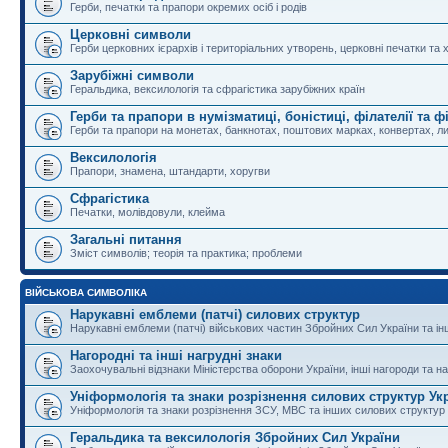
Герби, печатки та прапори окремих осіб і родів
Церковні символи
Герби церковних ієрархів і територіальних утворень, церковні печатки та 
Зарубіжні символи
Геральдика, вексилологія та сфрагістика зарубіжних країн
Герби та прапори в нумізматиці, боністиці, філателії та ф
Герби та прапори на монетах, банкнотах, поштових марках, конвертах, ли
Вексилологія
Прапори, знамена, штандарти, хоругви
Сфрагістика
Печатки, молівдовули, клейма
Загальні питання
Зміст символів; теорія та практика; проблеми
ВІЙСЬКОВА СИМВОЛІКА
Нарукавні емблеми (патчі) силових структур
Нарукавні емблеми (патчі) військових частин Збройних Сил України та і
Нагородні та інші нагрудні знаки
Заохочувальні відзнаки Міністерства оборони України, інші нагороди та на
Уніформологія та знаки розрізнення силових структур Ук
Уніформологія та знаки розрізнення ЗСУ, МВС та інших силових структур
Геральдика та вексилологія Збройних Сил України