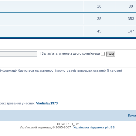
16
30
38
353
45
147
|
Запам'ятати мене з цього комп'ютера
я інформація базується на активності користувачів впродовж останніх 5 хвилин)
ареєстрований учасник:
Vladislav1973
Кома
POWERED_BY
Український переклад © 2005-2007
Українська підтримка phpBB