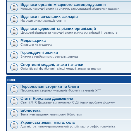
Відзнаки органів місцевого самоврядування
Колари, нагрудні знаки та значки, запроваджені місцевими радами
Відзнаки навчальних закладів
Нагрудні знаки закладів освіти
Відзнаки церковні та різних організацій
Церковні відзнаки та нагрудні знаки різних організацій і товариств
Медальєрика
Символи на медалях
Геральдичні значки
Значки з гербами міст, земель, держав
Спортивні медалі, знаки і значки
Олімпійські, футбольні та інші медалі, знаки та значки
РІЗНЕ
Персональні сторінки та блоги
Персональні сторінки учасників Форуму та членів УГТ
Статті Ярослава Дашкевича
Статті Я. Р. Дашкевича з тематики СІД і інших проблем форуму
Бібліотека
Тематичні видання, електронні бібліотеки
Українські землі, міста, села
Адміністративно-територіальний устрій, картографія, топоніміка