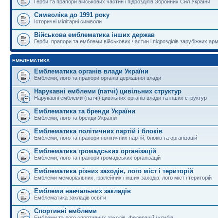
Герби та прапори військових частин і підрозділів Збройних Сил України
Символіка до 1991 року
Історичні мілітарні символи
Військова емблематика інших держав
Герби, прапори та емблеми військових частин і підрозділів зарубіжних армі
ЕМБЛЕМАТИКА
Емблематика органів влади України
Емблеми, лого та прапори органів державної влади
Нарукавні емблеми (патчі) цивільних структур
Нарукавні емблеми (патчі) цивільних органів влади та інших структур
Емблематика та бренди України
Емблеми, лого та бренди України
Емблематика політичних партій і блоків
Емблеми, лого та прапори політичних партій, блоків та організацій
Емблематика громадських організацій
Емблеми, лого та прапори громадських організацій
Емблематика різних заходів, лого міст і територій
Емблеми меморіальних, ювілейних і інших заходів, лого міст і територій
Емблеми навчальних закладів
Емблематика закладів освіти
Спортивні емблеми
Емблеми та лого спортивних заходів, федерацій і клубів