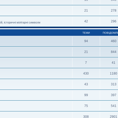
21
278
42
296
й, історичні мілітарні символи
ТЕМИ
ПОВІДОМЛ
94
460
21
844
7
41
430
1180
43
313
99
397
75
541
308
2901