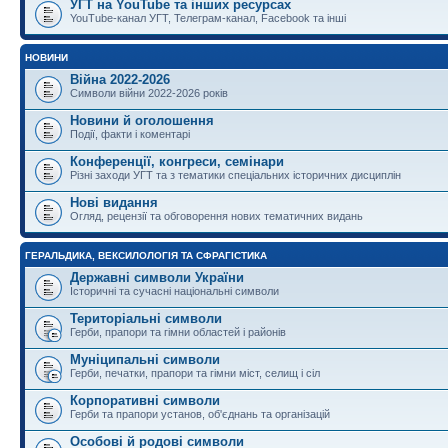
УГТ на YouTube та інших ресурсах
YouTube-канал УГТ, Телеграм-канал, Facebook та інші
НОВИНИ
Війна 2022-2026
Символи війни 2022-2026 років
Новини й оголошення
Події, факти і коментарі
Конференції, конгреси, семінари
Різні заходи УГТ та з тематики спеціальних історичних дисциплін
Нові видання
Огляд, рецензії та обговорення нових тематичних видань
ГЕРАЛЬДИКА, ВЕКСИЛОЛОГІЯ ТА СФРАГІСТИКА
Державні символи України
Історичні та сучасні національні символи
Територіальні символи
Герби, прапори та гімни областей і районів
Муніципальні символи
Герби, печатки, прапори та гімни міст, селищ і сіл
Корпоративні символи
Герби та прапори установ, об'єднань та організацій
Особові й родові символи