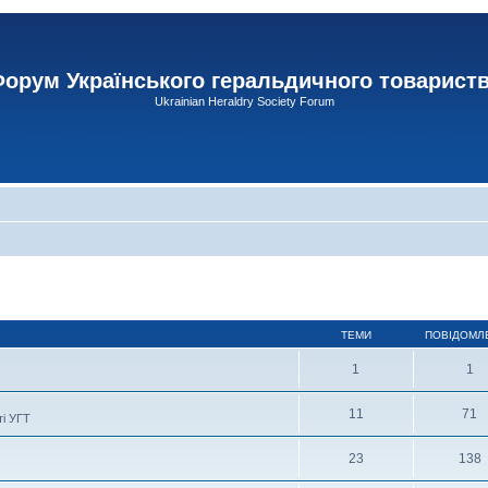
орум Українського геральдичного товарист
Ukrainian Heraldry Society Forum
ТЕМИ
ПОВІДОМЛ
1
1
11
71
ті УГТ
23
138