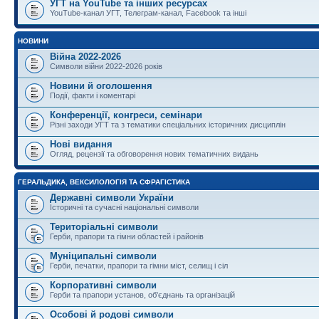
УГТ на YouTube та інших ресурсах
YouTube-канал УГТ, Телеграм-канал, Facebook та інші
НОВИНИ
Війна 2022-2026
Символи війни 2022-2026 років
Новини й оголошення
Події, факти і коментарі
Конференції, конгреси, семінари
Різні заходи УГТ та з тематики спеціальних історичних дисциплін
Нові видання
Огляд, рецензії та обговорення нових тематичних видань
ГЕРАЛЬДИКА, ВЕКСИЛОЛОГІЯ ТА СФРАГІСТИКА
Державні символи України
Історичні та сучасні національні символи
Територіальні символи
Герби, прапори та гімни областей і районів
Муніципальні символи
Герби, печатки, прапори та гімни міст, селищ і сіл
Корпоративні символи
Герби та прапори установ, об'єднань та організацій
Особові й родові символи