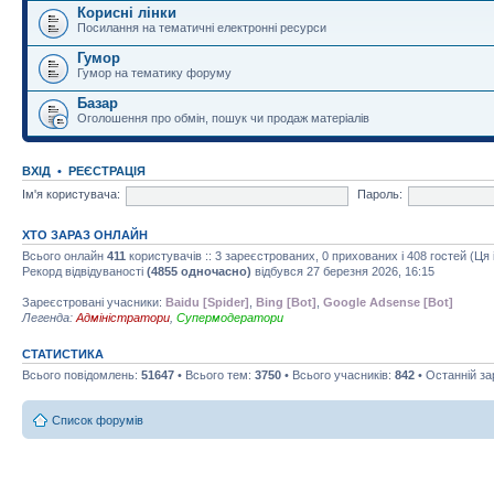
Корисні лінки
Посилання на тематичні електронні ресурси
Гумор
Гумор на тематику форуму
Базар
Оголошення про обмін, пошук чи продаж матеріалів
ВХІД
•
РЕЄСТРАЦІЯ
Ім'я користувача:
Пароль:
ХТО ЗАРАЗ ОНЛАЙН
Всього онлайн
411
користувачів :: 3 зареєстрованих, 0 прихованих і 408 гостей (Ця
Рекорд відвідуваності
(4855 одночасно)
відбувся 27 березня 2026, 16:15
Зареєстровані учасники:
Baidu [Spider]
,
Bing [Bot]
,
Google Adsense [Bot]
Легенда:
Адміністратори
,
Супермодератори
СТАТИСТИКА
Всього повідомлень:
51647
• Всього тем:
3750
• Всього учасників:
842
• Останній з
Список форумів