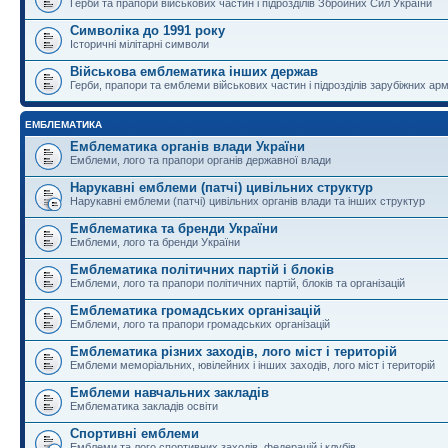
Герби та прапори військових частин і підрозділів Збройних Сил України
Символіка до 1991 року
Історичні мілітарні символи
Військова емблематика інших держав
Герби, прапори та емблеми військових частин і підрозділів зарубіжних армі
ЕМБЛЕМАТИКА
Емблематика органів влади України
Емблеми, лого та прапори органів державної влади
Нарукавні емблеми (патчі) цивільних структур
Нарукавні емблеми (патчі) цивільних органів влади та інших структур
Емблематика та бренди України
Емблеми, лого та бренди України
Емблематика політичних партій і блоків
Емблеми, лого та прапори політичних партій, блоків та організацій
Емблематика громадських організацій
Емблеми, лого та прапори громадських організацій
Емблематика різних заходів, лого міст і територій
Емблеми меморіальних, ювілейних і інших заходів, лого міст і територій
Емблеми навчальних закладів
Емблематика закладів освіти
Спортивні емблеми
Емблеми та лого спортивних заходів, федерацій і клубів