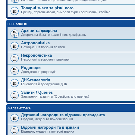
Товарні знаки та різні лого
Бренди, торгові марки, символи фірм і організацій, клейма
ГЕНЕАЛОГІЯ
Архіви та джерела
Джерельна база генеалогічних досліджень
Антропоніміка
Походження прізвищ та імен
Некрополістика
Некрополі, меморіали, цвинтарі
Родоводи
Дослідження родоводів
ДНК-генеалогія
Генеалогія й дослідження ДНК
Запити / Queries
Запитання та запити (Questions and queries)
ФАЛЕРИСТИКА
Державні нагороди та відзнаки президента
Ордени, медалі та почесні звання
Відомчі нагороди та відзнаки
Відзнаки, медалі та почесні звання