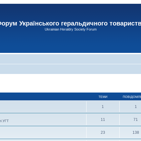
орум Українського геральдичного товарист
Ukrainian Heraldry Society Forum
ТЕМИ
ПОВІДОМЛ
1
1
11
71
ті УГТ
23
138