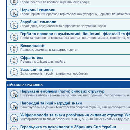
Герби, печатки та прапори окремих осіб і родів
Церковні символи
Герби церковних ієрархів і територіальних утворень, церковні печатки та 
Зарубіжні символи
Геральдика, вексилологія та сфрагістика зарубіжних країн
Герби та прапори в нумізматиці, боністиці, філателії та ф
Герби та прапори на монетах, банкнотах, поштових марках, конвертах, ли
Вексилологія
Прапори, знамена, штандарти, хоругви
Сфрагістика
Печатки, молівдовули, клейма
Загальні питання
Зміст символів; теорія та практика; проблеми
ВІЙСЬКОВА СИМВОЛІКА
Нарукавні емблеми (патчі) силових структур
Нарукавні емблеми (патчі) військових частин Збройних Сил України та і
Нагородні та інші нагрудні знаки
Заохочувальні відзнаки Міністерства оборони України, інші нагороди та на
Уніформологія та знаки розрізнення силових структур Ук
Уніформологія та знаки розрізнення ЗСУ, МВС та інших силових структур
Геральдика та вексилологія Збройних Сил України