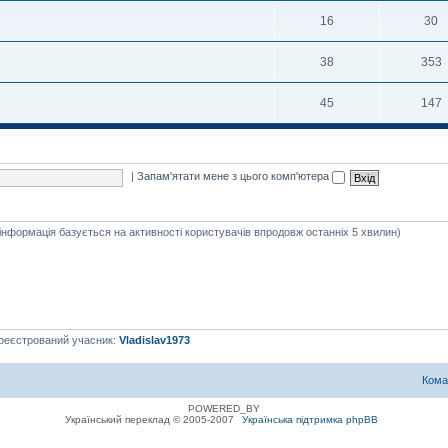
16
30
38
353
45
147
|
Запам'ятати мене з цього комп'ютера
 інформація базується на активності користувачів впродовж останніх 5 хвилин)
ареєстрований учасник:
Vladislav1973
Кома
POWERED_BY
Український переклад © 2005-2007
Українська підтримка phpBB