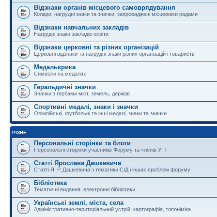
Відзнаки органів місцевого самоврядування
Колари, нагрудні знаки та значки, запроваджені місцевими радами
Відзнаки навчальних закладів
Нагрудні знаки закладів освіти
Відзнаки церковні та різних організацій
Церковні відзнаки та нагрудні знаки різних організацій і товариств
Медальєрика
Символи на медалях
Геральдичні значки
Значки з гербами міст, земель, держав
Спортивні медалі, знаки і значки
Олімпійські, футбольні та інші медалі, знаки та значки
РІЗНЕ
Персональні сторінки та блоги
Персональні сторінки учасників Форуму та членів УГТ
Статті Ярослава Дашкевича
Статті Я. Р. Дашкевича з тематики СІД і інших проблем форуму
Бібліотека
Тематичні видання, електронні бібліотеки
Українські землі, міста, села
Адміністративно-територіальний устрій, картографія, топоніміка