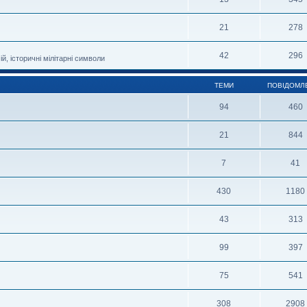
21
278
42
296
й, історичні мілітарні символи
ТЕМИ
ПОВІДОМЛ
94
460
21
844
7
41
430
1180
43
313
99
397
75
541
308
2908