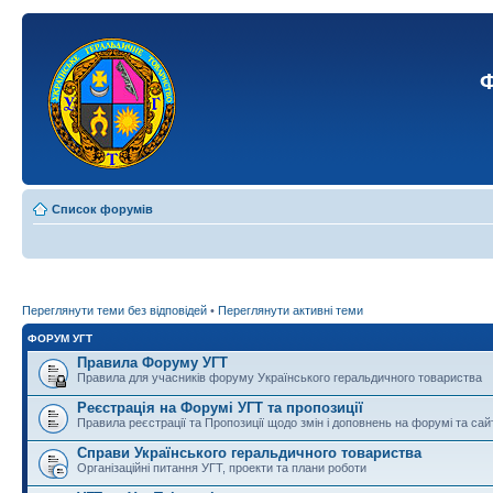
Ф
Список форумів
Переглянути теми без відповідей
•
Переглянути активні теми
ФОРУМ УГТ
Правила Форуму УГТ
Правила для учасників форуму Українського геральдичного товариства
Реєстрація на Форумі УГТ та пропозиції
Правила реєстрації та Пропозиції щодо змін і доповнень на форумі та сай
Справи Українського геральдичного товариства
Організаційні питання УГТ, проекти та плани роботи