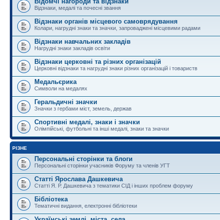
Відомчі нагороди та відзнаки
Відзнаки, медалі та почесні звання
Відзнаки органів місцевого самоврядування
Колари, нагрудні знаки та значки, запроваджені місцевими радами
Відзнаки навчальних закладів
Нагрудні знаки закладів освіти
Відзнаки церковні та різних організацій
Церковні відзнаки та нагрудні знаки різних організацій і товариств
Медальєрика
Символи на медалях
Геральдичні значки
Значки з гербами міст, земель, держав
Спортивні медалі, знаки і значки
Олімпійські, футбольні та інші медалі, знаки та значки
РІЗНЕ
Персональні сторінки та блоги
Персональні сторінки учасників Форуму та членів УГТ
Статті Ярослава Дашкевича
Статті Я. Р. Дашкевича з тематики СІД і інших проблем форуму
Бібліотека
Тематичні видання, електронні бібліотеки
Українські землі, міста, села