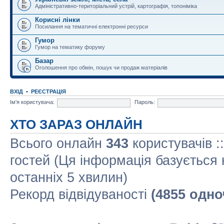
Адміністративно-територіальний устрій, картографія, топоніміка
Корисні лінки
Посилання на тематичні електронні ресурси
Гумор
Гумор на тематику форуму
Базар
Оголошення про обмін, пошук чи продаж матеріалів
ВХІД
•
РЕЄСТРАЦІЯ
Ім'я користувача:
Пароль:
ХТО ЗАРАЗ ОНЛАЙН
Всього онлайн
343
користувачів :
гостей (Ця інформація базується 
останніх 5 хвилин)
Рекорд відвідуваності
(4855 одно