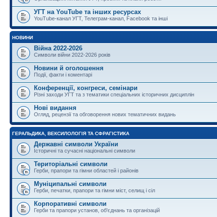
УГТ на YouTube та інших ресурсах
YouTube-канал УГТ, Телеграм-канал, Facebook та інші
НОВИНИ
Війна 2022-2026
Символи війни 2022-2026 років
Новини й оголошення
Події, факти і коментарі
Конференції, конгреси, семінари
Різні заходи УГТ та з тематики спеціальних історичних дисциплін
Нові видання
Огляд, рецензії та обговорення нових тематичних видань
ГЕРАЛЬДИКА, ВЕКСИЛОЛОГІЯ ТА СФРАГІСТИКА
Державні символи України
Історичні та сучасні національні символи
Територіальні символи
Герби, прапори та гімни областей і районів
Муніципальні символи
Герби, печатки, прапори та гімни міст, селищ і сіл
Корпоративні символи
Герби та прапори установ, об'єднань та організацій