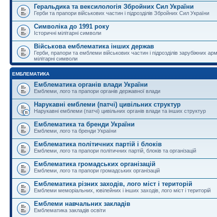
Геральдика та вексилологія Збройних Сил України
Герби та прапори військових частин і підрозділів Збройних Сил України
Символіка до 1991 року
Історичні мілітарні символи
Військова емблематика інших держав
Герби, прапори та емблеми військових частин і підрозділів зарубіжних армі
мілітарні символи
ЕМБЛЕМАТИКА
Емблематика органів влади України
Емблеми, лого та прапори органів державної влади
Нарукавні емблеми (патчі) цивільних структур
Нарукавні емблеми (патчі) цивільних органів влади та інших структур
Емблематика та бренди України
Емблеми, лого та бренди України
Емблематика політичних партій і блоків
Емблеми, лого та прапори політичних партій, блоків та організацій
Емблематика громадських організацій
Емблеми, лого та прапори громадських організацій
Емблематика різних заходів, лого міст і територій
Емблеми меморіальних, ювілейних і інших заходів, лого міст і територій
Емблеми навчальних закладів
Емблематика закладів освіти