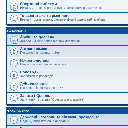
Спортивні емблеми
Емблеми та лого спортивних заходів, федерацій і клубів
Товарні знаки та різні лого
Бренди, торгові марки, символи фірм і організацій, клейма
ГЕНЕАЛОГІЯ
Архіви та джерела
Джерельна база генеалогічних досліджень
Антропоніміка
Походження прізвищ та імен
Некрополістика
Некрополі, меморіали, цвинтарі
Родоводи
Дослідження родоводів
ДНК-генеалогія
Генеалогія й дослідження ДНК
Запити / Queries
Запитання та запити (Questions and queries)
ФАЛЕРИСТИКА
Державні нагороди та відзнаки президента
Ордени, медалі та почесні звання