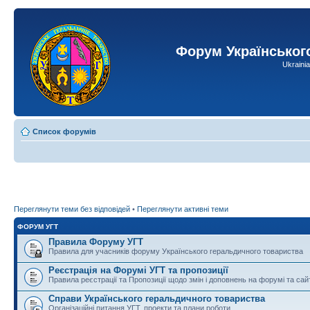
Форум Українськог
Ukraini
Список форумів
Переглянути теми без відповідей
•
Переглянути активні теми
ФОРУМ УГТ
Правила Форуму УГТ
Правила для учасників форуму Українського геральдичного товариства
Реєстрація на Форумі УГТ та пропозиції
Правила реєстрації та Пропозиції щодо змін і доповнень на форумі та сай
Справи Українського геральдичного товариства
Організаційні питання УГТ, проекти та плани роботи