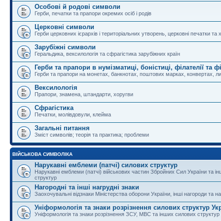
Особові й родові символи
Герби, печатки та прапори окремих осіб і родів
Церковні символи
Герби церковних ієрархів і територіальних утворень, церковні печатки та 
Зарубіжні символи
Геральдика, вексилологія та сфрагістика зарубіжних країн
Герби та прапори в нумізматиці, боністиці, філателії та ф
Герби та прапори на монетах, банкнотах, поштових марках, конвертах, ли
Вексилологія
Прапори, знамена, штандарти, хоругви
Сфрагістика
Печатки, молівдовули, клейма
Загальні питання
Зміст символів; теорія та практика; проблеми
ВІЙСЬКОВА СИМВОЛІКА
Нарукавні емблеми (патчі) силових структур
Нарукавні емблеми (патчі) військових частин Збройних Сил України та і
структур
Нагородні та інші нагрудні знаки
Заохочувальні відзнаки Міністерства оборони України, інші нагороди та на
Уніформологія та знаки розрізнення силових структур Ук
Уніформологія та знаки розрізнення ЗСУ, МВС та інших силових структур