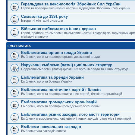
Геральдика та вексилологія Збройних Сил України
Герби та прапори військових частин і підрозділів Збройних Сил України
Символіка до 1991 року
Історичні мілітарні символи
Військова емблематика інших держав
Герби, прапори та емблеми військових частин і підрозділів зарубіжних армі
мілітарні символи
ЕМБЛЕМАТИКА
Емблематика органів влади України
Емблеми, лого та прапори органів державної влади
Нарукавні емблеми (патчі) цивільних структур
Нарукавні емблеми (патчі) цивільних органів влади та інших структур
Емблематика та бренди України
Емблеми, лого та бренди України
Емблематика політичних партій і блоків
Емблеми, лого та прапори політичних партій, блоків та організацій
Емблематика громадських організацій
Емблеми, лого та прапори громадських організацій
Емблематика різних заходів, лого міст і територій
Емблеми меморіальних, ювілейних і інших заходів, лого міст і територій
Емблеми навчальних закладів
Емблематика закладів освіти