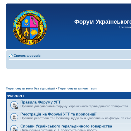
Форум Українськог
Ukraini
Список форумів
Переглянути теми без відповідей
•
Переглянути активні теми
ФОРУМ УГТ
Правила Форуму УГТ
Правила для учасників форуму Українського геральдичного товариства
Реєстрація на Форумі УГТ та пропозиції
Правила реєстрації та Пропозиції щодо змін і доповнень на форумі та сай
Справи Українського геральдичного товариства
Організаційні питання УГТ, проекти та плани роботи