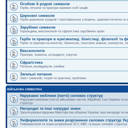
Особові й родові символи
Герби, печатки та прапори окремих осіб і родів
Церковні символи
Герби церковних ієрархів і територіальних утворень, церковні печатки та 
Зарубіжні символи
Геральдика, вексилологія та сфрагістика зарубіжних країн
Герби та прапори в нумізматиці, боністиці, філателії та ф
Герби та прапори на монетах, банкнотах, поштових марках, конвертах, ли
Вексилологія
Прапори, знамена, штандарти, хоругви
Сфрагістика
Печатки, молівдовули, клейма
Загальні питання
Зміст символів; теорія та практика; проблеми
ВІЙСЬКОВА СИМВОЛІКА
Нарукавні емблеми (патчі) силових структур
Нарукавні емблеми (патчі) військових частин Збройних Сил України та і
структур
Нагородні та інші нагрудні знаки
Заохочувальні відзнаки Міністерства оборони України, інші нагороди та на
Уніформологія та знаки розрізнення силових структур Ук
Уніформологія та знаки розрізнення ЗСУ, МВС та інших силових структур