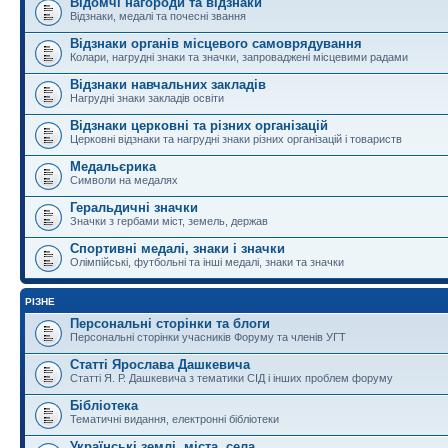
Відомчі нагороди та відзнаки
Відзнаки, медалі та почесні звання
Відзнаки органів місцевого самоврядування
Колари, нагрудні знаки та значки, запроваджені місцевими радами
Відзнаки навчальних закладів
Нагрудні знаки закладів освіти
Відзнаки церковні та різних організацій
Церковні відзнаки та нагрудні знаки різних організацій і товариств
Медальєрика
Символи на медалях
Геральдичні значки
Значки з гербами міст, земель, держав
Спортивні медалі, знаки і значки
Олімпійські, футбольні та інші медалі, знаки та значки
РІЗНЕ
Персональні сторінки та блоги
Персональні сторінки учасників Форуму та членів УГТ
Статті Ярослава Дашкевича
Статті Я. Р. Дашкевича з тематики СІД і інших проблем форуму
Бібліотека
Тематичні видання, електронні бібліотеки
Українські землі, міста, села