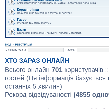
Адміністративно-територіальний устрій, картографія, топоніміка
Корисні лінки
Посилання на тематичні електронні ресурси
Гумор
Гумор на тематику форуму
Базар
Оголошення про обмін, пошук чи продаж матеріалів
ВХІД
•
РЕЄСТРАЦІЯ
Ім'я користувача:
Пароль:
ХТО ЗАРАЗ ОНЛАЙН
Всього онлайн
701
користувачів :
гостей (Ця інформація базується 
останніх 5 хвилин)
Рекорд відвідуваності
(4855 одно