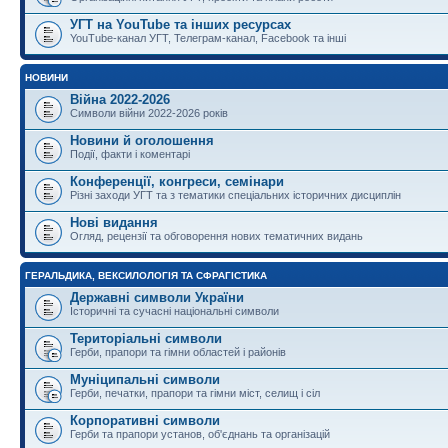
УГТ на YouTube та інших ресурсах
YouTube-канал УГТ, Телеграм-канал, Facebook та інші
НОВИНИ
Війна 2022-2026
Символи війни 2022-2026 років
Новини й оголошення
Події, факти і коментарі
Конференції, конгреси, семінари
Різні заходи УГТ та з тематики спеціальних історичних дисциплін
Нові видання
Огляд, рецензії та обговорення нових тематичних видань
ГЕРАЛЬДИКА, ВЕКСИЛОЛОГІЯ ТА СФРАГІСТИКА
Державні символи України
Історичні та сучасні національні символи
Територіальні символи
Герби, прапори та гімни областей і районів
Муніципальні символи
Герби, печатки, прапори та гімни міст, селищ і сіл
Корпоративні символи
Герби та прапори установ, об'єднань та організацій