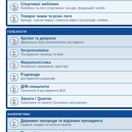
Спортивні емблеми
Емблеми та лого спортивних заходів, федерацій і клубів
Товарні знаки та різні лого
Бренди, торгові марки, символи фірм і організацій, клейма
ГЕНЕАЛОГІЯ
Архіви та джерела
Джерельна база генеалогічних досліджень
Антропоніміка
Походження прізвищ та імен
Некрополістика
Некрополі, меморіали, цвинтарі
Родоводи
Дослідження родоводів
ДНК-генеалогія
Генеалогія й дослідження ДНК
Запити / Queries
Запитання та запити (Questions and queries)
ФАЛЕРИСТИКА
Державні нагороди та відзнаки президента
Ордени, медалі та почесні звання