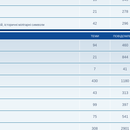
21
278
42
296
й, історичні мілітарні символи
ТЕМИ
ПОВІДОМЛ
94
460
21
844
7
41
430
1180
43
313
99
397
75
541
308
2901