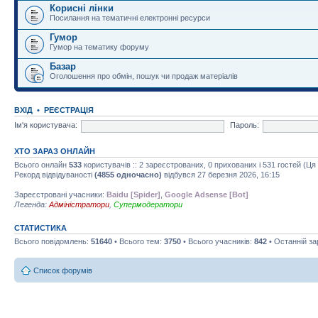
Корисні лінки
Посилання на тематичні електронні ресурси
Гумор
Гумор на тематику форуму
Базар
Оголошення про обмін, пошук чи продаж матеріалів
ВХІД
•
РЕЄСТРАЦІЯ
Ім'я користувача:
Пароль:
ХТО ЗАРАЗ ОНЛАЙН
Всього онлайн
533
користувачів :: 2 зареєстрованих, 0 прихованих і 531 гостей (Ц
Рекорд відвідуваності
(4855 одночасно)
відбувся 27 березня 2026, 16:15
Зареєстровані учасники:
Baidu [Spider]
,
Google Adsense [Bot]
Легенда:
Адміністратори
,
Супермодератори
СТАТИСТИКА
Всього повідомлень:
51640
• Всього тем:
3750
• Всього учасників:
842
• Останній з
Список форумів