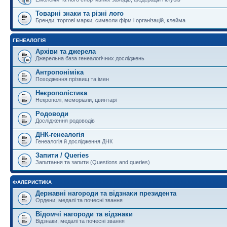
Товарні знаки та різні лого
Бренди, торгові марки, символи фірм і організацій, клейма
ГЕНЕАЛОГІЯ
Архіви та джерела
Джерельна база генеалогічних досліджень
Антропоніміка
Походження прізвищ та імен
Некрополістика
Некрополі, меморіали, цвинтарі
Родоводи
Дослідження родоводів
ДНК-генеалогія
Генеалогія й дослідження ДНК
Запити / Queries
Запитання та запити (Questions and queries)
ФАЛЕРИСТИКА
Державні нагороди та відзнаки президента
Ордени, медалі та почесні звання
Відомчі нагороди та відзнаки
Відзнаки, медалі та почесні звання