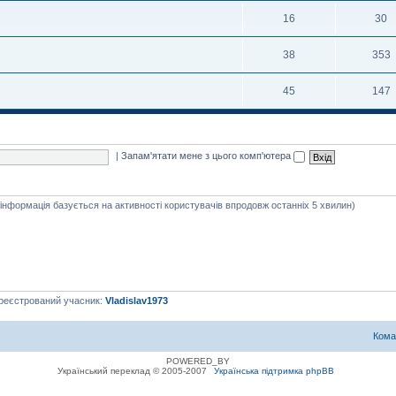
16
30
38
353
45
147
|
Запам'ятати мене з цього комп'ютера
я інформація базується на активності користувачів впродовж останніх 5 хвилин)
ареєстрований учасник:
Vladislav1973
Кома
POWERED_BY
Український переклад © 2005-2007
Українська підтримка phpBB