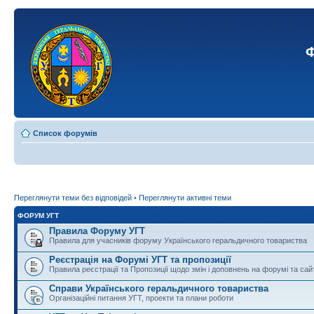
Ф
Список форумів
Переглянути теми без відповідей
•
Переглянути активні теми
ФОРУМ УГТ
Правила Форуму УГТ
Правила для учасників форуму Українського геральдичного товариства
Реєстрація на Форумі УГТ та пропозиції
Правила реєстрації та Пропозиції щодо змін і доповнень на форумі та сай
Справи Українського геральдичного товариства
Організаційні питання УГТ, проекти та плани роботи