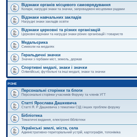
Відзнаки органів місцевого самоврядування
Колари, нагрудні знаки та значки, запроваджені місцевими радами
Відзнаки навчальних закладів
Нагрудні знаки закладів освіти
Відзнаки церковні та різних організацій
Церковні відзнаки та нагрудні знаки різних організацій і товариств
Медальєрика
Символи на медалях
Геральдичні значки
Значки з гербами міст, земель, держав
Спортивні медалі, знаки і значки
Олімпійські, футбольні та інші медалі, знаки та значки
РІЗНЕ
Персональні сторінки та блоги
Персональні сторінки учасників Форуму та членів УГТ
Статті Ярослава Дашкевича
Статті Я. Р. Дашкевича з тематики СІД і інших проблем форуму
Бібліотека
Тематичні видання, електронні бібліотеки
Українські землі, міста, села
Адміністративно-територіальний устрій, картографія, топоніміка