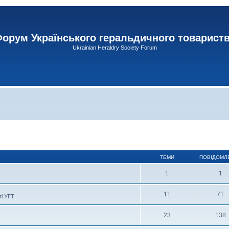
орум Українського геральдичного товарист
Ukrainian Heraldry Society Forum
ТЕМИ
ПОВІДОМЛ
1
1
11
71
ті УГТ
23
138