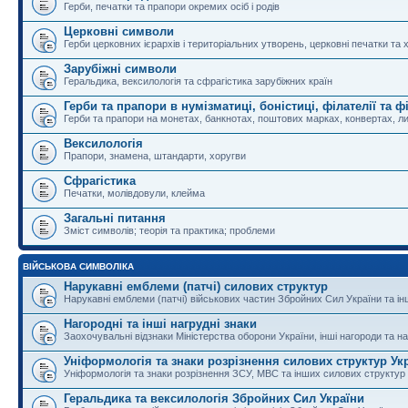
Герби, печатки та прапори окремих осіб і родів
Церковні символи
Герби церковних ієрархів і територіальних утворень, церковні печатки та 
Зарубіжні символи
Геральдика, вексилологія та сфрагістика зарубіжних країн
Герби та прапори в нумізматиці, боністиці, філателії та ф
Герби та прапори на монетах, банкнотах, поштових марках, конвертах, ли
Вексилологія
Прапори, знамена, штандарти, хоругви
Сфрагістика
Печатки, молівдовули, клейма
Загальні питання
Зміст символів; теорія та практика; проблеми
ВІЙСЬКОВА СИМВОЛІКА
Нарукавні емблеми (патчі) силових структур
Нарукавні емблеми (патчі) військових частин Збройних Сил України та і
Нагородні та інші нагрудні знаки
Заохочувальні відзнаки Міністерства оборони України, інші нагороди та на
Уніформологія та знаки розрізнення силових структур Ук
Уніформологія та знаки розрізнення ЗСУ, МВС та інших силових структур
Геральдика та вексилологія Збройних Сил України