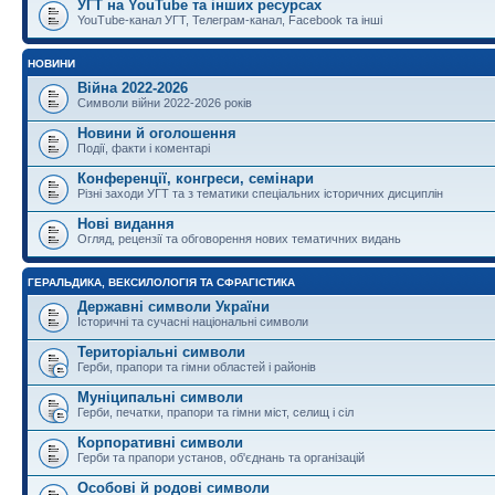
УГТ на YouTube та інших ресурсах
YouTube-канал УГТ, Телеграм-канал, Facebook та інші
НОВИНИ
Війна 2022-2026
Символи війни 2022-2026 років
Новини й оголошення
Події, факти і коментарі
Конференції, конгреси, семінари
Різні заходи УГТ та з тематики спеціальних історичних дисциплін
Нові видання
Огляд, рецензії та обговорення нових тематичних видань
ГЕРАЛЬДИКА, ВЕКСИЛОЛОГІЯ ТА СФРАГІСТИКА
Державні символи України
Історичні та сучасні національні символи
Територіальні символи
Герби, прапори та гімни областей і районів
Муніципальні символи
Герби, печатки, прапори та гімни міст, селищ і сіл
Корпоративні символи
Герби та прапори установ, об'єднань та організацій
Особові й родові символи