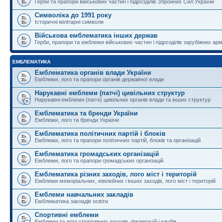
Герби та прапори військових частин і підрозділів Збройних Сил України
Символіка до 1991 року
Історичні мілітарні символи
Військова емблематика інших держав
Герби, прапори та емблеми військових частин і підрозділів зарубіжних армі
ЕМБЛЕМАТИКА
Емблематика органів влади України
Емблеми, лого та прапори органів державної влади
Нарукавні емблеми (патчі) цивільних структур
Нарукавні емблеми (патчі) цивільних органів влади та інших структур
Емблематика та бренди України
Емблеми, лого та бренди України
Емблематика політичних партій і блоків
Емблеми, лого та прапори політичних партій, блоків та організацій
Емблематика громадських організацій
Емблеми, лого та прапори громадських організацій
Емблематика різних заходів, лого міст і територій
Емблеми меморіальних, ювілейних і інших заходів, лого міст і територій
Емблеми навчальних закладів
Емблематика закладів освіти
Спортивні емблеми
Емблеми та лого спортивних заходів, федерацій і клубів