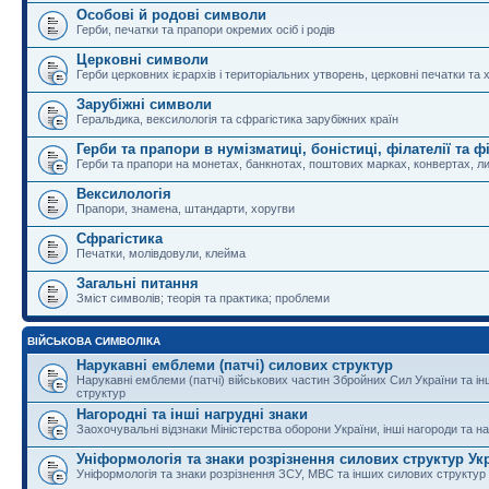
Особові й родові символи
Герби, печатки та прапори окремих осіб і родів
Церковні символи
Герби церковних ієрархів і територіальних утворень, церковні печатки та 
Зарубіжні символи
Геральдика, вексилологія та сфрагістика зарубіжних країн
Герби та прапори в нумізматиці, боністиці, філателії та ф
Герби та прапори на монетах, банкнотах, поштових марках, конвертах, ли
Вексилологія
Прапори, знамена, штандарти, хоругви
Сфрагістика
Печатки, молівдовули, клейма
Загальні питання
Зміст символів; теорія та практика; проблеми
ВІЙСЬКОВА СИМВОЛІКА
Нарукавні емблеми (патчі) силових структур
Нарукавні емблеми (патчі) військових частин Збройних Сил України та і
структур
Нагородні та інші нагрудні знаки
Заохочувальні відзнаки Міністерства оборони України, інші нагороди та на
Уніформологія та знаки розрізнення силових структур Ук
Уніформологія та знаки розрізнення ЗСУ, МВС та інших силових структур