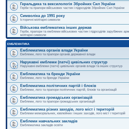
Геральдика та вексилологія Збройних Сил України
Герби та прапори військових частин і підрозділів Збройних Сил України
Символіка до 1991 року
Історичні мілітарні символи
Військова емблематика інших держав
Герби, прапори та емблеми військових частин і підрозділів зарубіжних армі
мілітарні символи
ЕМБЛЕМАТИКА
Емблематика органів влади України
Емблеми, лого та прапори органів державної влади
Нарукавні емблеми (патчі) цивільних структур
Нарукавні емблеми (патчі) цивільних органів влади та інших структур
Емблематика та бренди України
Емблеми, лого та бренди України
Емблематика політичних партій і блоків
Емблеми, лого та прапори політичних партій, блоків та організацій
Емблематика громадських організацій
Емблеми, лого та прапори громадських організацій
Емблематика різних заходів, лого міст і територій
Емблеми меморіальних, ювілейних і інших заходів, лого міст і територій
Емблеми навчальних закладів
Емблематика закладів освіти