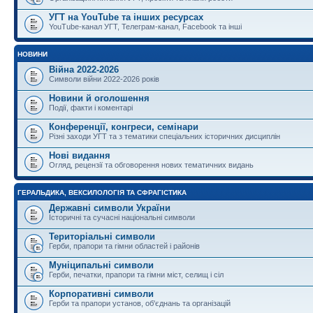
УГТ на YouTube та інших ресурсах
YouTube-канал УГТ, Телеграм-канал, Facebook та інші
НОВИНИ
Війна 2022-2026
Символи війни 2022-2026 років
Новини й оголошення
Події, факти і коментарі
Конференції, конгреси, семінари
Різні заходи УГТ та з тематики спеціальних історичних дисциплін
Нові видання
Огляд, рецензії та обговорення нових тематичних видань
ГЕРАЛЬДИКА, ВЕКСИЛОЛОГІЯ ТА СФРАГІСТИКА
Державні символи України
Історичні та сучасні національні символи
Територіальні символи
Герби, прапори та гімни областей і районів
Муніципальні символи
Герби, печатки, прапори та гімни міст, селищ і сіл
Корпоративні символи
Герби та прапори установ, об'єднань та організацій