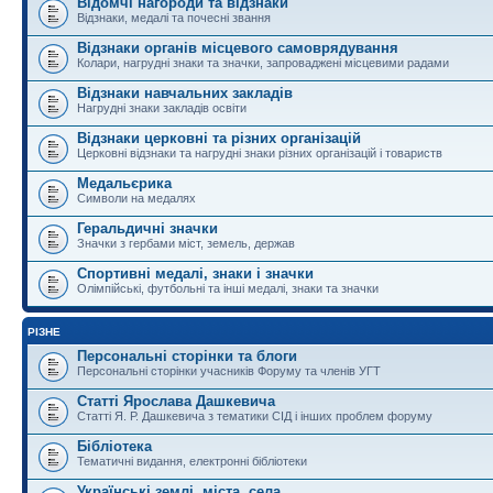
Відомчі нагороди та відзнаки
Відзнаки, медалі та почесні звання
Відзнаки органів місцевого самоврядування
Колари, нагрудні знаки та значки, запроваджені місцевими радами
Відзнаки навчальних закладів
Нагрудні знаки закладів освіти
Відзнаки церковні та різних організацій
Церковні відзнаки та нагрудні знаки різних організацій і товариств
Медальєрика
Символи на медалях
Геральдичні значки
Значки з гербами міст, земель, держав
Спортивні медалі, знаки і значки
Олімпійські, футбольні та інші медалі, знаки та значки
РІЗНЕ
Персональні сторінки та блоги
Персональні сторінки учасників Форуму та членів УГТ
Статті Ярослава Дашкевича
Статті Я. Р. Дашкевича з тематики СІД і інших проблем форуму
Бібліотека
Тематичні видання, електронні бібліотеки
Українські землі, міста, села