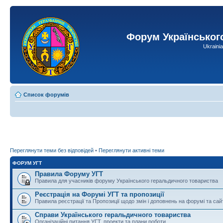
Форум Українськог
Ukraini
Список форумів
Переглянути теми без відповідей
•
Переглянути активні теми
ФОРУМ УГТ
Правила Форуму УГТ
Правила для учасників форуму Українського геральдичного товариства
Реєстрація на Форумі УГТ та пропозиції
Правила реєстрації та Пропозиції щодо змін і доповнень на форумі та сай
Справи Українського геральдичного товариства
Організаційні питання УГТ, проекти та плани роботи