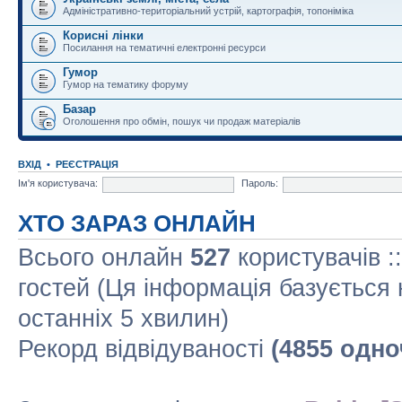
Адміністративно-територіальний устрій, картографія, топоніміка
Корисні лінки
Посилання на тематичні електронні ресурси
Гумор
Гумор на тематику форуму
Базар
Оголошення про обмін, пошук чи продаж матеріалів
ВХІД
•
РЕЄСТРАЦІЯ
Ім'я користувача:
Пароль:
ХТО ЗАРАЗ ОНЛАЙН
Всього онлайн
527
користувачів :
гостей (Ця інформація базується 
останніх 5 хвилин)
Рекорд відвідуваності
(4855 одно