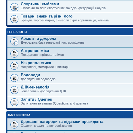
Спортивні емблеми
Емблеми та лого спортивних заходів, федерацій і клубів
Товарні знаки та різні лого
Бренди, торгові марки, символи фірм і організацій, клейма
ГЕНЕАЛОГІЯ
Архіви та джерела
Джерельна база генеалогічних досліджень
Антропоніміка
Походження прізвищ та імен
Некрополістика
Некрополі, меморіали, цвинтарі
Родоводи
Дослідження родоводів
ДНК-генеалогія
Генеалогія й дослідження ДНК
Запити / Queries
Запитання та запити (Questions and queries)
ФАЛЕРИСТИКА
Державні нагороди та відзнаки президента
Ордени, медалі та почесні звання