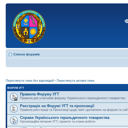
Ф
Список форумів
Переглянути теми без відповідей
•
Переглянути активні теми
ФОРУМ УГТ
Правила Форуму УГТ
Правила для учасників форуму Українського геральдичного товариства
Реєстрація на Форумі УГТ та пропозиції
Правила реєстрації та Пропозиції щодо змін і доповнень на форумі та сай
Справи Українського геральдичного товариства
Організаційні питання УГТ, проекти та плани роботи