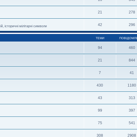
21
278
42
296
й, історичні мілітарні символи
ТЕМИ
ПОВІДОМЛ
94
460
21
844
7
41
430
1180
43
313
99
397
75
541
308
2908