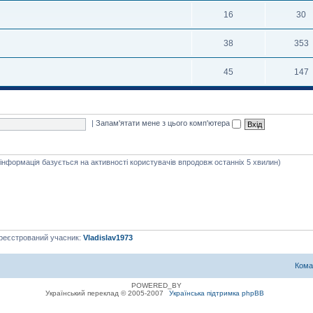
16
30
38
353
45
147
|
Запам'ятати мене з цього комп'ютера
я інформація базується на активності користувачів впродовж останніх 5 хвилин)
ареєстрований учасник:
Vladislav1973
Кома
POWERED_BY
Український переклад © 2005-2007
Українська підтримка phpBB