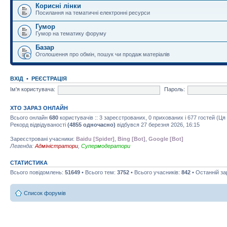
Корисні лінки
Посилання на тематичні електронні ресурси
Гумор
Гумор на тематику форуму
Базар
Оголошення про обмін, пошук чи продаж матеріалів
ВХІД
•
РЕЄСТРАЦІЯ
Ім'я користувача:
Пароль:
ХТО ЗАРАЗ ОНЛАЙН
Всього онлайн
680
користувачів :: 3 зареєстрованих, 0 прихованих і 677 гостей (Ц
Рекорд відвідуваності
(4855 одночасно)
відбувся 27 березня 2026, 16:15
Зареєстровані учасники:
Baidu [Spider]
,
Bing [Bot]
,
Google [Bot]
Легенда:
Адміністратори
,
Супермодератори
СТАТИСТИКА
Всього повідомлень:
51649
• Всього тем:
3752
• Всього учасників:
842
• Останній з
Список форумів