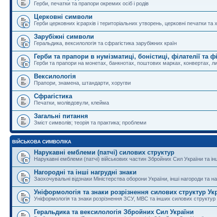
Герби, печатки та прапори окремих осіб і родів
Церковні символи
Герби церковних ієрархів і територіальних утворень, церковні печатки та 
Зарубіжні символи
Геральдика, вексилологія та сфрагістика зарубіжних країн
Герби та прапори в нумізматиці, боністиці, філателії та ф
Герби та прапори на монетах, банкнотах, поштових марках, конвертах, ли
Вексилологія
Прапори, знамена, штандарти, хоругви
Сфрагістика
Печатки, молівдовули, клейма
Загальні питання
Зміст символів; теорія та практика; проблеми
ВІЙСЬКОВА СИМВОЛІКА
Нарукавні емблеми (патчі) силових структур
Нарукавні емблеми (патчі) військових частин Збройних Сил України та і
Нагородні та інші нагрудні знаки
Заохочувальні відзнаки Міністерства оборони України, інші нагороди та на
Уніформологія та знаки розрізнення силових структур Ук
Уніформологія та знаки розрізнення ЗСУ, МВС та інших силових структур
Геральдика та вексилологія Збройних Сил України