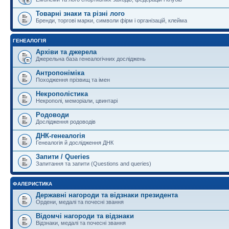
Товарні знаки та різні лого
Бренди, торгові марки, символи фірм і організацій, клейма
ГЕНЕАЛОГІЯ
Архіви та джерела
Джерельна база генеалогічних досліджень
Антропоніміка
Походження прізвищ та імен
Некрополістика
Некрополі, меморіали, цвинтарі
Родоводи
Дослідження родоводів
ДНК-генеалогія
Генеалогія й дослідження ДНК
Запити / Queries
Запитання та запити (Questions and queries)
ФАЛЕРИСТИКА
Державні нагороди та відзнаки президента
Ордени, медалі та почесні звання
Відомчі нагороди та відзнаки
Відзнаки, медалі та почесні звання