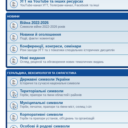
УГТ на YouTube та інших ресурсах
YouTube-канал УГТ, Телеграм-канал, Facebook та інші
НОВИНИ
Війна 2022-2026
Символи війни 2022-2026 років
Новини й оголошення
Події, факти і коментарі
Конференції, конгреси, семінари
Різні заходи УГТ та з тематики спеціальних історичних дисциплін
Нові видання
Огляд, рецензії та обговорення нових тематичних видань
ГЕРАЛЬДИКА, ВЕКСИЛОЛОГІЯ ТА СФРАГІСТИКА
Державні символи України
Історичні та сучасні національні символи
Територіальні символи
Герби, прапори та гімни областей і районів
Муніципальні символи
Герби, печатки, прапори та гімни міст, селищ і сіл
Корпоративні символи
Герби та прапори установ, об'єднань та організацій
Особові й родові символи