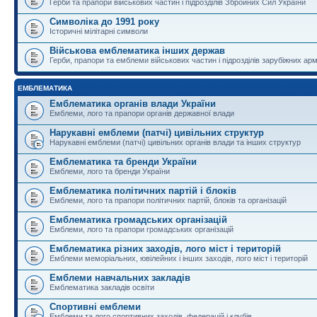
Герби та прапори військових частин і підрозділів Збройних Сил України
Символіка до 1991 року
Історичні мілітарні символи
Військова емблематика інших держав
Герби, прапори та емблеми військових частин і підрозділів зарубіжних армі
ЕМБЛЕМАТИКА
Емблематика органів влади України
Емблеми, лого та прапори органів державної влади
Нарукавні емблеми (патчі) цивільних структур
Нарукавні емблеми (патчі) цивільних органів влади та інших структур
Емблематика та бренди України
Емблеми, лого та бренди України
Емблематика політичних партій і блоків
Емблеми, лого та прапори політичних партій, блоків та організацій
Емблематика громадських організацій
Емблеми, лого та прапори громадських організацій
Емблематика різних заходів, лого міст і територій
Емблеми меморіальних, ювілейних і інших заходів, лого міст і територій
Емблеми навчальних закладів
Емблематика закладів освіти
Спортивні емблеми
Емблеми та лого спортивних заходів, федерацій і клубів