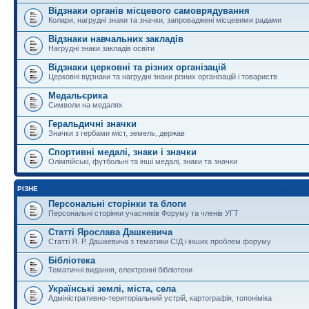
Відзнаки органів місцевого самоврядування
Колари, нагрудні знаки та значки, запроваджені місцевими радами
Відзнаки навчальних закладів
Нагрудні знаки закладів освіти
Відзнаки церковні та різних організацій
Церковні відзнаки та нагрудні знаки різних організацій і товариств
Медальєрика
Символи на медалях
Геральдичні значки
Значки з гербами міст, земель, держав
Спортивні медалі, знаки і значки
Олімпійські, футбольні та інші медалі, знаки та значки
РІЗНЕ
Персональні сторінки та блоги
Персональні сторінки учасників Форуму та членів УГТ
Статті Ярослава Дашкевича
Статті Я. Р. Дашкевича з тематики СІД і інших проблем форуму
Бібліотека
Тематичні видання, електронні бібліотеки
Українські землі, міста, села
Адміністративно-територіальний устрій, картографія, топоніміка