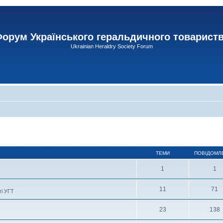
орум Українського геральдичного товарист
Ukrainian Heraldry Society Forum
ТЕМИ
ПОВІДОМЛ
1
1
11
71
ті УГТ
23
138