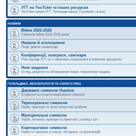
УГТ на YouTube та інших ресурсах
YouTube-канал УГТ, Телеграм-канал, Facebook та інші
НОВИНИ
Війна 2022-2026
Символи війни 2022-2026 років
Новини й оголошення
Події, факти і коментарі
Конференції, конгреси, семінари
Різні заходи УГТ та з тематики спеціальних історичних дисциплін
Нові видання
Огляд, рецензії та обговорення нових тематичних видань
ГЕРАЛЬДИКА, ВЕКСИЛОЛОГІЯ ТА СФРАГІСТИКА
Державні символи України
Історичні та сучасні національні символи
Територіальні символи
Герби, прапори та гімни областей і районів
Муніципальні символи
Герби, печатки, прапори та гімни міст, селищ і сіл
Корпоративні символи
Герби та прапори установ, об'єднань та організацій