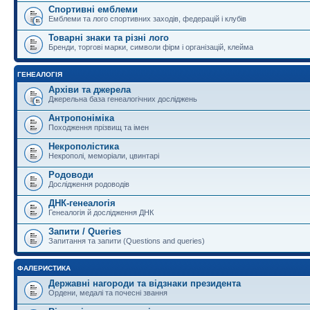
Спортивні емблеми
Емблеми та лого спортивних заходів, федерацій і клубів
Товарні знаки та різні лого
Бренди, торгові марки, символи фірм і організацій, клейма
ГЕНЕАЛОГІЯ
Архіви та джерела
Джерельна база генеалогічних досліджень
Антропоніміка
Походження прізвищ та імен
Некрополістика
Некрополі, меморіали, цвинтарі
Родоводи
Дослідження родоводів
ДНК-генеалогія
Генеалогія й дослідження ДНК
Запити / Queries
Запитання та запити (Questions and queries)
ФАЛЕРИСТИКА
Державні нагороди та відзнаки президента
Ордени, медалі та почесні звання