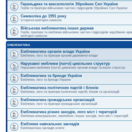
Геральдика та вексилологія Збройних Сил України
Герби та прапори військових частин і підрозділів Збройних Сил України
Символіка до 1991 року
Історичні мілітарні символи
Військова емблематика інших держав
Герби, прапори та емблеми військових частин і підрозділів зарубіжних армі
мілітарні символи
ЕМБЛЕМАТИКА
Емблематика органів влади України
Емблеми, лого та прапори органів державної влади
Нарукавні емблеми (патчі) цивільних структур
Нарукавні емблеми (патчі) цивільних органів влади та інших структур
Емблематика та бренди України
Емблеми, лого та бренди України
Емблематика політичних партій і блоків
Емблеми, лого та прапори політичних партій, блоків та організацій
Емблематика громадських організацій
Емблеми, лого та прапори громадських організацій
Емблематика різних заходів, лого міст і територій
Емблеми меморіальних, ювілейних і інших заходів, лого міст і територій
Емблеми навчальних закладів
Емблематика закладів освіти