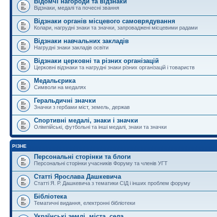
Відомчі нагороди та відзнаки
Відзнаки, медалі та почесні звання
Відзнаки органів місцевого самоврядування
Колари, нагрудні знаки та значки, запроваджені місцевими радами
Відзнаки навчальних закладів
Нагрудні знаки закладів освіти
Відзнаки церковні та різних організацій
Церковні відзнаки та нагрудні знаки різних організацій і товариств
Медальєрика
Символи на медалях
Геральдичні значки
Значки з гербами міст, земель, держав
Спортивні медалі, знаки і значки
Олімпійські, футбольні та інші медалі, знаки та значки
РІЗНЕ
Персональні сторінки та блоги
Персональні сторінки учасників Форуму та членів УГТ
Статті Ярослава Дашкевича
Статті Я. Р. Дашкевича з тематики СІД і інших проблем форуму
Бібліотека
Тематичні видання, електронні бібліотеки
Українські землі, міста, села