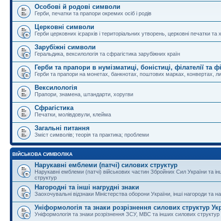
Особові й родові символи
Герби, печатки та прапори окремих осіб і родів
Церковні символи
Герби церковних ієрархів і територіальних утворень, церковні печатки та 
Зарубіжні символи
Геральдика, вексилологія та сфрагістика зарубіжних країн
Герби та прапори в нумізматиці, боністиці, філателії та ф
Герби та прапори на монетах, банкнотах, поштових марках, конвертах, ли
Вексилологія
Прапори, знамена, штандарти, хоругви
Сфрагістика
Печатки, молівдовули, клейма
Загальні питання
Зміст символів; теорія та практика; проблеми
ВІЙСЬКОВА СИМВОЛІКА
Нарукавні емблеми (патчі) силових структур
Нарукавні емблеми (патчі) військових частин Збройних Сил України та і
структур
Нагородні та інші нагрудні знаки
Заохочувальні відзнаки Міністерства оборони України, інші нагороди та на
Уніформологія та знаки розрізнення силових структур Ук
Уніформологія та знаки розрізнення ЗСУ, МВС та інших силових структур