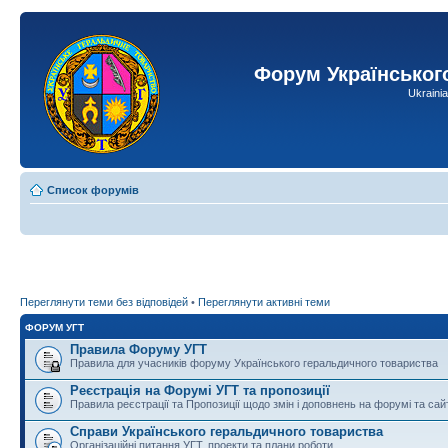
Форум Українськог
Ukraini
Список форумів
Переглянути теми без відповідей
•
Переглянути активні теми
ФОРУМ УГТ
Правила Форуму УГТ
Правила для учасників форуму Українського геральдичного товариства
Реєстрація на Форумі УГТ та пропозиції
Правила реєстрації та Пропозиції щодо змін і доповнень на форумі та сай
Справи Українського геральдичного товариства
Організаційні питання УГТ, проекти та плани роботи