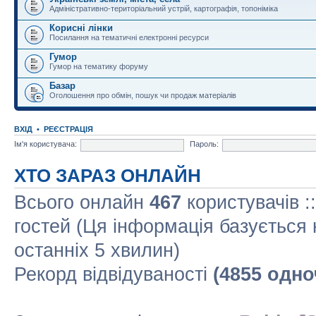
Адміністративно-територіальний устрій, картографія, топоніміка
Корисні лінки
Посилання на тематичні електронні ресурси
Гумор
Гумор на тематику форуму
Базар
Оголошення про обмін, пошук чи продаж матеріалів
ВХІД
•
РЕЄСТРАЦІЯ
Ім'я користувача:
Пароль:
ХТО ЗАРАЗ ОНЛАЙН
Всього онлайн
467
користувачів :
гостей (Ця інформація базується 
останніх 5 хвилин)
Рекорд відвідуваності
(4855 одно