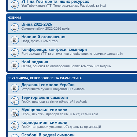
УГТ на YouTube та інших ресурсах
YouTube-канал УГТ, Телеграм-канал, Facebook та інші
НОВИНИ
Війна 2022-2026
Символи війни 2022-2026 років
Новини й оголошення
Події, факти і коментарі
Конференції, конгреси, семінари
Різні заходи УГТ та з тематики спеціальних історичних дисциплін
Нові видання
Огляд, рецензії та обговорення нових тематичних видань
ГЕРАЛЬДИКА, ВЕКСИЛОЛОГІЯ ТА СФРАГІСТИКА
Державні символи України
Історичні та сучасні національні символи
Територіальні символи
Герби, прапори та гімни областей і районів
Муніципальні символи
Герби, печатки, прапори та гімни міст, селищ і сіл
Корпоративні символи
Герби та прапори установ, об'єднань та організацій
Особові й родові символи