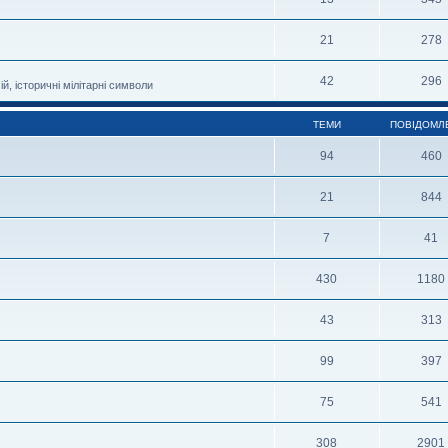
21
278
42
296
й, історичні мілітарні символи
ТЕМИ
ПОВІДОМЛ
94
460
21
844
7
41
430
1180
43
313
99
397
75
541
308
2901