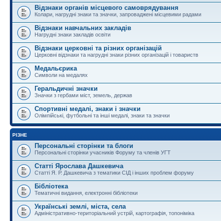
Відзнаки органів місцевого самоврядування
Колари, нагрудні знаки та значки, запроваджені місцевими радами
Відзнаки навчальних закладів
Нагрудні знаки закладів освіти
Відзнаки церковні та різних організацій
Церковні відзнаки та нагрудні знаки різних організацій і товариств
Медальєрика
Символи на медалях
Геральдичні значки
Значки з гербами міст, земель, держав
Спортивні медалі, знаки і значки
Олімпійські, футбольні та інші медалі, знаки та значки
РІЗНЕ
Персональні сторінки та блоги
Персональні сторінки учасників Форуму та членів УГТ
Статті Ярослава Дашкевича
Статті Я. Р. Дашкевича з тематики СІД і інших проблем форуму
Бібліотека
Тематичні видання, електронні бібліотеки
Українські землі, міста, села
Адміністративно-територіальний устрій, картографія, топоніміка