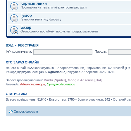
Корисні лінки
Посилання на тематичні електронні ресурси
Гумор
Гумор на тематику форуму
Базар
Оголошення про обмін, пошук чи продаж матеріалів
ВХІД
•
РЕЄСТРАЦІЯ
Ім'я користувача:
Пароль:
ХТО ЗАРАЗ ОНЛАЙН
Всього онлайн
622
користувачів :: 2 зареєстрованих, 0 прихованих і 620 гостей (Ц
Рекорд відвідуваності
(4855 одночасно)
відбувся 27 березня 2026, 16:15
Зареєстровані учасники:
Baidu [Spider]
,
Google Adsense [Bot]
Легенда:
Адміністратори
,
Супермодератори
СТАТИСТИКА
Всього повідомлень:
51640
• Всього тем:
3750
• Всього учасників:
842
• Останній з
Список форумів