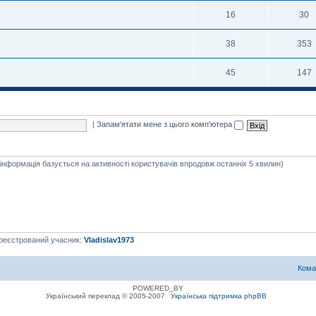
16
30
38
353
45
147
|
Запам'ятати мене з цього комп'ютера
я інформація базується на активності користувачів впродовж останніх 5 хвилин)
ареєстрований учасник:
Vladislav1973
Кома
POWERED_BY
Український переклад © 2005-2007
Українська підтримка phpBB