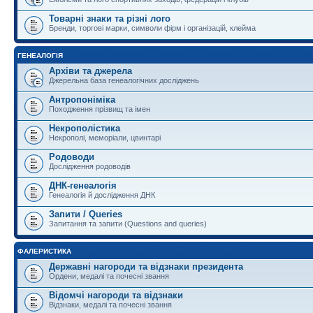
Товарні знаки та різні лого
Бренди, торгові марки, символи фірм і організацій, клейма
ГЕНЕАЛОГІЯ
Архіви та джерела
Джерельна база генеалогічних досліджень
Антропоніміка
Походження прізвищ та імен
Некрополістика
Некрополі, меморіали, цвинтарі
Родоводи
Дослідження родоводів
ДНК-генеалогія
Генеалогія й дослідження ДНК
Запити / Queries
Запитання та запити (Questions and queries)
ФАЛЕРИСТИКА
Державні нагороди та відзнаки президента
Ордени, медалі та почесні звання
Відомчі нагороди та відзнаки
Відзнаки, медалі та почесні звання