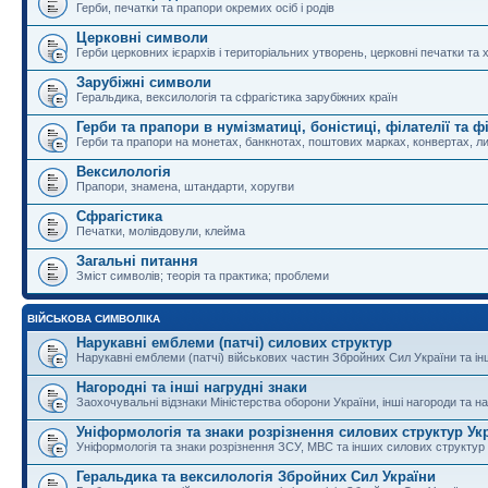
Герби, печатки та прапори окремих осіб і родів
Церковні символи
Герби церковних ієрархів і територіальних утворень, церковні печатки та 
Зарубіжні символи
Геральдика, вексилологія та сфрагістика зарубіжних країн
Герби та прапори в нумізматиці, боністиці, філателії та ф
Герби та прапори на монетах, банкнотах, поштових марках, конвертах, ли
Вексилологія
Прапори, знамена, штандарти, хоругви
Сфрагістика
Печатки, молівдовули, клейма
Загальні питання
Зміст символів; теорія та практика; проблеми
ВІЙСЬКОВА СИМВОЛІКА
Нарукавні емблеми (патчі) силових структур
Нарукавні емблеми (патчі) військових частин Збройних Сил України та і
Нагородні та інші нагрудні знаки
Заохочувальні відзнаки Міністерства оборони України, інші нагороди та на
Уніформологія та знаки розрізнення силових структур Ук
Уніформологія та знаки розрізнення ЗСУ, МВС та інших силових структур
Геральдика та вексилологія Збройних Сил України