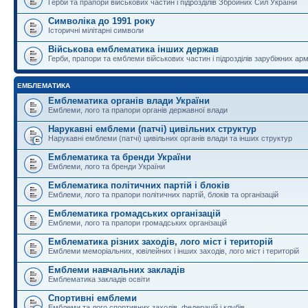
Герби та прапори військових частин і підрозділів Збройних Сил України
Символіка до 1991 року
Історичні мілітарні символи
Військова емблематика інших держав
Герби, прапори та емблеми військових частин і підрозділів зарубіжних армі
ЕМБЛЕМАТИКА
Емблематика органів влади України
Емблеми, лого та прапори органів державної влади
Нарукавні емблеми (патчі) цивільних структур
Нарукавні емблеми (патчі) цивільних органів влади та інших структур
Емблематика та бренди України
Емблеми, лого та бренди України
Емблематика політичних партій і блоків
Емблеми, лого та прапори політичних партій, блоків та організацій
Емблематика громадських організацій
Емблеми, лого та прапори громадських організацій
Емблематика різних заходів, лого міст і територій
Емблеми меморіальних, ювілейних і інших заходів, лого міст і територій
Емблеми навчальних закладів
Емблематика закладів освіти
Спортивні емблеми
Емблеми та лого спортивних заходів, федерацій і клубів