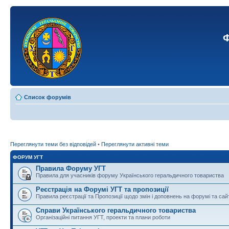
Ф
Список форумів
Переглянути теми без відповідей
•
Переглянути активні теми
ФОРУМ УГТ
Правила Форуму УГТ
Правила для учасників форуму Українського геральдичного товариства
Реєстрація на Форумі УГТ та пропозиції
Правила реєстрації та Пропозиції щодо змін і доповнень на форумі та сай
Справи Українського геральдичного товариства
Організаційні питання УГТ, проекти та плани роботи