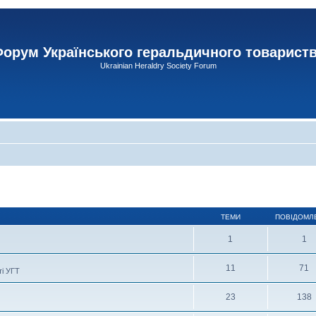
орум Українського геральдичного товарист
Ukrainian Heraldry Society Forum
ТЕМИ
ПОВІДОМЛ
1
1
11
71
ті УГТ
23
138