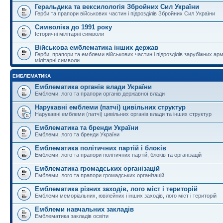
Геральдика та вексилологія Збройних Сил України
Герби та прапори військових частин і підрозділів Збройних Сил України
Символіка до 1991 року
Історичні мілітарні символи
Військова емблематика інших держав
Герби, прапори та емблеми військових частин і підрозділів зарубіжних армі
мілітарні символи
ЕМБЛЕМАТИКА
Емблематика органів влади України
Емблеми, лого та прапори органів державної влади
Нарукавні емблеми (патчі) цивільних структур
Нарукавні емблеми (патчі) цивільних органів влади та інших структур
Емблематика та бренди України
Емблеми, лого та бренди України
Емблематика політичних партій і блоків
Емблеми, лого та прапори політичних партій, блоків та організацій
Емблематика громадських організацій
Емблеми, лого та прапори громадських організацій
Емблематика різних заходів, лого міст і територій
Емблеми меморіальних, ювілейних і інших заходів, лого міст і територій
Емблеми навчальних закладів
Емблематика закладів освіти