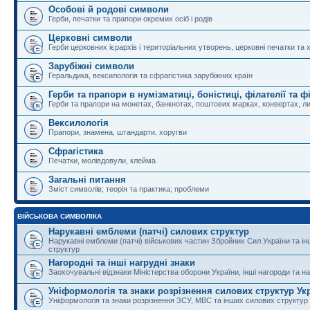
Особові й родові символи
Герби, печатки та прапори окремих осіб і родів
Церковні символи
Герби церковних ієрархів і територіальних утворень, церковні печатки та 
Зарубіжні символи
Геральдика, вексилологія та сфрагістика зарубіжних країн
Герби та прапори в нумізматиці, боністиці, філателії та ф
Герби та прапори на монетах, банкнотах, поштових марках, конвертах, ли
Вексилологія
Прапори, знамена, штандарти, хоругви
Сфрагістика
Печатки, молівдовули, клейма
Загальні питання
Зміст символів; теорія та практика; проблеми
ВІЙСЬКОВА СИМВОЛІКА
Нарукавні емблеми (патчі) силових структур
Нарукавні емблеми (патчі) військових частин Збройних Сил України та і
структур
Нагородні та інші нагрудні знаки
Заохочувальні відзнаки Міністерства оборони України, інші нагороди та на
Уніформологія та знаки розрізнення силових структур Ук
Уніформологія та знаки розрізнення ЗСУ, МВС та інших силових структур