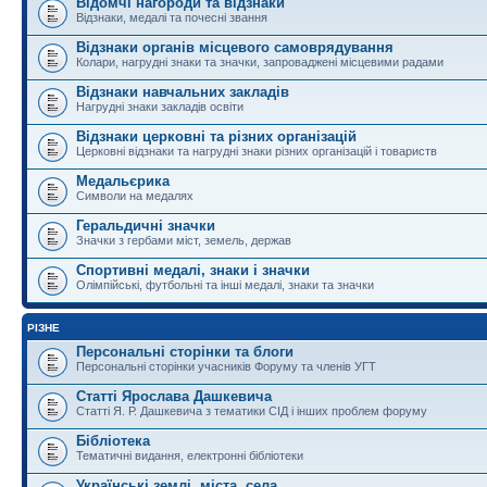
Відомчі нагороди та відзнаки
Відзнаки, медалі та почесні звання
Відзнаки органів місцевого самоврядування
Колари, нагрудні знаки та значки, запроваджені місцевими радами
Відзнаки навчальних закладів
Нагрудні знаки закладів освіти
Відзнаки церковні та різних організацій
Церковні відзнаки та нагрудні знаки різних організацій і товариств
Медальєрика
Символи на медалях
Геральдичні значки
Значки з гербами міст, земель, держав
Спортивні медалі, знаки і значки
Олімпійські, футбольні та інші медалі, знаки та значки
РІЗНЕ
Персональні сторінки та блоги
Персональні сторінки учасників Форуму та членів УГТ
Статті Ярослава Дашкевича
Статті Я. Р. Дашкевича з тематики СІД і інших проблем форуму
Бібліотека
Тематичні видання, електронні бібліотеки
Українські землі, міста, села