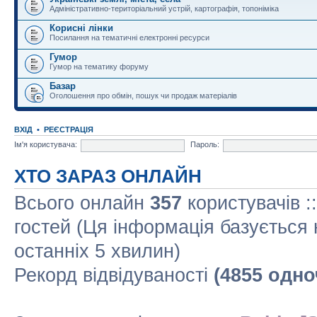
Адміністративно-територіальний устрій, картографія, топоніміка
Корисні лінки
Посилання на тематичні електронні ресурси
Гумор
Гумор на тематику форуму
Базар
Оголошення про обмін, пошук чи продаж матеріалів
ВХІД
•
РЕЄСТРАЦІЯ
Ім'я користувача:
Пароль:
ХТО ЗАРАЗ ОНЛАЙН
Всього онлайн
357
користувачів :
гостей (Ця інформація базується 
останніх 5 хвилин)
Рекорд відвідуваності
(4855 одно