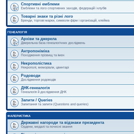
Спортивні емблеми
Емблеми та лого спортивних заходів, федерацій і клубів
Товарні знаки та різні лого
Бренди, торгові марки, символи фірм і організацій, клейма
ГЕНЕАЛОГІЯ
Архіви та джерела
Джерельна база генеалогічних досліджень
Антропоніміка
Походження прізвищ та імен
Некрополістика
Некрополі, меморіали, цвинтарі
Родоводи
Дослідження родоводів
ДНК-генеалогія
Генеалогія й дослідження ДНК
Запити / Queries
Запитання та запити (Questions and queries)
ФАЛЕРИСТИКА
Державні нагороди та відзнаки президента
Ордени, медалі та почесні звання