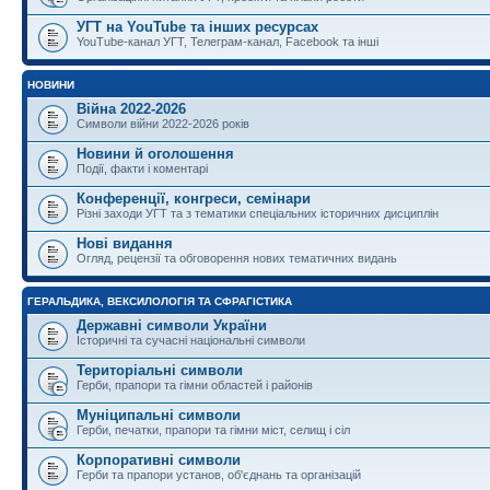
УГТ на YouTube та інших ресурсах
YouTube-канал УГТ, Телеграм-канал, Facebook та інші
НОВИНИ
Війна 2022-2026
Символи війни 2022-2026 років
Новини й оголошення
Події, факти і коментарі
Конференції, конгреси, семінари
Різні заходи УГТ та з тематики спеціальних історичних дисциплін
Нові видання
Огляд, рецензії та обговорення нових тематичних видань
ГЕРАЛЬДИКА, ВЕКСИЛОЛОГІЯ ТА СФРАГІСТИКА
Державні символи України
Історичні та сучасні національні символи
Територіальні символи
Герби, прапори та гімни областей і районів
Муніципальні символи
Герби, печатки, прапори та гімни міст, селищ і сіл
Корпоративні символи
Герби та прапори установ, об'єднань та організацій