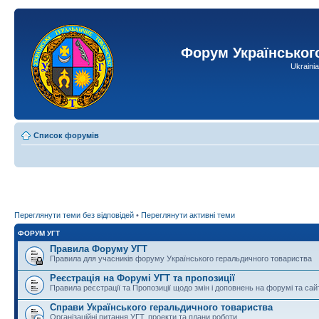
Форум Українськог
Ukraini
Список форумів
Переглянути теми без відповідей
•
Переглянути активні теми
ФОРУМ УГТ
Правила Форуму УГТ
Правила для учасників форуму Українського геральдичного товариства
Реєстрація на Форумі УГТ та пропозиції
Правила реєстрації та Пропозиції щодо змін і доповнень на форумі та сай
Справи Українського геральдичного товариства
Організаційні питання УГТ, проекти та плани роботи