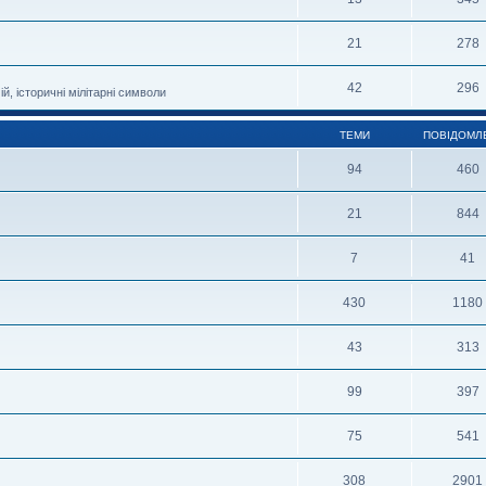
21
278
42
296
й, історичні мілітарні символи
ТЕМИ
ПОВІДОМЛ
94
460
21
844
7
41
430
1180
43
313
99
397
75
541
308
2901