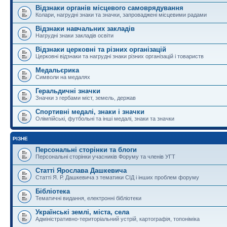
Відзнаки органів місцевого самоврядування
Колари, нагрудні знаки та значки, запроваджені місцевими радами
Відзнаки навчальних закладів
Нагрудні знаки закладів освіти
Відзнаки церковні та різних організацій
Церковні відзнаки та нагрудні знаки різних організацій і товариств
Медальєрика
Символи на медалях
Геральдичні значки
Значки з гербами міст, земель, держав
Спортивні медалі, знаки і значки
Олімпійські, футбольні та інші медалі, знаки та значки
РІЗНЕ
Персональні сторінки та блоги
Персональні сторінки учасників Форуму та членів УГТ
Статті Ярослава Дашкевича
Статті Я. Р. Дашкевича з тематики СІД і інших проблем форуму
Бібліотека
Тематичні видання, електронні бібліотеки
Українські землі, міста, села
Адміністративно-територіальний устрій, картографія, топоніміка