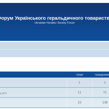
орум Українського геральдичного товарист
Ukrainian Heraldry Society Forum
ТЕМИ
ПОВІДОМЛ
1
1
11
71
ті УГТ
23
138