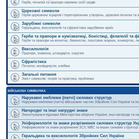
Герби, печатки та прапори окремих осіб і родів
Церковні символи
Герби церковних ієрархів і територіальних утворень, церковні печатки та 
Зарубіжні символи
Геральдика, вексилологія та сфрагістика зарубіжних країн
Герби та прапори в нумізматиці, боністиці, філателії та ф
Герби та прапори на монетах, банкнотах, поштових марках, конвертах, ли
Вексилологія
Прапори, знамена, штандарти, хоругви
Сфрагістика
Печатки, молівдовули, клейма
Загальні питання
Зміст символів; теорія та практика; проблеми
ВІЙСЬКОВА СИМВОЛІКА
Нарукавні емблеми (патчі) силових структур
Нарукавні емблеми (патчі) військових частин Збройних Сил України та і
Нагородні та інші нагрудні знаки
Заохочувальні відзнаки Міністерства оборони України, інші нагороди та на
Уніформологія та знаки розрізнення силових структур Ук
Уніформологія та знаки розрізнення ЗСУ, МВС та інших силових структур
Геральдика та вексилологія Збройних Сил України