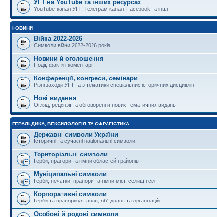
УГТ на YouTube та інших ресурсах
YouTube-канал УГТ, Телеграм-канал, Facebook та інші
НОВИНИ
Війна 2022-2026
Символи війни 2022-2026 років
Новини й оголошення
Події, факти і коментарі
Конференції, конгреси, семінари
Різні заходи УГТ та з тематики спеціальних історичних дисциплін
Нові видання
Огляд, рецензії та обговорення нових тематичних видань
ГЕРАЛЬДИКА, ВЕКСИЛОЛОГІЯ ТА СФРАГІСТИКА
Державні символи України
Історичні та сучасні національні символи
Територіальні символи
Герби, прапори та гімни областей і районів
Муніципальні символи
Герби, печатки, прапори та гімни міст, селищ і сіл
Корпоративні символи
Герби та прапори установ, об'єднань та організацій
Особові й родові символи