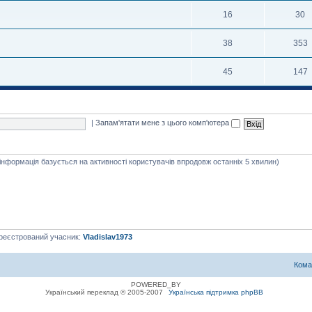
16
30
38
353
45
147
|
Запам'ятати мене з цього комп'ютера
 інформація базується на активності користувачів впродовж останніх 5 хвилин)
ареєстрований учасник:
Vladislav1973
Кома
POWERED_BY
Український переклад © 2005-2007
Українська підтримка phpBB