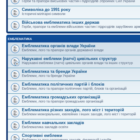
Герби та прапори військових частин і підрозділів Збройних Сил України
Символіка до 1991 року
Історичні мілітарні символи
Військова емблематика інших держав
Герби, прапори та емблеми військових частин і підрозділів зарубіжних армі
ЕМБЛЕМАТИКА
Емблематика органів влади України
Емблеми, лого та прапори органів державної влади
Нарукавні емблеми (патчі) цивільних структур
Нарукавні емблеми (патчі) цивільних органів влади та інших структур
Емблематика та бренди України
Емблеми, лого та бренди України
Емблематика політичних партій і блоків
Емблеми, лого та прапори політичних партій, блоків та організацій
Емблематика громадських організацій
Емблеми, лого та прапори громадських організацій
Емблематика різних заходів, лого міст і територій
Емблеми меморіальних, ювілейних і інших заходів, лого міст і територій
Емблеми навчальних закладів
Емблематика закладів освіти
Спортивні емблеми
Емблеми та лого спортивних заходів, федерацій і клубів