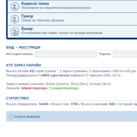
Корисні лінки
Посилання на тематичні електронні ресурси
Гумор
Гумор на тематику форуму
Базар
Оголошення про обмін, пошук чи продаж матеріалів
ВХІД
•
РЕЄСТРАЦІЯ
Ім'я користувача:
Пароль:
ХТО ЗАРАЗ ОНЛАЙН
Всього онлайн
611
користувачів :: 3 зареєстрованих, 0 прихованих і 608 гостей (Ця
Рекорд відвідуваності
(4855 одночасно)
відбувся 27 березня 2026, 16:15
Зареєстровані учасники:
Baidu [Spider]
,
Bing [Bot]
,
Google [Bot]
Легенда:
Адміністратори
,
Супермодератори
СТАТИСТИКА
Всього повідомлень:
51640
• Всього тем:
3750
• Всього учасників:
842
• Останній з
Список форумів