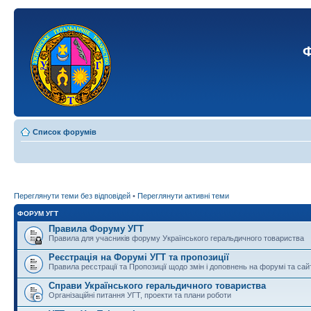
Ф
Список форумів
Переглянути теми без відповідей
•
Переглянути активні теми
ФОРУМ УГТ
Правила Форуму УГТ
Правила для учасників форуму Українського геральдичного товариства
Реєстрація на Форумі УГТ та пропозиції
Правила реєстрації та Пропозиції щодо змін і доповнень на форумі та сай
Справи Українського геральдичного товариства
Організаційні питання УГТ, проекти та плани роботи