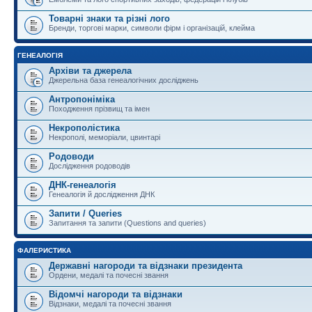
Товарні знаки та різні лого
Бренди, торгові марки, символи фірм і організацій, клейма
ГЕНЕАЛОГІЯ
Архіви та джерела
Джерельна база генеалогічних досліджень
Антропоніміка
Походження прізвищ та імен
Некрополістика
Некрополі, меморіали, цвинтарі
Родоводи
Дослідження родоводів
ДНК-генеалогія
Генеалогія й дослідження ДНК
Запити / Queries
Запитання та запити (Questions and queries)
ФАЛЕРИСТИКА
Державні нагороди та відзнаки президента
Ордени, медалі та почесні звання
Відомчі нагороди та відзнаки
Відзнаки, медалі та почесні звання