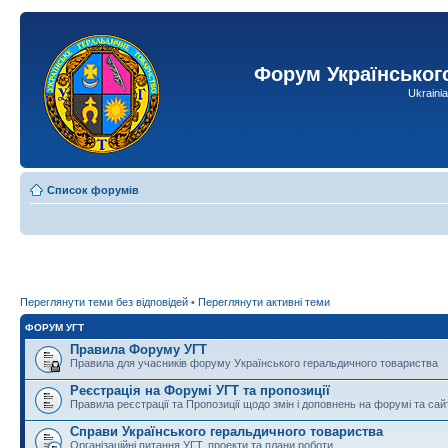
Форум Українськог
Ukraini
Список форумів
Переглянути теми без відповідей
•
Переглянути активні теми
ФОРУМ УГТ
Правила Форуму УГТ
Правила для учасників форуму Українського геральдичного товариства
Реєстрація на Форумі УГТ та пропозиції
Правила реєстрації та Пропозиції щодо змін і доповнень на форумі та сай
Справи Українського геральдичного товариства
Організаційні питання УГТ, проекти та плани роботи