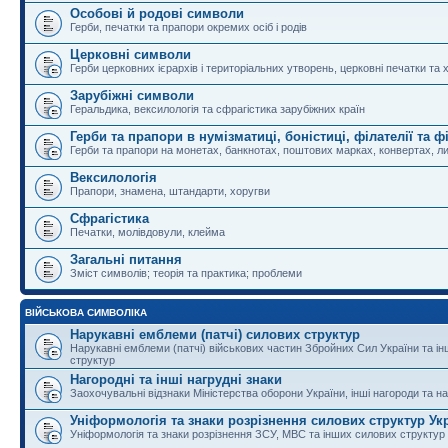
Особові й родові символи
Герби, печатки та прапори окремих осіб і родів
Церковні символи
Герби церковних ієрархів і територіальних утворень, церковні печатки та 
Зарубіжні символи
Геральдика, вексилологія та сфрагістика зарубіжних країн
Герби та прапори в нумізматиці, боністиці, філателії та ф
Герби та прапори на монетах, банкнотах, поштових марках, конвертах, ли
Вексилологія
Прапори, знамена, штандарти, хоругви
Сфрагістика
Печатки, молівдовули, клейма
Загальні питання
Зміст символів; теорія та практика; проблеми
ВІЙСЬКОВА СИМВОЛІКА
Нарукавні емблеми (патчі) силових структур
Нарукавні емблеми (патчі) військових частин Збройних Сил України та і
структур
Нагородні та інші нагрудні знаки
Заохочувальні відзнаки Міністерства оборони України, інші нагороди та на
Уніформологія та знаки розрізнення силових структур Ук
Уніформологія та знаки розрізнення ЗСУ, МВС та інших силових структур