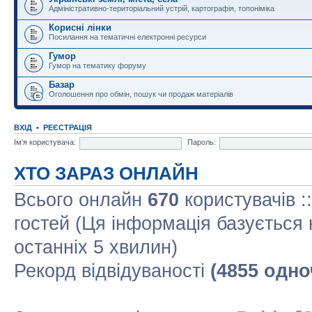
Адміністративно-територіальний устрій, картографія, топоніміка
Корисні лінки
Посилання на тематичні електронні ресурси
Гумор
Гумор на тематику форуму
Базар
Оголошення про обмін, пошук чи продаж матеріалів
ВХІД
•
РЕЄСТРАЦІЯ
Ім'я користувача:
Пароль:
ХТО ЗАРАЗ ОНЛАЙН
Всього онлайн
670
користувачів :
гостей (Ця інформація базується 
останніх 5 хвилин)
Рекорд відвідуваності
(4855 одно