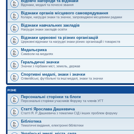
Відомчі нагороди та відзнаки
Відзнаки, медалі та почесні звання
Відзнаки органів місцевого самоврядування
Колари, нагрудні знаки та значки, запроваджені місцевими радами
Відзнаки навчальних закладів
Нагрудні знаки закладів освіти
Відзнаки церковні та різних організацій
Церковні відзнаки та нагрудні знаки різних організацій і товариств
Медальєрика
Символи на медалях
Геральдичні значки
Значки з гербами міст, земель, держав
Спортивні медалі, знаки і значки
Олімпійські, футбольні та інші медалі, знаки та значки
РІЗНЕ
Персональні сторінки та блоги
Персональні сторінки учасників Форуму та членів УГТ
Статті Ярослава Дашкевича
Статті Я. Р. Дашкевича з тематики СІД і інших проблем форуму
Бібліотека
Тематичні видання, електронні бібліотеки
Українські землі, міста, села