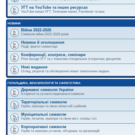
УГТ на YouTube та інших ресурсах
YouTube-канал УГТ, Телеграм-канал, Facebook та інші
НОВИНИ
Війна 2022-2026
Символи війни 2022-2026 років
Новини й оголошення
Події, факти і коментарі
Конференції, конгреси, семінари
Різні заходи УГТ та з тематики спеціальних історичних дисциплін
Нові видання
Огляд, рецензії та обговорення нових тематичних видань
ГЕРАЛЬДИКА, ВЕКСИЛОЛОГІЯ ТА СФРАГІСТИКА
Державні символи України
Історичні та сучасні національні символи
Територіальні символи
Герби, прапори та гімни областей і районів
Муніципальні символи
Герби, печатки, прапори та гімни міст, селищ і сіл
Корпоративні символи
Герби та прапори установ, об'єднань та організацій