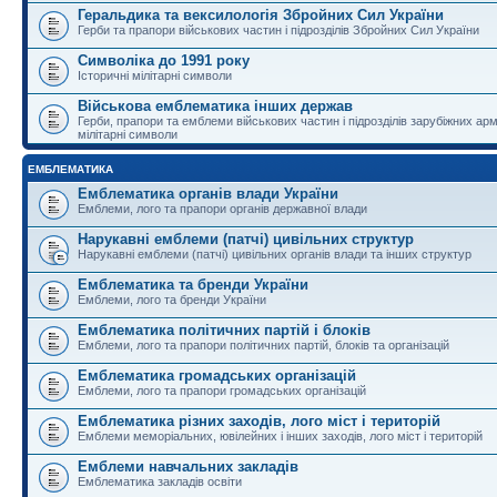
Геральдика та вексилологія Збройних Сил України
Герби та прапори військових частин і підрозділів Збройних Сил України
Символіка до 1991 року
Історичні мілітарні символи
Військова емблематика інших держав
Герби, прапори та емблеми військових частин і підрозділів зарубіжних армі
мілітарні символи
ЕМБЛЕМАТИКА
Емблематика органів влади України
Емблеми, лого та прапори органів державної влади
Нарукавні емблеми (патчі) цивільних структур
Нарукавні емблеми (патчі) цивільних органів влади та інших структур
Емблематика та бренди України
Емблеми, лого та бренди України
Емблематика політичних партій і блоків
Емблеми, лого та прапори політичних партій, блоків та організацій
Емблематика громадських організацій
Емблеми, лого та прапори громадських організацій
Емблематика різних заходів, лого міст і територій
Емблеми меморіальних, ювілейних і інших заходів, лого міст і територій
Емблеми навчальних закладів
Емблематика закладів освіти