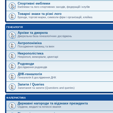
Спортивні емблеми
Емблеми та лого спортивних заходів, федерацій і клубів
Товарні знаки та різні лого
Бренди, торгові марки, символи фірм і організацій, клейма
ГЕНЕАЛОГІЯ
Архіви та джерела
Джерельна база генеалогічних досліджень
Антропоніміка
Походження прізвищ та імен
Некрополістика
Некрополі, меморіали, цвинтарі
Родоводи
Дослідження родоводів
ДНК-генеалогія
Генеалогія й дослідження ДНК
Запити / Queries
Запитання та запити (Questions and queries)
ФАЛЕРИСТИКА
Державні нагороди та відзнаки президента
Ордени, медалі та почесні звання