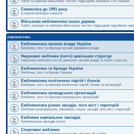
Герби та прапори військових частин і підрозділів Збройних Сил України
Символіка до 1991 року
Історичні мілітарні символи
Військова емблематика інших держав
Герби, прапори та емблеми військових частин і підрозділів зарубіжних армі
ЕМБЛЕМАТИКА
Емблематика органів влади України
Емблеми, лого та прапори органів державної влади
Нарукавні емблеми (патчі) цивільних структур
Нарукавні емблеми (патчі) цивільних органів влади та інших структур
Емблематика та бренди України
Емблеми, лого та бренди України
Емблематика політичних партій і блоків
Емблеми, лого та прапори політичних партій, блоків та організацій
Емблематика громадських організацій
Емблеми, лого та прапори громадських організацій
Емблематика різних заходів, лого міст і територій
Емблеми меморіальних, ювілейних і інших заходів, лого міст і територій
Емблеми навчальних закладів
Емблематика закладів освіти
Спортивні емблеми
Емблеми та лого спортивних заходів, федерацій і клубів