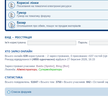
Корисні лінки
Посилання на тематичні електронні ресурси
Гумор
Гумор на тематику форуму
Базар
Оголошення про обмін, пошук чи продаж матеріалів
ВХІД
•
РЕЄСТРАЦІЯ
Ім'я користувача:
Пароль:
ХТО ЗАРАЗ ОНЛАЙН
Всього онлайн
639
користувачів :: 2 зареєстрованих, 0 прихованих і 637 гостей (Ц
Рекорд відвідуваності
(4855 одночасно)
відбувся 27 березня 2026, 16:15
Зареєстровані учасники:
Baidu [Spider]
,
Bing [Bot]
Легенда:
Адміністратори
,
Супермодератори
СТАТИСТИКА
Всього повідомлень:
51647
• Всього тем:
3750
• Всього учасників:
842
• Останній з
Список форумів