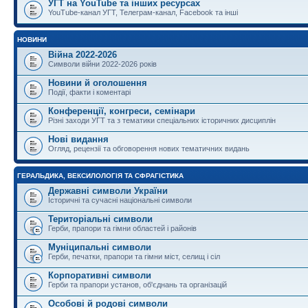
УГТ на YouTube та інших ресурсах
YouTube-канал УГТ, Телеграм-канал, Facebook та інші
НОВИНИ
Війна 2022-2026
Символи війни 2022-2026 років
Новини й оголошення
Події, факти і коментарі
Конференції, конгреси, семінари
Різні заходи УГТ та з тематики спеціальних історичних дисциплін
Нові видання
Огляд, рецензії та обговорення нових тематичних видань
ГЕРАЛЬДИКА, ВЕКСИЛОЛОГІЯ ТА СФРАГІСТИКА
Державні символи України
Історичні та сучасні національні символи
Територіальні символи
Герби, прапори та гімни областей і районів
Муніципальні символи
Герби, печатки, прапори та гімни міст, селищ і сіл
Корпоративні символи
Герби та прапори установ, об'єднань та організацій
Особові й родові символи