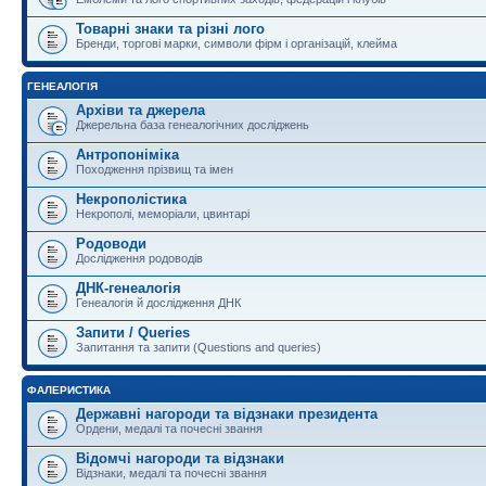
Товарні знаки та різні лого
Бренди, торгові марки, символи фірм і організацій, клейма
ГЕНЕАЛОГІЯ
Архіви та джерела
Джерельна база генеалогічних досліджень
Антропоніміка
Походження прізвищ та імен
Некрополістика
Некрополі, меморіали, цвинтарі
Родоводи
Дослідження родоводів
ДНК-генеалогія
Генеалогія й дослідження ДНК
Запити / Queries
Запитання та запити (Questions and queries)
ФАЛЕРИСТИКА
Державні нагороди та відзнаки президента
Ордени, медалі та почесні звання
Відомчі нагороди та відзнаки
Відзнаки, медалі та почесні звання