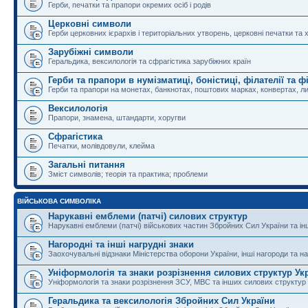
Герби, печатки та прапори окремих осіб і родів
Церковні символи
Герби церковних ієрархів і територіальних утворень, церковні печатки та 
Зарубіжні символи
Геральдика, вексилологія та сфрагістика зарубіжних країн
Герби та прапори в нумізматиці, боністиці, філателії та ф
Герби та прапори на монетах, банкнотах, поштових марках, конвертах, ли
Вексилологія
Прапори, знамена, штандарти, хоругви
Сфрагістика
Печатки, молівдовули, клейма
Загальні питання
Зміст символів; теорія та практика; проблеми
ВІЙСЬКОВА СИМВОЛІКА
Нарукавні емблеми (патчі) силових структур
Нарукавні емблеми (патчі) військових частин Збройних Сил України та і
Нагородні та інші нагрудні знаки
Заохочувальні відзнаки Міністерства оборони України, інші нагороди та на
Уніформологія та знаки розрізнення силових структур Ук
Уніформологія та знаки розрізнення ЗСУ, МВС та інших силових структур
Геральдика та вексилологія Збройних Сил України