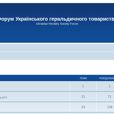
орум Українського геральдичного товарист
Ukrainian Heraldry Society Forum
ТЕМИ
ПОВІДОМЛ
1
1
11
71
ті УГТ
23
138