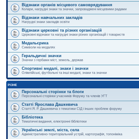
Відзнаки органів місцевого самоврядування
Колари, нагрудні знаки та значки, запроваджені місцевими радами
Відзнаки навчальних закладів
Нагрудні знаки закладів освіти
Відзнаки церковні та різних організацій
Церковні відзнаки та нагрудні знаки різних організацій і товариств
Медальєрика
Символи на медалях
Геральдичні значки
Значки з гербами міст, земель, держав
Спортивні медалі, знаки і значки
Олімпійські, футбольні та інші медалі, знаки та значки
РІЗНЕ
Персональні сторінки та блоги
Персональні сторінки учасників Форуму та членів УГТ
Статті Ярослава Дашкевича
Статті Я. Р. Дашкевича з тематики СІД і інших проблем форуму
Бібліотека
Тематичні видання, електронні бібліотеки
Українські землі, міста, села
Адміністративно-територіальний устрій, картографія, топоніміка