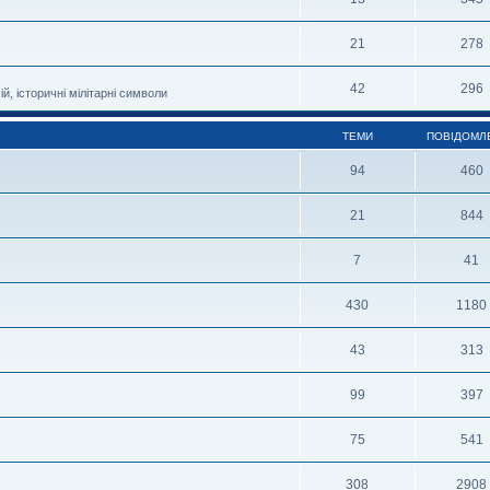
21
278
42
296
й, історичні мілітарні символи
ТЕМИ
ПОВІДОМЛ
94
460
21
844
7
41
430
1180
43
313
99
397
75
541
308
2908