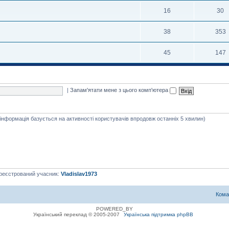
16
30
38
353
45
147
|
Запам'ятати мене з цього комп'ютера
я інформація базується на активності користувачів впродовж останніх 5 хвилин)
ареєстрований учасник:
Vladislav1973
Кома
POWERED_BY
Український переклад © 2005-2007
Українська підтримка phpBB