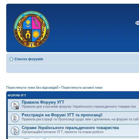
Ф
Список форумів
Переглянути теми без відповідей
•
Переглянути активні теми
ФОРУМ УГТ
Правила Форуму УГТ
Правила для учасників форуму Українського геральдичного товариства
Реєстрація на Форумі УГТ та пропозиції
Правила реєстрації та Пропозиції щодо змін і доповнень на форумі та сай
Справи Українського геральдичного товариства
Організаційні питання УГТ, проекти та плани роботи