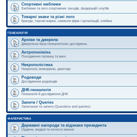
Спортивні емблеми
Емблеми та лого спортивних заходів, федерацій і клубів
Товарні знаки та різні лого
Бренди, торгові марки, символи фірм і організацій, клейма
ГЕНЕАЛОГІЯ
Архіви та джерела
Джерельна база генеалогічних досліджень
Антропоніміка
Походження прізвищ та імен
Некрополістика
Некрополі, меморіали, цвинтарі
Родоводи
Дослідження родоводів
ДНК-генеалогія
Генеалогія й дослідження ДНК
Запити / Queries
Запитання та запити (Questions and queries)
ФАЛЕРИСТИКА
Державні нагороди та відзнаки президента
Ордени, медалі та почесні звання