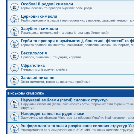
Особові й родові символи
Герби, печатки та прапори окремих осіб і родів
Церковні символи
Герби церковних ієрархів і територіальних утворень, церковні печатки та 
Зарубіжні символи
Геральдика, вексилологія та сфрагістика зарубіжних країн
Герби та прапори в нумізматиці, боністиці, філателії та ф
Герби та прапори на монетах, банкнотах, поштових марках, конвертах, ли
Вексилологія
Прапори, знамена, штандарти, хоругви
Сфрагістика
Печатки, молівдовули, клейма
Загальні питання
Зміст символів; теорія та практика; проблеми
ВІЙСЬКОВА СИМВОЛІКА
Нарукавні емблеми (патчі) силових структур
Нарукавні емблеми (патчі) військових частин Збройних Сил України та і
структур
Нагородні та інші нагрудні знаки
Заохочувальні відзнаки Міністерства оборони України, інші нагороди та на
Уніформологія та знаки розрізнення силових структур Ук
Уніформологія та знаки розрізнення ЗСУ, МВС та інших силових структур