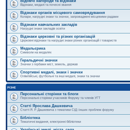
Відомчі нагороди та відзнаки
Відзнаки, медалі та почесні звання
Відзнаки органів місцевого самоврядування
Колари, нагрудні знаки та значки, запроваджені місцевими радами
Відзнаки навчальних закладів
Нагрудні знаки закладів освіти
Відзнаки церковні та різних організацій
Церковні відзнаки та нагрудні знаки різних організацій і товариств
Медальєрика
Символи на медалях
Геральдичні значки
Значки з гербами міст, земель, держав
Спортивні медалі, знаки і значки
Олімпійські, футбольні та інші медалі, знаки та значки
РІЗНЕ
Персональні сторінки та блоги
Персональні сторінки учасників Форуму та членів УГТ
Статті Ярослава Дашкевича
Статті Я. Р. Дашкевича з тематики СІД і інших проблем форуму
Бібліотека
Тематичні видання, електронні бібліотеки
Українські землі, міста, села