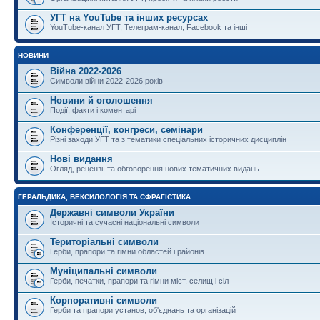
УГТ на YouTube та інших ресурсах
YouTube-канал УГТ, Телеграм-канал, Facebook та інші
НОВИНИ
Війна 2022-2026
Символи війни 2022-2026 років
Новини й оголошення
Події, факти і коментарі
Конференції, конгреси, семінари
Різні заходи УГТ та з тематики спеціальних історичних дисциплін
Нові видання
Огляд, рецензії та обговорення нових тематичних видань
ГЕРАЛЬДИКА, ВЕКСИЛОЛОГІЯ ТА СФРАГІСТИКА
Державні символи України
Історичні та сучасні національні символи
Територіальні символи
Герби, прапори та гімни областей і районів
Муніципальні символи
Герби, печатки, прапори та гімни міст, селищ і сіл
Корпоративні символи
Герби та прапори установ, об'єднань та організацій