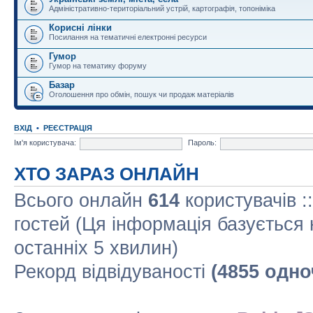
Адміністративно-територіальний устрій, картографія, топоніміка
Корисні лінки
Посилання на тематичні електронні ресурси
Гумор
Гумор на тематику форуму
Базар
Оголошення про обмін, пошук чи продаж матеріалів
ВХІД
•
РЕЄСТРАЦІЯ
Ім'я користувача:
Пароль:
ХТО ЗАРАЗ ОНЛАЙН
Всього онлайн
614
користувачів :
гостей (Ця інформація базується 
останніх 5 хвилин)
Рекорд відвідуваності
(4855 одно