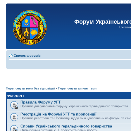
Форум Українськог
Ukraini
Список форумів
Переглянути теми без відповідей
•
Переглянути активні теми
ФОРУМ УГТ
Правила Форуму УГТ
Правила для учасників форуму Українського геральдичного товариства
Реєстрація на Форумі УГТ та пропозиції
Правила реєстрації та Пропозиції щодо змін і доповнень на форумі та сай
Справи Українського геральдичного товариства
Організаційні питання УГТ, проекти та плани роботи