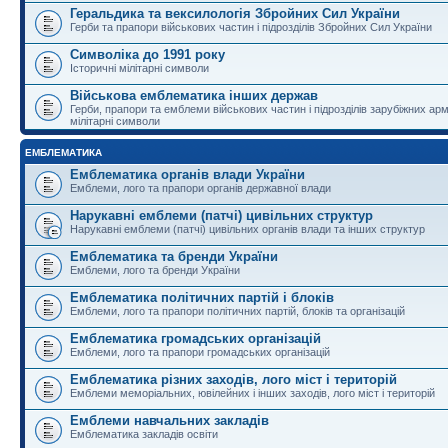
Геральдика та вексилологія Збройних Сил України
Герби та прапори військових частин і підрозділів Збройних Сил України
Символіка до 1991 року
Історичні мілітарні символи
Військова емблематика інших держав
Герби, прапори та емблеми військових частин і підрозділів зарубіжних армі
мілітарні символи
ЕМБЛЕМАТИКА
Емблематика органів влади України
Емблеми, лого та прапори органів державної влади
Нарукавні емблеми (патчі) цивільних структур
Нарукавні емблеми (патчі) цивільних органів влади та інших структур
Емблематика та бренди України
Емблеми, лого та бренди України
Емблематика політичних партій і блоків
Емблеми, лого та прапори політичних партій, блоків та організацій
Емблематика громадських організацій
Емблеми, лого та прапори громадських організацій
Емблематика різних заходів, лого міст і територій
Емблеми меморіальних, ювілейних і інших заходів, лого міст і територій
Емблеми навчальних закладів
Емблематика закладів освіти