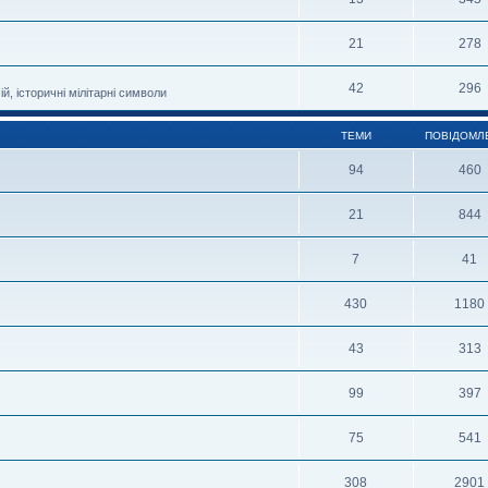
21
278
42
296
й, історичні мілітарні символи
ТЕМИ
ПОВІДОМЛ
94
460
21
844
7
41
430
1180
43
313
99
397
75
541
308
2901