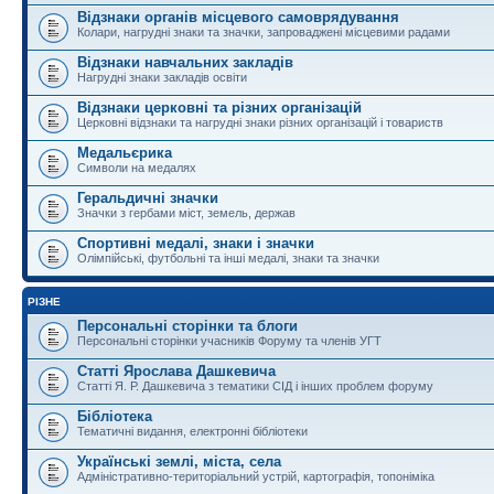
Відзнаки органів місцевого самоврядування
Колари, нагрудні знаки та значки, запроваджені місцевими радами
Відзнаки навчальних закладів
Нагрудні знаки закладів освіти
Відзнаки церковні та різних організацій
Церковні відзнаки та нагрудні знаки різних організацій і товариств
Медальєрика
Символи на медалях
Геральдичні значки
Значки з гербами міст, земель, держав
Спортивні медалі, знаки і значки
Олімпійські, футбольні та інші медалі, знаки та значки
РІЗНЕ
Персональні сторінки та блоги
Персональні сторінки учасників Форуму та членів УГТ
Статті Ярослава Дашкевича
Статті Я. Р. Дашкевича з тематики СІД і інших проблем форуму
Бібліотека
Тематичні видання, електронні бібліотеки
Українські землі, міста, села
Адміністративно-територіальний устрій, картографія, топоніміка