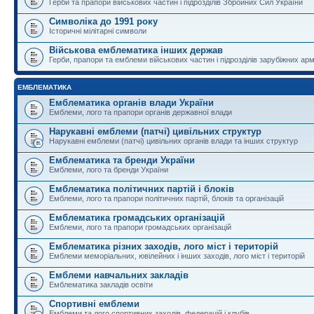
Герби та прапори військових частин і підрозділів Збройних Сил України
Символіка до 1991 року
Історичні мілітарні символи
Військова емблематика інших держав
Герби, прапори та емблеми військових частин і підрозділів зарубіжних армі
ЕМБЛЕМАТИКА
Емблематика органів влади України
Емблеми, лого та прапори органів державної влади
Нарукавні емблеми (патчі) цивільних структур
Нарукавні емблеми (патчі) цивільних органів влади та інших структур
Емблематика та бренди України
Емблеми, лого та бренди України
Емблематика політичних партій і блоків
Емблеми, лого та прапори політичних партій, блоків та організацій
Емблематика громадських організацій
Емблеми, лого та прапори громадських організацій
Емблематика різних заходів, лого міст і територій
Емблеми меморіальних, ювілейних і інших заходів, лого міст і територій
Емблеми навчальних закладів
Емблематика закладів освіти
Спортивні емблеми
Емблеми та лого спортивних заходів, федерацій і клубів