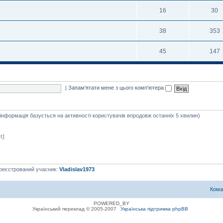
16
30
38
353
45
147
|
Запам'ятати мене з цього комп'ютера
я інформація базується на активності користувачів впродовж останніх 5 хвилин)
t]
ареєстрований учасник:
Vladislav1973
Кома
POWERED_BY
Український переклад © 2005-2007
Українська підтримка phpBB