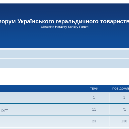
орум Українського геральдичного товарист
Ukrainian Heraldry Society Forum
ТЕМИ
ПОВІДОМЛ
1
1
11
71
ті УГТ
23
138