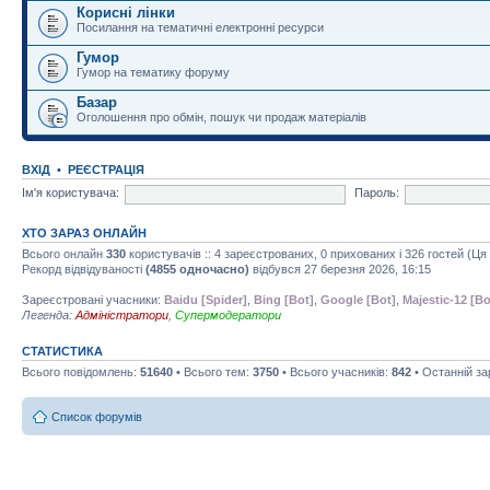
Корисні лінки
Посилання на тематичні електронні ресурси
Гумор
Гумор на тематику форуму
Базар
Оголошення про обмін, пошук чи продаж матеріалів
ВХІД
•
РЕЄСТРАЦІЯ
Ім'я користувача:
Пароль:
ХТО ЗАРАЗ ОНЛАЙН
Всього онлайн
330
користувачів :: 4 зареєстрованих, 0 прихованих і 326 гостей (Ц
Рекорд відвідуваності
(4855 одночасно)
відбувся 27 березня 2026, 16:15
Зареєстровані учасники:
Baidu [Spider]
,
Bing [Bot]
,
Google [Bot]
,
Majestic-12 [Bo
Легенда:
Адміністратори
,
Супермодератори
СТАТИСТИКА
Всього повідомлень:
51640
• Всього тем:
3750
• Всього учасників:
842
• Останній з
Список форумів