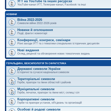
УГТ на YouTube та інших ресурсах
YouTube-канал УГТ, Телеграм-канал, Facebook та інші
НОВИНИ
Війна 2022-2026
Символи війни 2022-2026 років
Новини й оголошення
Події, факти і коментарі
Конференції, конгреси, семінари
Різні заходи УГТ та з тематики спеціальних історичних дисциплін
Нові видання
Огляд, рецензії та обговорення нових тематичних видань
ГЕРАЛЬДИКА, ВЕКСИЛОЛОГІЯ ТА СФРАГІСТИКА
Державні символи України
Історичні та сучасні національні символи
Територіальні символи
Герби, прапори та гімни областей і районів
Муніципальні символи
Герби, печатки, прапори та гімни міст, селищ і сіл
Корпоративні символи
Герби та прапори установ, об'єднань та організацій
Особові й родові символи