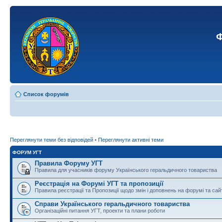
Ф
Список форумів
Переглянути теми без відповідей
•
Переглянути активні теми
ФОРУМ УГТ
Правила Форуму УГТ
Правила для учасників форуму Українського геральдичного товариства
Реєстрація на Форумі УГТ та пропозиції
Правила реєстрації та Пропозиції щодо змін і доповнень на форумі та сай
Справи Українського геральдичного товариства
Організаційні питання УГТ, проекти та плани роботи