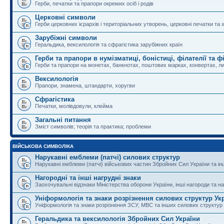
Герби, печатки та прапори окремих осіб і родів
Церковні символи
Герби церковних ієрархів і територіальних утворень, церковні печатки та 
Зарубіжні символи
Геральдика, вексилологія та сфрагістика зарубіжних країн
Герби та прапори в нумізматиці, боністиці, філателії та ф
Герби та прапори на монетах, банкнотах, поштових марках, конвертах, ли
Вексилологія
Прапори, знамена, штандарти, хоругви
Сфрагістика
Печатки, молівдовули, клейма
Загальні питання
Зміст символів; теорія та практика; проблеми
ВІЙСЬКОВА СИМВОЛІКА
Нарукавні емблеми (патчі) силових структур
Нарукавні емблеми (патчі) військових частин Збройних Сил України та і
Нагородні та інші нагрудні знаки
Заохочувальні відзнаки Міністерства оборони України, інші нагороди та на
Уніформологія та знаки розрізнення силових структур Ук
Уніформологія та знаки розрізнення ЗСУ, МВС та інших силових структур
Геральдика та вексилологія Збройних Сил України