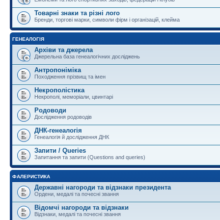
Товарні знаки та різні лого
Бренди, торгові марки, символи фірм і організацій, клейма
ГЕНЕАЛОГІЯ
Архіви та джерела
Джерельна база генеалогічних досліджень
Антропоніміка
Походження прізвищ та імен
Некрополістика
Некрополі, меморіали, цвинтарі
Родоводи
Дослідження родоводів
ДНК-генеалогія
Генеалогія й дослідження ДНК
Запити / Queries
Запитання та запити (Questions and queries)
ФАЛЕРИСТИКА
Державні нагороди та відзнаки президента
Ордени, медалі та почесні звання
Відомчі нагороди та відзнаки
Відзнаки, медалі та почесні звання