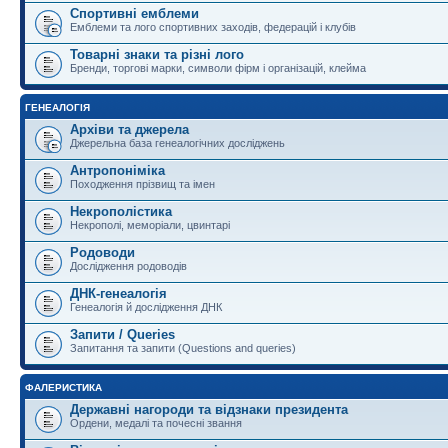
Спортивні емблеми
Емблеми та лого спортивних заходів, федерацій і клубів
Товарні знаки та різні лого
Бренди, торгові марки, символи фірм і організацій, клейма
ГЕНЕАЛОГІЯ
Архіви та джерела
Джерельна база генеалогічних досліджень
Антропоніміка
Походження прізвищ та імен
Некрополістика
Некрополі, меморіали, цвинтарі
Родоводи
Дослідження родоводів
ДНК-генеалогія
Генеалогія й дослідження ДНК
Запити / Queries
Запитання та запити (Questions and queries)
ФАЛЕРИСТИКА
Державні нагороди та відзнаки президента
Ордени, медалі та почесні звання