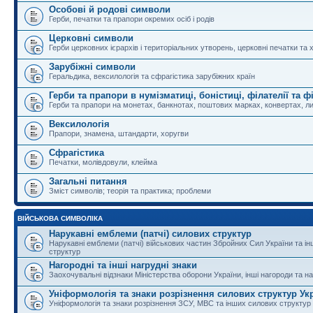
Особові й родові символи
Герби, печатки та прапори окремих осіб і родів
Церковні символи
Герби церковних ієрархів і територіальних утворень, церковні печатки та 
Зарубіжні символи
Геральдика, вексилологія та сфрагістика зарубіжних країн
Герби та прапори в нумізматиці, боністиці, філателії та ф
Герби та прапори на монетах, банкнотах, поштових марках, конвертах, ли
Вексилологія
Прапори, знамена, штандарти, хоругви
Сфрагістика
Печатки, молівдовули, клейма
Загальні питання
Зміст символів; теорія та практика; проблеми
ВІЙСЬКОВА СИМВОЛІКА
Нарукавні емблеми (патчі) силових структур
Нарукавні емблеми (патчі) військових частин Збройних Сил України та і
структур
Нагородні та інші нагрудні знаки
Заохочувальні відзнаки Міністерства оборони України, інші нагороди та на
Уніформологія та знаки розрізнення силових структур Ук
Уніформологія та знаки розрізнення ЗСУ, МВС та інших силових структур