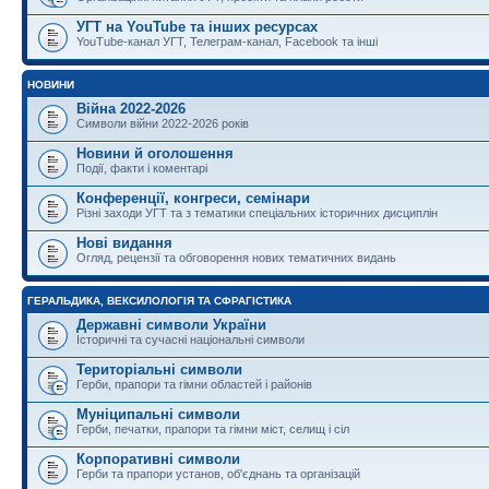
УГТ на YouTube та інших ресурсах
YouTube-канал УГТ, Телеграм-канал, Facebook та інші
НОВИНИ
Війна 2022-2026
Символи війни 2022-2026 років
Новини й оголошення
Події, факти і коментарі
Конференції, конгреси, семінари
Різні заходи УГТ та з тематики спеціальних історичних дисциплін
Нові видання
Огляд, рецензії та обговорення нових тематичних видань
ГЕРАЛЬДИКА, ВЕКСИЛОЛОГІЯ ТА СФРАГІСТИКА
Державні символи України
Історичні та сучасні національні символи
Територіальні символи
Герби, прапори та гімни областей і районів
Муніципальні символи
Герби, печатки, прапори та гімни міст, селищ і сіл
Корпоративні символи
Герби та прапори установ, об'єднань та організацій