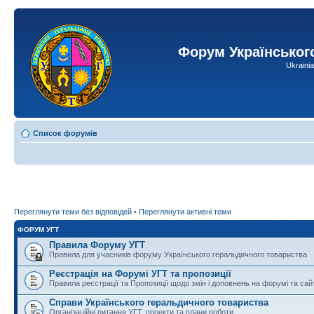
Форум Українськог
Ukraini
Список форумів
Переглянути теми без відповідей
•
Переглянути активні теми
ФОРУМ УГТ
Правила Форуму УГТ
Правила для учасників форуму Українського геральдичного товариства
Реєстрація на Форумі УГТ та пропозиції
Правила реєстрації та Пропозиції щодо змін і доповнень на форумі та сай
Справи Українського геральдичного товариства
Організаційні питання УГТ, проекти та плани роботи