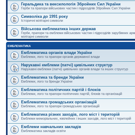
Геральдика та вексилологія Збройних Сил України
Герби та прапори військових частин і підрозділів Збройних Сил України
Символіка до 1991 року
Історичні мілітарні символи
Військова емблематика інших держав
Герби, прапори та емблеми військових частин і підрозділів зарубіжних армі
мілітарні символи
ЕМБЛЕМАТИКА
Емблематика органів влади України
Емблеми, лого та прапори органів державної влади
Нарукавні емблеми (патчі) цивільних структур
Нарукавні емблеми (патчі) цивільних органів влади та інших структур
Емблематика та бренди України
Емблеми, лого та бренди України
Емблематика політичних партій і блоків
Емблеми, лого та прапори політичних партій, блоків та організацій
Емблематика громадських організацій
Емблеми, лого та прапори громадських організацій
Емблематика різних заходів, лого міст і територій
Емблеми меморіальних, ювілейних і інших заходів, лого міст і територій
Емблеми навчальних закладів
Емблематика закладів освіти