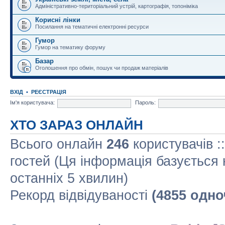
Адміністративно-територіальний устрій, картографія, топоніміка
Корисні лінки
Посилання на тематичні електронні ресурси
Гумор
Гумор на тематику форуму
Базар
Оголошення про обмін, пошук чи продаж матеріалів
ВХІД
•
РЕЄСТРАЦІЯ
Ім'я користувача:
Пароль:
ХТО ЗАРАЗ ОНЛАЙН
Всього онлайн
246
користувачів :
гостей (Ця інформація базується 
останніх 5 хвилин)
Рекорд відвідуваності
(4855 одно