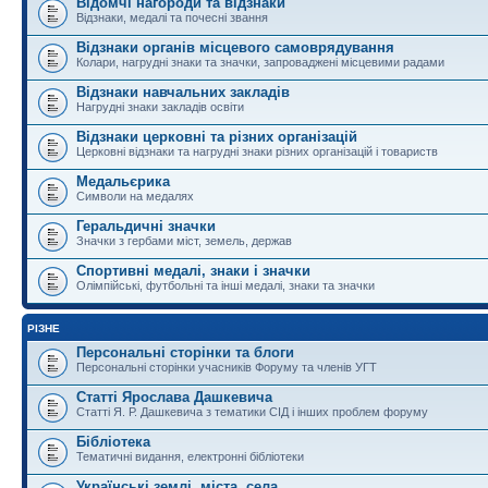
Відомчі нагороди та відзнаки
Відзнаки, медалі та почесні звання
Відзнаки органів місцевого самоврядування
Колари, нагрудні знаки та значки, запроваджені місцевими радами
Відзнаки навчальних закладів
Нагрудні знаки закладів освіти
Відзнаки церковні та різних організацій
Церковні відзнаки та нагрудні знаки різних організацій і товариств
Медальєрика
Символи на медалях
Геральдичні значки
Значки з гербами міст, земель, держав
Спортивні медалі, знаки і значки
Олімпійські, футбольні та інші медалі, знаки та значки
РІЗНЕ
Персональні сторінки та блоги
Персональні сторінки учасників Форуму та членів УГТ
Статті Ярослава Дашкевича
Статті Я. Р. Дашкевича з тематики СІД і інших проблем форуму
Бібліотека
Тематичні видання, електронні бібліотеки
Українські землі, міста, села