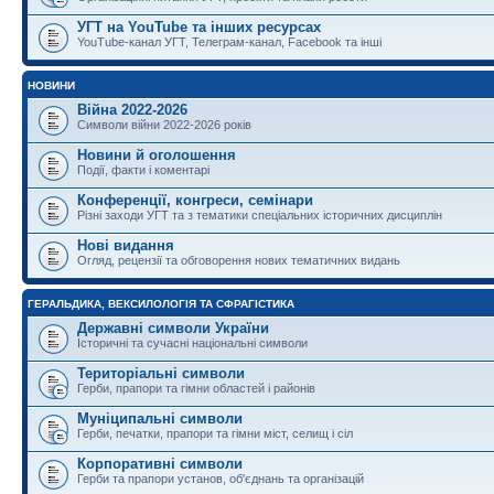
УГТ на YouTube та інших ресурсах
YouTube-канал УГТ, Телеграм-канал, Facebook та інші
НОВИНИ
Війна 2022-2026
Символи війни 2022-2026 років
Новини й оголошення
Події, факти і коментарі
Конференції, конгреси, семінари
Різні заходи УГТ та з тематики спеціальних історичних дисциплін
Нові видання
Огляд, рецензії та обговорення нових тематичних видань
ГЕРАЛЬДИКА, ВЕКСИЛОЛОГІЯ ТА СФРАГІСТИКА
Державні символи України
Історичні та сучасні національні символи
Територіальні символи
Герби, прапори та гімни областей і районів
Муніципальні символи
Герби, печатки, прапори та гімни міст, селищ і сіл
Корпоративні символи
Герби та прапори установ, об'єднань та організацій