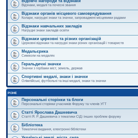
Відомчі нагороди та відзнаки
Відзнаки, медалі та почесні звання
Відзнаки органів місцевого самоврядування
Колари, нагрудні знаки та значки, запроваджені місцевими радами
Відзнаки навчальних закладів
Нагрудні знаки закладів освіти
Відзнаки церковні та різних організацій
Церковні відзнаки та нагрудні знаки різних організацій і товариств
Медальєрика
Символи на медалях
Геральдичні значки
Значки з гербами міст, земель, держав
Спортивні медалі, знаки і значки
Олімпійські, футбольні та інші медалі, знаки та значки
РІЗНЕ
Персональні сторінки та блоги
Персональні сторінки учасників Форуму та членів УГТ
Статті Ярослава Дашкевича
Статті Я. Р. Дашкевича з тематики СІД і інших проблем форуму
Бібліотека
Тематичні видання, електронні бібліотеки
Українські землі, міста, села