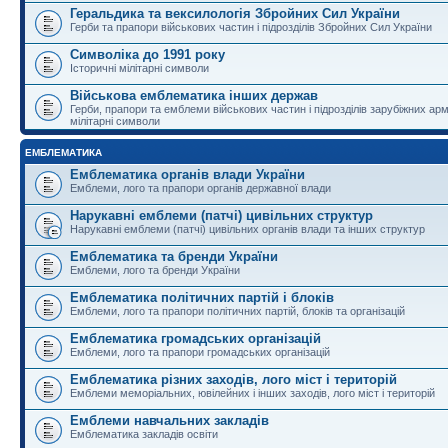
Геральдика та вексилологія Збройних Сил України
Герби та прапори військових частин і підрозділів Збройних Сил України
Символіка до 1991 року
Історичні мілітарні символи
Військова емблематика інших держав
Герби, прапори та емблеми військових частин і підрозділів зарубіжних армі
мілітарні символи
ЕМБЛЕМАТИКА
Емблематика органів влади України
Емблеми, лого та прапори органів державної влади
Нарукавні емблеми (патчі) цивільних структур
Нарукавні емблеми (патчі) цивільних органів влади та інших структур
Емблематика та бренди України
Емблеми, лого та бренди України
Емблематика політичних партій і блоків
Емблеми, лого та прапори політичних партій, блоків та організацій
Емблематика громадських організацій
Емблеми, лого та прапори громадських організацій
Емблематика різних заходів, лого міст і територій
Емблеми меморіальних, ювілейних і інших заходів, лого міст і територій
Емблеми навчальних закладів
Емблематика закладів освіти