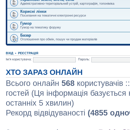
Адміністративно-територіальний устрій, картографія, топоніміка
Корисні лінки
Посилання на тематичні електронні ресурси
Гумор
Гумор на тематику форуму
Базар
Оголошення про обмін, пошук чи продаж матеріалів
ВХІД
•
РЕЄСТРАЦІЯ
Ім'я користувача:
Пароль:
ХТО ЗАРАЗ ОНЛАЙН
Всього онлайн
568
користувачів :
гостей (Ця інформація базується 
останніх 5 хвилин)
Рекорд відвідуваності
(4855 одно