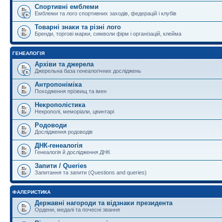
Спортивні емблеми
Емблеми та лого спортивних заходів, федерацій і клубів
Товарні знаки та різні лого
Бренди, торгові марки, символи фірм і організацій, клейма
ГЕНЕАЛОГІЯ
Архіви та джерела
Джерельна база генеалогічних досліджень
Антропоніміка
Походження прізвищ та імен
Некрополістика
Некрополі, меморіали, цвинтарі
Родоводи
Дослідження родоводів
ДНК-генеалогія
Генеалогія й дослідження ДНК
Запити / Queries
Запитання та запити (Questions and queries)
ФАЛЕРИСТИКА
Державні нагороди та відзнаки президента
Ордени, медалі та почесні звання