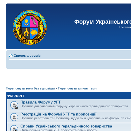
Форум Українськог
Ukraini
Список форумів
Переглянути теми без відповідей
•
Переглянути активні теми
ФОРУМ УГТ
Правила Форуму УГТ
Правила для учасників форуму Українського геральдичного товариства
Реєстрація на Форумі УГТ та пропозиції
Правила реєстрації та Пропозиції щодо змін і доповнень на форумі та сай
Справи Українського геральдичного товариства
Організаційні питання УГТ, проекти та плани роботи