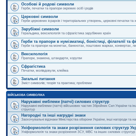
Особові й родові символи
Герби, печатки та прапори окремих осіб і родів
Церковні символи
Герби церковних ієрархів і територіальних утворень, церковні печатки та 
Зарубіжні символи
Геральдика, вексилологія та сфрагістика зарубіжних країн
Герби та прапори в нумізматиці, боністиці, філателії та ф
Герби та прапори на монетах, банкнотах, поштових марках, конвертах, ли
Вексилологія
Прапори, знамена, штандарти, хоругви
Сфрагістика
Печатки, молівдовули, клейма
Загальні питання
Зміст символів; теорія та практика; проблеми
ВІЙСЬКОВА СИМВОЛІКА
Нарукавні емблеми (патчі) силових структур
Нарукавні емблеми (патчі) військових частин Збройних Сил України та і
структур
Нагородні та інші нагрудні знаки
Заохочувальні відзнаки Міністерства оборони України, інші нагороди та на
Уніформологія та знаки розрізнення силових структур Ук
Уніформологія та знаки розрізнення ЗСУ, МВС та інших силових структур