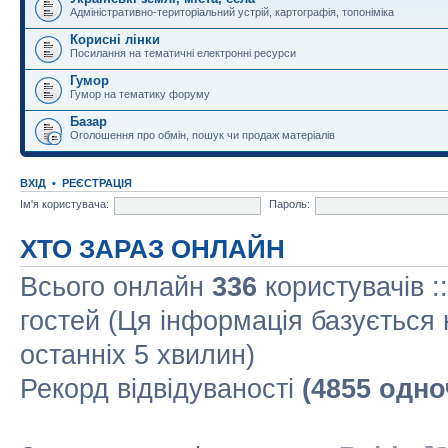
Адміністративно-територіальний устрій, картографія, топоніміка
Корисні лінки
Посилання на тематичні електронні ресурси
Гумор
Гумор на тематику форуму
Базар
Оголошення про обмін, пошук чи продаж матеріалів
ВХІД
•
РЕЄСТРАЦІЯ
Ім'я користувача:
Пароль:
ХТО ЗАРАЗ ОНЛАЙН
Всього онлайн
336
користувачів :
гостей (Ця інформація базується 
останніх 5 хвилин)
Рекорд відвідуваності
(4855 одно