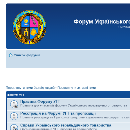
Форум Українськог
Ukraini
Список форумів
Переглянути теми без відповідей
•
Переглянути активні теми
ФОРУМ УГТ
Правила Форуму УГТ
Правила для учасників форуму Українського геральдичного товариства
Реєстрація на Форумі УГТ та пропозиції
Правила реєстрації та Пропозиції щодо змін і доповнень на форумі та сай
Справи Українського геральдичного товариства
Організаційні питання УГТ, проекти та плани роботи