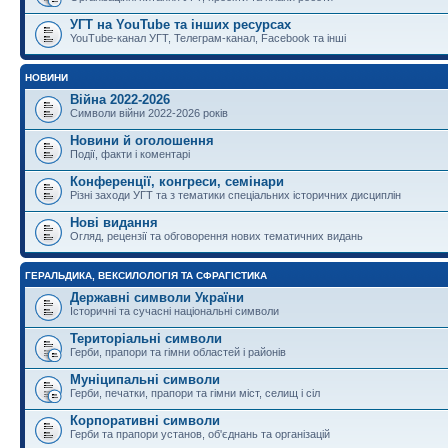
УГТ на YouTube та інших ресурсах
YouTube-канал УГТ, Телеграм-канал, Facebook та інші
НОВИНИ
Війна 2022-2026
Символи війни 2022-2026 років
Новини й оголошення
Події, факти і коментарі
Конференції, конгреси, семінари
Різні заходи УГТ та з тематики спеціальних історичних дисциплін
Нові видання
Огляд, рецензії та обговорення нових тематичних видань
ГЕРАЛЬДИКА, ВЕКСИЛОЛОГІЯ ТА СФРАГІСТИКА
Державні символи України
Історичні та сучасні національні символи
Територіальні символи
Герби, прапори та гімни областей і районів
Муніципальні символи
Герби, печатки, прапори та гімни міст, селищ і сіл
Корпоративні символи
Герби та прапори установ, об'єднань та організацій