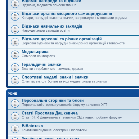
Відомчі нагороди та відзнаки
Відзнаки, медалі та почесні звання
Відзнаки органів місцевого самоврядування
Колари, нагрудні знаки та значки, запроваджені місцевими радами
Відзнаки навчальних закладів
Нагрудні знаки закладів освіти
Відзнаки церковні та різних організацій
Церковні відзнаки та нагрудні знаки різних організацій і товариств
Медальєрика
Символи на медалях
Геральдичні значки
Значки з гербами міст, земель, держав
Спортивні медалі, знаки і значки
Олімпійські, футбольні та інші медалі, знаки та значки
РІЗНЕ
Персональні сторінки та блоги
Персональні сторінки учасників Форуму та членів УГТ
Статті Ярослава Дашкевича
Статті Я. Р. Дашкевича з тематики СІД і інших проблем форуму
Бібліотека
Тематичні видання, електронні бібліотеки
Українські землі, міста, села