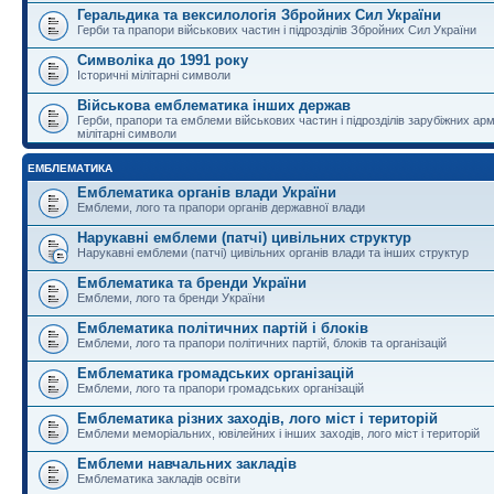
Геральдика та вексилологія Збройних Сил України
Герби та прапори військових частин і підрозділів Збройних Сил України
Символіка до 1991 року
Історичні мілітарні символи
Військова емблематика інших держав
Герби, прапори та емблеми військових частин і підрозділів зарубіжних армі
мілітарні символи
ЕМБЛЕМАТИКА
Емблематика органів влади України
Емблеми, лого та прапори органів державної влади
Нарукавні емблеми (патчі) цивільних структур
Нарукавні емблеми (патчі) цивільних органів влади та інших структур
Емблематика та бренди України
Емблеми, лого та бренди України
Емблематика політичних партій і блоків
Емблеми, лого та прапори політичних партій, блоків та організацій
Емблематика громадських організацій
Емблеми, лого та прапори громадських організацій
Емблематика різних заходів, лого міст і територій
Емблеми меморіальних, ювілейних і інших заходів, лого міст і територій
Емблеми навчальних закладів
Емблематика закладів освіти