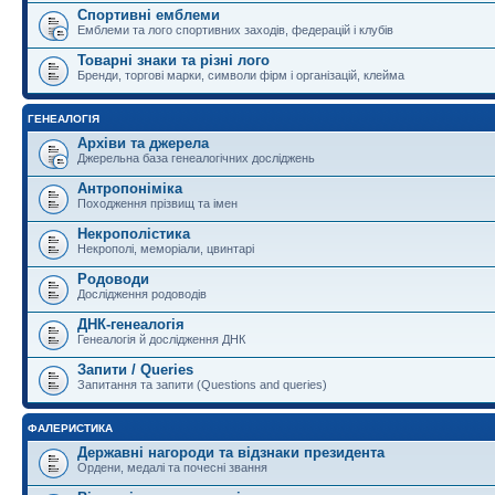
Спортивні емблеми
Емблеми та лого спортивних заходів, федерацій і клубів
Товарні знаки та різні лого
Бренди, торгові марки, символи фірм і організацій, клейма
ГЕНЕАЛОГІЯ
Архіви та джерела
Джерельна база генеалогічних досліджень
Антропоніміка
Походження прізвищ та імен
Некрополістика
Некрополі, меморіали, цвинтарі
Родоводи
Дослідження родоводів
ДНК-генеалогія
Генеалогія й дослідження ДНК
Запити / Queries
Запитання та запити (Questions and queries)
ФАЛЕРИСТИКА
Державні нагороди та відзнаки президента
Ордени, медалі та почесні звання