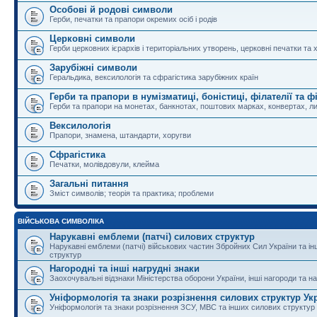
Особові й родові символи
Герби, печатки та прапори окремих осіб і родів
Церковні символи
Герби церковних ієрархів і територіальних утворень, церковні печатки та 
Зарубіжні символи
Геральдика, вексилологія та сфрагістика зарубіжних країн
Герби та прапори в нумізматиці, боністиці, філателії та ф
Герби та прапори на монетах, банкнотах, поштових марках, конвертах, ли
Вексилологія
Прапори, знамена, штандарти, хоругви
Сфрагістика
Печатки, молівдовули, клейма
Загальні питання
Зміст символів; теорія та практика; проблеми
ВІЙСЬКОВА СИМВОЛІКА
Нарукавні емблеми (патчі) силових структур
Нарукавні емблеми (патчі) військових частин Збройних Сил України та і
структур
Нагородні та інші нагрудні знаки
Заохочувальні відзнаки Міністерства оборони України, інші нагороди та на
Уніформологія та знаки розрізнення силових структур Ук
Уніформологія та знаки розрізнення ЗСУ, МВС та інших силових структур