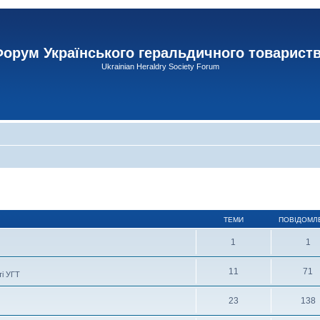
орум Українського геральдичного товарист
Ukrainian Heraldry Society Forum
ТЕМИ
ПОВІДОМЛ
1
1
11
71
ті УГТ
23
138