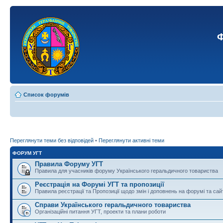
Ф
Список форумів
Переглянути теми без відповідей
•
Переглянути активні теми
ФОРУМ УГТ
Правила Форуму УГТ
Правила для учасників форуму Українського геральдичного товариства
Реєстрація на Форумі УГТ та пропозиції
Правила реєстрації та Пропозиції щодо змін і доповнень на форумі та сай
Справи Українського геральдичного товариства
Організаційні питання УГТ, проекти та плани роботи