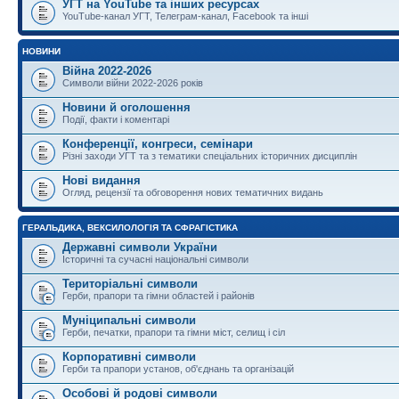
УГТ на YouTube та інших ресурсах
YouTube-канал УГТ, Телеграм-канал, Facebook та інші
НОВИНИ
Війна 2022-2026
Символи війни 2022-2026 років
Новини й оголошення
Події, факти і коментарі
Конференції, конгреси, семінари
Різні заходи УГТ та з тематики спеціальних історичних дисциплін
Нові видання
Огляд, рецензії та обговорення нових тематичних видань
ГЕРАЛЬДИКА, ВЕКСИЛОЛОГІЯ ТА СФРАГІСТИКА
Державні символи України
Історичні та сучасні національні символи
Територіальні символи
Герби, прапори та гімни областей і районів
Муніципальні символи
Герби, печатки, прапори та гімни міст, селищ і сіл
Корпоративні символи
Герби та прапори установ, об'єднань та організацій
Особові й родові символи