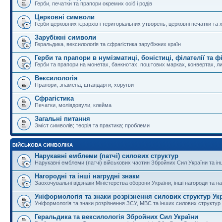
Герби, печатки та прапори окремих осіб і родів
Церковні символи
Герби церковних ієрархів і територіальних утворень, церковні печатки та 
Зарубіжні символи
Геральдика, вексилологія та сфрагістика зарубіжних країн
Герби та прапори в нумізматиці, боністиці, філателії та ф
Герби та прапори на монетах, банкнотах, поштових марках, конвертах, ли
Вексилологія
Прапори, знамена, штандарти, хоругви
Сфрагістика
Печатки, молівдовули, клейма
Загальні питання
Зміст символів; теорія та практика; проблеми
ВІЙСЬКОВА СИМВОЛІКА
Нарукавні емблеми (патчі) силових структур
Нарукавні емблеми (патчі) військових частин Збройних Сил України та і
Нагородні та інші нагрудні знаки
Заохочувальні відзнаки Міністерства оборони України, інші нагороди та на
Уніформологія та знаки розрізнення силових структур Ук
Уніформологія та знаки розрізнення ЗСУ, МВС та інших силових структур
Геральдика та вексилологія Збройних Сил України