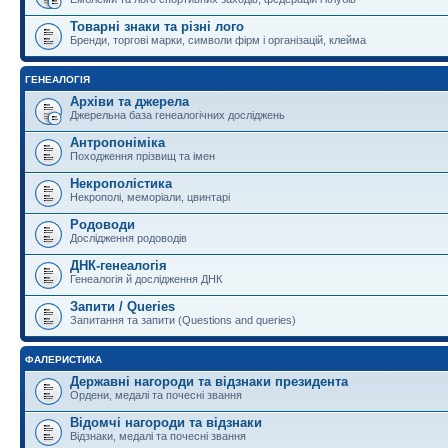
Товарні знаки та різні лого
Бренди, торгові марки, символи фірм і організацій, клейма
ГЕНЕАЛОГІЯ
Архіви та джерела
Джерельна база генеалогічних досліджень
Антропоніміка
Походження прізвищ та імен
Некрополістика
Некрополі, меморіали, цвинтарі
Родоводи
Дослідження родоводів
ДНК-генеалогія
Генеалогія й дослідження ДНК
Запити / Queries
Запитання та запити (Questions and queries)
ФАЛЕРИСТИКА
Державні нагороди та відзнаки президента
Ордени, медалі та почесні звання
Відомчі нагороди та відзнаки
Відзнаки, медалі та почесні звання