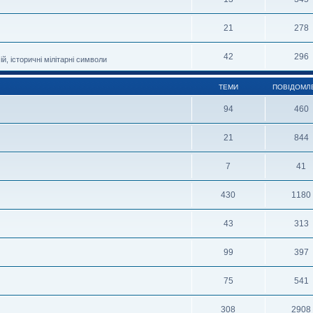
21
278
42
296
й, історичні мілітарні символи
ТЕМИ
ПОВІДОМЛ
94
460
21
844
7
41
430
1180
43
313
99
397
75
541
308
2908