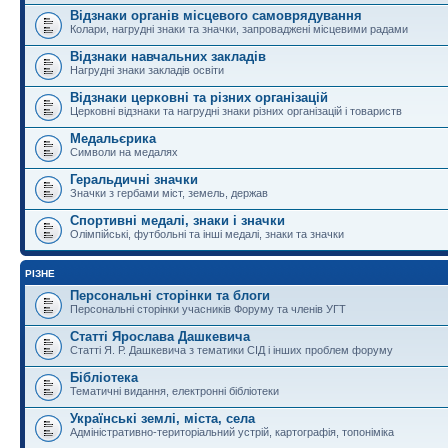
Відзнаки органів місцевого самоврядування
Колари, нагрудні знаки та значки, запроваджені місцевими радами
Відзнаки навчальних закладів
Нагрудні знаки закладів освіти
Відзнаки церковні та різних організацій
Церковні відзнаки та нагрудні знаки різних організацій і товариств
Медальєрика
Символи на медалях
Геральдичні значки
Значки з гербами міст, земель, держав
Спортивні медалі, знаки і значки
Олімпійські, футбольні та інші медалі, знаки та значки
РІЗНЕ
Персональні сторінки та блоги
Персональні сторінки учасників Форуму та членів УГТ
Статті Ярослава Дашкевича
Статті Я. Р. Дашкевича з тематики СІД і інших проблем форуму
Бібліотека
Тематичні видання, електронні бібліотеки
Українські землі, міста, села
Адміністративно-територіальний устрій, картографія, топоніміка