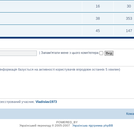
16
30
38
353
45
147
|
Запам'ятати мене з цього комп'ютера
я інформація базується на активності користувачів впродовж останніх 5 хвилин)
ареєстрований учасник:
Vladislav1973
Кома
POWERED_BY
Український переклад © 2005-2007
Українська підтримка phpBB