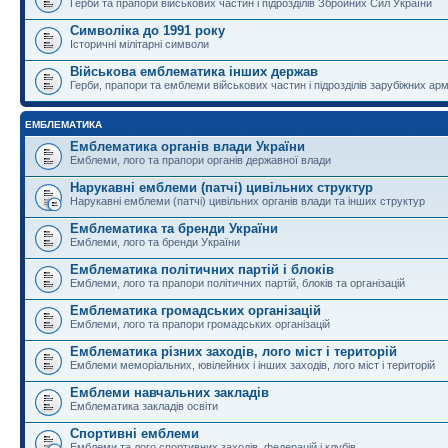
Герби та прапори військових частин і підрозділів Збройних Сил України
Символіка до 1991 року
Історичні мілітарні символи
Військова емблематика інших держав
Герби, прапори та емблеми військових частин і підрозділів зарубіжних армі
ЕМБЛЕМАТИКА
Емблематика органів влади України
Емблеми, лого та прапори органів державної влади
Нарукавні емблеми (патчі) цивільних структур
Нарукавні емблеми (патчі) цивільних органів влади та інших структур
Емблематика та бренди України
Емблеми, лого та бренди України
Емблематика політичних партій і блоків
Емблеми, лого та прапори політичних партій, блоків та організацій
Емблематика громадських організацій
Емблеми, лого та прапори громадських організацій
Емблематика різних заходів, лого міст і територій
Емблеми меморіальних, ювілейних і інших заходів, лого міст і територій
Емблеми навчальних закладів
Емблематика закладів освіти
Спортивні емблеми
Емблеми та лого спортивних заходів, федерацій і клубів