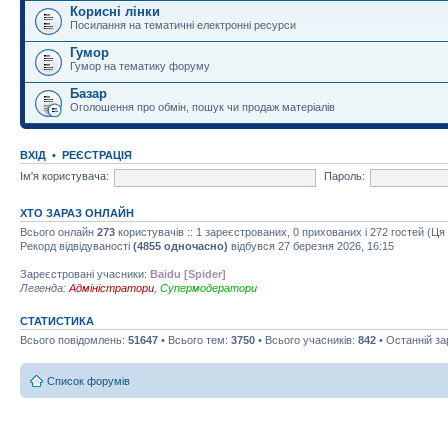
Корисні лінки
Посилання на тематичні електронні ресурси
Гумор
Гумор на тематику форуму
Базар
Оголошення про обмін, пошук чи продаж матеріалів
ВХІД
•
РЕЄСТРАЦІЯ
Ім'я користувача:
Пароль:
ХТО ЗАРАЗ ОНЛАЙН
Всього онлайн
273
користувачів :: 1 зареєстрованих, 0 прихованих і 272 гостей (Ц
Рекорд відвідуваності
(4855 одночасно)
відбувся 27 березня 2026, 16:15
Зареєстровані учасники:
Baidu [Spider]
Легенда:
Адміністратори
,
Супермодератори
СТАТИСТИКА
Всього повідомлень:
51647
• Всього тем:
3750
• Всього учасників:
842
• Останній з
Список форумів