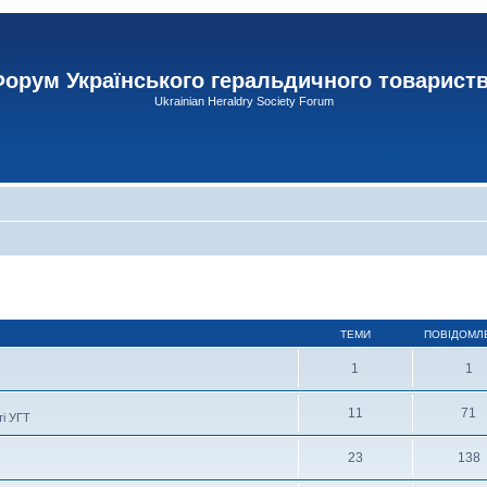
орум Українського геральдичного товарист
Ukrainian Heraldry Society Forum
ТЕМИ
ПОВІДОМЛ
1
1
11
71
ті УГТ
23
138