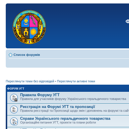
Ф
Список форумів
Переглянути теми без відповідей
•
Переглянути активні теми
ФОРУМ УГТ
Правила Форуму УГТ
Правила для учасників форуму Українського геральдичного товариства
Реєстрація на Форумі УГТ та пропозиції
Правила реєстрації та Пропозиції щодо змін і доповнень на форумі та сай
Справи Українського геральдичного товариства
Організаційні питання УГТ, проекти та плани роботи