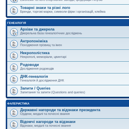
Товарні знаки та різні лого
Бренди, торгові марки, символи фірм і організацій, клейма
ГЕНЕАЛОГІЯ
Архіви та джерела
Джерельна база генеалогічних досліджень
Антропоніміка
Походження прізвищ та імен
Некрополістика
Некрополі, меморіали, цвинтарі
Родоводи
Дослідження родоводів
ДНК-генеалогія
Генеалогія й дослідження ДНК
Запити / Queries
Запитання та запити (Questions and queries)
ФАЛЕРИСТИКА
Державні нагороди та відзнаки президента
Ордени, медалі та почесні звання
Відомчі нагороди та відзнаки
Відзнаки, медалі та почесні звання