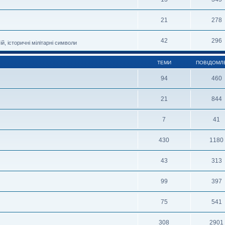
21
278
42
296
й, історичні мілітарні символи
ТЕМИ
ПОВІДОМЛ
94
460
21
844
7
41
430
1180
43
313
99
397
75
541
308
2901