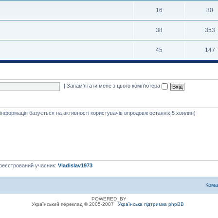
16
30
38
353
45
147
|
Запам'ятати мене з цього комп'ютера
я інформація базується на активності користувачів впродовж останніх 5 хвилин)
ареєстрований учасник:
Vladislav1973
Кома
POWERED_BY
Український переклад © 2005-2007
Українська підтримка phpBB