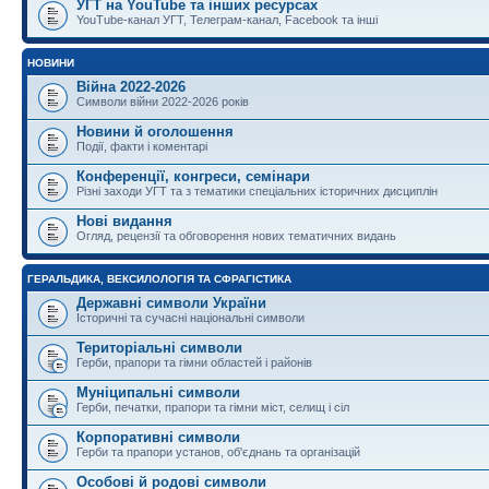
УГТ на YouTube та інших ресурсах
YouTube-канал УГТ, Телеграм-канал, Facebook та інші
НОВИНИ
Війна 2022-2026
Символи війни 2022-2026 років
Новини й оголошення
Події, факти і коментарі
Конференції, конгреси, семінари
Різні заходи УГТ та з тематики спеціальних історичних дисциплін
Нові видання
Огляд, рецензії та обговорення нових тематичних видань
ГЕРАЛЬДИКА, ВЕКСИЛОЛОГІЯ ТА СФРАГІСТИКА
Державні символи України
Історичні та сучасні національні символи
Територіальні символи
Герби, прапори та гімни областей і районів
Муніципальні символи
Герби, печатки, прапори та гімни міст, селищ і сіл
Корпоративні символи
Герби та прапори установ, об'єднань та організацій
Особові й родові символи