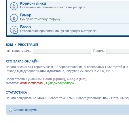
Корисні лінки
Посилання на тематичні електронні ресурси
Гумор
Гумор на тематику форуму
Базар
Оголошення про обмін, пошук чи продаж матеріалів
ВХІД
•
РЕЄСТРАЦІЯ
Ім'я користувача:
Пароль:
ХТО ЗАРАЗ ОНЛАЙН
Всього онлайн
434
користувачів :: 2 зареєстрованих, 0 прихованих і 432 гостей (Ц
Рекорд відвідуваності
(4855 одночасно)
відбувся 27 березня 2026, 16:15
Зареєстровані учасники:
Baidu [Spider]
,
Google [Bot]
Легенда:
Адміністратори
,
Супермодератори
СТАТИСТИКА
Всього повідомлень:
51640
• Всього тем:
3750
• Всього учасників:
842
• Останній з
Список форумів