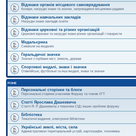
Відзнаки органів місцевого самоврядування
Колари, нагрудні знаки та значки, запроваджені місцевими радами
Відзнаки навчальних закладів
Нагрудні знаки закладів освіти
Відзнаки церковні та різних організацій
Церковні відзнаки та нагрудні знаки різних організацій і товариств
Медальєрика
Символи на медалях
Геральдичні значки
Значки з гербами міст, земель, держав
Спортивні медалі, знаки і значки
Олімпійські, футбольні та інші медалі, знаки та значки
РІЗНЕ
Персональні сторінки та блоги
Персональні сторінки учасників Форуму та членів УГТ
Статті Ярослава Дашкевича
Статті Я. Р. Дашкевича з тематики СІД і інших проблем форуму
Бібліотека
Тематичні видання, електронні бібліотеки
Українські землі, міста, села
Адміністративно-територіальний устрій, картографія, топоніміка