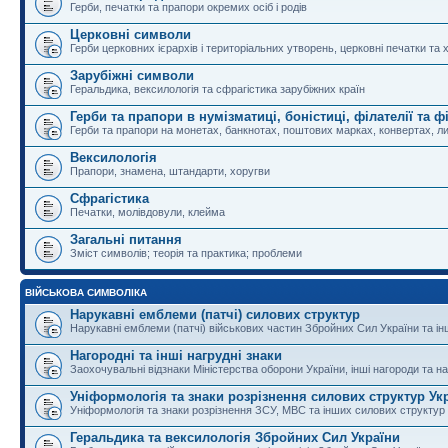
Герби, печатки та прапори окремих осіб і родів
Церковні символи
Герби церковних ієрархів і територіальних утворень, церковні печатки та 
Зарубіжні символи
Геральдика, вексилологія та сфрагістика зарубіжних країн
Герби та прапори в нумізматиці, боністиці, філателії та ф
Герби та прапори на монетах, банкнотах, поштових марках, конвертах, ли
Вексилологія
Прапори, знамена, штандарти, хоругви
Сфрагістика
Печатки, молівдовули, клейма
Загальні питання
Зміст символів; теорія та практика; проблеми
ВІЙСЬКОВА СИМВОЛІКА
Нарукавні емблеми (патчі) силових структур
Нарукавні емблеми (патчі) військових частин Збройних Сил України та і
Нагородні та інші нагрудні знаки
Заохочувальні відзнаки Міністерства оборони України, інші нагороди та на
Уніформологія та знаки розрізнення силових структур Ук
Уніформологія та знаки розрізнення ЗСУ, МВС та інших силових структур
Геральдика та вексилологія Збройних Сил України