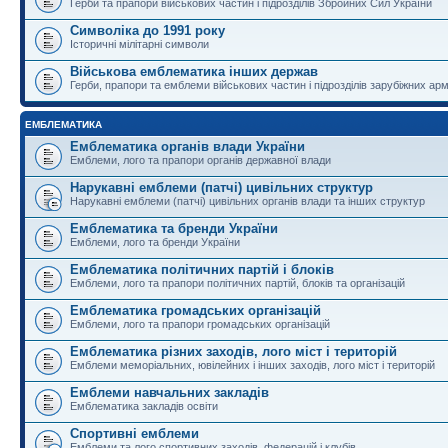
Герби та прапори військових частин і підрозділів Збройних Сил України
Символіка до 1991 року
Історичні мілітарні символи
Військова емблематика інших держав
Герби, прапори та емблеми військових частин і підрозділів зарубіжних армі
ЕМБЛЕМАТИКА
Емблематика органів влади України
Емблеми, лого та прапори органів державної влади
Нарукавні емблеми (патчі) цивільних структур
Нарукавні емблеми (патчі) цивільних органів влади та інших структур
Емблематика та бренди України
Емблеми, лого та бренди України
Емблематика політичних партій і блоків
Емблеми, лого та прапори політичних партій, блоків та організацій
Емблематика громадських організацій
Емблеми, лого та прапори громадських організацій
Емблематика різних заходів, лого міст і територій
Емблеми меморіальних, ювілейних і інших заходів, лого міст і територій
Емблеми навчальних закладів
Емблематика закладів освіти
Спортивні емблеми
Емблеми та лого спортивних заходів, федерацій і клубів