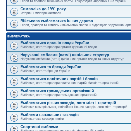
Герби та прапори військових частин і підрозділів Збройних Сил України
Символіка до 1991 року
Історичні мілітарні символи
Військова емблематика інших держав
Герби, прапори та емблеми військових частин і підрозділів зарубіжних армі
ЕМБЛЕМАТИКА
Емблематика органів влади України
Емблеми, лого та прапори органів державної влади
Нарукавні емблеми (патчі) цивільних структур
Нарукавні емблеми (патчі) цивільних органів влади та інших структур
Емблематика та бренди України
Емблеми, лого та бренди України
Емблематика політичних партій і блоків
Емблеми, лого та прапори політичних партій, блоків та організацій
Емблематика громадських організацій
Емблеми, лого та прапори громадських організацій
Емблематика різних заходів, лого міст і територій
Емблеми меморіальних, ювілейних і інших заходів, лого міст і територій
Емблеми навчальних закладів
Емблематика закладів освіти
Спортивні емблеми
Емблеми та лого спортивних заходів, федерацій і клубів