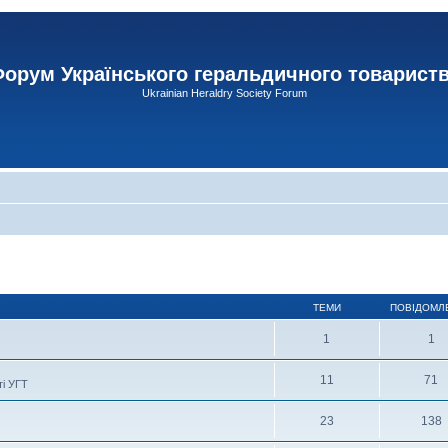
орум Українського геральдичного товарист
Ukrainian Heraldry Society Forum
ТЕМИ
ПОВІДОМЛ
1
1
11
71
ті УГТ
23
138