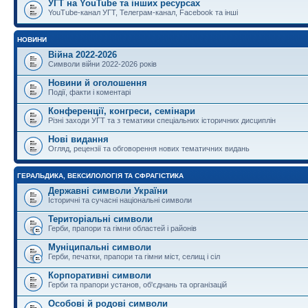
УГТ на YouTube та інших ресурсах
YouTube-канал УГТ, Телеграм-канал, Facebook та інші
НОВИНИ
Війна 2022-2026
Символи війни 2022-2026 років
Новини й оголошення
Події, факти і коментарі
Конференції, конгреси, семінари
Різні заходи УГТ та з тематики спеціальних історичних дисциплін
Нові видання
Огляд, рецензії та обговорення нових тематичних видань
ГЕРАЛЬДИКА, ВЕКСИЛОЛОГІЯ ТА СФРАГІСТИКА
Державні символи України
Історичні та сучасні національні символи
Територіальні символи
Герби, прапори та гімни областей і районів
Муніципальні символи
Герби, печатки, прапори та гімни міст, селищ і сіл
Корпоративні символи
Герби та прапори установ, об'єднань та організацій
Особові й родові символи