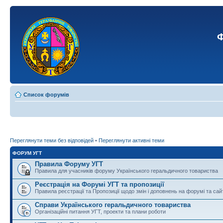
Ф
Список форумів
Переглянути теми без відповідей
•
Переглянути активні теми
ФОРУМ УГТ
Правила Форуму УГТ
Правила для учасників форуму Українського геральдичного товариства
Реєстрація на Форумі УГТ та пропозиції
Правила реєстрації та Пропозиції щодо змін і доповнень на форумі та сай
Справи Українського геральдичного товариства
Організаційні питання УГТ, проекти та плани роботи