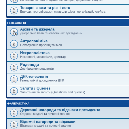
Товарні знаки та різні лого
Бренди, торгові марки, символи фірм і організацій, клейма
ГЕНЕАЛОГІЯ
Архіви та джерела
Джерельна база генеалогічних досліджень
Антропоніміка
Походження прізвищ та імен
Некрополістика
Некрополі, меморіали, цвинтарі
Родоводи
Дослідження родоводів
ДНК-генеалогія
Генеалогія й дослідження ДНК
Запити / Queries
Запитання та запити (Questions and queries)
ФАЛЕРИСТИКА
Державні нагороди та відзнаки президента
Ордени, медалі та почесні звання
Відомчі нагороди та відзнаки
Відзнаки, медалі та почесні звання