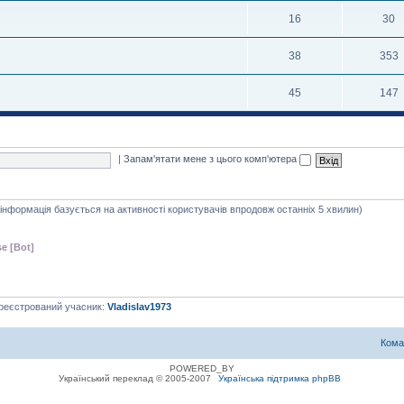
16
30
38
353
45
147
|
Запам'ятати мене з цього комп'ютера
я інформація базується на активності користувачів впродовж останніх 5 хвилин)
e [Bot]
ареєстрований учасник:
Vladislav1973
Кома
POWERED_BY
Український переклад © 2005-2007
Українська підтримка phpBB