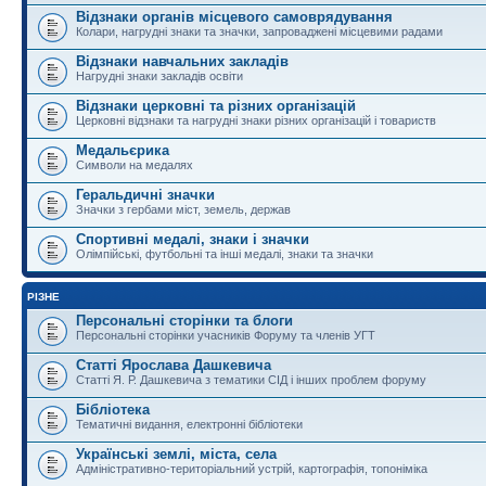
Відзнаки органів місцевого самоврядування
Колари, нагрудні знаки та значки, запроваджені місцевими радами
Відзнаки навчальних закладів
Нагрудні знаки закладів освіти
Відзнаки церковні та різних організацій
Церковні відзнаки та нагрудні знаки різних організацій і товариств
Медальєрика
Символи на медалях
Геральдичні значки
Значки з гербами міст, земель, держав
Спортивні медалі, знаки і значки
Олімпійські, футбольні та інші медалі, знаки та значки
РІЗНЕ
Персональні сторінки та блоги
Персональні сторінки учасників Форуму та членів УГТ
Статті Ярослава Дашкевича
Статті Я. Р. Дашкевича з тематики СІД і інших проблем форуму
Бібліотека
Тематичні видання, електронні бібліотеки
Українські землі, міста, села
Адміністративно-територіальний устрій, картографія, топоніміка