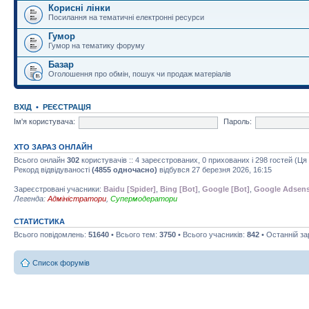
Корисні лінки
Посилання на тематичні електронні ресурси
Гумор
Гумор на тематику форуму
Базар
Оголошення про обмін, пошук чи продаж матеріалів
ВХІД
•
РЕЄСТРАЦІЯ
Ім'я користувача:
Пароль:
ХТО ЗАРАЗ ОНЛАЙН
Всього онлайн
302
користувачів :: 4 зареєстрованих, 0 прихованих і 298 гостей (Ц
Рекорд відвідуваності
(4855 одночасно)
відбувся 27 березня 2026, 16:15
Зареєстровані учасники:
Baidu [Spider]
,
Bing [Bot]
,
Google [Bot]
,
Google Adsens
Легенда:
Адміністратори
,
Супермодератори
СТАТИСТИКА
Всього повідомлень:
51640
• Всього тем:
3750
• Всього учасників:
842
• Останній з
Список форумів