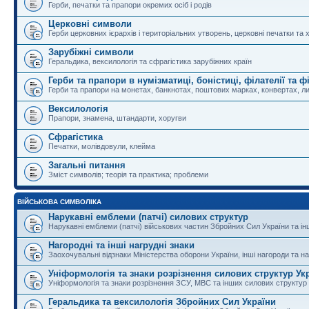
Герби, печатки та прапори окремих осіб і родів
Церковні символи
Герби церковних ієрархів і територіальних утворень, церковні печатки та 
Зарубіжні символи
Геральдика, вексилологія та сфрагістика зарубіжних країн
Герби та прапори в нумізматиці, боністиці, філателії та ф
Герби та прапори на монетах, банкнотах, поштових марках, конвертах, ли
Вексилологія
Прапори, знамена, штандарти, хоругви
Сфрагістика
Печатки, молівдовули, клейма
Загальні питання
Зміст символів; теорія та практика; проблеми
ВІЙСЬКОВА СИМВОЛІКА
Нарукавні емблеми (патчі) силових структур
Нарукавні емблеми (патчі) військових частин Збройних Сил України та і
Нагородні та інші нагрудні знаки
Заохочувальні відзнаки Міністерства оборони України, інші нагороди та на
Уніформологія та знаки розрізнення силових структур Ук
Уніформологія та знаки розрізнення ЗСУ, МВС та інших силових структур
Геральдика та вексилологія Збройних Сил України