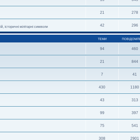
21
278
42
296
й, історичні мілітарні символи
ТЕМИ
ПОВІДОМЛ
94
460
21
844
7
41
430
1180
43
313
99
397
75
541
308
2901