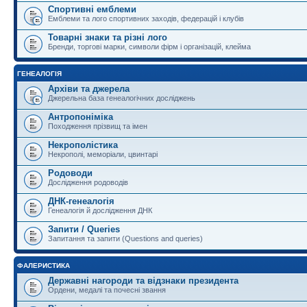
Спортивні емблеми
Емблеми та лого спортивних заходів, федерацій і клубів
Товарні знаки та різні лого
Бренди, торгові марки, символи фірм і організацій, клейма
ГЕНЕАЛОГІЯ
Архіви та джерела
Джерельна база генеалогічних досліджень
Антропоніміка
Походження прізвищ та імен
Некрополістика
Некрополі, меморіали, цвинтарі
Родоводи
Дослідження родоводів
ДНК-генеалогія
Генеалогія й дослідження ДНК
Запити / Queries
Запитання та запити (Questions and queries)
ФАЛЕРИСТИКА
Державні нагороди та відзнаки президента
Ордени, медалі та почесні звання