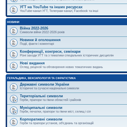
УГТ на YouTube та інших ресурсах
YouTube-канал УГТ, Телеграм-канал, Facebook та інші
НОВИНИ
Війна 2022-2026
Символи війни 2022-2026 років
Новини й оголошення
Події, факти і коментарі
Конференції, конгреси, семінари
Різні заходи УГТ та з тематики спеціальних історичних дисциплін
Нові видання
Огляд, рецензії та обговорення нових тематичних видань
ГЕРАЛЬДИКА, ВЕКСИЛОЛОГІЯ ТА СФРАГІСТИКА
Державні символи України
Історичні та сучасні національні символи
Територіальні символи
Герби, прапори та гімни областей і районів
Муніципальні символи
Герби, печатки, прапори та гімни міст, селищ і сіл
Корпоративні символи
Герби та прапори установ, об'єднань та організацій