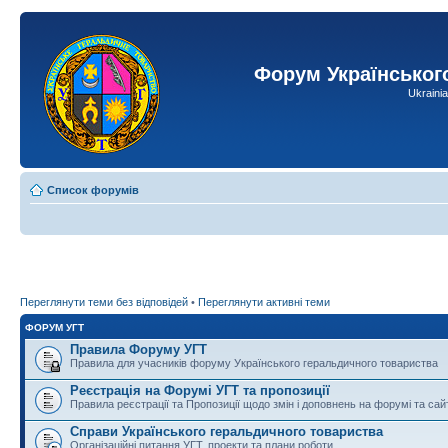
Форум Українськог
Ukraini
Список форумів
Переглянути теми без відповідей
•
Переглянути активні теми
ФОРУМ УГТ
Правила Форуму УГТ
Правила для учасників форуму Українського геральдичного товариства
Реєстрація на Форумі УГТ та пропозиції
Правила реєстрації та Пропозиції щодо змін і доповнень на форумі та сай
Справи Українського геральдичного товариства
Організаційні питання УГТ, проекти та плани роботи