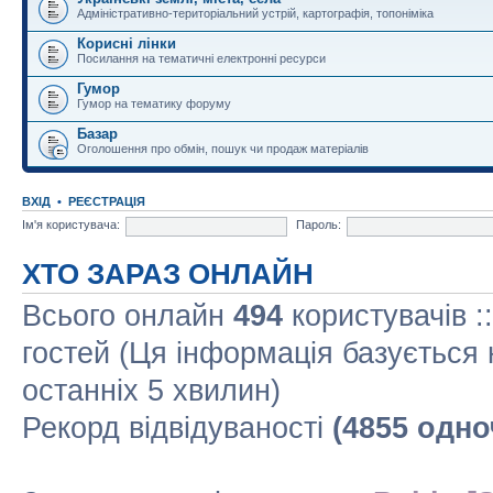
Адміністративно-територіальний устрій, картографія, топоніміка
Корисні лінки
Посилання на тематичні електронні ресурси
Гумор
Гумор на тематику форуму
Базар
Оголошення про обмін, пошук чи продаж матеріалів
ВХІД
•
РЕЄСТРАЦІЯ
Ім'я користувача:
Пароль:
ХТО ЗАРАЗ ОНЛАЙН
Всього онлайн
494
користувачів :
гостей (Ця інформація базується 
останніх 5 хвилин)
Рекорд відвідуваності
(4855 одно