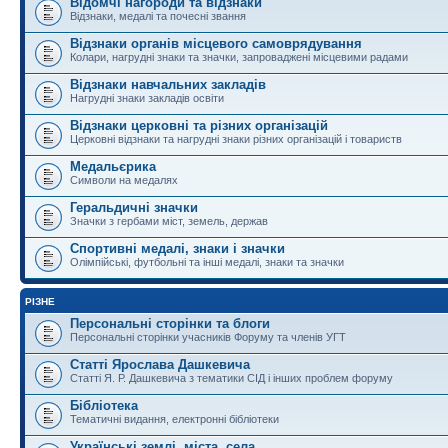
Відомчі нагороди та відзнаки
Відзнаки, медалі та почесні звання
Відзнаки органів місцевого самоврядування
Колари, нагрудні знаки та значки, запроваджені місцевими радами
Відзнаки навчальних закладів
Нагрудні знаки закладів освіти
Відзнаки церковні та різних організацій
Церковні відзнаки та нагрудні знаки різних організацій і товариств
Медальєрика
Символи на медалях
Геральдичні значки
Значки з гербами міст, земель, держав
Спортивні медалі, знаки і значки
Олімпійські, футбольні та інші медалі, знаки та значки
РІЗНЕ
Персональні сторінки та блоги
Персональні сторінки учасників Форуму та членів УГТ
Статті Ярослава Дашкевича
Статті Я. Р. Дашкевича з тематики СІД і інших проблем форуму
Бібліотека
Тематичні видання, електронні бібліотеки
Українські землі, міста, села