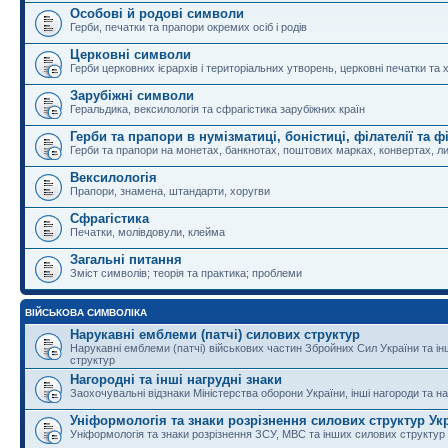
Особові й родові символи
Герби, печатки та прапори окремих осіб і родів
Церковні символи
Герби церковних ієрархів і територіальних утворень, церковні печатки та 
Зарубіжні символи
Геральдика, вексилологія та сфрагістика зарубіжних країн
Герби та прапори в нумізматиці, боністиці, філателії та ф
Герби та прапори на монетах, банкнотах, поштових марках, конвертах, ли
Вексилологія
Прапори, знамена, штандарти, хоругви
Сфрагістика
Печатки, молівдовули, клейма
Загальні питання
Зміст символів; теорія та практика; проблеми
ВІЙСЬКОВА СИМВОЛІКА
Нарукавні емблеми (патчі) силових структур
Нарукавні емблеми (патчі) військових частин Збройних Сил України та і
структур
Нагородні та інші нагрудні знаки
Заохочувальні відзнаки Міністерства оборони України, інші нагороди та на
Уніформологія та знаки розрізнення силових структур Ук
Уніформологія та знаки розрізнення ЗСУ, МВС та інших силових структур