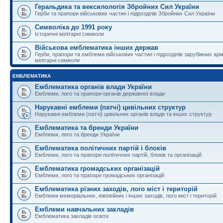
Геральдика та вексилологія Збройних Сил України
Герби та прапори військових частин і підрозділів Збройних Сил України
Символіка до 1991 року
Історичні мілітарні символи
Військова емблематика інших держав
Герби, прапори та емблеми військових частин і підрозділів зарубіжних армі
мілітарні символи
ЕМБЛЕМАТИКА
Емблематика органів влади України
Емблеми, лого та прапори органів державної влади
Нарукавні емблеми (патчі) цивільних структур
Нарукавні емблеми (патчі) цивільних органів влади та інших структур
Емблематика та бренди України
Емблеми, лого та бренди України
Емблематика політичних партій і блоків
Емблеми, лого та прапори політичних партій, блоків та організацій
Емблематика громадських організацій
Емблеми, лого та прапори громадських організацій
Емблематика різних заходів, лого міст і територій
Емблеми меморіальних, ювілейних і інших заходів, лого міст і територій
Емблеми навчальних закладів
Емблематика закладів освіти